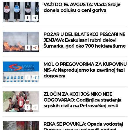
VAŽI DO 16. AVGUSTA: Vlada Srbije
donela odluku o ceni goriva
POŽAR U DELIBLATSKOJ PEŠČARI NE
JENJAVA: Evakuisani rubni delovi
Šumarka, gori oko 700 hektara šume
MOL O PREGOVORIMA ZA KUPOVINU
NIS-A: Napredujemo ka završnoj fazi
dogovora
ZLOČIN ZA KOJI JOŠ NIKO NIJE
ODGOVARAO: Godišnjica stradanja
srpskih civila na Petrovačkoj cesti
REKA SE POVUKLA: Opada vodostaj
Dunava - ovo su najnoviji podaci