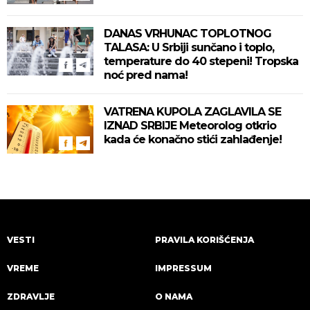
DANAS VRHUNAC TOPLOTNOG
TALASA: U Srbiji sunčano i toplo,
temperature do 40 stepeni! Tropska
noć pred nama!
VATRENA KUPOLA ZAGLAVILA SE
IZNAD SRBIJE Meteorolog otkrio
kada će konačno stići zahlađenje!
VESTI
PRAVILA KORIŠĆENJA
VREME
IMPRESSUM
ZDRAVLJE
O NAMA