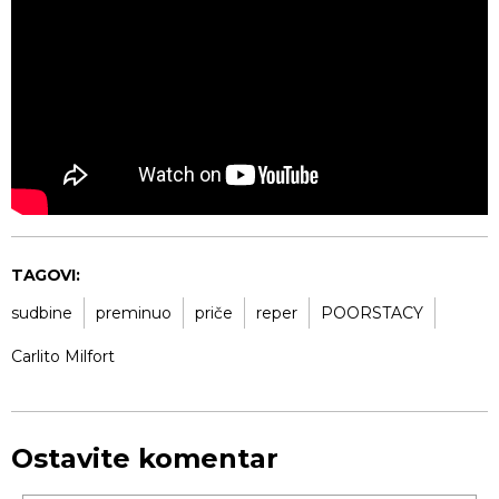
TAGOVI:
sudbine
preminuo
priče
reper
POORSTACY
Carlito Milfort
Ostavite komentar