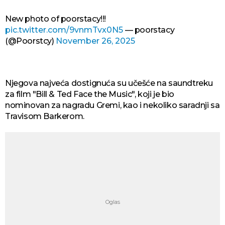
New photo of poorstacy!!!
pic.twitter.com/9vnmTvx0N5
— poorstacy
(@Poorstcy)
November 26, 2025
Njegova najveća dostignuća su učešće na saundtreku
za film "Bill & Ted Face the Music", koji je bio
nominovan za nagradu Gremi, kao i nekoliko saradnji sa
Travisom Barkerom.