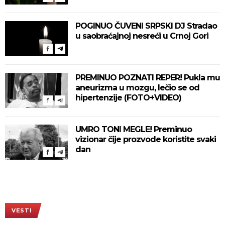
POGINUO ČUVENI SRPSKI DJ Stradao
u saobraćajnoj nesreći u Crnoj Gori
PREMINUO POZNATI REPER! Pukla mu
aneurizma u mozgu, lečio se od
hipertenzije (FOTO+VIDEO)
UMRO TONI MEGLE! Preminuo
vizionar čije prozvode koristite svaki
dan
VESTI