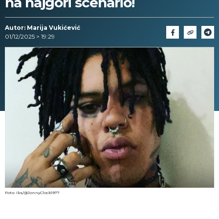
na najgori scenario!
Autor: Marija Vukićević
01/12/2025 > 19:29
Foto: Iks/@JonnyClock1977