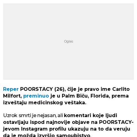
Reper
POORSTACY (26), čije je pravo ime Carlito
Milfort,
preminuo
je u Palm Biču, Florida, prema
izveštaju medicinskog veštaka.
Uzrok smrti je nejasan, ali
komentari koje ljudi
ostavljaju ispod najnovije objave na POORSTACY-
jevom Instagram profilu ukazuju na to da veruju
da je možda izvršio samoubistvo
.