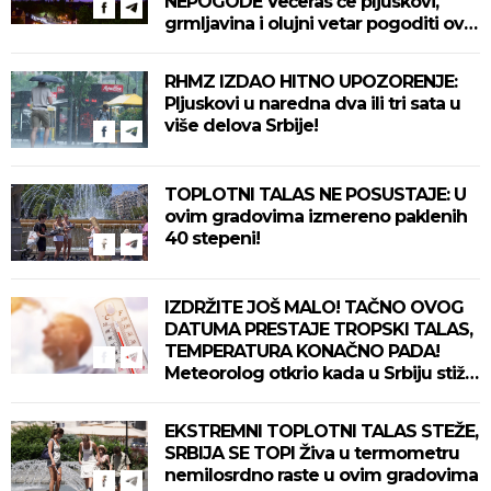
NEPOGODE Večeras će pljuskovi,
grmljavina i olujni vetar pogoditi ove
delove zemlje!
RHMZ IZDAO HITNO UPOZORENJE:
Pljuskovi u naredna dva ili tri sata u
više delova Srbije!
TOPLOTNI TALAS NE POSUSTAJE: U
ovim gradovima izmereno paklenih
40 stepeni!
IZDRŽITE JOŠ MALO! TAČNO OVOG
DATUMA PRESTAJE TROPSKI TALAS,
TEMPERATURA KONAČNO PADA!
Meteorolog otkrio kada u Srbiju stiže
zahlađenje!
EKSTREMNI TOPLOTNI TALAS STEŽE,
SRBIJA SE TOPI Živa u termometru
nemilosrdno raste u ovim gradovima