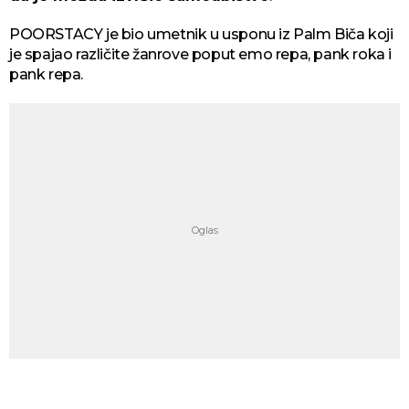
POORSTACY je bio umetnik u usponu iz Palm Biča koji
je spajao različite žanrove poput emo repa, pank roka i
pank repa.