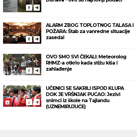
ALARM ZBOG TOPLOTNOG TALASA I
POŽARA: Štab za vanredne situacije
zaseda!
OVO SMO SVI ČEKALI: Meteorolog
RHMZ-a otkrio kada stižu kiša i
zahlađenje
UČENICI SE SAKRILI ISPOD KLUPA
DOK JE VRŠNJAK PUCAO: Jezivi
snimci iz škole na Tajlandu
(UZNEMIRUJUĆE)