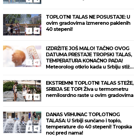
TOPLOTNI TALAS NE POSUSTAJE: U
ovim gradovima izmereno paklenih
40 stepeni!
IZDRŽITE JOŠ MALO! TAČNO OVOG
DATUMA PRESTAJE TROPSKI TALAS,
TEMPERATURA KONAČNO PADA!
Meteorolog otkrio kada u Srbiju stiže
zahlađenje!
EKSTREMNI TOPLOTNI TALAS STEŽE,
SRBIJA SE TOPI Živa u termometru
nemilosrdno raste u ovim gradovima
DANAS VRHUNAC TOPLOTNOG
TALASA: U Srbiji sunčano i toplo,
temperature do 40 stepeni! Tropska
noć pred nama!