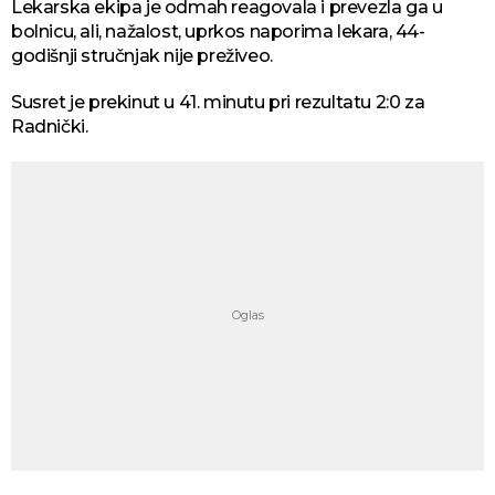
Lekarska ekipa je odmah reagovala i prevezla ga u
bolnicu, ali, nažalost, uprkos naporima lekara, 44-
godišnji stručnjak nije preživeo.
Susret je prekinut u 41. minutu pri rezultatu 2:0 za
Radnički.