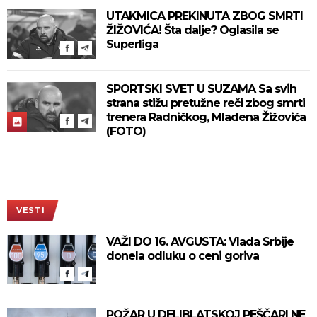
UTAKMICA PREKINUTA ZBOG SMRTI
ŽIŽOVIĆA! Šta dalje? Oglasila se
Superliga
SPORTSKI SVET U SUZAMA Sa svih
strana stižu pretužne reči zbog smrti
trenera Radničkog, Mladena Žižovića
(FOTO)
VESTI
VAŽI DO 16. AVGUSTA: Vlada Srbije
donela odluku o ceni goriva
POŽAR U DELIBLATSKOJ PEŠČARI NE