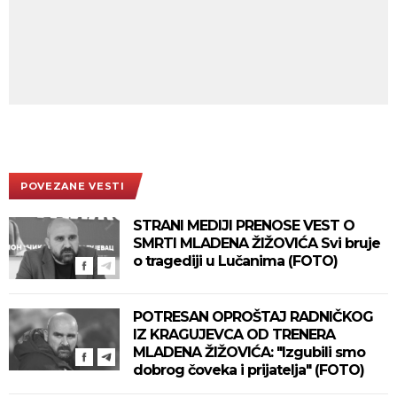
POVEZANE VESTI
STRANI MEDIJI PRENOSE VEST O
SMRTI MLADENA ŽIŽOVIĆA Svi bruje
o tragediji u Lučanima (FOTO)
POTRESAN OPROŠTAJ RADNIČKOG
IZ KRAGUJEVCA OD TRENERA
MLADENA ŽIŽOVIĆA: "Izgubili smo
dobrog čoveka i prijatelja" (FOTO)