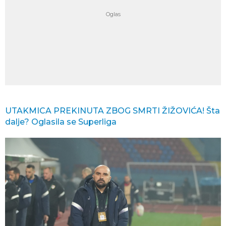
UTAKMICA PREKINUTA ZBOG SMRTI ŽIŽOVIĆA! Šta
dalje? Oglasila se Superliga