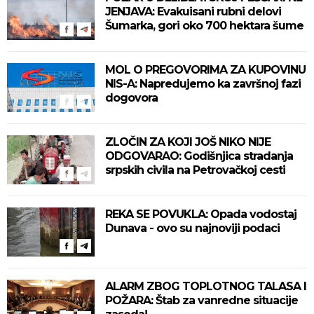
JENJAVA: Evakuisani rubni delovi
Šumarka, gori oko 700 hektara šume
MOL O PREGOVORIMA ZA KUPOVINU
NIS-A: Napredujemo ka završnoj fazi
dogovora
ZLOČIN ZA KOJI JOŠ NIKO NIJE
ODGOVARAO: Godišnjica stradanja
srpskih civila na Petrovačkoj cesti
REKA SE POVUKLA: Opada vodostaj
Dunava - ovo su najnoviji podaci
ALARM ZBOG TOPLOTNOG TALASA I
POŽARA: Štab za vanredne situacije