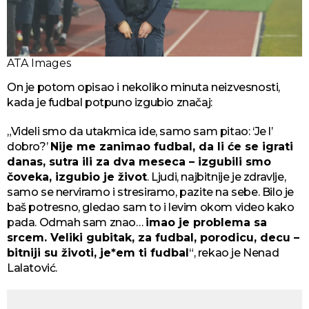
ATA Images
On je potom opisao i nekoliko minuta neizvesnosti,
kada je fudbal potpuno izgubio značaj:
„Videli smo da utakmica ide, samo sam pitao: ‘Je l’
dobro?’
Nije me zanimao fudbal, da li će se igrati
danas, sutra ili za dva meseca – izgubili smo
čoveka, izgubio je život
. Ljudi, najbitnije je zdravlje,
samo se nerviramo i stresiramo, pazite na sebe. Bilo je
baš potresno, gledao sam to i levim okom video kako
pada. Odmah sam znao…
imao je problema sa
srcem. Veliki gubitak, za fudbal, porodicu, decu –
bitniji su životi, je*em ti fudbal
“, rekao je Nenad
Lalatović.