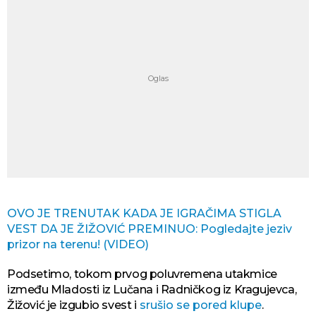
OVO JE TRENUTAK KADA JE IGRAČIMA STIGLA
VEST DA JE ŽIŽOVIĆ PREMINUO: Pogledajte jeziv
prizor na terenu! (VIDEO)
Podsetimo, tokom prvog poluvremena utakmice
između Mladosti iz Lučana i Radničkog iz Kragujevca,
Žižović je izgubio svest i
srušio se pored klupe
.