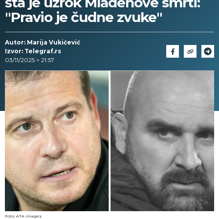
šta je uzrok Mladenove smrti:
"Pravio je čudne zvuke"
Autor: Marija Vukićević
Izvor: Telegraf.rs
03/11/2025 > 21:57
Foto: ATA images