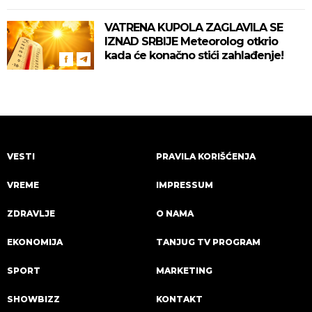
VATRENA KUPOLA ZAGLAVILA SE
IZNAD SRBIJE Meteorolog otkrio
kada će konačno stići zahlađenje!
VESTI
PRAVILA KORIŠĆENJA
VREME
IMPRESSUM
ZDRAVLJE
O NAMA
EKONOMIJA
TANJUG TV PROGRAM
SPORT
MARKETING
SHOWBIZZ
KONTAKT