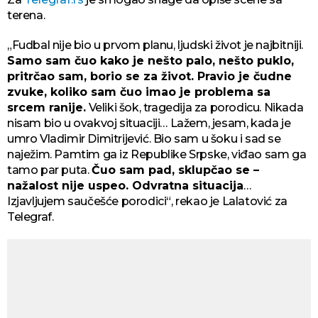
terena.
„Fudbal nije bio u prvom planu, ljudski život je najbitniji.
Samo sam čuo kako je nešto palo, nešto puklo,
pritrčao sam, borio se za život. Pravio je čudne
zvuke, koliko sam čuo imao je problema sa
srcem ranije.
Veliki šok, tragedija za porodicu. Nikada
nisam bio u ovakvoj situaciji… Lažem, jesam, kada je
umro Vladimir Dimitrijević. Bio sam u šoku i sad se
naježim. Pamtim ga iz Republike Srpske, viđao sam ga
tamo par puta.
Čuo sam pad, sklupčao se –
nažalost nije uspeo. Odvratna situacija
…
Izjavljujem saučešće porodici“, rekao je Lalatović za
Telegraf.