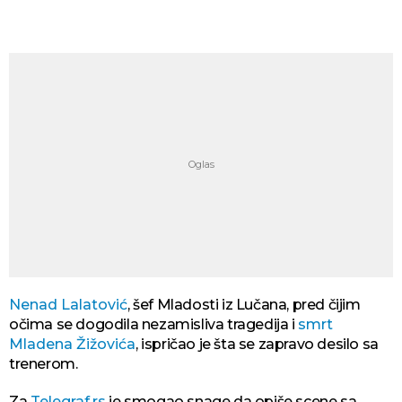
Nenad Lalatović
, šef Mladosti iz Lučana, pred čijim
očima se dogodila nezamisliva tragedija i
smrt
Mladena Žižovića
, ispričao je šta se zapravo desilo sa
trenerom.
Za
Telegraf.rs
je smogao snage da opiše scene sa