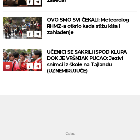
zaseda!
OVO SMO SVI ČEKALI: Meteorolog
RHMZ-a otkrio kada stižu kiša i
zahlađenje
UČENICI SE SAKRILI ISPOD KLUPA
DOK JE VRŠNJAK PUCAO: Jezivi
snimci iz škole na Tajlandu
(UZNEMIRUJUĆE)