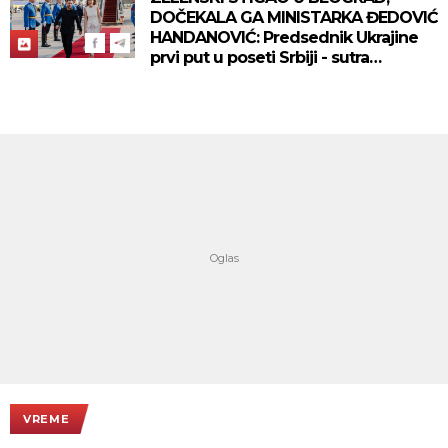
DOČEKALA GA MINISTARKA ĐEDOVIĆ
HANDANOVIĆ: Predsednik Ukrajine
prvi put u poseti Srbiji - sutra
sastanak sa Vučićem! (FOTO/VIDEO)
VREME