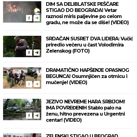
DIM SA DELIBLATSKE PEŠČARE
STIGAO DO BEOGRADA! Vetar
raznosi miris paljevine po celom
gradu, ne može da se diše! (VIDEO)
SRDAČAN SUSRET DVA LIDERA: Vučić
priredio večeru u čast Volodimira
Zelenskog (FOTO)
DRAMATIČNO HAPŠENJE OPASNOG
BEGUNCA! Osumnjičen za otmicu i
mučenje! (VIDEO)
JEZIVO NEVREME HARA SRBIJOM!
IMA POVREĐENIH Stablo palo na
ženu, hitno prevezena u Urgentni
centar! (VIDEO)
ZELENSKI STIGAO U BEOGRAD,