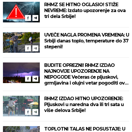
RHMZ SE HITNO OGLASIO! STIŽE
NEVREME: Izdato upozorenje za ova
tri dela Srbije!
UVEČE NAGLA PROMENA VREMENA: U
Srbiji danas toplo, temperature do 37
stepeni!
BUDITE OPREZNI! RHMZ IZDAO
NAJNOVIJE UPOZORENJE NA
NEPOGODE Večeras će pljuskovi,
grmljavina i olujni vetar pogoditi ove
delove zemlje!
RHMZ IZDAO HITNO UPOZORENJE:
Pljuskovi u naredna dva ili tri sata u
više delova Srbije!
TOPLOTNI TALAS NE POSUSTAJE: U