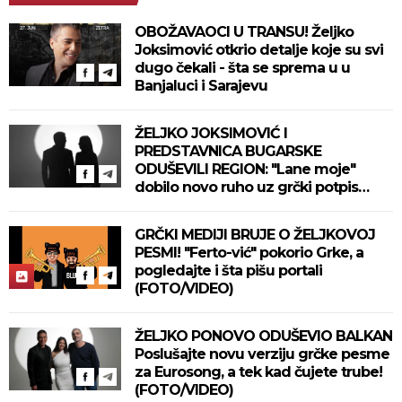
OBOŽAVAOCI U TRANSU! Željko
Joksimović otkrio detalje koje su svi
dugo čekali - šta se sprema u u
Banjaluci i Sarajevu
ŽELJKO JOKSIMOVIĆ I
PREDSTAVNICA BUGARSKE
ODUŠEVILI REGION: "Lane moje"
dobilo novo ruho uz grčki potpis
(VIDEO)
GRČKI MEDIJI BRUJE O ŽELJKOVOJ
PESMI! "Ferto-vić" pokorio Grke, a
pogledajte i šta pišu portali
(FOTO/VIDEO)
ŽELJKO PONOVO ODUŠEVIO BALKAN
Poslušajte novu verziju grčke pesme
za Eurosong, a tek kad čujete trube!
(FOTO/VIDEO)