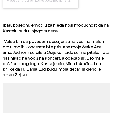
A post shared by Zeljko Joksimovic (@zzeljko)
Ipak, posebnu emociju za njega nosi mogućnost da na
Kastelu budu i njegova deca.
„Voleo bih da povedem decu jer su na veoma malom
broju mojih koncerata bile prisutne moje ćerke Ana i
Srna. Jednom su bile u Osijeku i tada su me pitale: ‘Tata,
nas nikad ne vodiš na koncert, a obećao si’. Bilo mi je
baš žao zbog toga. Kosta je bio, Mina takođe… I eto
prilike da i u Banja Luci budu moja deca“, iskreno je
rekao Željko.