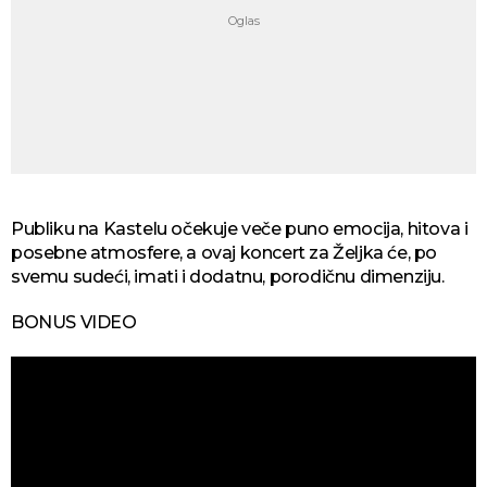
Publiku na Kastelu očekuje veče puno emocija, hitova i
posebne atmosfere, a ovaj koncert za Željka će, po
svemu sudeći, imati i dodatnu, porodičnu dimenziju.
BONUS VIDEO