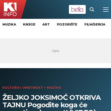
MUZIKA
KNJIGE
ART
POZORIŠTE
FILM/SERIJA
KULTURA I UMETNOST
>
MUZIKA
ŽELJKO JOKSIMOĆ OTKRIVA
TAJNU Pogodite koga će