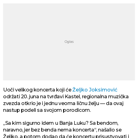
Uoči velikog koncerta koji će
Željko Joksimović
održati 20. juna na tvrđavi Kastel, regionalna muzička
zvezda otkrio je i jednu veoma ličnu želju — da ovaj
nastup podeli sa svojom porodicom.
„Sa kim sigurno idem u Banja Luku? Sa bendom,
naravno, jer bez benda nema koncerta“, našalio se
Željko, a potom dodao da će koncertu prisustvovati i