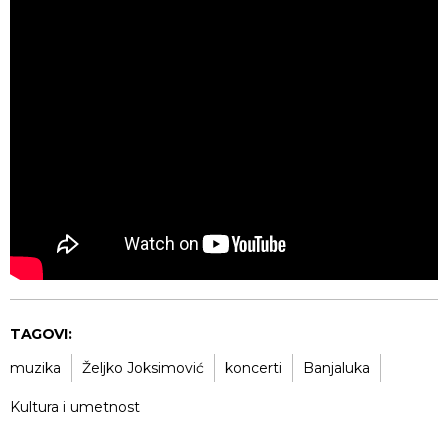
TAGOVI:
muzika
Željko Joksimović
koncerti
Banjaluka
Kultura i umetnost