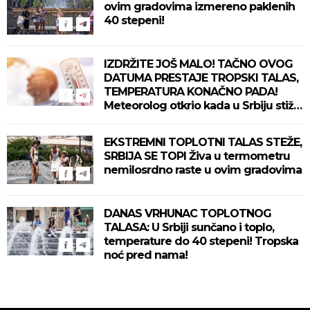
ovim gradovima izmereno paklenih
40 stepeni!
IZDRŽITE JOŠ MALO! TAČNO OVOG
DATUMA PRESTAJE TROPSKI TALAS,
TEMPERATURA KONAČNO PADA!
Meteorolog otkrio kada u Srbiju stiže
zahlađenje!
EKSTREMNI TOPLOTNI TALAS STEŽE,
SRBIJA SE TOPI Živa u termometru
nemilosrdno raste u ovim gradovima
DANAS VRHUNAC TOPLOTNOG
TALASA: U Srbiji sunčano i toplo,
temperature do 40 stepeni! Tropska
noć pred nama!