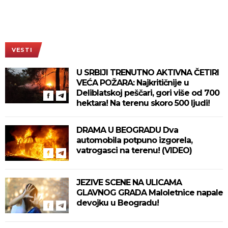
VESTI
U SRBIJI TRENUTNO AKTIVNA ČETIRI
VEĆA POŽARA: Najkritičnije u
Deliblatskoj peščari, gori više od 700
hektara! Na terenu skoro 500 ljudi!
DRAMA U BEOGRADU Dva
automobila potpuno izgorela,
vatrogasci na terenu! (VIDEO)
JEZIVE SCENE NA ULICAMA
GLAVNOG GRADA Maloletnice napale
devojku u Beogradu!