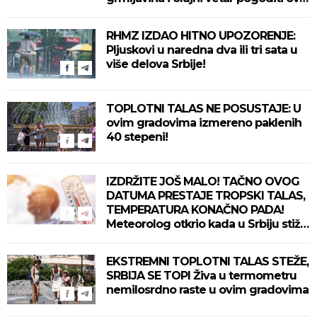
delove zemlje!
RHMZ IZDAO HITNO UPOZORENJE:
Pljuskovi u naredna dva ili tri sata u
više delova Srbije!
TOPLOTNI TALAS NE POSUSTAJE: U
ovim gradovima izmereno paklenih
40 stepeni!
IZDRŽITE JOŠ MALO! TAČNO OVOG
DATUMA PRESTAJE TROPSKI TALAS,
TEMPERATURA KONAČNO PADA!
Meteorolog otkrio kada u Srbiju stiže
zahlađenje!
EKSTREMNI TOPLOTNI TALAS STEŽE,
SRBIJA SE TOPI Živa u termometru
nemilosrdno raste u ovim gradovima