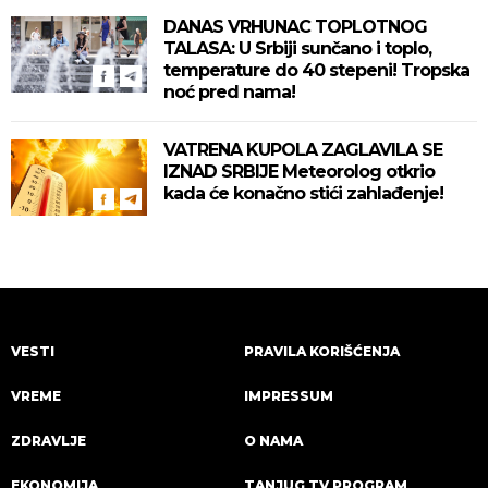
DANAS VRHUNAC TOPLOTNOG
TALASA: U Srbiji sunčano i toplo,
temperature do 40 stepeni! Tropska
noć pred nama!
VATRENA KUPOLA ZAGLAVILA SE
IZNAD SRBIJE Meteorolog otkrio
kada će konačno stići zahlađenje!
VESTI
PRAVILA KORIŠĆENJA
VREME
IMPRESSUM
ZDRAVLJE
O NAMA
EKONOMIJA
TANJUG TV PROGRAM