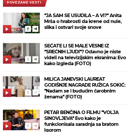
POVEZANE VESTI
"JA SAM SE USUDILA – A VI?" Anita
Mrša o hrabrosti da krene od nule,
slika i ostvari svoje snove
SEĆATE LI SE MALE VESNE IZ
"SREĆNIH LJUDI"? Odavno je niste
videli na televizijskim ekranima: Evo
kako izgleda (FOTO)
MILICA JANEVSKI LAUREAT
GODIŠNJE NAGRADE RUŽICA SOKIĆ:
"Nadam se i budućim čarobnim
ženama" (FOTO)
PETAR BENČINA O FILMU "VOLJA
SINOVLJEVA" Evo kako je
funkcionisala saradnja sa bratom
Igorom