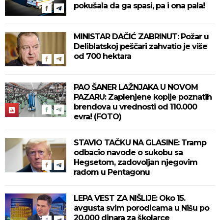
pokušala da ga spasi, pa i ona pala!
MINISTAR DAČIĆ ZABRINUT: Požar u
Deliblatskoj peščari zahvatio je više
od 700 hektara
PAO ŠANER LAŽNJAKA U NOVOM
PAZARU: Zaplenjene kopije poznatih
brendova u vrednosti od 110.000
evra! (FOTO)
STAVIO TAČKU NA GLASINE: Tramp
odbacio navode o sukobu sa
Hegsetom, zadovoljan njegovim
radom u Pentagonu
LEPA VEST ZA NIŠLIJE: Oko 15.
avgusta svim porodicama u Nišu po
20.000 dinara za školarce