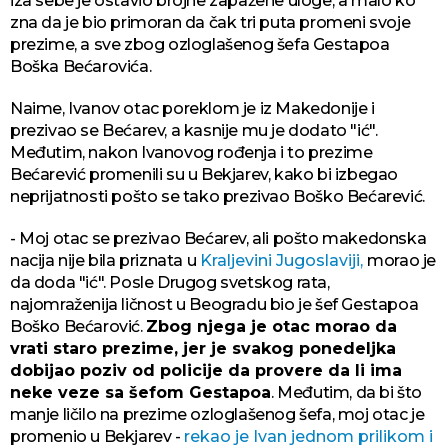
iza sebe je ostavio brojne zapažene uloge, a malo ko
zna da je bio primoran da čak tri puta promeni svoje
prezime, a sve zbog ozloglašenog šefa Gestapoa
Boška Bećarovića.
Naime, Ivanov otac poreklom je iz Makedonije i
prezivao se Bećarev, a kasnije mu je dodato "ić".
Međutim, nakon Ivanovog rođenja i to prezime
Bećarević promenili su u Bekjarev, kako bi izbegao
neprijatnosti pošto se tako prezivao Boško Bećarević.
- Moj otac se prezivao Bećarev, ali pošto makedonska
nacija nije bila priznata u
Kraljevini Jugoslaviji,
morao je
da doda "ić". Posle Drugog svetskog rata,
najomraženija ličnost u Beogradu bio je šef Gestapoa
Boško Bećarović.
Zbog njega je otac morao da
vrati staro prezime, jer je svakog ponedeljka
dobijao poziv od policije da provere da li ima
neke veze sa šefom Gestapoa
. Međutim, da bi što
manje ličilo na prezime ozloglašenog šefa, moj otac je
promenio u Bekjarev -
rekao je Ivan jednom prilikom i