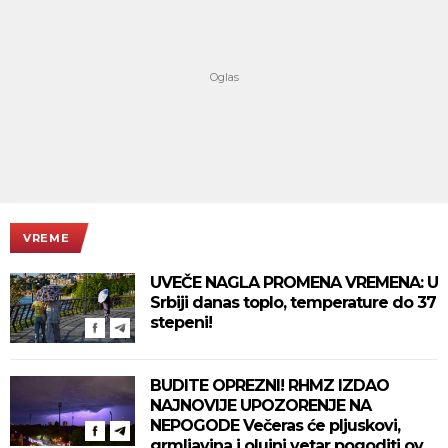
VREME
UVEČE NAGLA PROMENA VREMENA: U
Srbiji danas toplo, temperature do 37
stepeni!
BUDITE OPREZNI! RHMZ IZDAO
NAJNOVIJE UPOZORENJE NA
NEPOGODE Večeras će pljuskovi,
grmljavina i olujni vetar pogoditi ove