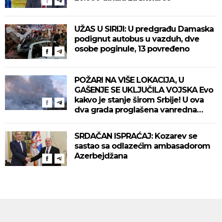
UŽAS U SIRIJI: U predgrađu Damaska
podignut autobus u vazduh, dve
osobe poginule, 13 povređeno
POŽARI NA VIŠE LOKACIJA, U
GAŠENJE SE UKLJUČILA VOJSKA Evo
kakvo je stanje širom Srbije! U ova
dva grada proglašena vanredna
situacija! (VIDEO)
SRDAČAN ISPRAĆAJ: Kozarev se
sastao sa odlazećim ambasadorom
Azerbejdžana