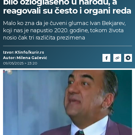
bilo ozloglašeno u narodu, a
reagovali su često i organi reda
Malo ko zna da je čuveni glumac Ivan Bekjarev,
koji nas je napustio 2020. godine, tokom života
nosio čak tri različita prezimena
Izvor: K1info/kurir.rs
Autor: Milena Gačević
09/05/2025 > 23:20