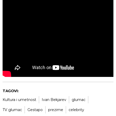
TAGOVI:
Kultura i umetnost
Ivan Bekjarev
glumac
TV glumac
Gestapo
prezime
celebrity