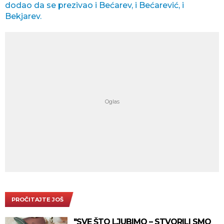
dodao da se prezivao i Bećarev, i Bećarević, i
Bekjarev.
PROČITAJTE JOŠ
"SVE ŠTO LJUBIMO – STVORILI SMO