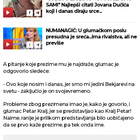
SAMI" Najlepši citati Jovana Dučića
koji i danas diraju srce...
NUMANAGIĆ: U glumačkom poslu
presudna je sreća...ima rivalstva, ali ne
previše
A pitanje koje prezime mu je najdraže, glumac je
odgovorio sledeće:
- Ovo koje nosim i danas, jer smo mi jedini Bekjarevi na
svetu - zaključio je on svojevremeno.
Probleme zbog prezimena imao je, kako je govorio, i
glumac Petar Kralj, jer se predstavljao kao Kralj Petar!
Naime, ranije je prilikom predstavljanja bilo uobičajeno
da se prvo kaže prezime, pa tek onda ime.