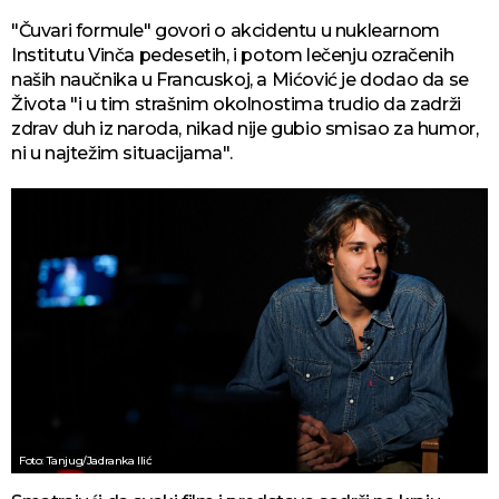
"Čuvari formule" govori o akcidentu u nuklearnom
Institutu Vinča pedesetih, i potom lečenju ozračenih
naših naučnika u Francuskoj, a Mićović je dodao da se
Života "i u tim strašnim okolnostima trudio da zadrži
zdrav duh iz naroda, nikad nije gubio smisao za humor,
ni u najtežim situacijama".
Foto: Tanjug/Jadranka Ilić