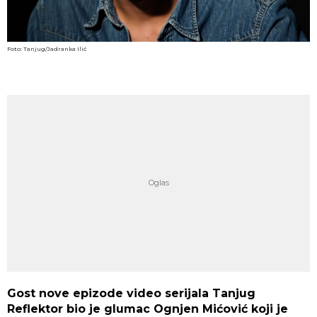
Foto: Tanjug/Jadranka Ilić
Gost nove epizode video serijala Tanjug
Reflektor bio je glumac Ognjen Mićović koji je