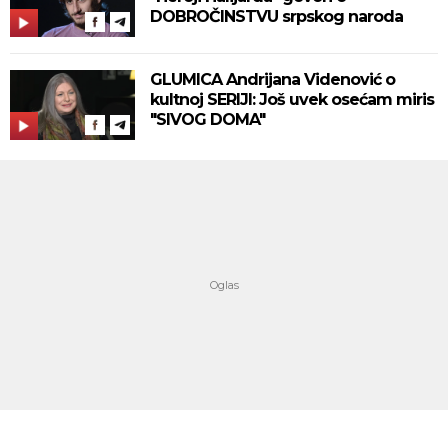
DOBROČINSTVU srpskog naroda
GLUMICA Andrijana Videnović o
kultnoj SERIJI: Još uvek osećam miris
"SIVOG DOMA"