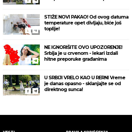
STIŽE NOVI PAKAO! Od ovog datuma
temperature opet divljaju, biće još
toplije!
NE IGNORIŠITE OVO UPOZORENJE!
Srbija je u crvenom - lekari izdali
hitne preporuke građanima
U SRBIJI VRELO KAO U RERNI Vreme
je danas opasno - sklanjajte se od
direktnog sunca!