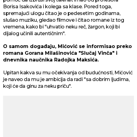
Borisa Isakovića i kolega sa klase. Pored toga,
spremajući ulogu čitao je o pedesetim godinama,
slušao muziku, gledao filmove i čitao romane iz tog
vremena, kako bi "uhvatio neku reč, žargon, koji bi
dijalog učinili autentičnim".
O samom događaju, Mićović se informisao preko
romana Gorana Milašinovića "Slučaj Vinča" i
dnevnika naučnika Radojka Maksića.
Upitan kakva su mu očekivanja od budućnosti, Mićović
je naveo da mu je ambicija da radi "sa dobrim ljudima,
koji će da ginu za neku priču".