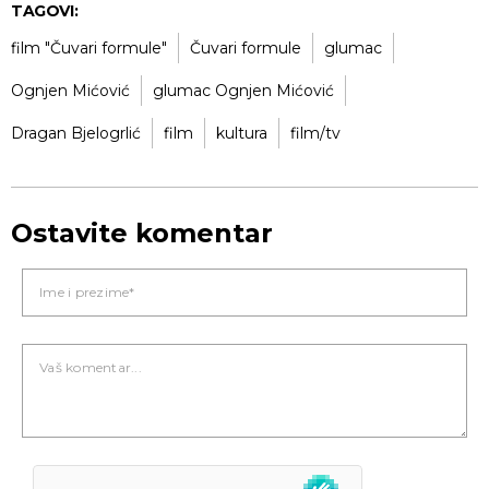
TAGOVI:
film "Čuvari formule"
Čuvari formule
glumac
Ognjen Mićović
glumac Ognjen Mićović
Dragan Bjelogrlić
film
kultura
film/tv
Ostavite komentar