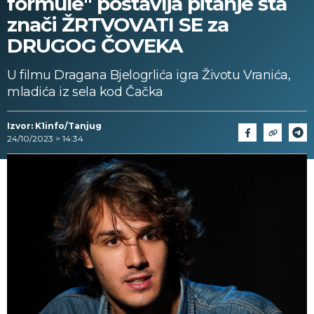
formule" postavlja pitanje šta
znači ŽRTVOVATI SE za
DRUGOG ČOVEKA
U filmu Dragana Bjelogrlića igra Životu Vranića,
mladića iz sela kod Čačka
Izvor: K1info/Tanjug
24/10/2023 > 14:34