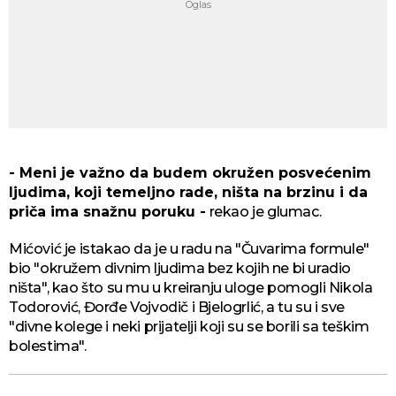
- Meni je važno da budem okružen posvećenim
ljudima, koji temeljno rade, ništa na brzinu i da
priča ima snažnu poruku -
rekao je glumac.
Mićović je istakao da je u radu na "Čuvarima formule"
bio "okružem divnim ljudima bez kojih ne bi uradio
ništa", kao što su mu u kreiranju uloge pomogli Nikola
Todorović, Đorđe Vojvodič i Bjelogrlić, a tu su i sve
"divne kolege i neki prijatelji koji su se borili sa teškim
bolestima".