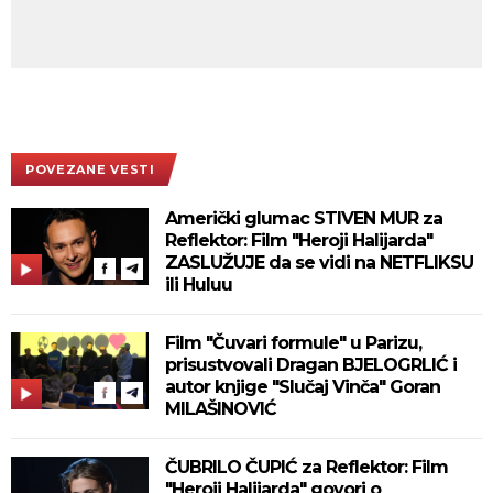
POVEZANE VESTI
Američki glumac STIVEN MUR za
Reflektor: Film "Heroji Halijarda"
ZASLUŽUJE da se vidi na NETFLIKSU
ili Huluu
Film "Čuvari formule" u Parizu,
prisustvovali Dragan BJELOGRLIĆ i
autor knjige "Slučaj Vinča" Goran
MILAŠINOVIĆ
ČUBRILO ČUPIĆ za Reflektor: Film
"Heroji Halijarda" govori o