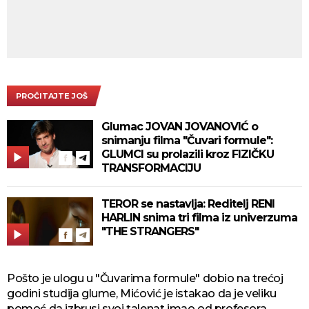
PROČITAJTE JOŠ
Glumac JOVAN JOVANOVIĆ o
snimanju filma "Čuvari formule":
GLUMCI su prolazili kroz FIZIČKU
TRANSFORMACIJU
TEROR se nastavlja: Reditelj RENI
HARLIN snima tri filma iz univerzuma
"THE STRANGERS"
Pošto je ulogu u "Čuvarima formule" dobio na trećoj
godini studija glume, Mićović je istakao da je veliku
pomoć da izbrusi svoj talenat imao od profesora