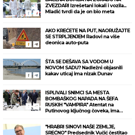
ZVEZDARI Izrešetani lokali i vozila...
Mladić tvrdi da je on bio meta
AKO KREĆETE NA PUT, NAORUŽAJTE
SE STRPLJENJEM Radovi na više
deonica auto-puta
ŠTA SE DEŠAVA SA VODOM U
NOVOM SADU? Nadležni objasnili
kakav uticaj ima nizak Dunav
ISPLIVALI SNIMCI SA MESTA
BOMBAŠKOG NAPADA NA ŠEFA
RUSKIH "VAMPIRA" Atentat na
Putinovog ključnog čoveka, ima
mrtvih (VIDEO)
"HRABRI SINOVI NAŠE ZEMLJE,
SREĆNO" Predsednik Vučić čestitao