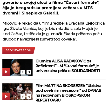
govorio o svojoj ulozi u filmu "Čuvari formule",
čija je beogradska premijera večeras u MTS
dvorani i Sinepleks Galeriji.
Mićović je rekao da u filmu reditelja Dragana Bjelogrlića
igra Životu Vranića, koji je bio mladić iz sela Mojsinje
kod Čačka, i ističe da je glumački "kada pričamo priču
drugog najvažnije razumeti tog čoveka".
PROČITAJTE JOŠ
Glumica ALISA RADAKOVIĆ za
Reflektor: FILM "Čuvari formule" je
univerzalna priča o SOLIDARNOSTI
Film MARTINA SKORSEZEA "Ubistva
pod cvetnim mesecom" od DANAS
na redovnom BIOSKOPSKOM
REPERTOARU