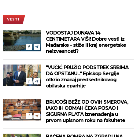
VESTI
VODOSTAJ DUNAVA 14
CENTIMETARA VIŠI! Dobre vesti iz
Mađarske - stiže li kraj energetske
neizvesnosti?
"VUČIĆ PRUŽIO PODSTREK SRBIMA
DA OPSTANU..." Episkop Sergije
otkrio značaj predsednikovog
obilaska eparhije
BRUCOŠI BEŽE OD OVIH SMEROVA,
IAKO IH ODMAH ČEKA POSAO I
SIGURNA PLATA Iznenađenja u
prvom upisnom roku na fakultete
BAČENA BOMBA NA ZGRADU NA