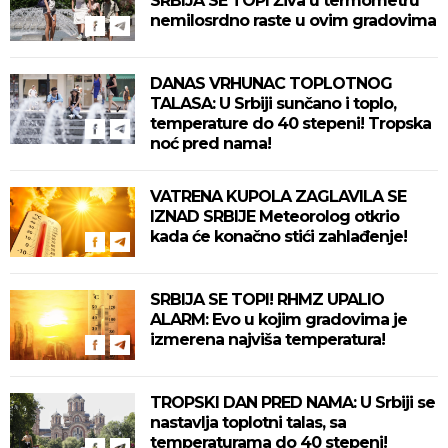
SRBIJA SE TOPI Živa u termometru
nemilosrdno raste u ovim gradovima
DANAS VRHUNAC TOPLOTNOG
TALASA: U Srbiji sunčano i toplo,
temperature do 40 stepeni! Tropska
noć pred nama!
VATRENA KUPOLA ZAGLAVILA SE
IZNAD SRBIJE Meteorolog otkrio
kada će konačno stići zahlađenje!
SRBIJA SE TOPI! RHMZ UPALIO
ALARM: Evo u kojim gradovima je
izmerena najviša temperatura!
TROPSKI DAN PRED NAMA: U Srbiji se
nastavlja toplotni talas, sa
temperaturama do 40 stepeni!