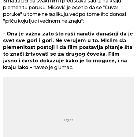
Smatrajući da svaki film i predstava sadrži na kraju
plemenitu poruku, Mićović je ocenio da se "Čuvari
poruke" u tome ne razlikuju, već po tome što donosi
"priču koju ljudi većinom ne znaju":
- Ona je važna zato što ruši narativ današnji da je
svet sve gori i gori. Ne verujem u to. Mislim da
plemenitost postoji i da film postavlja pitanje šta
to znači žrtvovati se za drugog čoveka. Film
jasno i čvrsto dokazuje kako je to moguće, i na
kraju lako -
naveo je glumac.