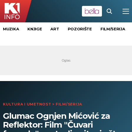
MUZIKA
KNJIGE
ART
POZORIŠTE
FILM/SERIJA
KULTURA I UMETNOST
>
FILM/SERIJA
Glumac Ognjen Mićović za
Reflektor: Film "Čuvari