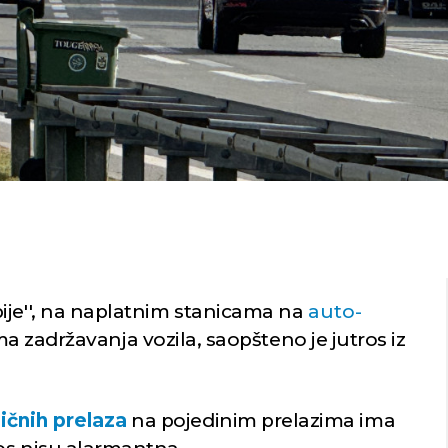
ije'', na naplatnim stanicama na
auto-
ma zadržavanja vozila, saopšteno je jutros iz
ičnih prelaza
na pojedinim prelazima ima