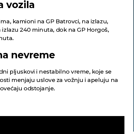
 vozila
ima, kamioni na GP Batrovci, na izlazu,
a izlazu 240 minuta, dok na GP Horgoš,
nuta.
na nevreme
i pljuskovi i nestabilno vreme, koje se
ti menjaju uslove za vožnju i apeluju na
povećaju odstojanje.