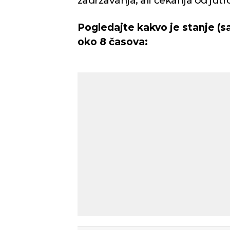
zadržavanja, ali čekanja od jut
Pogledajte kakvo je stanje (s
oko 8 časova: