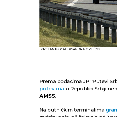
Foto: TANJUG/ ALEKSANDRA ORLIĆ/bs
Prema podacima JP ''Putevi Srb
putevima
u Republici Srbiji ne
AMSS
.
Na putničkim terminalima
gran