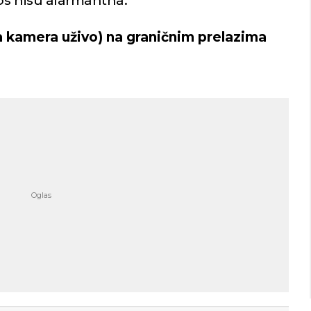
ros nisu alarmantna.
a kamera uživo) na graničnim prelazima