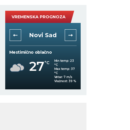
VREMENSKA PROGNOZA
Niš
Beogra
Mestimično oblačno
Slaba kiša
30
Min temp:
22
°C
°C
27
°C
Max temp:
36
°C
Vetar:
2
m/s
%
Vlažnost:
67
%