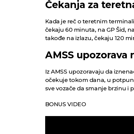
Čekanja za teretna
Kada je reč o teretnim terminal
čekaju 60 minuta, na GP Šid, n
takođe na izlazu, čekaju 120 mi
AMSS upozorava 
Iz AMSS upozoravaju da iznenadn
očekuje tokom dana, u potpunos
sve vozače da smanje brzinu i 
BONUS VIDEO