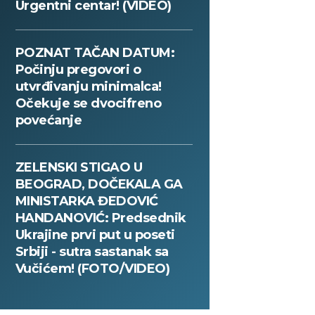
Urgentni centar! (VIDEO)
POZNAT TAČAN DATUM:
Počinju pregovori o
utvrđivanju minimalca!
Očekuje se dvocifreno
povećanje
ZELENSKI STIGAO U
BEOGRAD, DOČEKALA GA
MINISTARKA ĐEDOVIĆ
HANDANOVIĆ: Predsednik
Ukrajine prvi put u poseti
Srbiji - sutra sastanak sa
Vučićem! (FOTO/VIDEO)