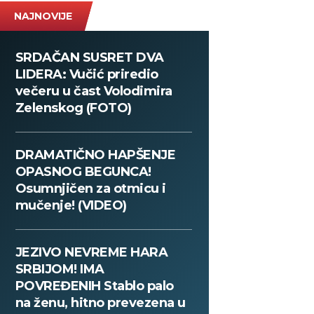
NAJNOVIJE
SRDAČAN SUSRET DVA
LIDERA: Vučić priredio
večeru u čast Volodimira
Zelenskog (FOTO)
DRAMATIČNO HAPŠENJE
OPASNOG BEGUNCA!
Osumnjičen za otmicu i
mučenje! (VIDEO)
JEZIVO NEVREME HARA
SRBIJOM! IMA
POVREĐENIH Stablo palo
na ženu, hitno prevezena u