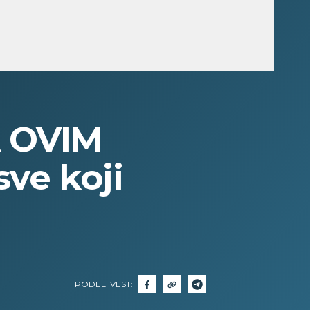
 OVIM
ve koji
PODELI VEST: