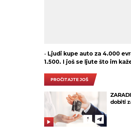
-
Ljudi kupe auto za 4.000 ev
1.500. I još se ljute što im ka
PROČITAJTE JOŠ
ZARADIT
dobiti z