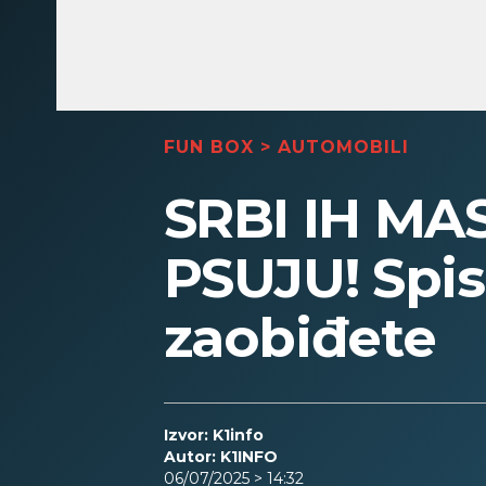
FUN BOX
>
AUTOMOBILI
SRBI IH MA
PSUJU! Spis
zaobiđete
Izvor: K1info
Autor: K1INFO
06/07/2025 > 14:32