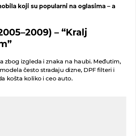
ila koji su popularni na oglasima – a
(2005–2009) – “Kralj
om”
zbog izgleda i znaka na haubi. Međutim,
odela često stradaju dizne, DPF filteri i
a košta koliko i ceo auto.