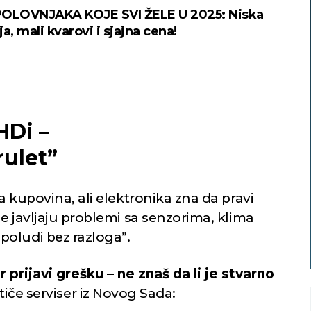
POLOVNJAKA KOJE SVI ŽELE U 2025: Niska
a, mali kvarovi i sjajna cena!
HDi –
rulet”
a kupovina, ali elektronika zna da pravi
e javljaju problemi sa senzorima, klima
oludi bez razloga”.
prijavi grešku – ne znaš da li je stvarno
stiče serviser iz Novog Sada: