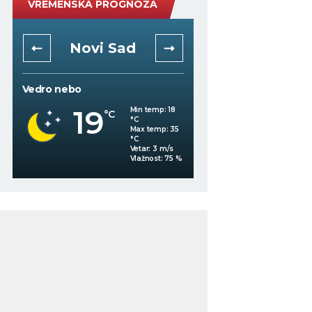
VREMENSKA PROGNOZA
Novi Sad
Niš
Vedro nebo
Vedro nebo
19
21
Min temp:
18
°C
°C
°C
Max temp:
35
°C
Vetar:
3
m/s
%
Vlažnost:
75
%