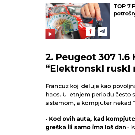
TOP 7 
potrošnj
2. Peugeot 307 1.6 
“ElektronskI ruskI 
Francuz koji deluje kao povoljn
haos. U letnjem periodu često s
sistemom, a kompjuter nekad “p
-
Kod ovih auta, kad kompjuter 
greška ili samo ima loš dan
- i