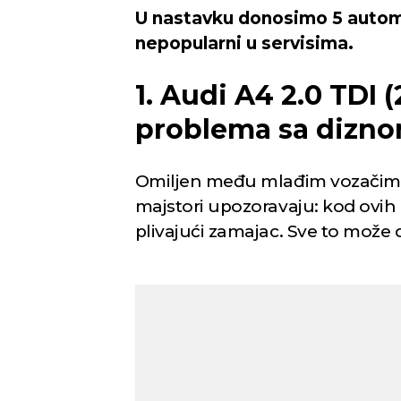
U nastavku donosimo 5 automob
nepopularni u servisima.
1. Audi A4 2.0 TDI 
problema sa dizn
Omiljen među mlađim vozačima 
majstori upozoravaju: kod ovih m
plivajući zamajac. Sve to može d