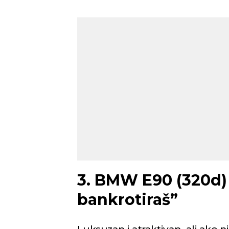
Novi Sad
Vedro nebo
Vedr
19
Min temp:
18
°C
°C
Max temp:
35
°C
Vetar:
3
m/s
Vlažnost:
75
%
3. BMW E90 (320d) – 
bankrotiraš”