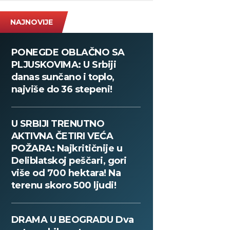
NAJNOVIJE
PONEGDE OBLAČNO SA
PLJUSKOVIMA: U Srbiji
danas sunčano i toplo,
najviše do 36 stepeni!
U SRBIJI TRENUTNO
AKTIVNA ČETIRI VEĆA
POŽARA: Najkritičnije u
Deliblatskoj peščari, gori
više od 700 hektara! Na
terenu skoro 500 ljudi!
DRAMA U BEOGRADU Dva