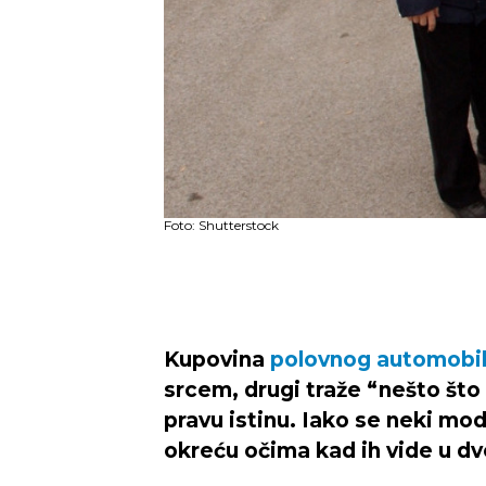
Foto: Shutterstock
Kupovina
polovnog automobi
srcem, drugi traže “nešto što n
pravu istinu. Iako se neki m
okreću očima kad ih vide u dv