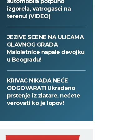
automobila potpuno
izgorela, vatrogasci na
terenu! (VIDEO)
JEZIVE SCENE NA ULICAMA
GLAVNOG GRADA
Maloletnice napale devojku
u Beogradu!
KRIVAC NIKADA NEĆE
ODGOVARATI Ukradeno
prstenje iz zlatare, nećete
verovati ko je lopov!