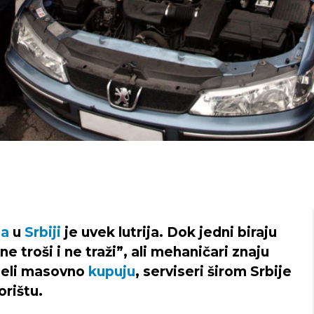
la
u
Srbiji
je uvek lutrija. Dok jedni biraju
e troši i ne traži”, ali mehaničari znaju
odeli masovno
kupuju
, serviseri širom Srbije
orištu.