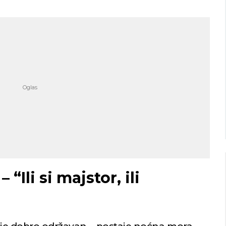
Niš
Beograd
o nebo
Vedro nebo
21
21
Min temp:
21
Min temp:
19
°C
°C
°C
°C
Max temp:
36
Max temp:
35
°C
°C
Vetar:
1
m/s
Vetar:
2
m/s
Vlažnost:
78
%
Vlažnost:
73
“Ili si majstor, ili