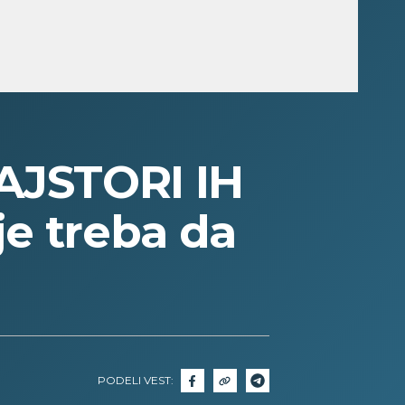
AJSTORI IH
e treba da
PODELI VEST: