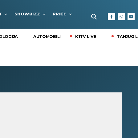
T
SHOWBIZZ
PRIČE
FUN BOX
KULTURA I
K1TV LIVE
TANJUG L
OLOGIJA
AUTOMOBILI