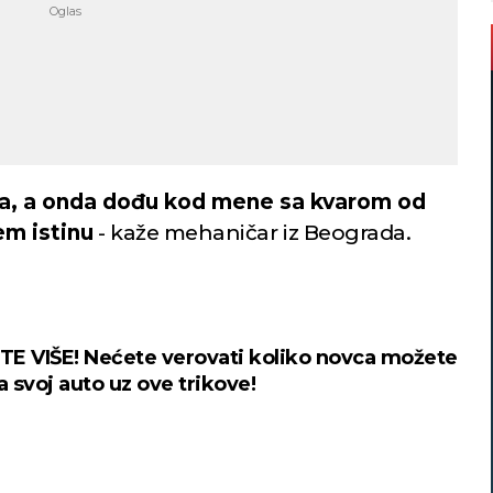
ra, a onda dođu kod mene sa kvarom od
žem istinu
- kaže mehaničar iz Beograda.
E VIŠE! Nećete verovati koliko novca možete
a svoj auto uz ove trikove!