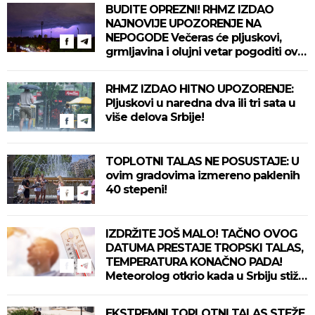
BUDITE OPREZNI! RHMZ IZDAO
NAJNOVIJE UPOZORENJE NA
NEPOGODE Večeras će pljuskovi,
grmljavina i olujni vetar pogoditi ove
delove zemlje!
RHMZ IZDAO HITNO UPOZORENJE:
Pljuskovi u naredna dva ili tri sata u
više delova Srbije!
TOPLOTNI TALAS NE POSUSTAJE: U
ovim gradovima izmereno paklenih
40 stepeni!
IZDRŽITE JOŠ MALO! TAČNO OVOG
DATUMA PRESTAJE TROPSKI TALAS,
TEMPERATURA KONAČNO PADA!
Meteorolog otkrio kada u Srbiju stiže
zahlađenje!
EKSTREMNI TOPLOTNI TALAS STEŽE,