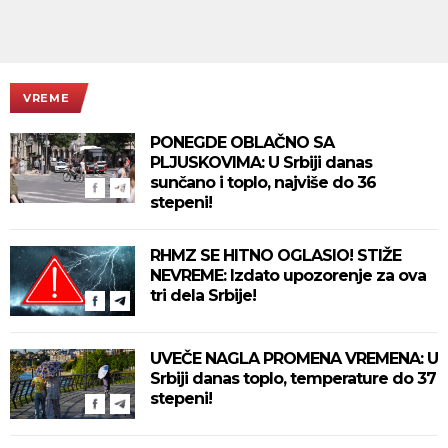
VREME
PONEGDE OBLAČNO SA
PLJUSKOVIMA: U Srbiji danas
sunčano i toplo, najviše do 36
stepeni!
RHMZ SE HITNO OGLASIO! STIŽE
NEVREME: Izdato upozorenje za ova
tri dela Srbije!
UVEČE NAGLA PROMENA VREMENA: U
Srbiji danas toplo, temperature do 37
stepeni!