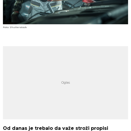
Foto: Shutterstock
Od danas je trebalo da važe stroži propisi