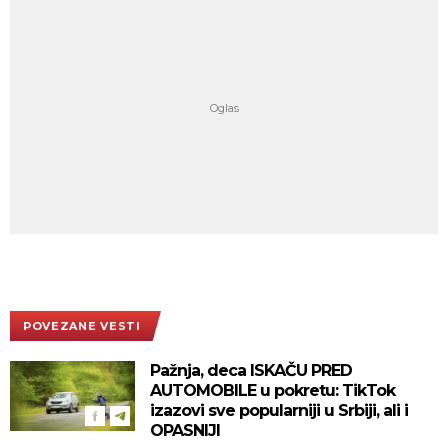
POVEZANE VESTI
Pažnja, deca ISKAČU PRED
AUTOMOBILE u pokretu: TikTok
izazovi sve popularniji u Srbiji, ali i
OPASNIJI