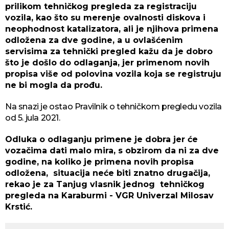
prilikom tehničkog pregleda za registraciju
vozila, kao što su merenje ovalnosti diskova i
neophodnost katalizatora, ali je njihova primena
odložena za dve godine, a u ovlašćenim
servisima za tehnički pregled kažu da je dobro
što je došlo do odlaganja, jer primenom novih
propisa više od polovina vozila koja se registruju
ne bi mogla da prođu.
Na snazi je ostao Pravilnik o tehničkom pregledu vozila
od 5. jula 2021.
Odluka o odlaganju primene je dobra jer će
vozačima dati malo mira, s obzirom da ni za dve
godine, na koliko je primena novih propisa
odložena, situacija neće biti znatno drugačija,
rekao je za Tanjug vlasnik jednog tehničkog
pregleda na Karaburmi - VGR Univerzal Milosav
Krstić.