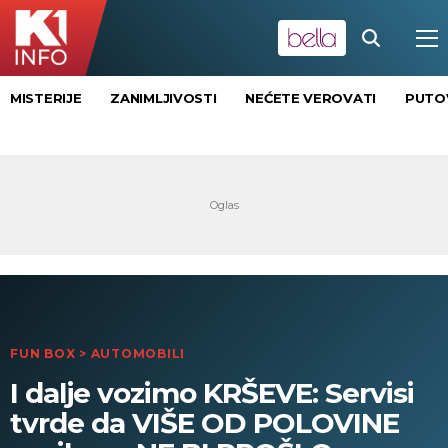
MISTERIJE
ZANIMLJIVOSTI
NEĆETE VEROVATI
PUTO
FUN BOX
>
AUTOMOBILI
I dalje vozimo KRŠEVE: Servisi
tvrde da VIŠE OD POLOVINE