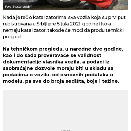
Foto: Shutterstock
Kada je reč o katalizatorima, sva vozila koja su prvi put
registrovana u Srbiji pre 5. jula 2021. godine i koja
nemaju katalizator, takođe će moći da prođu tehnički
pregled.
Na tehničkom pregledu, u naredne dve godine,
kao i do sada proveravaće se validnost
dokumentacije vlasnika vozila, a podaci iz
saobraćajne dozvole moraju biti u skladu sa
podacima o vozilu, od osnovnih podataka o
modelu, pa sve do broja sedišta, boje i težine.