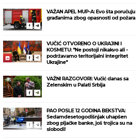
VAŽAN APEL MUP-A: Evo šta poručuju
građanima zbog opasnosti od požara
VUČIĆ OTVORENO O UKRAJINI I
KOSMETU: "Ne postoji nikakvo ali -
podržavamo teritorijalni integritet
Ukrajine"
VAŽNI RAZGOVORI: Vučić danas sa
Zelenskim u Palati Srbija
PAO POSLE 12 GODINA BEKSTVA:
Sedamdesetogodišnjak uhapšen
zbog pljačke banke, još trojica su na
slobodi!