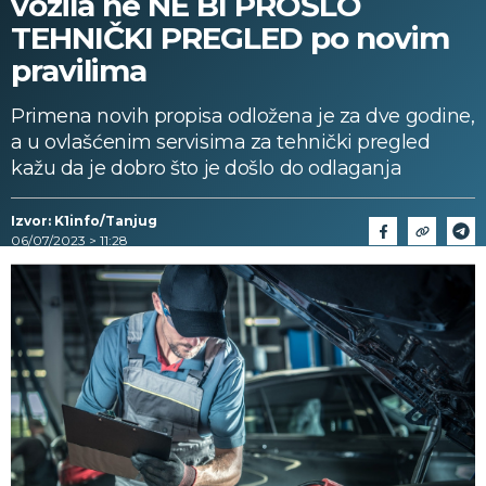
vozila ne NE BI PROŠLO
TEHNIČKI PREGLED po novim
pravilima
Primena novih propisa odložena je za dve godine,
a u ovlašćenim servisima za tehnički pregled
kažu da je dobro što je došlo do odlaganja
Izvor: K1info/Tanjug
06/07/2023 > 11:28