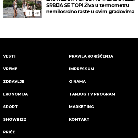
SRBIJA SE TOPI Živa u termometru
nemilosrdno raste u ovim gradovima
VESTI
PRAVILA KORIŠĆENJA
VREME
IMPRESSUM
ZDRAVLJE
O NAMA
EKONOMIJA
TANJUG TV PROGRAM
SPORT
MARKETING
SHOWBIZZ
KONTAKT
PRIČE