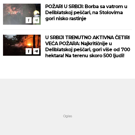
POŽARI U SRBIJI: Borba sa vatrom u
Deliblatskoj peščari, na Stolovima
gori nisko rastinje
U SRBIJI TRENUTNO AKTIVNA ČETIRI
VEĆA POŽARA: Najkritičnije u
Deliblatskoj peščari, gori više od 700
hektara! Na terenu skoro 500 ljudi!