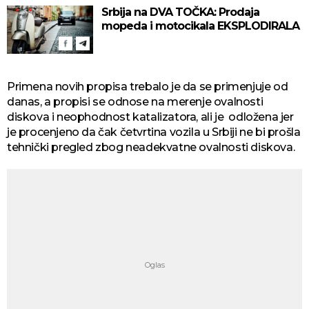
Srbija na DVA TOČKA: Prodaja
mopeda i motocikala EKSPLODIRALA
Primena novih propisa trebalo je da se primenjuje od
danas, a propisi se odnose na merenje ovalnosti
diskova i neophodnost katalizatora, ali je odložena jer
je procenjeno da čak četvrtina vozila u Srbiji ne bi prošla
tehnički pregled zbog neadekvatne ovalnosti diskova.