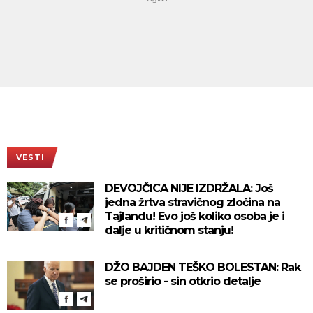
VESTI
DEVOJČICA NIJE IZDRŽALA: Još
jedna žrtva stravičnog zločina na
Tajlandu! Evo još koliko osoba je i
dalje u kritičnom stanju!
DŽO BAJDEN TEŠKO BOLESTAN: Rak
se proširio - sin otkrio detalje