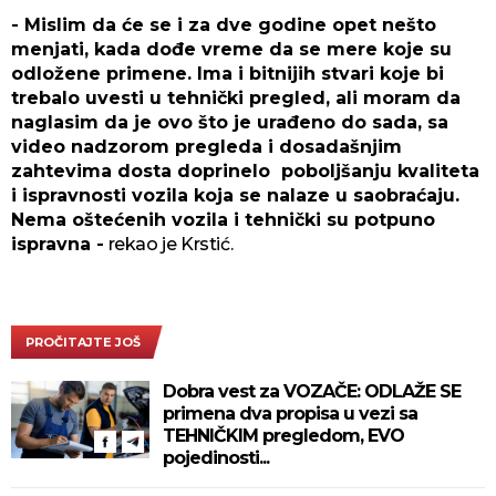
- Mislim da će se i za dve godine opet nešto
menjati, kada dođe vreme da se mere koje su
odložene primene. Ima i bitnijih stvari koje bi
trebalo uvesti u tehnički pregled, ali moram da
naglasim da je ovo što je urađeno do sada, sa
video nadzorom pregleda i dosadašnjim
zahtevima dosta doprinelo poboljšanju kvaliteta
i ispravnosti vozila koja se nalaze u saobraćaju.
Nema oštećenih vozila i tehnički su potpuno
ispravna -
rekao je Krstić.
PROČITAJTE JOŠ
Dobra vest za VOZAČE: ODLAŽE SE
primena dva propisa u vezi sa
TEHNIČKIM pregledom, EVO
pojedinosti...