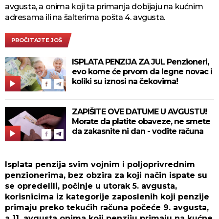
avgusta, a onima koji ta primanja dobijaju na kućnim
adresama ili na šalterima pošta 4. avgusta.
PROČITAJTE JOŠ
ISPLATA PENZIJA ZA JUL Penzioneri,
evo kome će prvom da legne novac i
koliki su iznosi na čekovima!
ZAPIŠITE OVE DATUME U AVGUSTU!
Morate da platite obaveze, ne smete
da zakasnite ni dan - vodite računa
Isplata penzija svim vojnim i poljoprivrednim
penzionerima, bez obzira za koji način ispate su
se opredelili, počinje u utorak 5. avgusta,
korisnicima iz kategorije zaposlenih koji penzije
primaju preko tekućih računa počeće 9. avgusta,
a 11. avgusta onima koji penziju primaju na kućne