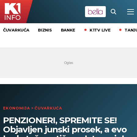
K1TV LIVE
TANJ
ČUVARKUĆA
BIZNIS
BANKE
EKONOMIJA
>
ČUVARKUĆA
PENZIONERI, SPREMITE SE!
Objavljen junski prosek, a evo