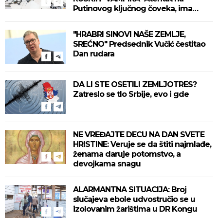
Putinovog ključnog čoveka, ima
mrtvih (VIDEO)
"HRABRI SINOVI NAŠE ZEMLJE,
SREĆNO" Predsednik Vučić čestitao
Dan rudara
DA LI STE OSETILI ZEMLJOTRES?
Zatreslo se tlo Srbije, evo i gde
NE VREĐAJTE DECU NA DAN SVETE
HRISTINE: Veruje se da štiti najmlađe,
ženama daruje potomstvo, a
devojkama snagu
ALARMANTNA SITUACIJA: Broj
slučajeva ebole udvostručio se u
izolovanim žarištima u DR Kongu