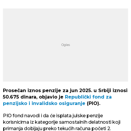
Prosečan iznos penzije za jun 2025. u Srbiji iznosi
50.675 dinara, objavio je
Republički fond za
penzijsko i invalidsko osiguranje
(PIO).
PIO fond navodi i da će isplata julske penzije
korisnicima iz kategorije samostalnih delatnosti koji
primanja dobijaju preko tekućih računa početi 2.