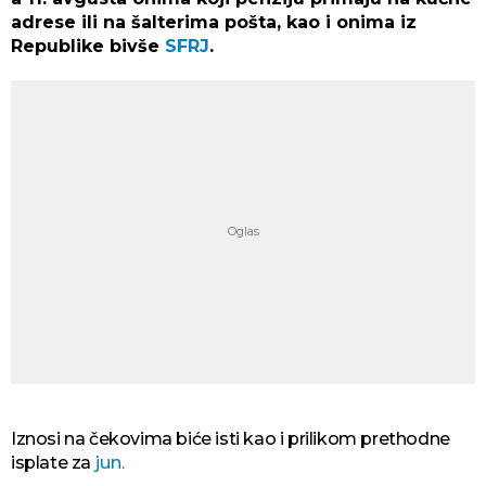
adrese ili na šalterima pošta, kao i onima iz
Republike bivše
SFRJ
.
Iznosi na čekovima biće isti kao i prilikom prethodne
isplate za
jun.