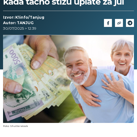
kada tačno stižu uplate za jul
Izvor: K1info/Tanjug
Autor: TANJUG
30/07/2025 > 12:39
Foto: Shutterstock