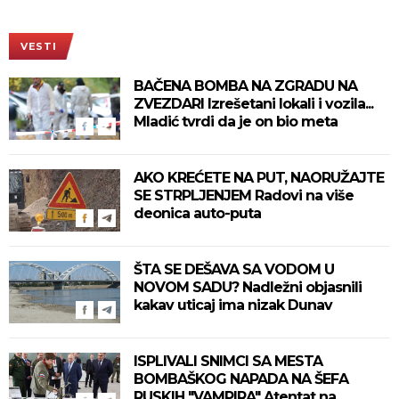
VESTI
BAČENA BOMBA NA ZGRADU NA
ZVEZDARI Izrešetani lokali i vozila...
Mladić tvrdi da je on bio meta
AKO KREĆETE NA PUT, NAORUŽAJTE
SE STRPLJENJEM Radovi na više
deonica auto-puta
ŠTA SE DEŠAVA SA VODOM U
NOVOM SADU? Nadležni objasnili
kakav uticaj ima nizak Dunav
ISPLIVALI SNIMCI SA MESTA
BOMBAŠKOG NAPADA NA ŠEFA
RUSKIH "VAMPIRA" Atentat na