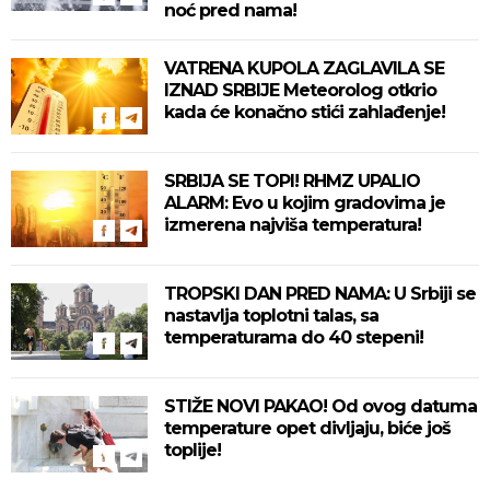
noć pred nama!
VATRENA KUPOLA ZAGLAVILA SE
IZNAD SRBIJE Meteorolog otkrio
kada će konačno stići zahlađenje!
SRBIJA SE TOPI! RHMZ UPALIO
ALARM: Evo u kojim gradovima je
izmerena najviša temperatura!
TROPSKI DAN PRED NAMA: U Srbiji se
nastavlja toplotni talas, sa
temperaturama do 40 stepeni!
STIŽE NOVI PAKAO! Od ovog datuma
temperature opet divljaju, biće još
toplije!