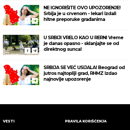
NE IGNORIŠITE OVO UPOZORENJE!
Srbija je u crvenom - lekari izdali
hitne preporuke građanima
U SRBIJI VRELO KAO U RERNI Vreme
je danas opasno - sklanjajte se od
direktnog sunca!
SRBIJA SE VEĆ USIJALA! Beograd od
jutros najtopliji grad, RHMZ izdao
najnovije upozorenje
VESTI
PRAVILA KORIŠĆENJA