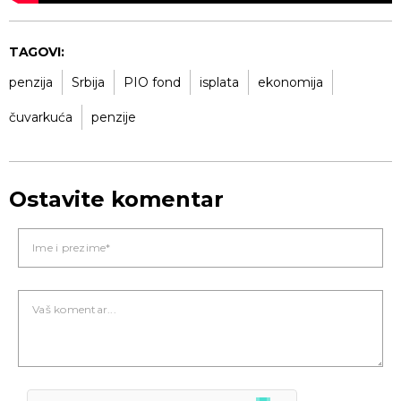
TAGOVI:
penzija
Srbijа
PIO fond
isplata
ekonomija
čuvarkuća
penzije
Ostavite komentar