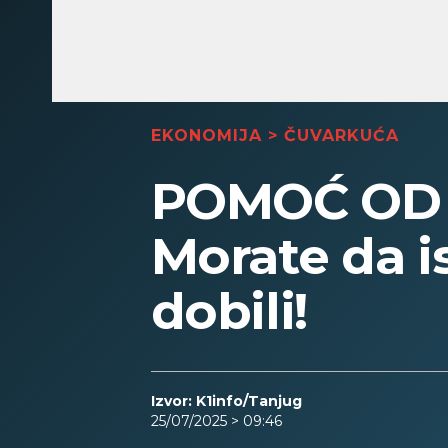
EKONOMIJA
>
ČUVARKUĆA
POMOĆ OD 
Morate da is
dobili!
Izvor: K1info/Tanjug
25/07/2025 > 09:46