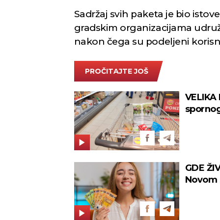
Sadržaj svih paketa je bio istove
gradskim organizacijama udruž
nakon čega su podeljeni korisn
PROČITAJTE JOŠ
VELIKA 
spornog
rukava!
GDE ŽIV
Novom S