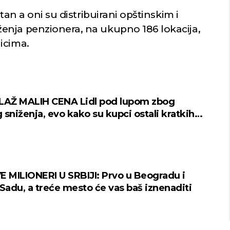
tan a oni su distribuirani opštinskim i
enja penzionera, na ukupno 186 lokacija,
icima.
LAŽ MALIH CENA Lidl pod lupom zbog
 sniženja, evo kako su kupci ostali kratkih
E MILIONERI U SRBIJI: Prvo u Beogradu i
adu, a treće mesto će vas baš iznenaditi