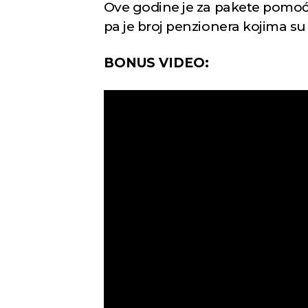
Ove godine je za pakete pomoći
pa je broj penzionera kojima s
BONUS VIDEO: