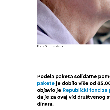
Foto: Shutterstock
Podela paketa solidarne pom
pakete
je dobilo više od 85.
objavio je
Republički fond za 
da je za ovaj vid društvenog s
dinara.