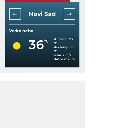
Niš
Beogra
Mestimično oblačno
Vedro nebo
35
Min temp:
22
°C
°C
35
°C
Max temp:
36
°C
Vetar:
3
m/s
%
Vlažnost:
26
%