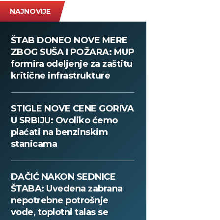
NAJNOVIJE
ŠTAB DONEO NOVE MERE
ZBOG SUŠA I POŽARA: MUP
formira odeljenje za zaštitu
kritične infrastrukture
STIGLE NOVE CENE GORIVA
U SRBIJU: Ovoliko ćemo
plaćati na benzinskim
stanicama
DAČIĆ NAKON SEDNICE
ŠTABA: Uvedena zabrana
nepotrebne potrošnje
vode, toplotni talas se