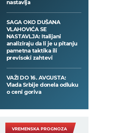
nastavlja
SAGA OKO DUŠANA
VLAHOVIĆA SE
NASTAVLJA: Italijani
analiziraju da li je u pitanju
pametna taktika ili
previsoki zahtevi
VAŽI DO 16. AVGUSTA:
Vlada Srbije donela odluku
o ceni goriva
VREMENSKA PROGNOZA