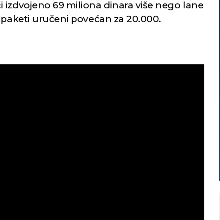
 izdvojeno 69 miliona dinara više nego lane
u paketi uručeni povećan za 20.000.