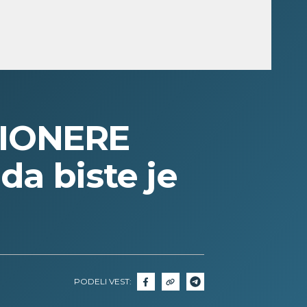
IONERE
da biste je
PODELI VEST: