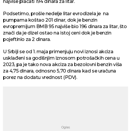
najviše plaćati 194 dinara za litar.
Podsetimo, prošle nedelje litar evrodizela je na
pumpama koštao 201 dinar, dok je benzin
evropremijum BMB 95 najviše bio 196 dinara za litar, što
znači da je dizel ostao na istoj ceni dok je benzin
pojeftinio za 2 dinara.
U Srbiji se od 1. maja primenjuju novi iznosi akciza
usklađeni sa godišnjim iznosom potrošačkih cena u
2023, pa je tako nova akciza za bezolovni benzin viša
za 4,75 dinara, odnosno 5,70 dinara kad se uračuna
porez na dodatu vrednost (PDV).