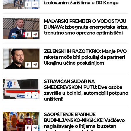
izolovanim žarištima u DR Kongu
MAĐARSKI PREMIJER O VODOSTAJU
DUNAVA: Izbegnuta energetska kriza,
trenutno smo oprezno optimistični
ZELENSKI IH RAZOTKRIO: Manje PVO
raketa može biti pokušaj da partneri
Ukrajinu učine poslušnijom
STRAVIČAN SUDAR NA
SMEDEREVSKOM PUTU: Dve osobe
završile u bolnici, automobili potpuno
uništeni!
SAOPŠTENJE EPARHIJE
BUDIMLJANSKO-NIKŠIĆKE: Vučićevo
naglašavanje o litijama izuzetan