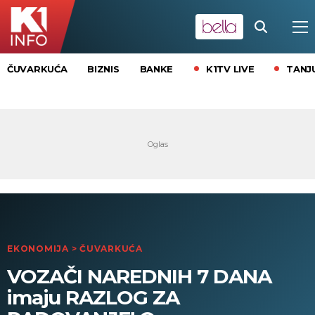
K1TV LIVE
TANJ
ČUVARKUĆA
BIZNIS
BANKE
EKONOMIJA
>
ČUVARKUĆA
VOZAČI NAREDNIH 7 DANA
imaju RAZLOG ZA