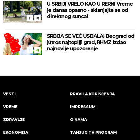
U SRBIJI VRELO KAO U RERNI Vreme
je danas opasno - sklanjajte se od
direktnog sunca!
SRBIJA SE VEĆ USIJALA! Beograd od
jutros najtopliji grad, RHMZ izdao
najnovije upozorenje
VESTI
PRAVILA KORIŠĆENJA
VREME
IMPRESSUM
ZDRAVLJE
O NAMA
EKONOMIJA
TANJUG TV PROGRAM