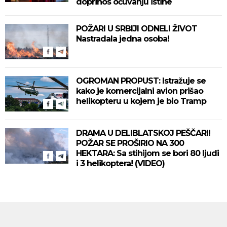
doprinos očuvanju istine
POŽARI U SRBIJI ODNELI ŽIVOT
Nastradala jedna osoba!
OGROMAN PROPUST: Istražuje se
kako je komercijalni avion prišao
helikopteru u kojem je bio Tramp
DRAMA U DELIBLATSKOJ PEŠČARI!
POŽAR SE PROŠIRIO NA 300
HEKTARA: Sa stihijom se bori 80 ljudi
i 3 helikoptera! (VIDEO)