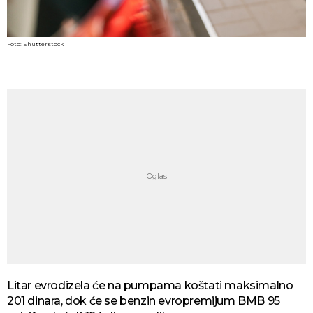
Foto: Shutterstock
Litar evrodizela će na pumpama koštati maksimalno
201 dinara, dok će se benzin evropremijum BMB 95