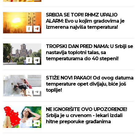
SRBIJA SE TOPI! RHMZ UPALIO
ALARM: Evo u kojim gradovima je
izmerena najviša temperatura!
TROPSKI DAN PRED NAMA: U Srbiji se
nastavlja toplotni talas, sa
temperaturama do 40 stepeni!
STIŽE NOVI PAKAO! Od ovog datuma
temperature opet divljaju, biće još
toplije!
NE IGNORIŠITE OVO UPOZORENJE!
Srbija je u crvenom - lekari izdali
hitne preporuke građanima