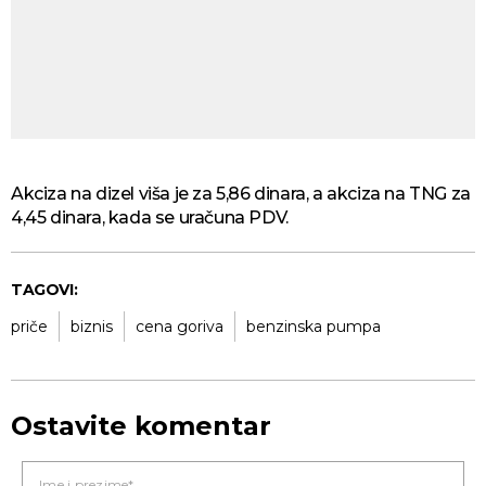
Akciza na dizel viša je za 5,86 dinara, a akciza na TNG za
4,45 dinara, kada se uračuna PDV.
TAGOVI:
priče
biznis
cena goriva
benzinska pumpa
Ostavite komentar