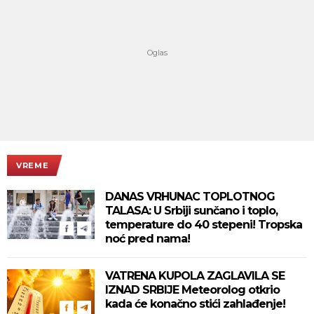
VREME
DANAS VRHUNAC TOPLOTNOG
TALASA: U Srbiji sunčano i toplo,
temperature do 40 stepeni! Tropska
noć pred nama!
VATRENA KUPOLA ZAGLAVILA SE
IZNAD SRBIJE Meteorolog otkrio
kada će konačno stići zahlađenje!