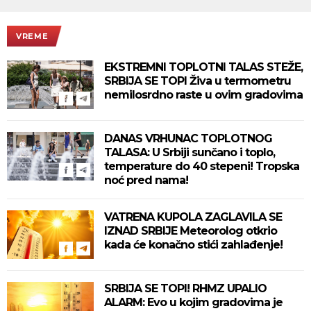
VREME
EKSTREMNI TOPLOTNI TALAS STEŽE,
SRBIJA SE TOPI Živa u termometru
nemilosrdno raste u ovim gradovima
DANAS VRHUNAC TOPLOTNOG
TALASA: U Srbiji sunčano i toplo,
temperature do 40 stepeni! Tropska
noć pred nama!
VATRENA KUPOLA ZAGLAVILA SE
IZNAD SRBIJE Meteorolog otkrio
kada će konačno stići zahlađenje!
SRBIJA SE TOPI! RHMZ UPALIO
ALARM: Evo u kojim gradovima je