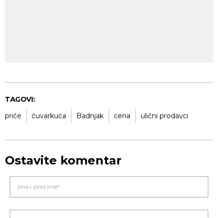
TAGOVI:
priče
čuvarkuća
Badnjak
cena
ulični prodavci
Ostavite komentar