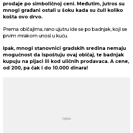
prodaje po simboličnoj ceni. Međutim, jutros su
mnogi građani ostali u šoku kada su čuli koliko
košta ovo drvo.
Prema običajima, rano ujutru ide se po badnjak, koji se
prvim mrakom unosi u kuću.
Ipak, mnogi stanovnici gradskih sredina nemaju
mogućnost da ispoštuju ovaj običaj, te badnjak
kupuju na pijaci ili kod uličnih prodavaca. A cene,
od 200, pa čak i do 10.000 dinara!