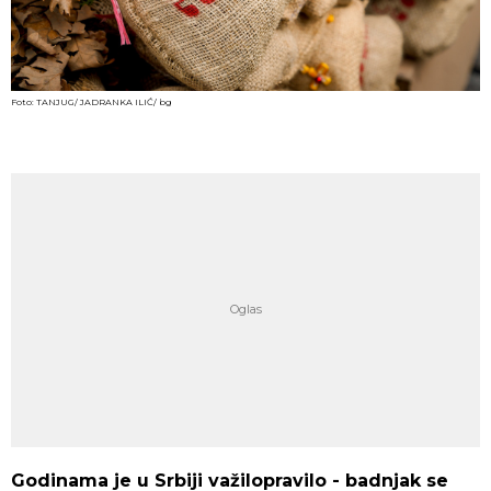
Foto: TANJUG/ JADRANKA ILIĆ/ bg
Godinama je u Srbiji važilopravilo - badnjak se