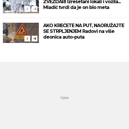
ZVEZDARI Izrešetani lokali i vozila...
Mladić tvrdi da je on bio meta
AKO KREĆETE NA PUT, NAORUŽAJTE
SE STRPLJENJEM Radovi na više
deonica auto-puta