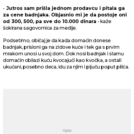
-
Jutros sam prišla jednom prodavcu i pitala ga
za cene badnjaka. Objasnio mi je da postoje oni
od 300, 500, pa sve do 10.000 dinara
- kaže
šokirana sagovornica za medije.
Podsetimo, običaj je da kada domaćin donese
badnjak, prisloni ga na zidove kuće i tek ga s prvim
mrakom unosi u svoj dom. Dok nosi badnjak i slamu
domaćin obilazi kuću kvocajući kao kvočka, a ostali
ukućani, posebno deca, idu za njim i pijuču poput pilića.