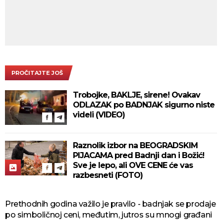
PROČITAJTE JOŠ
Trobojke, BAKLJE, sirene! Ovakav
ODLAZAK po BADNJAK sigurno niste
videli (VIDEO)
Raznolik izbor na BEOGRADSKIM
PIJACAMA pred Badnji dan i Božić!
Sve je lepo, ali OVE CENE će vas
razbesneti (FOTO)
Prethodnih godina važilo je pravilo - badnjak se prodaje
po simboličnoj ceni, međutim, jutros su mnogi građani