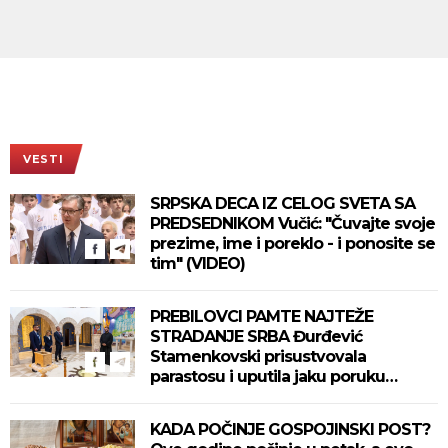
VESTI
SRPSKA DECA IZ CELOG SVETA SA
PREDSEDNIKOM Vučić: "Čuvajte svoje
prezime, ime i poreklo - i ponosite se
tim" (VIDEO)
PREBILOVCI PAMTE NAJTEŽE
STRADANJE SRBA Đurđević
Stamenkovski prisustvovala
parastosu i uputila jaku poruku
(FOTO)
KADA POČINJE GOSPOJINSKI POST?