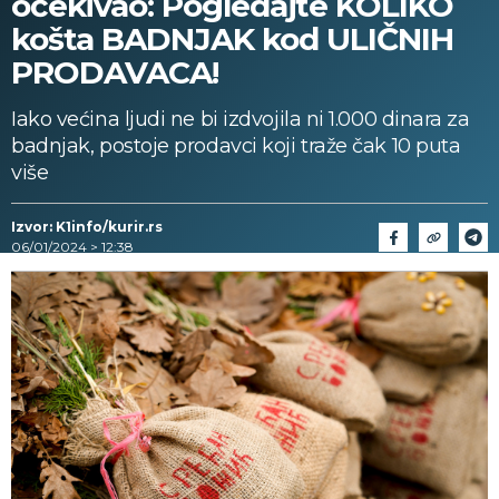
očekivao: Pogledajte KOLIKO
košta BADNJAK kod ULIČNIH
PRODAVACA!
Iako većina ljudi ne bi izdvojila ni 1.000 dinara za
badnjak, postoje prodavci koji traže čak 10 puta
više
Izvor: K1info/kurir.rs
06/01/2024 > 12:38