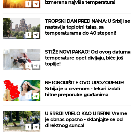
izmerena najviša temperatura!
TROPSKI DAN PRED NAMA: U Srbiji se
nastavlja toplotni talas, sa
temperaturama do 40 stepeni!
STIŽE NOVI PAKAO! Od ovog datuma
temperature opet divljaju, biće još
toplije!
NE IGNORIŠITE OVO UPOZORENJE!
Srbija je u crvenom - lekari izdali
hitne preporuke građanima
U SRBIJI VRELO KAO U RERNI Vreme
je danas opasno - sklanjajte se od
direktnog sunca!