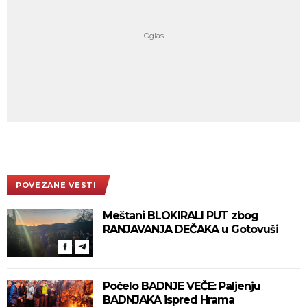
POVEZANE VESTI
Meštani BLOKIRALI PUT zbog
RANJAVANJA DEČAKA u Gotovuši
Počelo BADNJE VEČE: Paljenju
BADNJAKA ispred Hrama