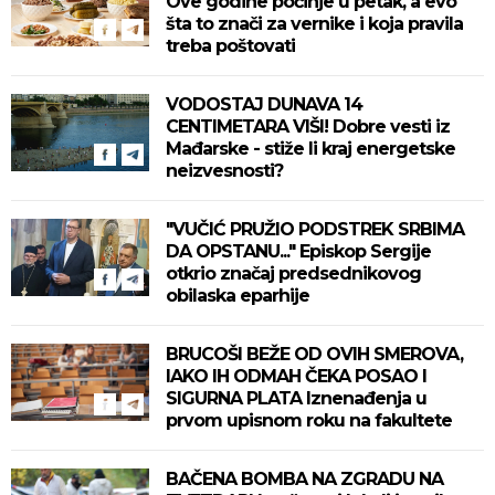
Ove godine počinje u petak, a evo
šta to znači za vernike i koja pravila
treba poštovati
VODOSTAJ DUNAVA 14
CENTIMETARA VIŠI! Dobre vesti iz
Mađarske - stiže li kraj energetske
neizvesnosti?
"VUČIĆ PRUŽIO PODSTREK SRBIMA
DA OPSTANU..." Episkop Sergije
otkrio značaj predsednikovog
obilaska eparhije
BRUCOŠI BEŽE OD OVIH SMEROVA,
IAKO IH ODMAH ČEKA POSAO I
SIGURNA PLATA Iznenađenja u
prvom upisnom roku na fakultete
BAČENA BOMBA NA ZGRADU NA