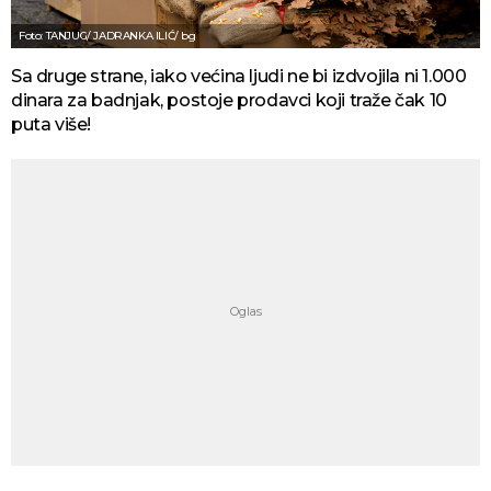
Foto: TANJUG/ JADRANKA ILIĆ/ bg
Sa druge strane, iako većina ljudi ne bi izdvojila ni 1.000
dinara za badnjak, postoje prodavci koji traže čak 10
puta više!