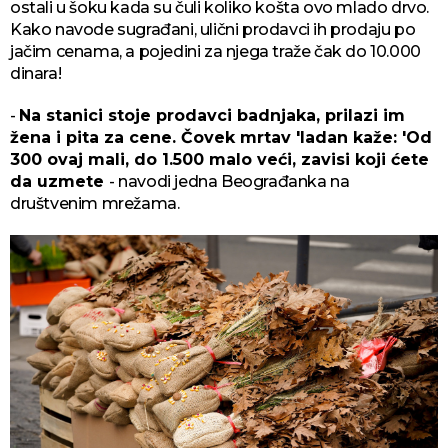
ostali u šoku kada su čuli koliko košta ovo mlado drvo.
Kako navode sugrađani, ulični prodavci ih prodaju po
jačim cenama, a pojedini za njega traže čak do 10.000
dinara!
-
Na stanici stoje prodavci badnjaka, prilazi im
žena i pita za cene. Čovek mrtav 'ladan kaže: 'Od
300 ovaj mali, do 1.500 malo veći, zavisi koji ćete
da uzmete
- navodi jedna Beograđanka na
društvenim mrežama.