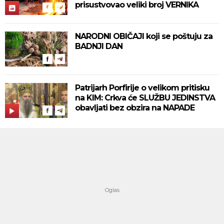
prisustvovao veliki broj VERNIKA
NARODNI OBIČAJI koji se poštuju za
BADNJI DAN
Patrijarh Porfirije o velikom pritisku
na KIM: Crkva će SLUŽBU JEDINSTVA
obavljati bez obzira na NAPADE