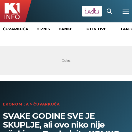
K1TV LIVE
TANJ
ČUVARKUĆA
BIZNIS
BANKE
EKONOMIJA
>
ČUVARKUĆA
SVAKE GODINE SVE JE
SKUPLJE, ali ovo niko nije