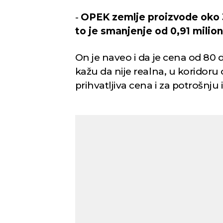
-
OPEK zemlje proizvode oko 33
to je smanjenje od 0,91 milion
On je naveo i da je cena od 80 d
kažu da nije realna, u koridoru 
prihvatljiva cena i za potrošnju