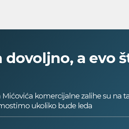
dovoljno, a evo št
Mićovića komercijalne zalihe su na t
mostimo ukoliko bude leda