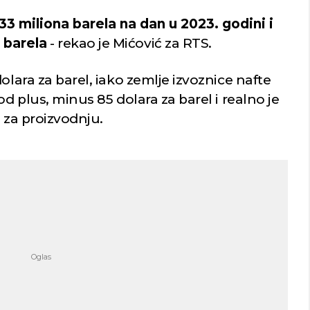
 miliona barela na dan u 2023. godini i
 barela
- rekao je Mićović za RTS.
olara za barel, iako zemlje izvoznice nafte
od plus, minus 85 dolara za barel i realno je
 i za proizvodnju.