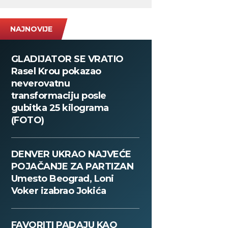
NAJNOVIJE
GLADIJATOR SE VRATIO
Rasel Krou pokazao
neverovatnu
transformaciju posle
gubitka 25 kilograma
(FOTO)
DENVER UKRAO NAJVEĆE
POJAČANJE ZA PARTIZAN
Umesto Beograd, Loni
Voker izabrao Jokića
FAVORITI PADAJU KAO