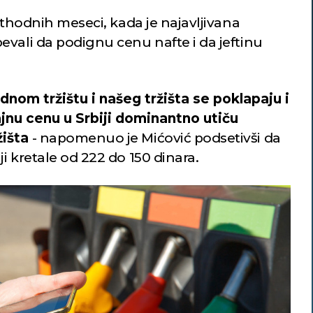
ethodnih meseci, kada je najavljivana
evali da podignu cenu nafte i da jeftinu
nom tržištu i našeg tržišta se poklapaju i
jnu cenu u Srbiji dominantno utiču
žišta
- napomenuo je Mićović podsetivši da
i kretale od 222 do 150 dinara.