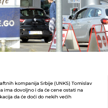
aftnih kompanija Srbije (UNKS) Tomislav
va ima dovoljno i da će cene ostati na
acija da će doći do nekih većih