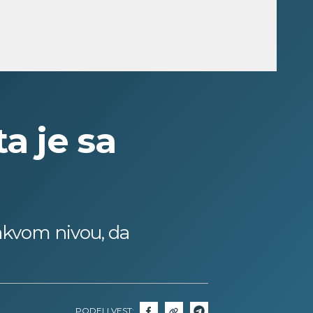
a je sa
akvom nivou, da
PODELI VEST: