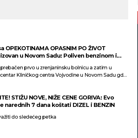
 sa OPEKOTINAMA OPASNIM PO ŽIVOT
lizovan u Novom Sadu: Poliven benzinom i
JEN
 prebačen prvo u zrenjaninsku bolnicu a zatim u
 centar Kliničkog centra Vojvodine u Novom Sadu gde
e za život
TE! STIŽU NOVE, NIŽE CENE GORIVA: Evo
će narednih 7 dana koštati DIZEL i BENZIN
ažiti do sledećeg petka