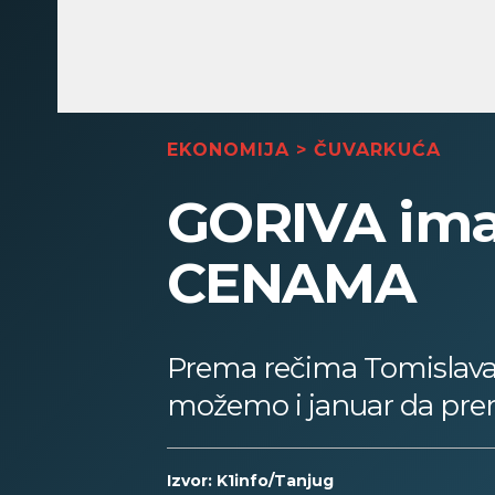
EKONOMIJA
>
ČUVARKUĆA
GORIVA ima 
CENAMA
Prema rečima Tomislava 
možemo i januar da pre
Izvor: K1info/Tanjug