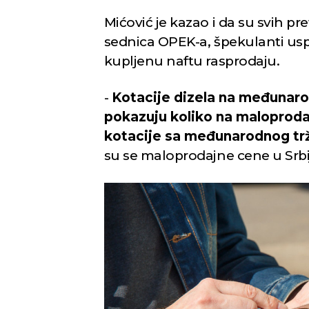
Mićović je kazao i da su svih pr
sednica OPEK-a, špekulanti usp
kupljenu naftu rasprodaju.
-
Kotacije dizela na međunarod
pokazuju koliko na maloproda
kotacije sa međunarodnog tr
su se maloprodajne cene u Srbij