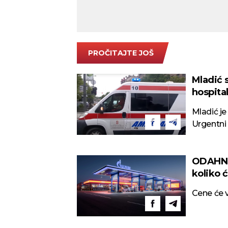
PROČITAJTE JOŠ
Mladić
hospita
ZAPAL
Mladić je
Urgentni
mu se bor
ODAHNI
koliko 
Cene će v