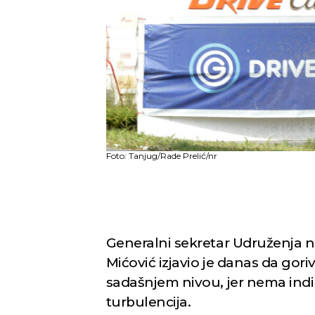
Foto: Tanjug/Rade Prelić/nr
Generalni sekretar Udruženja n
Mićović izjavio je danas da gori
sadašnjem nivou, jer nema indik
turbulencija.