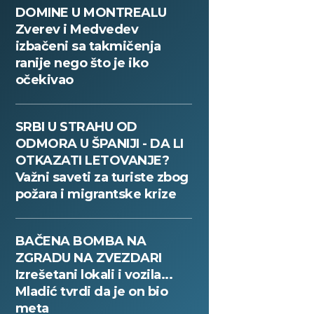
DOMINE U MONTREALU
Zverev i Medvedev
izbačeni sa takmičenja
ranije nego što je iko
očekivao
SRBI U STRAHU OD
ODMORA U ŠPANIJI - DA LI
OTKAZATI LETOVANJE?
Važni saveti za turiste zbog
požara i migrantske krize
BAČENA BOMBA NA
ZGRADU NA ZVEZDARI
Izrešetani lokali i vozila...
Mladić tvrdi da je on bio
meta