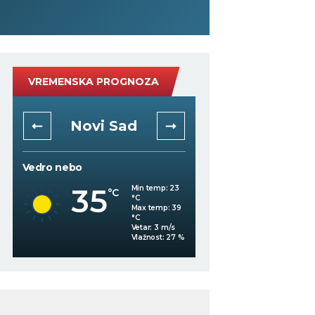
VREMENSKA PROGNOZA
Novi Sad
Niš
Vedro nebo
Vedro nebo
35
34
Min temp:
23
°C
°C
°C
Max temp:
39
°C
Vetar:
3
m/s
Vlažnost:
27
%