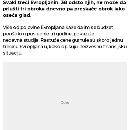
Svaki treći Evropljanin, 38 odsto njih, ne može da
priušti tri obroka dnevno pa preskače obrok iako
oseća glad.
Više od polovine Evropljana kaže da im se budžet
pooštrio u poslednje tri godine, pokazuje
nedavna studija. Rastuće cene gurnule su skoro jednu
trećinu Evropljana u, kako opisuju, neizvesnu finansijsku
situaciju.