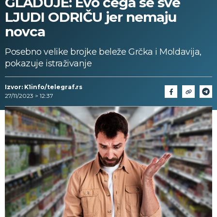
GLADUJE: Evo čega se sve
LJUDI ODRIČU jer nemaju
novca
Posebno velike brojke beleže Grčka i Moldavija,
pokazuje istraživanje
Izvor: K1info/telegraf.rs
27/11/2023 > 12:37