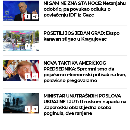
NI SAM NE ZNA ŠTA HOĆE: Netanjahu
odobrio, pa povukao odluku o
povlačenju IDF iz Gaze
POSETILI JOŠ JEDAN GRAD: Ekspo
karavan stigao u Kragujevac
NOVA TAKTIKA AMERIČKOG
PREDSEDNIKA: Spremni smo da
pojačamo ekonomski pritisak na Iran,
polovično pregovaramo
MINISTAR UNUTRAŠNJIH POSLOVA
UKRAJINE LJUT: U ruskom napadu na
Zaporošku oblast jedna osoba
poginula, dve ranjene