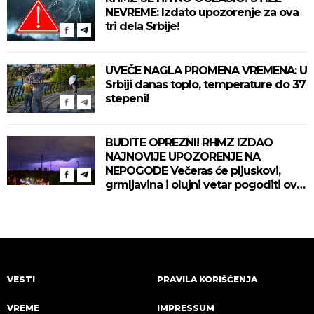
NEVREME: Izdato upozorenje za ova
tri dela Srbije!
UVEČE NAGLA PROMENA VREMENA: U
Srbiji danas toplo, temperature do 37
stepeni!
BUDITE OPREZNI! RHMZ IZDAO
NAJNOVIJE UPOZORENJE NA
NEPOGODE Večeras će pljuskovi,
grmljavina i olujni vetar pogoditi ove
delove zemlje!
VESTI
PRAVILA KORIŠĆENJA
VREME
IMPRESSUM