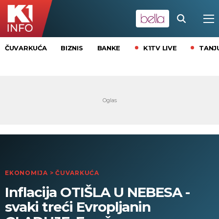
K1TV LIVE
TANJ
ČUVARKUĆA
BIZNIS
BANKE
EKONOMIJA
>
ČUVARKUĆA
Inflacija OTIŠLA U NEBESA -
svaki treći Evropljanin