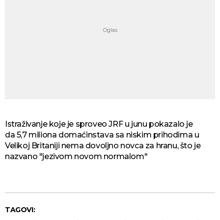
Istraživanje koje je sproveo JRF u junu pokazalo je
da 5,7 miliona domaćinstava sa niskim prihodima u
Velikoj Britaniji nema dovoljno novca za hranu, što je
nazvano "jezivom novom normalom"
TAGOVI: