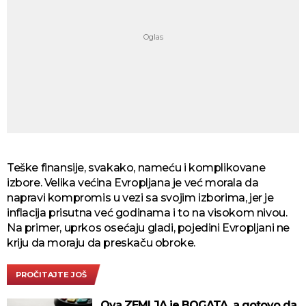
Teške finansije, svakako, nameću i komplikovane
izbore. Velika većina Evropljana je već morala da
napravi kompromis u vezi sa svojim izborima, jer je
inflacija prisutna već godinama i to na visokom nivou.
Na primer, uprkos osećaju gladi, pojedini Evropljani ne
kriju da moraju da preskaču obroke.
PROČITAJTE JOŠ
Ova ZEMLJA je BOGATA, a gotovo da