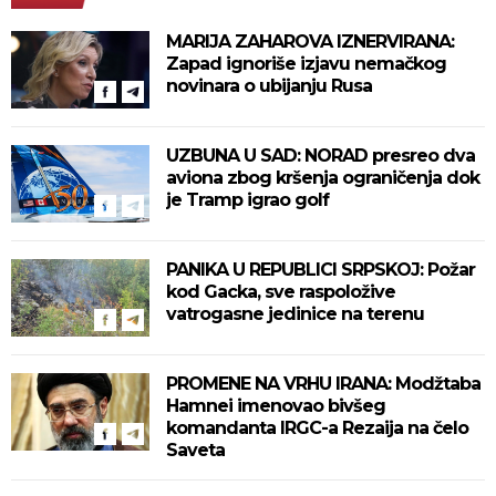
MARIJA ZAHAROVA IZNERVIRANA:
Zapad ignoriše izjavu nemačkog
novinara o ubijanju Rusa
UZBUNA U SAD: NORAD presreo dva
aviona zbog kršenja ograničenja dok
je Tramp igrao golf
PANIKA U REPUBLICI SRPSKOJ: Požar
kod Gacka, sve raspoložive
vatrogasne jedinice na terenu
PROMENE NA VRHU IRANA: Modžtaba
Hamnei imenovao bivšeg
komandanta IRGC-a Rezaija na čelo
Saveta