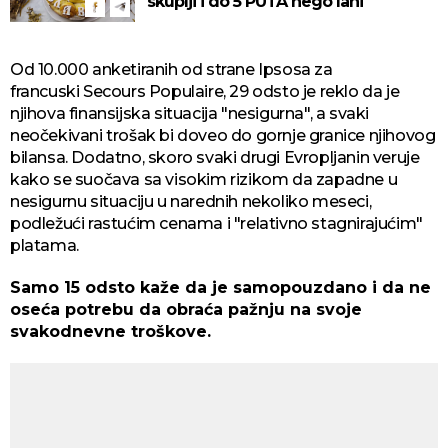
skuplji i do 5 PUTA nego lani
Od 10.000 anketiranih od strane Ipsosa za
francuski Secours Populaire, 29 odsto je reklo da je
njihova finansijska situacija "nesigurna", a svaki
neočekivani trošak bi doveo do gornje granice njihovog
bilansa. Dodatno, skoro svaki drugi Evropljanin veruje
kako se suočava sa visokim rizikom da zapadne u
nesigurnu situaciju u narednih nekoliko meseci,
podležući rastućim cenama i "relativno stagnirajućim"
platama.
Samo 15 odsto kaže da je samopouzdano i da ne
oseća potrebu da obraća pažnju na svoje
svakodnevne troškove.