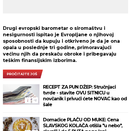
Drugi evropski barometar o siromaštvu i
nesigurnosti ispitao je Evropljane o njihovoj
sposobnosti da kupuju i otkriveno je da je ona
opala u poslednje tri godine, primoravajući
većinu njih da preskaču obroke i pribegavaju
teškim finansijskim izborima.
PROČITAJTE JOŠ
RECEPT ZA PUN DŽEP: Stručnjaci
tvrde - stavite OVU SITNICU u
novčanik i privući ćete NOVAC kao od
šale
Domaćice PLAČU OD MUKE: Cena
SLAVSKOG KOLAČA otišla "u nebo",