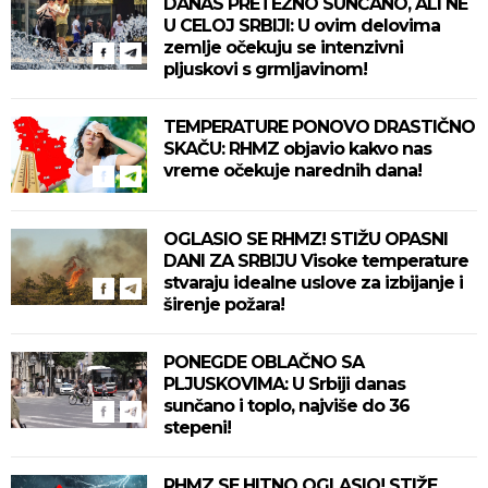
DANAS PRETEŽNO SUNČANO, ALI NE
U CELOJ SRBIJI: U ovim delovima
zemlje očekuju se intenzivni
pljuskovi s grmljavinom!
TEMPERATURE PONOVO DRASTIČNO
SKAČU: RHMZ objavio kakvo nas
vreme očekuje narednih dana!
OGLASIO SE RHMZ! STIŽU OPASNI
DANI ZA SRBIJU Visoke temperature
stvaraju idealne uslove za izbijanje i
širenje požara!
PONEGDE OBLAČNO SA
PLJUSKOVIMA: U Srbiji danas
sunčano i toplo, najviše do 36
stepeni!
RHMZ SE HITNO OGLASIO! STIŽE