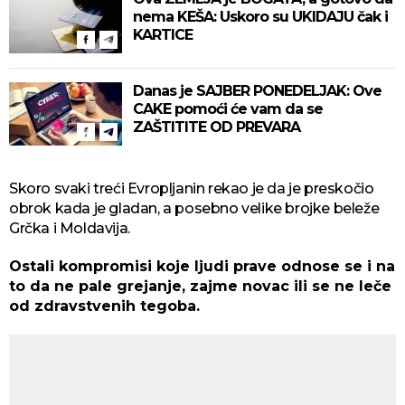
nema KEŠA: Uskoro su UKIDAJU čak i
KARTICE
Danas je SAJBER PONEDELJAK: Ove
CAKE pomoći će vam da se
ZAŠTITITE OD PREVARA
Skoro svaki treći Evropljanin rekao je da je preskočio
obrok kada je gladan, a posebno velike brojke beleže
Grčka i Moldavija.
Ostali kompromisi koje ljudi prave odnose se i na
to da ne pale grejanje, zajme novac ili se ne leče
od zdravstvenih tegoba.