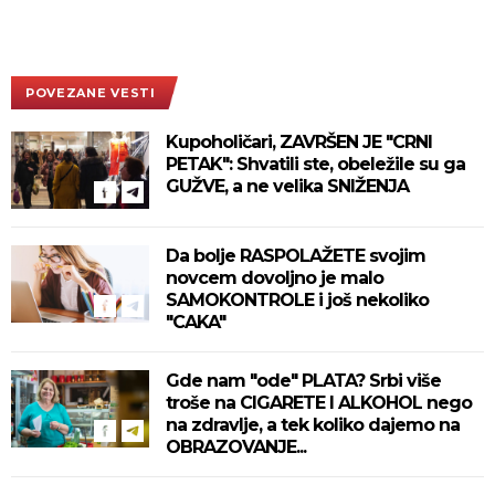
POVEZANE VESTI
Kupoholičari, ZAVRŠEN JE "CRNI
PETAK": Shvatili ste, obeležile su ga
GUŽVE, a ne velika SNIŽENJA
Da bolje RASPOLAŽETE svojim
novcem dovoljno je malo
SAMOKONTROLE i još nekoliko
"CAKA"
Gde nam "ode" PLATA? Srbi više
troše na CIGARETE I ALKOHOL nego
na zdravlje, a tek koliko dajemo na
OBRAZOVANJE...