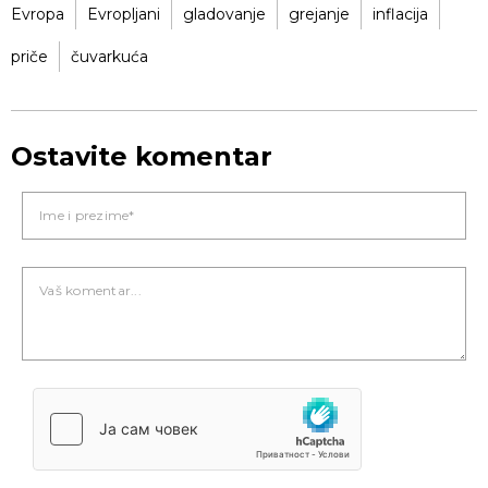
Evropa
Evropljani
gladovanje
grejanje
inflacija
priče
čuvarkuća
Ostavite komentar