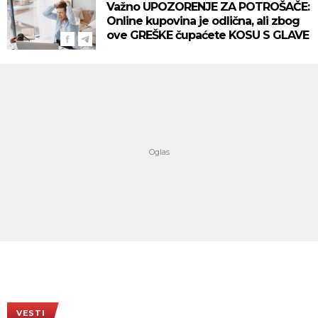
Važno UPOZORENJE ZA POTROŠAČE:
Online kupovina je odlična, ali zbog
ove GREŠKE čupaćete KOSU S GLAVE
VESTI