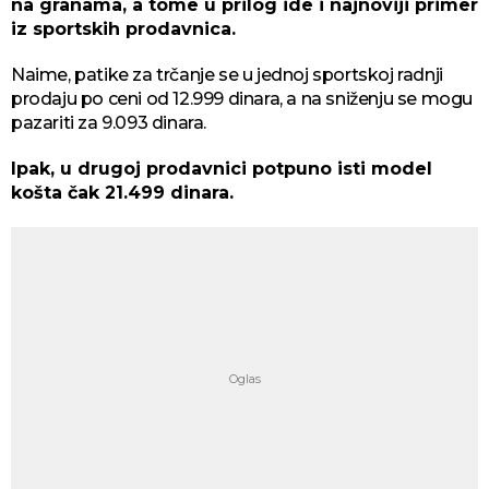
na granama, a tome u prilog ide i najnoviji primer
iz sportskih prodavnica.
Naime, patike za trčanje se u jednoj sportskoj radnji
prodaju po ceni od 12.999 dinara, a na sniženju se mogu
pazariti za 9.093 dinara.
Ipak, u drugoj prodavnici potpuno isti model
košta čak 21.499 dinara.