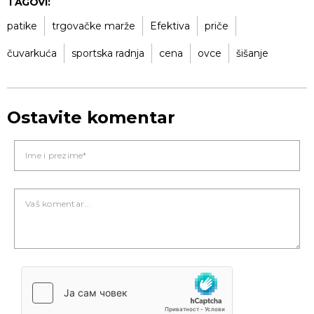
TAGOVI:
patike
trgovačke marže
Efektiva
priče
čuvarkuća
sportska radnja
cena
ovce
šišanje
Ostavite komentar