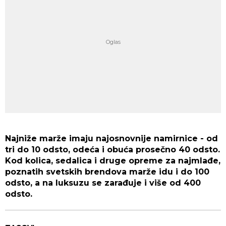
Najniže marže imaju najosnovnije namirnice - od
tri do 10 odsto, odeća i obuća prosečno 40 odsto.
Kod kolica, sedalica i druge opreme za najmlađe,
poznatih svetskih brendova marže idu i do 100
odsto, a na luksuzu se zarađuje i više od 400
odsto.