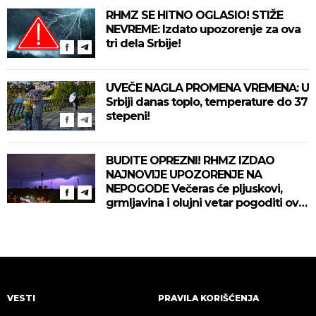
RHMZ SE HITNO OGLASIO! STIŽE
NEVREME: Izdato upozorenje za ova
tri dela Srbije!
UVEČE NAGLA PROMENA VREMENA: U
Srbiji danas toplo, temperature do 37
stepeni!
BUDITE OPREZNI! RHMZ IZDAO
NAJNOVIJE UPOZORENJE NA
NEPOGODE Večeras će pljuskovi,
grmljavina i olujni vetar pogoditi ove
delove zemlje!
VESTI
PRAVILA KORIŠĆENJA