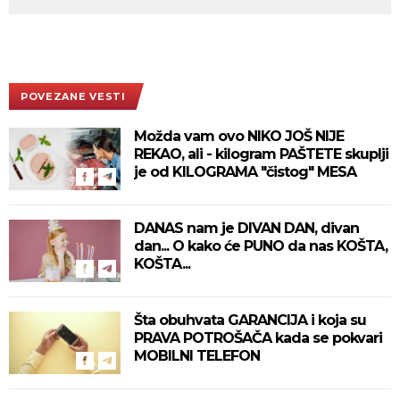
POVEZANE VESTI
Možda vam ovo NIKO JOŠ NIJE
REKAO, ali - kilogram PAŠTETE skuplji
je od KILOGRAMA "čistog" MESA
DANAS nam je DIVAN DAN, divan
dan... O kako će PUNO da nas KOŠTA,
KOŠTA...
Šta obuhvata GARANCIJA i koja su
PRAVA POTROŠAČA kada se pokvari
MOBILNI TELEFON