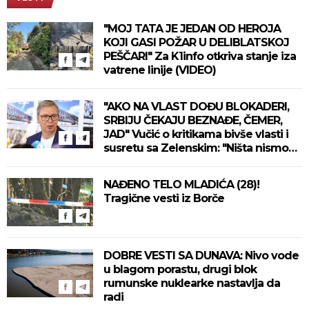
"MOJ TATA JE JEDAN OD HEROJA
KOJI GASI POŽAR U DELIBLATSKOJ
PEŠČARI" Za K1info otkriva stanje iza
vatrene linije (VIDEO)
"AKO NA VLAST DOĐU BLOKADERI,
SRBIJU ČEKAJU BEZNAĐE, ČEMER,
JAD" Vučić o kritikama bivše vlasti i
susretu sa Zelenskim: "Ništa nismo
izgubili, ne uvodimo sankcije Rusiji"
(VIDEO)
NAĐENO TELO MLADIĆA (28)!
Tragične vesti iz Borče
DOBRE VESTI SA DUNAVA: Nivo vode
u blagom porastu, drugi blok
rumunske nuklearke nastavlja da
radi