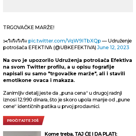
TRGOVAČKE MARŽE!
✂️🐑🐑🐑🐑
pic.twitter.com/VqW9ITbXQp
— Udruženje
potrošača EFEKTIVA (@UBKEFEKTIVA)
June 12, 2023
Na ovo je upozorilo Udruženja potrošača Efektiva
na svom Twitter profilu, a u opisu fografije
napisali su samo "trgovačke marže", ali i stavili
emotikone ovaca i makaza.
Zanimljiv detalj jeste da „puna cena“ u drugoj radnji
iznosi 12.990 dinara, što je skoro upola manje od „pune
cene“ identičnih patika u prvoj prodavnici.
PROČITAJTE JOŠ
Kome treba, TAJ ĆE I DA PLATI: