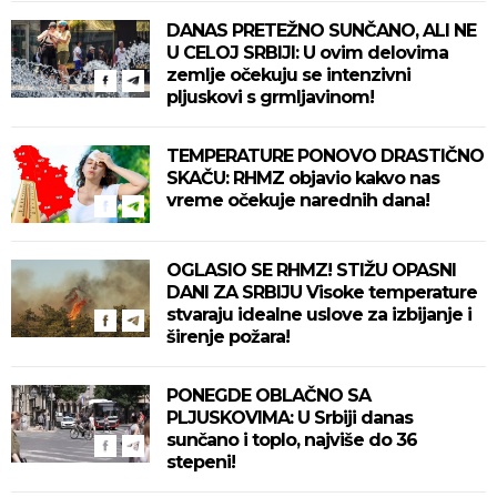
DANAS PRETEŽNO SUNČANO, ALI NE
U CELOJ SRBIJI: U ovim delovima
zemlje očekuju se intenzivni
pljuskovi s grmljavinom!
TEMPERATURE PONOVO DRASTIČNO
SKAČU: RHMZ objavio kakvo nas
vreme očekuje narednih dana!
OGLASIO SE RHMZ! STIŽU OPASNI
DANI ZA SRBIJU Visoke temperature
stvaraju idealne uslove za izbijanje i
širenje požara!
PONEGDE OBLAČNO SA
PLJUSKOVIMA: U Srbiji danas
sunčano i toplo, najviše do 36
stepeni!