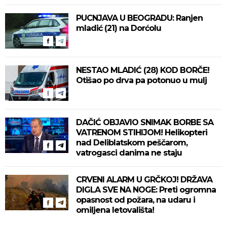
PUCNJAVA U BEOGRADU: Ranjen
mladić (21) na Dorćolu
NESTAO MLADIĆ (28) KOD BORČE!
Otišao po drva pa potonuo u mulj
DAČIĆ OBJAVIO SNIMAK BORBE SA
VATRENOM STIHIJOM! Helikopteri
nad Deliblatskom peščarom,
vatrogasci danima ne staju
CRVENI ALARM U GRČKOJ! DRŽAVA
DIGLA SVE NA NOGE: Preti ogromna
opasnost od požara, na udaru i
omiljena letovališta!