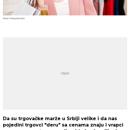
Foto: Freepik.com
Da su trgovačke marže u Srbiji velike i da nas
pojedini trgovci "deru" sa cenama znaju i vrapci