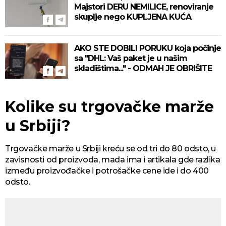
Majstori DERU NEMILICE, renoviranje
skuplje nego KUPLJENA KUĆA
AKO STE DOBILI PORUKU koja počinje
sa "DHL: Vaš paket je u našim
skladištima..." - ODMAH JE OBRIŠITE
Kolike su trgovačke marže
u Srbiji?
Trgovačke marže u Srbiji kreću se od tri do 80 odsto, u
zavisnosti od proizvoda, mada ima i artikala gde razlika
između proizvođačke i potrošačke cene ide i do 400
odsto.