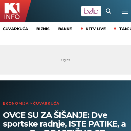
K1TV LIVE
TANJ
ČUVARKUĆA
BIZNIS
BANKE
EKONOMIJA
>
ČUVARKUĆA
OVCE SU ZA ŠIŠANJE: Dve
sportske radnje, ISTE PATIKE, a