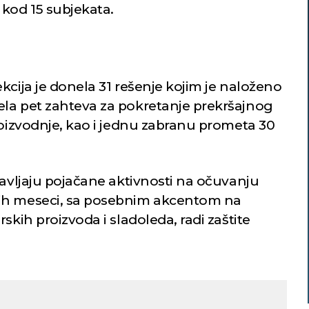
kod 15 subjekata.
kcija je donela 31 rešenje kojim je naloženo
la pet zahteva za pokretanje prekršajnog
roizvodnje, kao i jednu zabranu prometa 30
tavljaju pojačane aktivnosti na očuvanju
jih meseci, sa posebnim akcentom na
skih proizvoda i sladoleda, radi zaštite