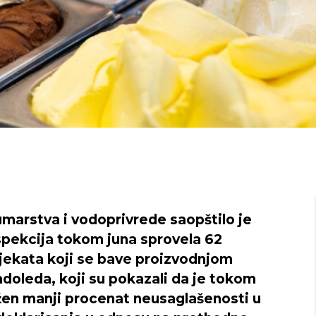
umarstva i vodoprivrede saopštilo je
spekcija tokom juna sprovela 62
jekata koji se bave proizvodnjom
adoleda, koji su pokazali da je tokom
žen manji procenat neusaglašenosti u