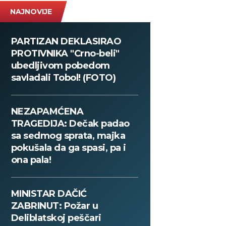
NAJNOVIJE
PARTIZAN DEKLASIRAO
PROTIVNIKA "Crno-beli"
ubedljivom pobedom
savladali Tobol! (FOTO)
NEZAPAMĆENA
TRAGEDIJA: Dečak padao
sa sedmog sprata, majka
pokušala da ga spasi, pa i
ona pala!
MINISTAR DAČIĆ
ZABRINUT: Požar u
Deliblatskoj peščari