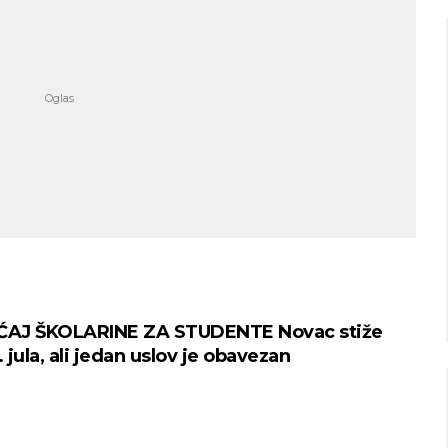
Niš
Beograd
imično oblačno
Mestimično oblačno
21
Min temp:
20
Min temp:
24
°C
22
°C
°C
°C
Max temp:
37
Max temp:
37
°C
°C
Vetar:
2
m/s
Vetar:
3
m/s
Vlažnost:
77
%
Vlažnost:
70
%
AJ ŠKOLARINE ZA STUDENTE Novac stiže
. jula, ali jedan uslov je obavezan