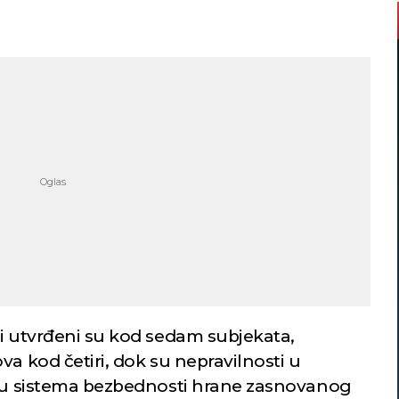
ti utvrđeni su kod sedam subjekata,
va kod četiri, dok su nepravilnosti u
nju sistema bezbednosti hrane zasnovanog