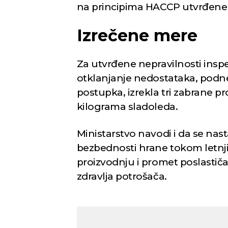
na principima HACCP utvrđene 
Izrečene mere
Za utvrđene nepravilnosti inspe
otklanjanje nedostataka, podne
postupka, izrekla tri zabrane p
kilograma sladoleda.
Ministarstvo navodi i da se nas
bezbednosti hrane tokom letn
proizvodnju i promet poslastičar
zdravlja potrošača.