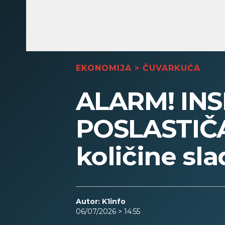
EKONOMIJA
>
ČUVARKUĆA
ALARM! INS
POSLASTIČ
količine sla
Autor: K1info
06/07/2026 > 14:55