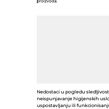
proizvoda.
Nedostaci u pogledu sledljivos
neispunjavanje higijenskih uslo
uspostavljanju ili funkcionisa