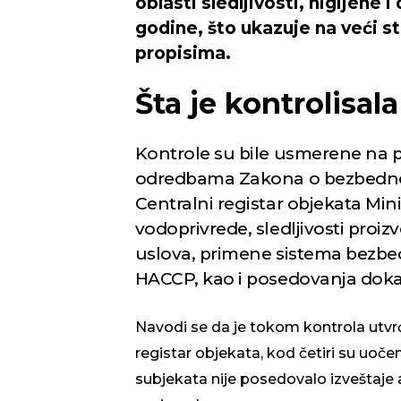
oblasti sledljivosti, higijene
godine, što ukazuje na veći 
propisima.
Šta je kontrolisal
Kontrole su bile usmerene na 
odredbama Zakona o bezbednos
Centralni registar objekata Mini
vodoprivrede, sledljivosti proizv
uslova, primene sistema bezbe
HACCP, kao i posedovanja doka
Navodi se da je tokom kontrola utvrđ
registar objekata, kod četiri su uoče
subjekata nije posedovalo izveštaje