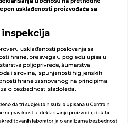
 i deklarisanja u odnosu na prethodne
stepen usklađenosti proizvođača sa
a inspekcija
proveru usklađenosti poslovanja sa
ti hrane, pre svega u pogledu upisa u
starstva poljoprivrede, šumarstva i
oda i sirovina, ispunjenosti higijenskih
dnosti hrane zasnovanog na principima
za o bezbednosti sladoleda.
eno da tri subjekta nisu bila upisana u Centralni
ne nepravilnosti u deklarisanju proizvoda, dok 14
 akreditovanih laboratorija o analizama bezbednosti