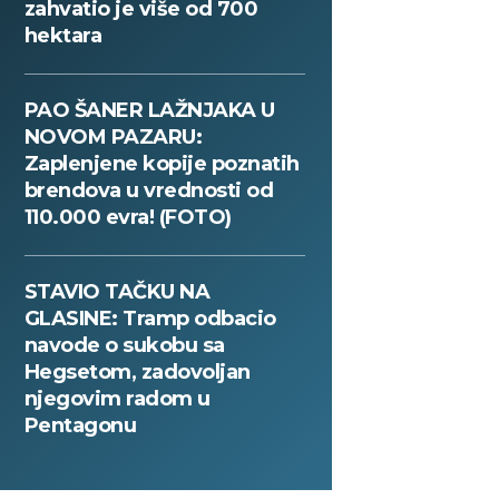
zahvatio je više od 700
hektara
PAO ŠANER LAŽNJAKA U
NOVOM PAZARU:
Zaplenjene kopije poznatih
brendova u vrednosti od
110.000 evra! (FOTO)
STAVIO TAČKU NA
GLASINE: Tramp odbacio
navode o sukobu sa
Hegsetom, zadovoljan
njegovim radom u
Pentagonu