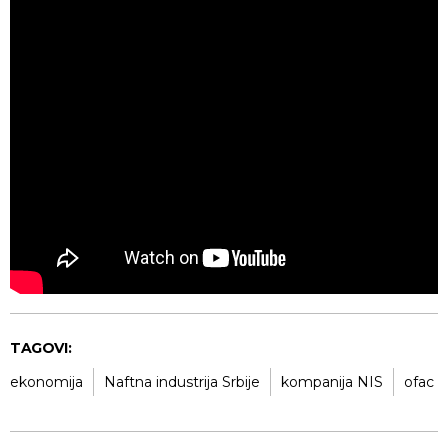
TAGOVI:
ekonomija
Naftna industrija Srbije
kompanija NIS
ofac