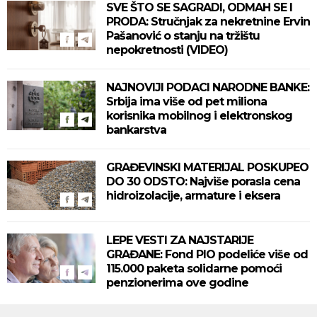
SVE ŠTO SE SAGRADI, ODMAH SE I
PRODA: Stručnjak za nekretnine Ervin
Pašanović o stanju na tržištu
nepokretnosti (VIDEO)
NAJNOVIJI PODACI NARODNE BANKE:
Srbija ima više od pet miliona
korisnika mobilnog i elektronskog
bankarstva
GRAĐEVINSKI MATERIJAL POSKUPEO
DO 30 ODSTO: Najviše porasla cena
hidroizolacije, armature i eksera
LEPE VESTI ZA NAJSTARIJE
GRAĐANE: Fond PIO podeliće više od
115.000 paketa solidarne pomoći
penzionerima ove godine