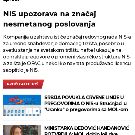
NIS upozorava na značaj
nesmetanog poslovanja
Kompanija u zahtevu ističe značaj redovnog rada NIS-a
za uredno snabdevanje domaćeg tržišta, posebno u
svetlu stanja na svetskom tržištu nafte i ukazuje na
odmakle pregovore o promeni vlasničke strukture NIS-
a za šta je OFAC u nekoliko navrata produžavao licencu,
saopštio je NIS.
PROČITAJTE JOŠ
SRBIJA POVUKLA CRVENE LINIJE U
PREGOVORIMA O NIS-u Stručnjaci u
"Uranku" o pregovorima sa MOL-om
MINISTARKA ĐEDOVIĆ HANDANOVIĆ
POTVRDILA: MOL dobio još dve