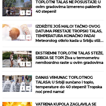
TOPLOTNI TALAS NE POSUSTAJE: U
ovim gradovima izmereno paklenih
40 stepeni!
IZDRŽITE JOŠ MALO! TAČNO OVOG
DATUMA PRESTAJE TROPSKI TALAS,
TEMPERATURA KONAČNO PADA!
Meteorolog otkrio kada u Srbiju stiže
zahlađenje!
EKSTREMNI TOPLOTNI TALAS STEŽE,
SRBIJA SE TOPI Živa u termometru
nemilosrdno raste u ovim gradovima
DANAS VRHUNAC TOPLOTNOG
TALASA: U Srbiji sunčano i toplo,
temperature do 40 stepeni! Tropska
noć pred nama!
VATRENA KUPOLA ZAGLAVILA SE