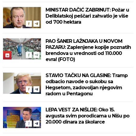
MINISTAR DAČIĆ ZABRINUT: Požar u
Deliblatskoj peščari zahvatio je više
od 700 hektara
PAO ŠANER LAŽNJAKA U NOVOM
PAZARU: Zaplenjene kopije poznatih
brendova u vrednosti od 110.000
evra! (FOTO)
STAVIO TAČKU NA GLASINE: Tramp
odbacio navode o sukobu sa
Hegsetom, zadovoljan njegovim
radom u Pentagonu
LEPA VEST ZA NIŠLIJE: Oko 15.
avgusta svim porodicama u Nišu po
20.000 dinara za školarce