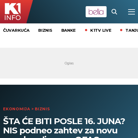
K1TV LIVE
TANJ
ČUVARKUĆA
BIZNIS
BANKE
EKONOMIJA
>
BIZNIS
ŠTA ĆE BITI POSLE 16. JUNA?
NIS podneo zahtev za novu