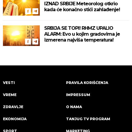
IZNAD SRBIJE Meteorolog otkrio
kada će konačno stići zahlađenje!
SRBIJA SE TOPI! RHMZ UPALIO
ALARM: Evo u kojim gradovima je
izmerena najviša temperatura!
VESTI
PRAVILA KORIŠĆENJA
VREME
IMPRESSUM
ZDRAVLJE
O NAMA
EKONOMIJA
TANJUG TV PROGRAM
SPORT
MARKETING