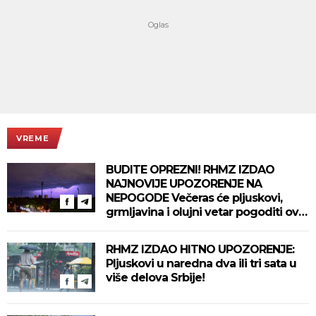
VREME
BUDITE OPREZNI! RHMZ IZDAO
NAJNOVIJE UPOZORENJE NA
NEPOGODE Večeras će pljuskovi,
grmljavina i olujni vetar pogoditi ove
delove zemlje!
RHMZ IZDAO HITNO UPOZORENJE:
Pljuskovi u naredna dva ili tri sata u
više delova Srbije!