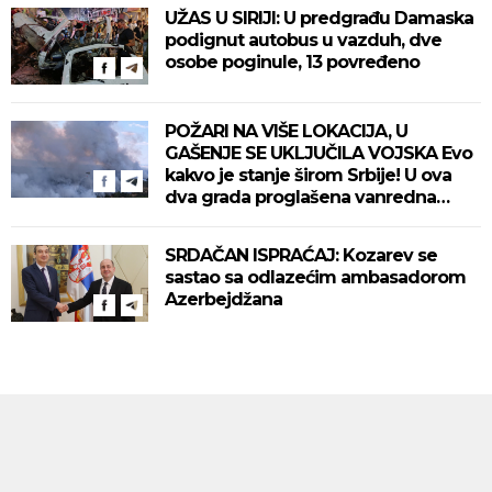
UŽAS U SIRIJI: U predgrađu Damaska
podignut autobus u vazduh, dve
osobe poginule, 13 povređeno
POŽARI NA VIŠE LOKACIJA, U
GAŠENJE SE UKLJUČILA VOJSKA Evo
kakvo je stanje širom Srbije! U ova
dva grada proglašena vanredna
situacija! (VIDEO)
SRDAČAN ISPRAĆAJ: Kozarev se
sastao sa odlazećim ambasadorom
Azerbejdžana