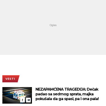
VESTI
NEZAPAMĆENA TRAGEDIJA: Dečak
padao sa sedmog sprata, majka
pokušala da ga spasi, pa i ona pala!