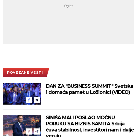
POVEZANE VESTI
DAN ZA "BUSINESS SUMMIT" Svetska
i domaća pamet u Ložionici (VIDEO)
SINIŠA MALI POSLAO MOĆNU
PORUKU SA BIZNIS SAMITA Srbija
čuva stabilnost, investitori nam i dalje
veruju