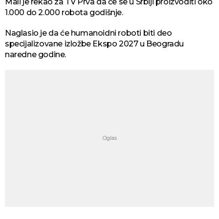
Mali je rekao za TV Prva da će se u Srbiji proizvoditi oko
1.000 do 2.000 robota godišnje.
Naglasio je da će humanoidni roboti biti deo
specijalizovane izložbe Ekspo 2027 u Beogradu
naredne godine.