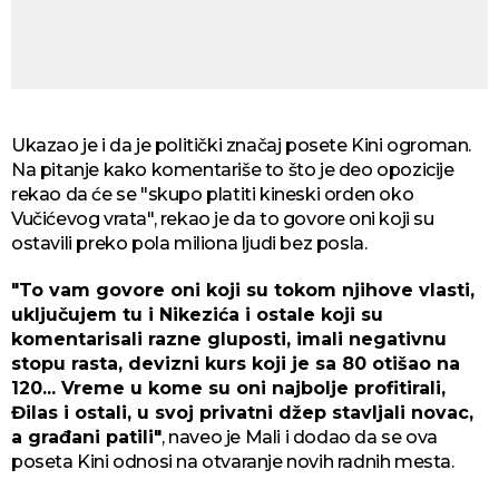
Ukazao je i da je politički značaj posete Kini ogroman.
Na pitanje kako komentariše to što je deo opozicije
rekao da će se "skupo platiti kineski orden oko
Vučićevog vrata", rekao je da to govore oni koji su
ostavili preko pola miliona ljudi bez posla.
"To vam govore oni koji su tokom njihove vlasti,
uključujem tu i Nikezića i ostale koji su
komentarisali razne gluposti, imali negativnu
stopu rasta, devizni kurs koji je sa 80 otišao na
120... Vreme u kome su oni najbolje profitirali,
Đilas i ostali, u svoj privatni džep stavljali novac,
a građani patili"
, naveo je Mali i dodao da se ova
poseta Kini odnosi na otvaranje novih radnih mesta.