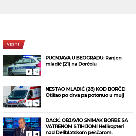
VESTI
PUCNJAVA U BEOGRADU: Ranjen
mladić (21) na Dorćolu
NESTAO MLADIĆ (28) KOD BORČE!
Otišao po drva pa potonuo u mulj
DAČIĆ OBJAVIO SNIMAK BORBE SA
VATRENOM STIHIJOM! Helikopteri
nad Deliblatskom peščarom,