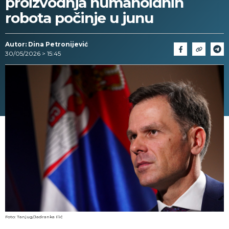
proizvodnja humanoidnih
robota počinje u junu
Autor: Dina Petronijević
30/05/2026 > 15:45
Foto: Tanjug/Jadranka Ilić