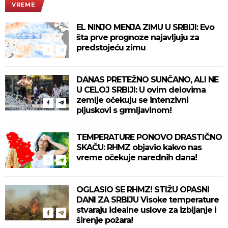
VREME
EL NINJO MENJA ZIMU U SRBIJI: Evo
šta prve prognoze najavljuju za
predstojeću zimu
DANAS PRETEŽNO SUNČANO, ALI NE
U CELOJ SRBIJI: U ovim delovima
zemlje očekuju se intenzivni
pljuskovi s grmljavinom!
TEMPERATURE PONOVO DRASTIČNO
SKAČU: RHMZ objavio kakvo nas
vreme očekuje narednih dana!
OGLASIO SE RHMZ! STIŽU OPASNI
DANI ZA SRBIJU Visoke temperature
stvaraju idealne uslove za izbijanje i
širenje požara!