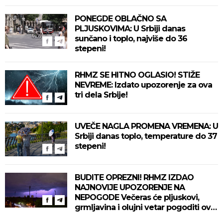
PONEGDE OBLAČNO SA
PLJUSKOVIMA: U Srbiji danas
sunčano i toplo, najviše do 36
stepeni!
RHMZ SE HITNO OGLASIO! STIŽE
NEVREME: Izdato upozorenje za ova
tri dela Srbije!
UVEČE NAGLA PROMENA VREMENA: U
Srbiji danas toplo, temperature do 37
stepeni!
BUDITE OPREZNI! RHMZ IZDAO
NAJNOVIJE UPOZORENJE NA
NEPOGODE Večeras će pljuskovi,
grmljavina i olujni vetar pogoditi ove
delove zemlje!