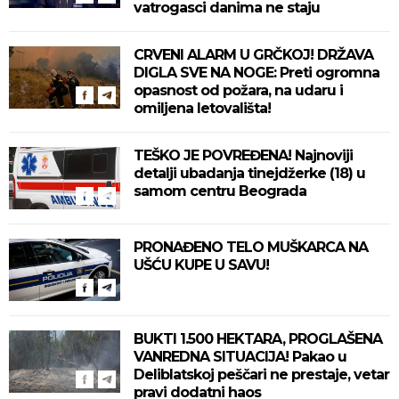
vatrogasci danima ne staju
CRVENI ALARM U GRČKOJ! DRŽAVA
DIGLA SVE NA NOGE: Preti ogromna
opasnost od požara, na udaru i
omiljena letovališta!
TEŠKO JE POVREĐENA! Najnoviji
detalji ubadanja tinejdžerke (18) u
samom centru Beograda
PRONAĐENO TELO MUŠKARCA NA
UŠĆU KUPE U SAVU!
BUKTI 1.500 HEKTARA, PROGLAŠENA
VANREDNA SITUACIJA! Pakao u
Deliblatskoj peščari ne prestaje, vetar
pravi dodatni haos