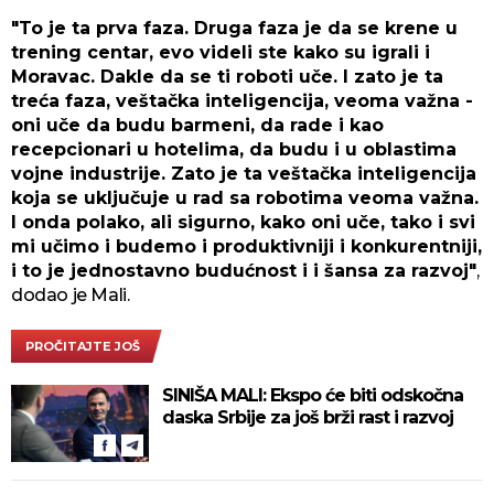
"To je ta prva faza. Druga faza je da se krene u
trening centar, evo videli ste kako su igrali i
Moravac. Dakle da se ti roboti uče. I zato je ta
treća faza, veštačka inteligencija, veoma važna -
oni uče da budu barmeni, da rade i kao
recepcionari u hotelima, da budu i u oblastima
vojne industrije. Zato je ta veštačka inteligencija
koja se uključuje u rad sa robotima veoma važna.
I onda polako, ali sigurno, kako oni uče, tako i svi
mi učimo i budemo i produktivniji i konkurentniji,
i to je jednostavno budućnost i i šansa za razvoj"
,
dodao je Mali.
PROČITAJTE JOŠ
SINIŠA MALI: Ekspo će biti odskočna
daska Srbije za još brži rast i razvoj