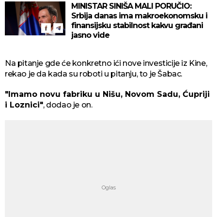
MINISTAR SINIŠA MALI PORUČIO:
Srbija danas ima makroekonomsku i
finansijsku stabilnost kakvu građani
jasno vide
Na pitanje gde će konkretno ići nove investicije iz Kine,
rekao je da kada su roboti u pitanju, to je Šabac.
"Imamo novu fabriku u Nišu, Novom Sadu, Ćupriji
i Loznici"
, dodao je on.