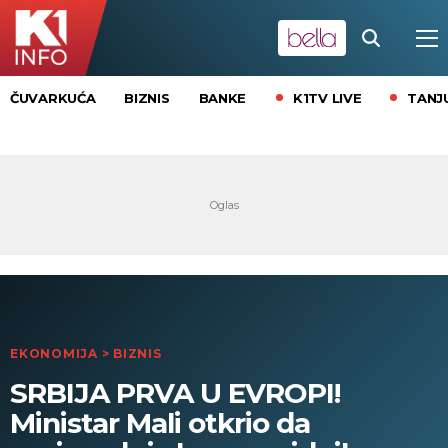
K1TV LIVE
TANJ
ČUVARKUĆA
BIZNIS
BANKE
EKONOMIJA
>
BIZNIS
SRBIJA PRVA U EVROPI!
Ministar Mali otkrio da