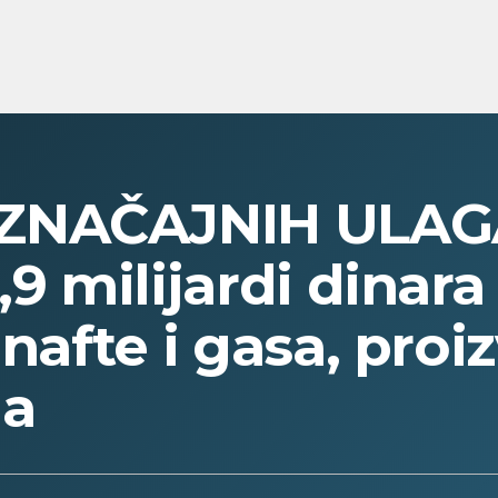
ZNAČAJNIH ULAGA
,9 milijardi dinara
 nafte i gasa, proi
na