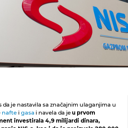
s da je nastavila sa značajnim ulaganjima u
e
nafte
i
gasa
i navela da je
u prvom
ent investirala 4,9 milijardi dinara,