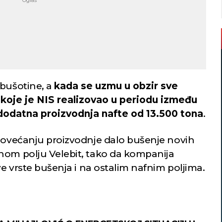
 bušotine, a
kada se uzmu u obzir sve
koje je NIS realizovao u periodu između
 dodatna proizvodnja nafte od 13.500 tona
.
 povećanju proizvodnje dalo bušenje novih
nom polju Velebit, tako da kompanija
ve vrste bušenja i na ostalim nafnim poljima.