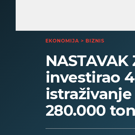
EKONOMIJA
>
BIZNIS
NASTAVAK 
investirao 4
istraživanje
280.000 to