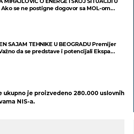
 MIHAJLOVIĆ O ENERGETSKOJ SITUACIJI U
 Ako se ne postigne dogovor sa MOL-om
može da ponudi da preuzme ruski udeo u NIS-u
N SAJAM TEHNIKE U BEOGRADU Premijer
Važno da se predstave i potencijali Ekspa
FOTO/VIDEO)
e ukupno je proizvedeno 280.000 uslovnih
ivama NIS-a.