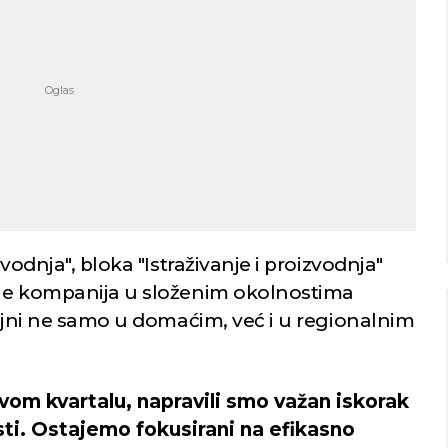
Niš
Beograd
imično oblačno
Vedro nebo
32
Min temp:
22
Min temp:
23
°C
°C
°C
34
°C
Max temp:
36
Max temp:
37
°C
°C
Vetar:
2
m/s
Vetar:
2
m/s
Vlažnost:
26
%
Vlažnost:
46
vodnja", bloka "Istraživanje i proizvodnja"
 je kompanija u složenim okolnostima
čajni ne samo u domaćim, već i u regionalnim
vom kvartalu, napravili smo važan iskorak
sti. Ostajemo fokusirani na efikasno