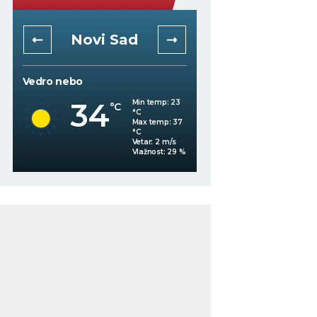
Novi Sad
Niš
Vedro nebo
Mestimično oblačno
34
Min temp:
23
°C
°C
34
°C
Max temp:
37
°C
Vetar:
2
m/s
%
Vlažnost:
29
%