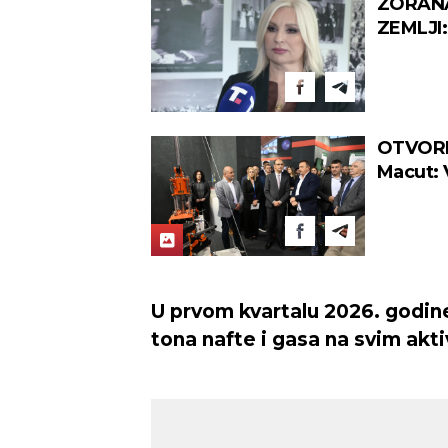
ZORANA
ZEMLJI:
Srbija 
(VIDEO)
OTVORE
Macut: 
2027 (
U prvom kvartalu 2026. godin
tona nafte i gasa na svim akt