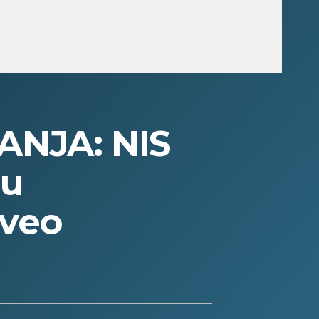
NJA: NIS
 u
zveo