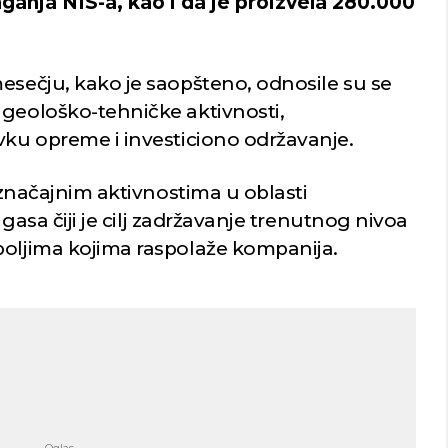
anja NIS-a, kao i da je proizvela 280.000
esečju, kako je saopšteno, odnosile su se
 geološko-tehničke aktivnosti,
vku opreme i investiciono održavanje.
a značajnim aktivnostima u oblasti
i gasa čiji je cilj zadržavanje trenutnog nivoa
poljima kojima raspolaže kompanija.