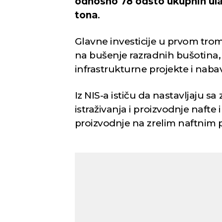
odnosno 78 odsto ukupnih ulag
tona
.
Glavne investicije u prvom trom
na bušenje razradnih bušotina,
infrastrukturne projekte i naba
Iz NIS-a ističu da nastavljaju s
istraživanja i proizvodnje nafte 
proizvodnje na zrelim naftnim 