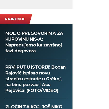
NAJNOVIJE
MOL O PREGOVORIMA ZA
KUPOVINU NIS-A:
Napredujemo ka završnoj
fazi dogovora
PRVI PUT U ISTORIJI! Boban
Rajović ispisao novu
stranicu estrade u Grčkoj,
na binu pozvao i Acu
Pejovića! (FOTO/VIDEO)
ZLOČIN ZA KOJI JOŠ NIKO