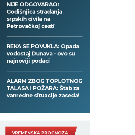
NIJE ODGOVARAO:
Godišnjica stradanja
srpskih civila na
Petrovačkoj cesti
REKA SE POVUKLA: Opada
vodostaj Dunava - ovo su
najnoviji podaci
ALARM ZBOG TOPLOTNOG
TALASA I POŽARA: Štab za
vanredne situacije zaseda!
VREMENSKA PROGNOZA