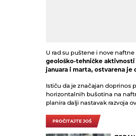
U rad su puštene i nove naftne
geološko-tehničke aktivnosti 
januara i marta, ostvarena je
Ističu da je značajan doprinos
horizontalnih bušotina na naft
planira dalji nastavak razvoja o
PROČITAJTE JOŠ