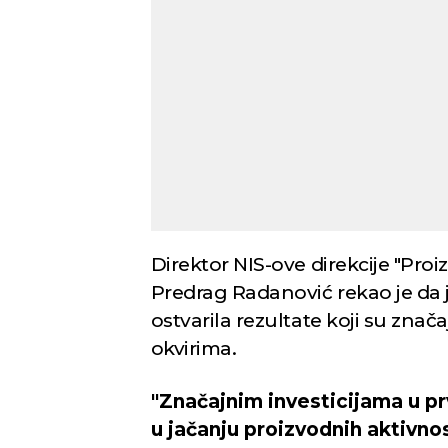
Novi Sad
Vedro nebo
Mest
34
Min temp:
23
°C
°C
Max temp:
37
°C
Vetar:
2
m/s
Vlažnost:
29
%
Direktor NIS-ove direkcije "Proiz
Predrag Radanović rekao je da
ostvarila rezultate koji su zna
okvirima.
"Značajnim investicijama u pr
u jačanju proizvodnih aktivno