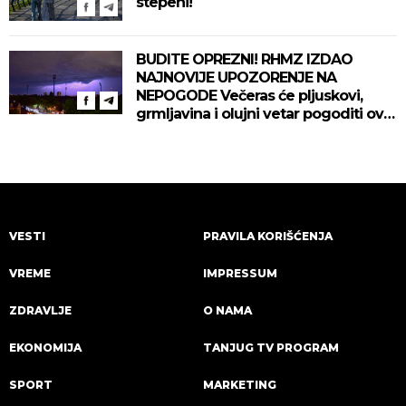
stepeni!
BUDITE OPREZNI! RHMZ IZDAO
NAJNOVIJE UPOZORENJE NA
NEPOGODE Večeras će pljuskovi,
grmljavina i olujni vetar pogoditi ove
delove zemlje!
VESTI
PRAVILA KORIŠĆENJA
VREME
IMPRESSUM
ZDRAVLJE
O NAMA
EKONOMIJA
TANJUG TV PROGRAM
SPORT
MARKETING