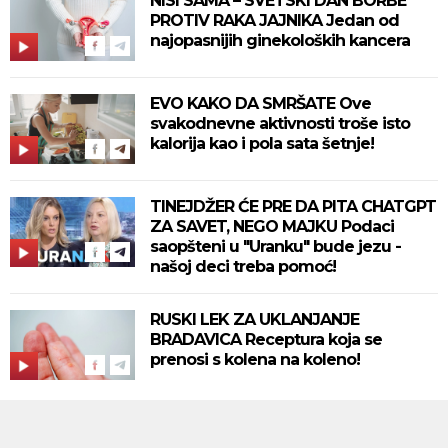
NISI SAMA – SVETSKI DAN BORBE
PROTIV RAKA JAJNIKA Jedan od
najopasnijih ginekoloških kancera
EVO KAKO DA SMRŠATE Ove
svakodnevne aktivnosti troše isto
kalorija kao i pola sata šetnje!
TINEJDŽER ĆE PRE DA PITA CHATGPT
ZA SAVET, NEGO MAJKU Podaci
saopšteni u "Uranku" bude jezu -
našoj deci treba pomoć!
RUSKI LEK ZA UKLANJANJE
BRADAVICA Receptura koja se
prenosi s kolena na koleno!