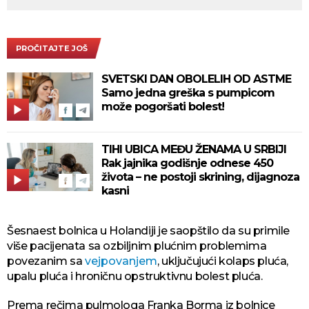
PROČITAJTE JOŠ
SVETSKI DAN OBOLELIH OD ASTME
Samo jedna greška s pumpicom
može pogoršati bolest!
TIHI UBICA MEĐU ŽENAMA U SRBIJI
Rak jajnika godišnje odnese 450
života – ne postoji skrining, dijagnoza
kasni
Šesnaest bolnica u Holandiji je saopštilo da su primile
više pacijenata sa ozbiljnim plućnim problemima
povezanim sa
vejpovanjem
, uključujući kolaps pluća,
upalu pluća i hroničnu opstruktivnu bolest pluća.
Prema rečima pulmologa Franka Borma iz bolnice