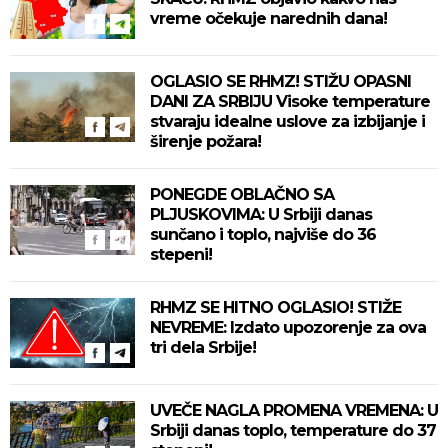
vreme očekuje narednih dana!
OGLASIO SE RHMZ! STIŽU OPASNI
DANI ZA SRBIJU Visoke temperature
stvaraju idealne uslove za izbijanje i
širenje požara!
PONEGDE OBLAČNO SA
PLJUSKOVIMA: U Srbiji danas
sunčano i toplo, najviše do 36
stepeni!
RHMZ SE HITNO OGLASIO! STIŽE
NEVREME: Izdato upozorenje za ova
tri dela Srbije!
UVEČE NAGLA PROMENA VREMENA: U
Srbiji danas toplo, temperature do 37