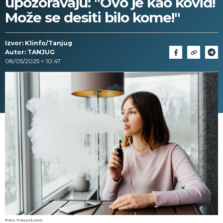
upozoravaju: "Ovo je kao kovid!
Može se desiti bilo kome!"
Izvor: K1info/Tanjug
Autor: TANJUG
08/05/2025 > 10:47
Foto: Freepik.com