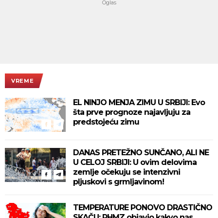
VREME
EL NINJO MENJA ZIMU U SRBIJI: Evo
šta prve prognoze najavljuju za
predstojeću zimu
DANAS PRETEŽNO SUNČANO, ALI NE
U CELOJ SRBIJI: U ovim delovima
zemlje očekuju se intenzivni
pljuskovi s grmljavinom!
TEMPERATURE PONOVO DRASTIČNO
SKAČU: RHMZ objavio kakvo nas