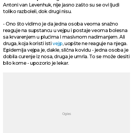
Antoni van Levenhuk, nije jasno zašto su se ovi ljudi
toliko razboleli, dok drugi nisu.
- Ono što vidimo je da jedna osoba veoma snažno
reaguje na supstancu u vejpu i postaje veoma bolesna
sa krvarenjem u plućima i masivnom nadimanjem. Ali
druga, koja koristi isti
vejp
, uopšte ne reaguje na njega.
Epidemija vejpa je, dakle, slična kovidu - jedna osoba je
dobila curenje iz nosa, druga je umrla. To se može desiti
bilo kome - upozorio je lekar.