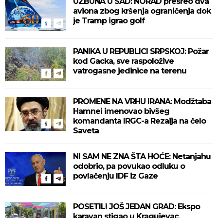
UZBUNA U SAD: NORAD presreo dva
aviona zbog kršenja ograničenja dok
je Tramp igrao golf
PANIKA U REPUBLICI SRPSKOJ: Požar
kod Gacka, sve raspoložive
vatrogasne jedinice na terenu
PROMENE NA VRHU IRANA: Modžtaba
Hamnei imenovao bivšeg
komandanta IRGC-a Rezaija na čelo
Saveta
NI SAM NE ZNA ŠTA HOĆE: Netanjahu
odobrio, pa povukao odluku o
povlačenju IDF iz Gaze
POSETILI JOŠ JEDAN GRAD: Ekspo
karavan stigao u Kragujevac