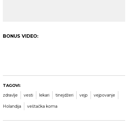
BONUS VIDEO:
TAGOVI:
zdravlje
vesti
lekari
tinejdžeri
vejp
vejpovanje
Holandija
veštačka koma