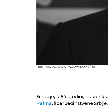
Foto: TANJUG/ SAVA RADOVANOVIĆ/ bg
Sinoć je, u 64. godini, nakon k
Palma
, lider Jedinstvene Srbij