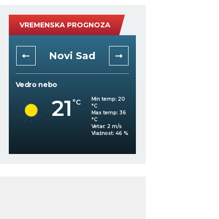
VREMENSKA PROGNOZA
Novi Sad
Niš
Vedro nebo
Vedro nebo
21
20
Min temp:
20
°C
°C
°C
Max temp:
36
°C
Vetar:
2
m/s
Vlažnost:
46
%