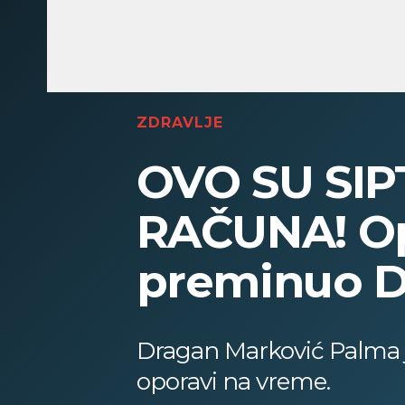
ZDRAVLJE
OVO SU SIP
RAČUNA! Op
preminuo D
Dragan Marković Palma je
oporavi na vreme.