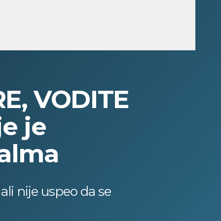
RE, VODITE
e je
Palma
li nije uspeo da se