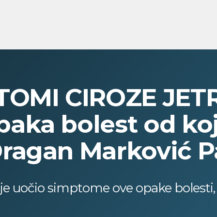
TOMI CIROZE JET
aka bolest od koj
ragan Marković 
 uočio simptome ove opake bolesti, a