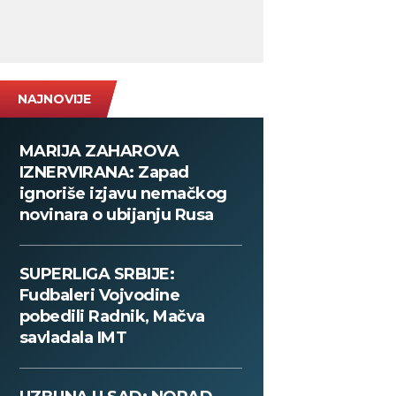
NAJNOVIJE
MARIJA ZAHAROVA
IZNERVIRANA: Zapad
ignoriše izjavu nemačkog
novinara o ubijanju Rusa
SUPERLIGA SRBIJE:
Fudbaleri Vojvodine
pobedili Radnik, Mačva
savladala IMT