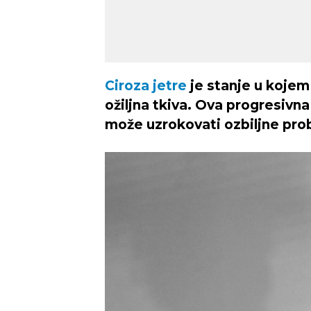
Ciroza jetre
je stanje u kojem
ožiljna tkiva. Ova progresivna
može uzrokovati ozbiljne prob