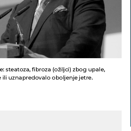
ze: steatoza, fibroza (ožiljci) zbog upale,
e ili uznapredovalo oboljenje jetre.