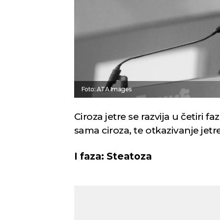
Foto: ATA Images
Ciroza jetre se razvija u četiri fa
sama ciroza, te otkazivanje jetr
I faza: Steatoza