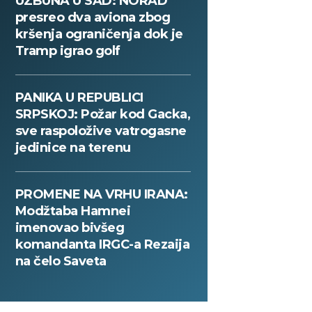
UZBUNA U SAD: NORAD
presreo dva aviona zbog
kršenja ograničenja dok je
Tramp igrao golf
PANIKA U REPUBLICI
SRPSKOJ: Požar kod Gacka,
sve raspoložive vatrogasne
jedinice na terenu
PROMENE NA VRHU IRANA:
Modžtaba Hamnei
imenovao bivšeg
komandanta IRGC-a Rezaija
na čelo Saveta