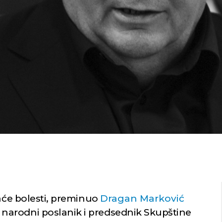
raće bolesti, preminuo
Dragan Marković
e, narodni poslanik i predsednik Skupštine