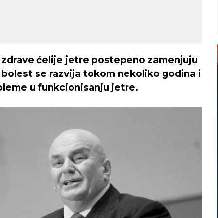
 zdrave ćelije jetre postepeno zamenjuju
 bolest se razvija tokom nekoliko godina i
leme u funkcionisanju jetre.