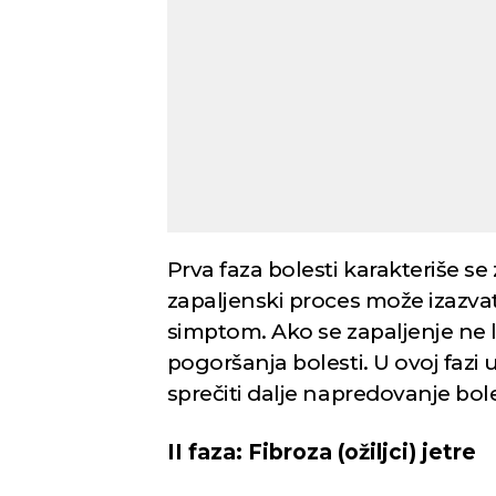
Novi Sad
Vedro nebo
Vedr
21
Min temp:
20
°C
°C
Max temp:
36
Prva faza bolesti karakteriše se
°C
Vetar:
2
m/s
zapaljenski proces može izazvat
Vlažnost:
46
%
simptom. Ako se zapaljenje ne l
pogoršanja bolesti. U ovoj fazi 
sprečiti dalje napredovanje bole
II faza: Fibroza (ožiljci) jetre