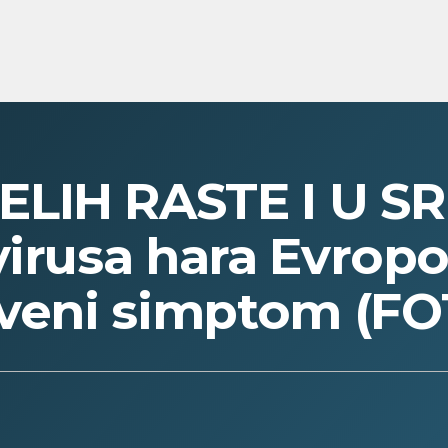
LIH RASTE I U SRB
virusa hara Evropo
tveni simptom (F