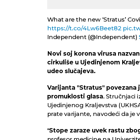
What are the new ‘Stratus’ Cov
https://t.co/4Lw6Beet82
pic.t
Independent (@Independent)
Novi soj korona virusa nazvan 
cirkuliše u Ujedinjenom Kralje
udeo slučajeva.
Varijanta "Stratus" povezana
promuklosti glasa
. Stručnjaci
Ujedinjenog Kraljevstva (UKHSA
prate varijante, navodeći da je
"
Stope zaraze uvek rastu zbog
profesor medicine na Univerzite