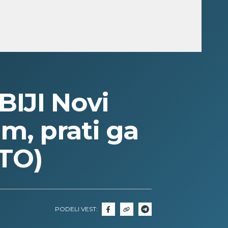
IJI Novi
m, prati ga
OTO)
PODELI VEST: