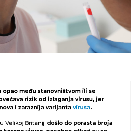
a opao među stanovništvom ili se
ećava rizik od izlaganja virusu, jer
e nova i zaraznija varijanta
virusa
.
 Velikoj Britaniji
došlo do porasta broja