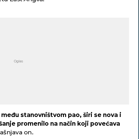
us među stanovništvom pao, širi se nova i
našanje promenilo na način koji povećava
bjašnjava on.