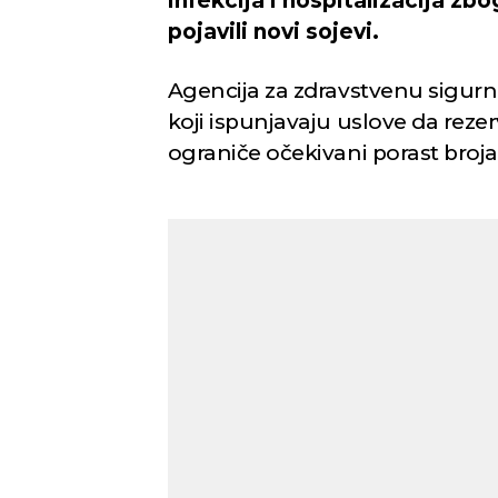
infekcija i hospitalizacija zb
pojavili novi sojevi.
Agencija za zdravstvenu sigurn
koji ispunjavaju uslove da reze
ograniče očekivani porast broja