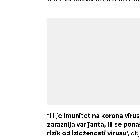
"
Ili je imunitet na korona vir
zaraznija varijanta, ili se po
rizik od izloženosti virusu
", o