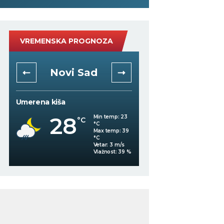
VREMENSKA PROGNOZA
Niš
Beogra
Mestimično oblačno
Mestimično oblačno
26
25
Min temp:
21
°C
°C
°C
Max temp:
37
°C
Vetar:
2
m/s
%
Vlažnost:
41
%