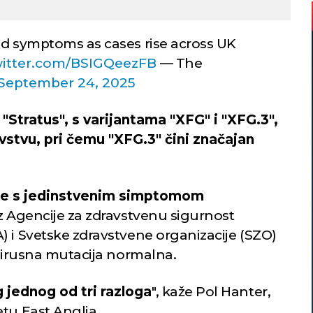
id symptoms as cases rise across UK
witter.com/BSIGQeezFB
— The
September 24, 2025
"Stratus", s varijantama "XFG" i "XFG.3",
vstvu, pri čemu "XFG.3" čini značajan
 je s jedinstvenim simptomom
 iz Agencije za zdravstvenu sigurnost
) i Svetske zdravstvene organizacije (SZO)
 virusna mutacija normalna.
 jednog od tri razloga
", kaže Pol Hanter,
tu East Anglia.