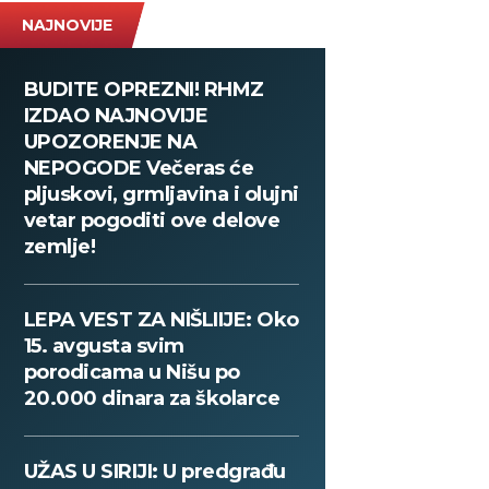
NAJNOVIJE
BUDITE OPREZNI! RHMZ
IZDAO NAJNOVIJE
UPOZORENJE NA
NEPOGODE Večeras će
pljuskovi, grmljavina i olujni
vetar pogoditi ove delove
zemlje!
LEPA VEST ZA NIŠLIIJE: Oko
15. avgusta svim
porodicama u Nišu po
20.000 dinara za školarce
UŽAS U SIRIJI: U predgrađu