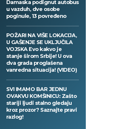
Damaska podignut autobus
u vazduh, dve osobe
poginule, 13 povređeno
POŽARI NA VIŠE LOKACIJA,
U GAŠENJE SE UKLJUČILA
VOJSKA Evo kakvo je
stanje širom Srbije! U ova
dva grada proglašena
vanredna situacija! (VIDEO)
SVI IMAMO BAR JEDNU
OVAKVU KOMŠINICU: Zašto
stariji ljudi stalno gledaju
kroz prozor? Saznajte pravi
razlog!