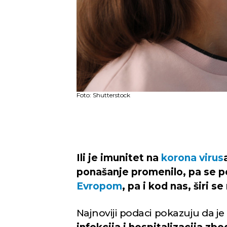
Foto: Shutterstock
Ili je imunitet na
korona virus
ponašanje promenilo, pa se pov
Evropom
, pa i kod nas, širi s
Najnoviji podaci pokazuju da je u