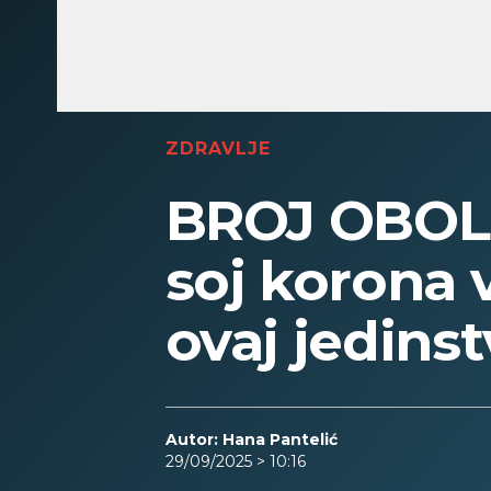
ZDRAVLJE
BROJ OBOLE
soj korona 
ovaj jedins
Autor: Hana Pantelić
29/09/2025 > 10:16