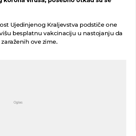
og korona virusa, posebno otkad su se
ost Ujedinjenog Kraljevstva podstiče one
rvišu besplatnu vakcinaciju u nastojanju da
 zaraženih ove zime.