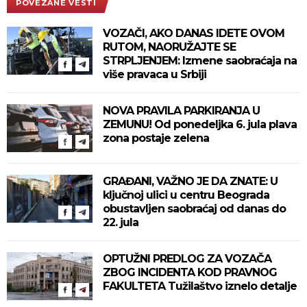
POVEZANE VESTI
VOZAČI, AKO DANAS IDETE OVOM
RUTOM, NAORUŽAJTE SE
STRPLJENJEM: Izmene saobraćaja na
više pravaca u Srbiji
NOVA PRAVILA PARKIRANJA U
ZEMUNU! Od ponedeljka 6. jula plava
zona postaje zelena
GRAĐANI, VAŽNO JE DA ZNATE: U
ključnoj ulici u centru Beograda
obustavljen saobraćaj od danas do
22. jula
OPTUŽNI PREDLOG ZA VOZAČA
ZBOG INCIDENTA KOD PRAVNOG
FAKULTETA Tužilaštvo iznelo detalje