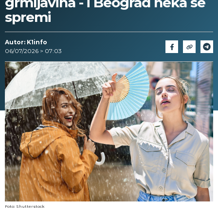
grmljavina - i Beograd neka se
spremi
Autor: K1info
06/07/2026 > 07:03
Foto: Shutterstock