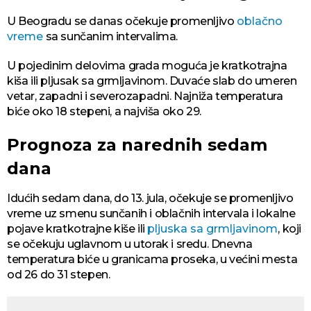
U Beogradu se danas očekuje promenljivo
oblačno
vreme
sa sunčanim intervalima.
U pojedinim delovima grada moguća je kratkotrajna
kiša ili pljusak sa grmljavinom. Duvaće slab do umeren
vetar, zapadni i severozapadni. Najniža temperatura
biće oko 18 stepeni, a najviša oko 29.
Prognoza za narednih sedam
dana
Idućih sedam dana, do 13. jula, očekuje se promenljivo
vreme uz smenu sunčanih i oblačnih intervala i lokalne
pojave kratkotrajne kiše ili
pljuska sa grmljavinom
, koji
se očekuju uglavnom u utorak i sredu. Dnevna
temperatura biće u granicama proseka, u većini mesta
od 26 do 31 stepen.