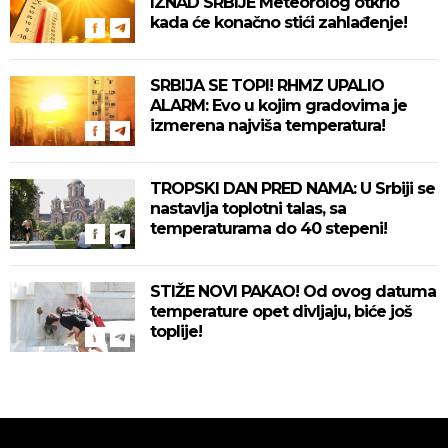
IZNAD SRBIJE Meteorolog otkrio
kada će konačno stići zahlađenje!
SRBIJA SE TOPI! RHMZ UPALIO
ALARM: Evo u kojim gradovima je
izmerena najviša temperatura!
TROPSKI DAN PRED NAMA: U Srbiji se
nastavlja toplotni talas, sa
temperaturama do 40 stepeni!
STIŽE NOVI PAKAO! Od ovog datuma
temperature opet divljaju, biće još
toplije!