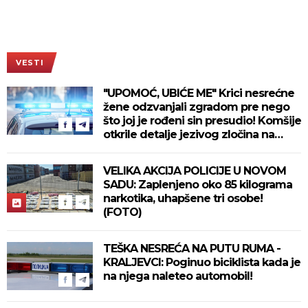
VESTI
"UPOMOĆ, UBIĆE ME" Krici nesrećne
žene odzvanjali zgradom pre nego
što joj je rođeni sin presudio! Komšije
otkrile detalje jezivog zločina na
Novom Beogradu!
VELIKA AKCIJA POLICIJE U NOVOM
SADU: Zaplenjeno oko 85 kilograma
narkotika, uhapšene tri osobe!
(FOTO)
TEŠKA NESREĆA NA PUTU RUMA -
KRALJEVCI: Poginuo biciklista kada je
na njega naleteo automobil!