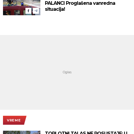
PALANCI Proglašena vanredna
situacija!
VREME
TOPLOTNI TALAS NE POSUSTAJE: U