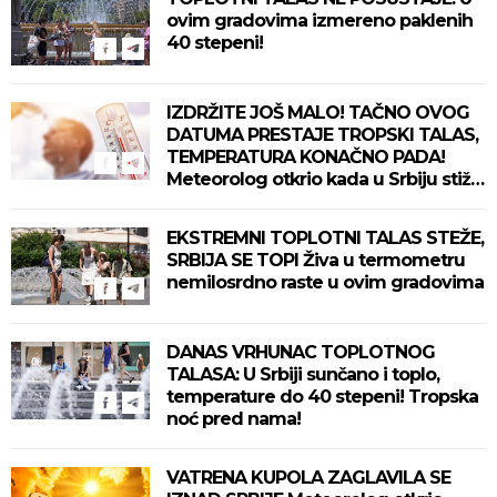
ovim gradovima izmereno paklenih
40 stepeni!
IZDRŽITE JOŠ MALO! TAČNO OVOG
DATUMA PRESTAJE TROPSKI TALAS,
TEMPERATURA KONAČNO PADA!
Meteorolog otkrio kada u Srbiju stiže
zahlađenje!
EKSTREMNI TOPLOTNI TALAS STEŽE,
SRBIJA SE TOPI Živa u termometru
nemilosrdno raste u ovim gradovima
DANAS VRHUNAC TOPLOTNOG
TALASA: U Srbiji sunčano i toplo,
temperature do 40 stepeni! Tropska
noć pred nama!
VATRENA KUPOLA ZAGLAVILA SE