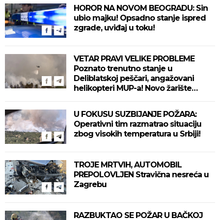
HOROR NA NOVOM BEOGRADU: Sin
ubio majku! Opsadno stanje ispred
zgrade, uviđaj u toku!
VETAR PRAVI VELIKE PROBLEME
Poznato trenutno stanje u
Deliblatskoj peščari, angažovani
helikopteri MUP-a! Novo žarište
otežava situaciju! (VIDEO)
U FOKUSU SUZBIJANJE POŽARA:
Operativni tim razmatrao situaciju
zbog visokih temperatura u Srbiji!
TROJE MRTVIH, AUTOMOBIL
PREPOLOVLJEN Stravična nesreća u
Zagrebu
RAZBUKTAO SE POŽAR U BAČKOJ