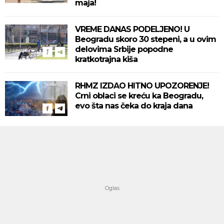
maja!
VREME DANAS PODELJENO! U
Beogradu skoro 30 stepeni, a u ovim
delovima Srbije popodne
kratkotrajna kiša
RHMZ IZDAO HITNO UPOZORENJE!
Crni oblaci se kreću ka Beogradu,
evo šta nas čeka do kraja dana