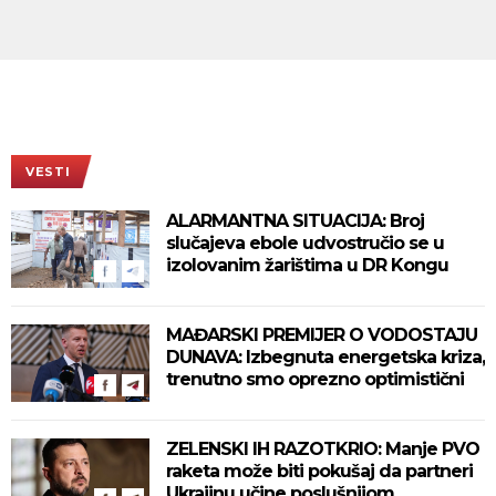
VESTI
ALARMANTNA SITUACIJA: Broj
slučajeva ebole udvostručio se u
izolovanim žarištima u DR Kongu
MAĐARSKI PREMIJER O VODOSTAJU
DUNAVA: Izbegnuta energetska kriza,
trenutno smo oprezno optimistični
ZELENSKI IH RAZOTKRIO: Manje PVO
raketa može biti pokušaj da partneri
Ukrajinu učine poslušnijom