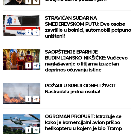
STRAVIČAN SUDAR NA
SMEDEREVSKOM PUTU: Dve osobe
završile u bolnici, automobili potpuno
uništeni!
SAOPŠTENJE EPARHIJE
BUDIMLJANSKO-NIKŠIĆKE: Vučićevo
naglašavanje o litijama izuzetan
doprinos očuvanju istine
POŽARI U SRBIJI ODNELI ŽIVOT
Nastradala jedna osoba!
OGROMAN PROPUST: Istražuje se
kako je komercijalni avion prišao
helikopteru u kojem je bio Tramp