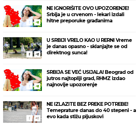
NE IGNORIŠITE OVO UPOZORENJE!
Srbija je u crvenom - lekari izdali
hitne preporuke građanima
U SRBIJI VRELO KAO U RERNI Vreme
je danas opasno - sklanjajte se od
direktnog sunca!
SRBIJA SE VEĆ USIJALA! Beograd od
jutros najtopliji grad, RHMZ izdao
najnovije upozorenje
NE IZLAZITE BEZ PREKE POTREBE!
Temeprature danas do 40 stepeni - a
evo kada stižu pljuskovi