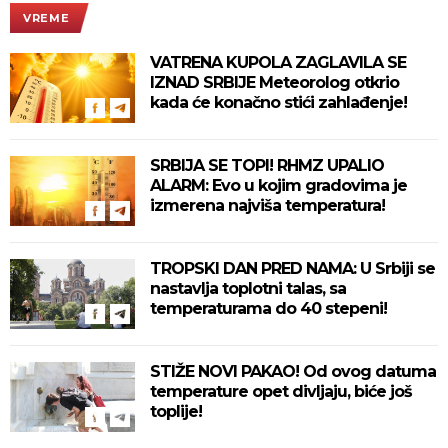
VREME
VATRENA KUPOLA ZAGLAVILA SE
IZNAD SRBIJE Meteorolog otkrio
kada će konačno stići zahlađenje!
SRBIJA SE TOPI! RHMZ UPALIO
ALARM: Evo u kojim gradovima je
izmerena najviša temperatura!
TROPSKI DAN PRED NAMA: U Srbiji se
nastavlja toplotni talas, sa
temperaturama do 40 stepeni!
STIŽE NOVI PAKAO! Od ovog datuma
temperature opet divljaju, biće još
toplije!