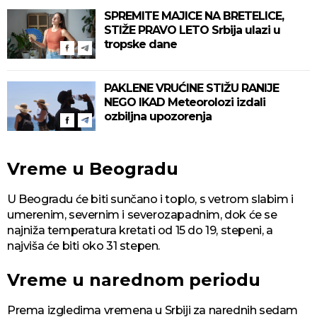
SPREMITE MAJICE NA BRETELICE,
STIŽE PRAVO LETO Srbija ulazi u
tropske dane
PAKLENE VRUĆINE STIŽU RANIJE
NEGO IKAD Meteorolozi izdali
ozbiljna upozorenja
Vreme u Beogradu
U Beogradu će biti sunčano i toplo, s vetrom slabim i
umerenim, severnim i severozapadnim, dok će se
najniža temperatura kretati od 15 do 19, stepeni, a
najviša će biti oko 31 stepen.
Vreme u narednom periodu
Prema izgledima vremena u Srbiji za narednih sedam