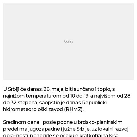
U Srbiji će danas, 26. maja, biti sunčano i toplo, s
najnižom temperaturom od 10 do 19, a najvišom od 28
do 32 stepena, saopštio je danas Republički
hidrometeorološki zavod (RHMZ).
Sredinom dana i posle podne u brdsko-planinskim
predelima jugozapadne i južne Srbije, uz lokalni razvoj
oblačnosti, ponegde se očekuje kratkotrajna kiša.