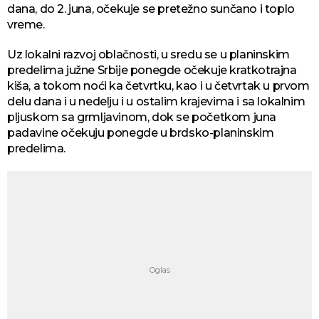
dana, do 2. juna, očekuje se pretežno sunčano i toplo
vreme.
Uz lokalni razvoj oblačnosti, u sredu se u planinskim
predelima južne Srbije ponegde očekuje kratkotrajna
kiša, a tokom noći ka četvrtku, kao i u četvrtak u prvom
delu dana i u nedelju i u ostalim krajevima i sa lokalnim
pljuskom sa grmljavinom, dok se početkom juna
padavine očekuju ponegde u brdsko-planinskim
predelima.