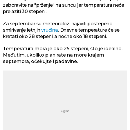
zaboravite na "prženje" na suncu, jer temperatura neće
prelaziti 30 stepeni.
Za septembar su meteorolozi najavili postepeno
smirivanje letnjih
vrućina
. Dnevne temperature će se
kretati oko 28 stepeni, a noćne oko 18 stepeni.
Temperatura mora je oko 25 stepeni, što je idealno.
Međutim, ukoliko planirate na more krajem
septembra, očekujte i padavine.