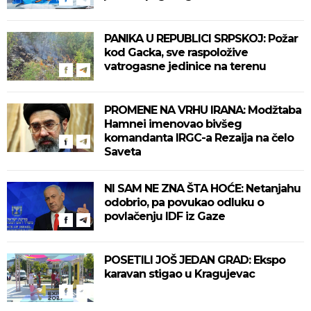
PANIKA U REPUBLICI SRPSKOJ: Požar
kod Gacka, sve raspoložive
vatrogasne jedinice na terenu
PROMENE NA VRHU IRANA: Modžtaba
Hamnei imenovao bivšeg
komandanta IRGC-a Rezaija na čelo
Saveta
NI SAM NE ZNA ŠTA HOĆE: Netanjahu
odobrio, pa povukao odluku o
povlačenju IDF iz Gaze
POSETILI JOŠ JEDAN GRAD: Ekspo
karavan stigao u Kragujevac