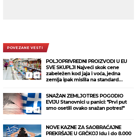
POVEZANE VESTI
POLJOPRIVREDNI PROIZVODI U EU
SVE SKUPLJI Najveći skok cene
zabeležen kod jaja i voća, jedna
zemlja ipak mislila na standard
građana
SNAŽAN ZEMLJOTRES POGODIO
EVIJU Stanovnici u panici: "Prvi put
smo osetili ovako snažan potres!"
NOVE KAZNE ZA SAOBRAĆAJNE
PREKRŠAJE U GRČKOJ Idu i do 8.000