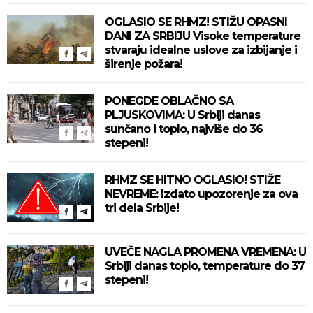
OGLASIO SE RHMZ! STIŽU OPASNI
DANI ZA SRBIJU Visoke temperature
stvaraju idealne uslove za izbijanje i
širenje požara!
PONEGDE OBLAČNO SA
PLJUSKOVIMA: U Srbiji danas
sunčano i toplo, najviše do 36
stepeni!
RHMZ SE HITNO OGLASIO! STIŽE
NEVREME: Izdato upozorenje za ova
tri dela Srbije!
UVEČE NAGLA PROMENA VREMENA: U
Srbiji danas toplo, temperature do 37
stepeni!