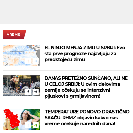
VREME
EL NINJO MENJA ZIMU U SRBIJI: Evo
šta prve prognoze najavljuju za
predstojeću zimu
DANAS PRETEŽNO SUNČANO, ALI NE
U CELOJ SRBIJI: U ovim delovima
zemlje očekuju se intenzivni
pljuskovi s grmljavinom!
TEMPERATURE PONOVO DRASTIČNO
SKAČU: RHMZ objavio kakvo nas
vreme očekuje narednih dana!