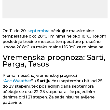
Od 11. do 20.
septembra
očekujte maksimalne
temperature oko 28°C i minimalne oko 18°C. Tokom
poslednje trećine meseca, temperature prosečno
iznose 26.8°C za maksimalne i 16.9°C za minimalne.
Vremenska prognoza: Sarti,
Parga, Tasos
Prema mesečnoj vremenskoj prognozi
“
AccuWeather
” u
Sartiju
će u
septembru biti od 25
do 27 stepeni, tek poslednjih dana septembra
očekuje se oko 22-23 stepena, ali će pojedinim
danima biti i 21 stepen. Za sada nisu najavljene
padavine.