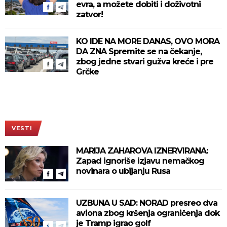
evra, a možete dobiti i doživotni
zatvor!
KO IDE NA MORE DANAS, OVO MORA
DA ZNA Spremite se na čekanje,
zbog jedne stvari gužva kreće i pre
Grčke
VESTI
MARIJA ZAHAROVA IZNERVIRANA:
Zapad ignoriše izjavu nemačkog
novinara o ubijanju Rusa
UZBUNA U SAD: NORAD presreo dva
aviona zbog kršenja ograničenja dok
je Tramp igrao golf