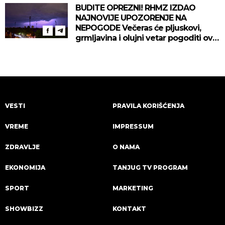
BUDITE OPREZNI! RHMZ IZDAO
NAJNOVIJE UPOZORENJE NA
NEPOGODE Večeras će pljuskovi,
grmljavina i olujni vetar pogoditi ove
delove zemlje!
VESTI
PRAVILA KORIŠĆENJA
VREME
IMPRESSUM
ZDRAVLJE
O NAMA
EKONOMIJA
TANJUG TV PROGRAM
SPORT
MARKETING
SHOWBIZZ
KONTAKT