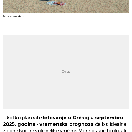
Foto: wikipedia.org
Ukoliko planirate
letovanje u Grčkoj u septembru
2025. godine
-
vremenska prognoza
će biti idealna
za one koji ne vole velike vrućine. More ostaje toplo, ali