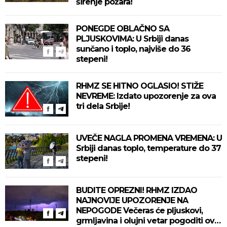
širenje požara!
PONEGDE OBLAČNO SA
PLJUSKOVIMA: U Srbiji danas
sunčano i toplo, najviše do 36
stepeni!
RHMZ SE HITNO OGLASIO! STIŽE
NEVREME: Izdato upozorenje za ova
tri dela Srbije!
UVEČE NAGLA PROMENA VREMENA: U
Srbiji danas toplo, temperature do 37
stepeni!
BUDITE OPREZNI! RHMZ IZDAO
NAJNOVIJE UPOZORENJE NA
NEPOGODE Večeras će pljuskovi,
grmljavina i olujni vetar pogoditi ove