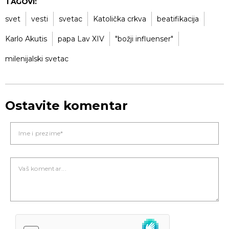
TAGOVI:
svet
vesti
svetac
Katolička crkva
beatifikacija
Karlo Akutis
papa Lav XIV
"božji influenser"
milenijalski svetac
Ostavite komentar