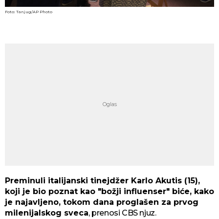
Foto: Tanjug/AP Photo
Preminuli italijanski tinejdžer Karlo Akutis (15),
koji je bio poznat kao "božji influenser" biće, kako
je najavljeno, tokom dana proglašen za prvog
milenijalskog sveca
, prenosi CBS njuz.