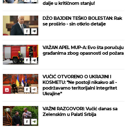
dalje u kritičnom stanju!
DŽO BAJDEN TEŠKO BOLESTAN: Rak
se proširio - sin otkrio detalje
VAŽAN APEL MUP-A: Evo šta poručuju
građanima zbog opasnosti od požara
VUČIĆ OTVORENO O UKRAJINI I
KOSMETU: "Ne postoji nikakvo ali -
podržavamo teritorijalni integritet
Ukrajine"
VAŽNI RAZGOVORI: Vučić danas sa
Zelenskim u Palati Srbija