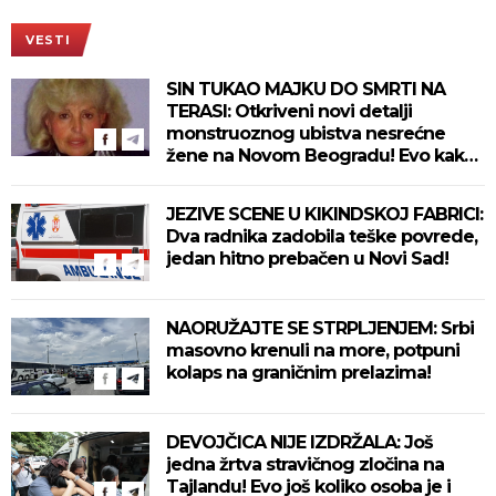
VESTI
SIN TUKAO MAJKU DO SMRTI NA
TERASI: Otkriveni novi detalji
monstruoznog ubistva nesrećne
žene na Novom Beogradu! Evo kako
se ubica branio!
JEZIVE SCENE U KIKINDSKOJ FABRICI:
Dva radnika zadobila teške povrede,
jedan hitno prebačen u Novi Sad!
NAORUŽAJTE SE STRPLJENJEM: Srbi
masovno krenuli na more, potpuni
kolaps na graničnim prelazima!
DEVOJČICA NIJE IZDRŽALA: Još
jedna žrtva stravičnog zločina na
Tajlandu! Evo još koliko osoba je i