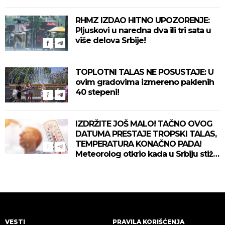
delove zemlje!
RHMZ IZDAO HITNO UPOZORENJE:
Pljuskovi u naredna dva ili tri sata u
više delova Srbije!
TOPLOTNI TALAS NE POSUSTAJE: U
ovim gradovima izmereno paklenih
40 stepeni!
IZDRŽITE JOŠ MALO! TAČNO OVOG
DATUMA PRESTAJE TROPSKI TALAS,
TEMPERATURA KONAČNO PADA!
Meteorolog otkrio kada u Srbiju stiže
zahlađenje!
VESTI
PRAVILA KORIŠĆENJA