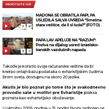
PROČITAJTE JOŠ
MADONA SE OBRATILA PAPI, PA
USLEDILA SALVA UVREDA "Smešna
stara veštice, da li si luda?" (FOTO)
PAPA LAV APELUJE NA "RAZUM":
Poziva na dijalog usred izraelsko-
iranskih vazdušnih napada
Takođe je koristio svoje računarske veštine da bi
kreirao onlajn bazu podataka o evharistijskim čudima
širom sveta, dostupnu na skoro 20 jezika.
Akutis je bio poznat po tome što je svakodnevno
provodio sate u molitvi pre Evharistije
, praksa
poznata kao evharistijsko obožavanje.
U oktobru 2006. godine, u 15. godini života, razboleo se