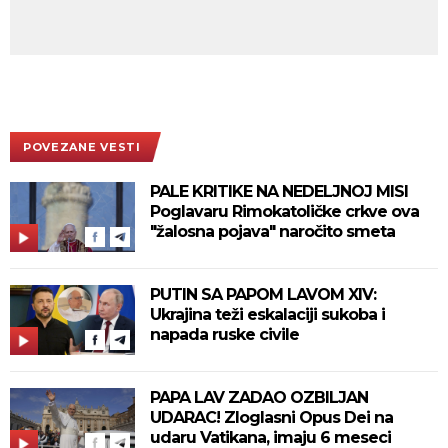
POVEZANE VESTI
PALE KRITIKE NA NEDELJNOJ MISI
Poglavaru Rimokatoličke crkve ova
"žalosna pojava" naročito smeta
PUTIN SA PAPOM LAVOM XIV:
Ukrajina teži eskalaciji sukoba i
napada ruske civile
PAPA LAV ZADAO OZBILJAN
UDARAC! Zloglasni Opus Dei na
udaru Vatikana, imaju 6 meseci