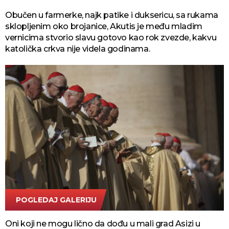
Obučen u farmerke, najk patike i duksericu, sa rukama
sklopljenim oko brojanice, Akutis je među mladim
vernicima stvorio slavu gotovo kao rok zvezde, kakvu
katolička crkva nije videla godinama.
POGLEDAJ GALERIJU
Tanjug/AP Photo
Oni koji ne mogu lično da dođu u mali grad Asizi u