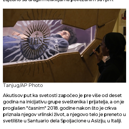
Tanjug/AP Photo
Akutisov put ka svetosti započeo je pre više od deset
godina na inicijativu grupe sveštenika i prijatelja, a on je
proglašen "časnim" 2018. godine nakon što je crkva
priznala njegov vrlinski život, a njegovo telo je preneto u
svetilište u Santuario dela Spoljacione u Asiziju, u Italiji.