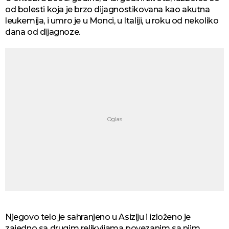
od bolesti koja je brzo dijagnostikovana kao akutna
leukemija, i umro je u Monci, u Italiji, u roku od nekoliko
dana od dijagnoze.
Njegovo telo je sahranjeno u Asiziju i izloženo je
zajedno sa drugim relikvijama povezanim sa njim.