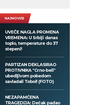
NAJNOVIJE
UVEČE NAGLA PROMENA
VREMENA: U Srbiji danas
toplo, temperature do 37
stepeni!
PARTIZAN DEKLASIRAO
PROTIVNIKA "Crno-beli"
ubedljivom pobedom
savladali Tobol! (FOTO)
NEZAPAMĆENA
TRAGEDIJA: Dečak padao