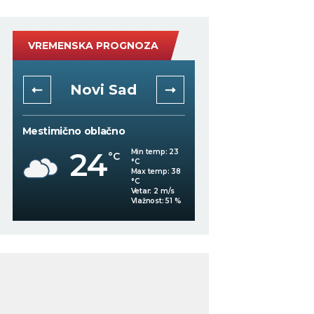
VREMENSKA PROGNOZA
Niš
Beogra
Vedro nebo
Slaba kiša
22
Min temp:
20
°C
°C
23
°C
Max temp:
37
°C
Vetar:
0
m/s
Vlažnost:
55
%