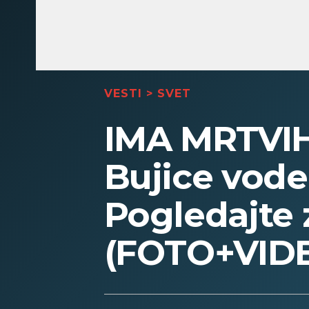
VESTI
>
SVET
IMA MRTVI
Bujice vode 
Pogledajte 
(FOTO+VID