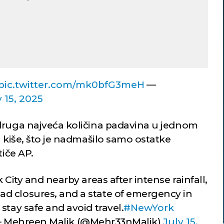
pic.twitter.com/mk0bfG3meH
—
y 15, 2025
druga najveća količina padavina u jednom
a kiše, što je nadmašilo samo ostatke
tiče AP.
 City and nearby areas after intense rainfall,
d closures, and a state of emergency in
stay safe and avoid travel.
#NewYork
 Mehreen Malik (@Mehr33nMalik)
July 15,