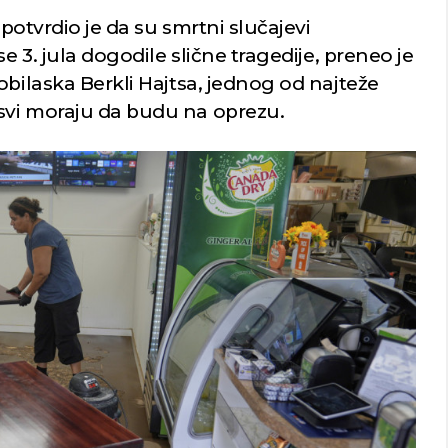
 potvrdio je da su smrtni slučajevi
e 3. jula dogodile slične tragedije, preneo je
obilaska Berkli Hajtsa, jednog od najteže
svi moraju da budu na oprezu.