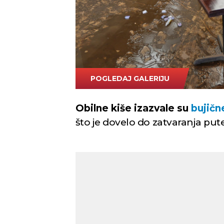
POGLEDAJ GALERIJU
Tanjug AP
Obilne kiše izazvale su
bujičn
što je dovelo do zatvaranja pu