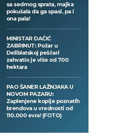
sa sedmog sprata, majka
pokušala da ga spasi, pa i
ona pala!
MINISTAR DAČIĆ
ZABRINUT: Požar u
Deliblatskoj peščari
zahvatio je više od 700
hektara
PAO ŠANER LAŽNJAKA U
NOVOM PAZARU:
Zaplenjene kopije poznatih
brendova u vrednosti od
110.000 evra! (FOTO)