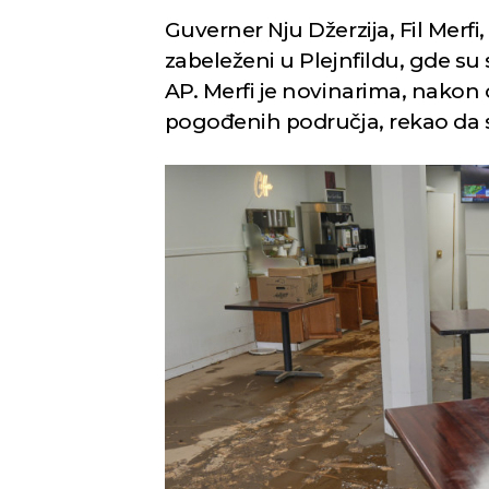
Guverner Nju Džerzija, Fil Merfi,
zabeleženi u Plejnfildu, gde su s
AP. Merfi je novinarima, nakon 
pogođenih područja, rekao da 