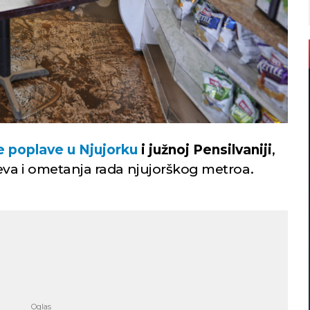
e poplave u Njujorku
i južnoj Pensilvaniji
,
teva i ometanja rada njujorškog metroa.