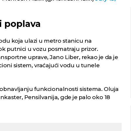
i poplava
Beograd
Novi Sad
vodu koja ulazi u metro stanicu na
 putnici u vozu posmatraju prizor.
 kiša
Mestimično oblačno
nsportne uprave, Jano Liber, rekao je da je
22
24
Min temp:
24
Min temp:
23
cioni sistem, vraćajući vodu u tunele
°C
°C
°C
°C
Max temp:
37
Max temp:
38
°C
°C
Vetar:
3
m/s
Vetar:
2
m/s
Vlažnost:
73
%
Vlažnost:
51
%
 obnavljanju funkcionalnosti sistema. Oluja
nkaster, Pensilvanija, gde je palo oko 18