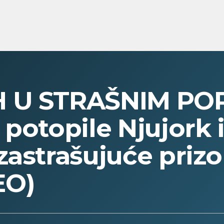
H U STRAŠNIM P
potopile Njujork i
zastrašujuće prizo
EO)