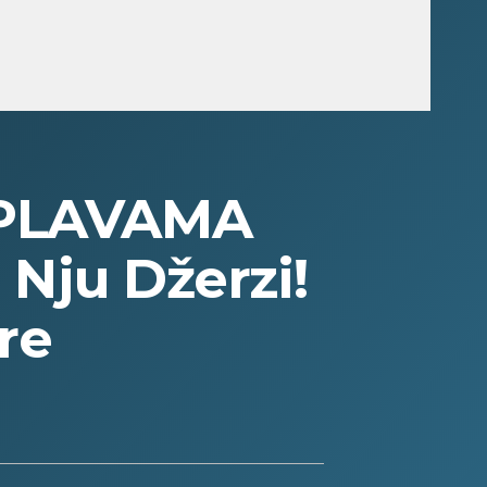
OPLAVAMA
 Nju Džerzi!
re