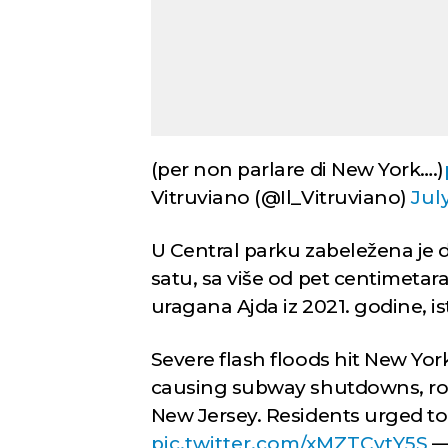
(per non parlare di New York….)
Vitruviano (@Il_Vitruviano)
Jul
U Central parku zabeležena je 
satu, sa više od pet centimetar
uragana Ajda iz 2021. godine, is
Severe flash floods hit New York
causing subway shutdowns, roa
New Jersey. Residents urged to 
pic.twitter.com/xMZTCvtY5S
—