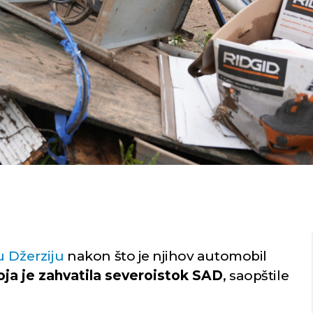
u Džerziju
nakon što je njihov automobil
oja je zahvatila severoistok SAD
, saopštile