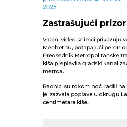
2025
Zastrašujući prizor
i Sad
Niš
Viralni video-snimci prikazuju 
Menhetnu, potapajući peron dok
lačno
Vedro nebo
Slaba
Predsednik Metropolitanske tra
Min temp:
23
Min temp:
20
kiša preplavila gradski kanaliza
°C
°C
4
23
°C
°C
Max temp:
38
Max temp:
37
metroa.
°C
°C
Vetar:
2
m/s
Vetar:
0
m/s
Vlažnost:
51
%
Vlažnost:
55
%
Radnici su tokom noći radili na
je izazvala poplave u okrugu La
centimetara kiše.