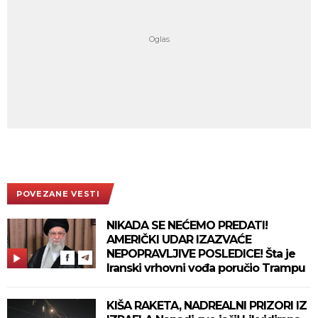
POVEZANE VESTI
NIKADA SE NEĆEMO PREDATI!
AMERIČKI UDAR IZAZVAĆE
NEPOPRAVLJIVE POSLEDICE! Šta je
Iranski vrhovni vođa poručio Trampu
KIŠA RAKETA, NADREALNI PRIZORI IZ