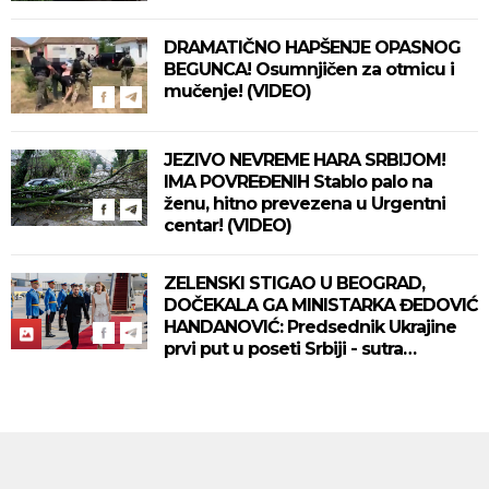
DRAMATIČNO HAPŠENJE OPASNOG
BEGUNCA! Osumnjičen za otmicu i
mučenje! (VIDEO)
JEZIVO NEVREME HARA SRBIJOM!
IMA POVREĐENIH Stablo palo na
ženu, hitno prevezena u Urgentni
centar! (VIDEO)
ZELENSKI STIGAO U BEOGRAD,
DOČEKALA GA MINISTARKA ĐEDOVIĆ
HANDANOVIĆ: Predsednik Ukrajine
prvi put u poseti Srbiji - sutra
sastanak sa Vučićem! (FOTO/VIDEO)