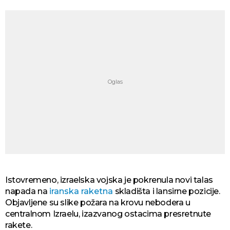
Istovremeno, izraelska vojska je pokrenula novi talas
napada na
iranska raketna
skladišta i lansirne pozicije.
Objavljene su slike požara na krovu nebodera u
centralnom Izraelu, izazvanog ostacima presretnute
rakete.