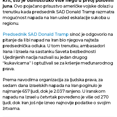
Krit, što je osmostruko više nego u prvoj polovini
juna
. Ovo pojačano prisustvo američke vojske dolazi u
trenutku kada predsednik SAD Donald Tramp razmatra
mogućnost napada na Iran usled eskalacije sukoba u
regionu.
Predsednik SAD Donald Tramp
sinoć je odgovorio na
pitanje da li bi napad na Iran bio njegova najteža
predsednička odluka. U tom trenutku, ambasadori
Irana i Izraela na sastanku Saveta bezbednosti
Ujedinjenih nacija nazivali su jedan drugog
“kukavicama” i optuživali se za kršenje međunarodnog
prava.
Prema navodima organizacija za ljudska prava, za
sedam dana izraelskih napada na Iran poginulo je
najmanje 657 ljudi, dok je 2.037 ranjeno. U iranskom
napadu na Izrael u četvrtak povređeno je više od 270
ljudi, dok Iran još nije izneo najnovije podatke o svojim
žrtvama.