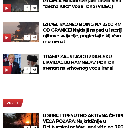
IZRAELA Napadi sve jači! Likvidirana
"desna ruka" vođe Irana (VIDEO)
IZRAEL RAZNEO BOING NA 2200 KM
OD GRANICE! Najdalji napad u istoriji
njihove avijacije, pogledajte ključan
momenat
TRAMP ZAUSTAVIO IZRAELSKU
LIKVIDACIJU HAMNEIJA? Planiran
atentat na vrhovnog vođu Irana!
VESTI
U SRBIJI TRENUTNO AKTIVNA ČETIRI
VEĆA POŽARA: Najkritičnije u
Deliblatskoj peščari, gori više od 700