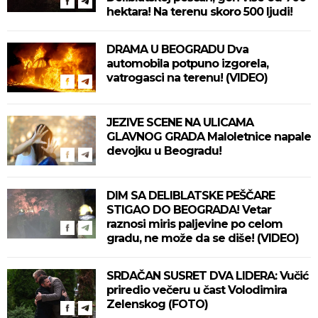
hektara! Na terenu skoro 500 ljudi!
DRAMA U BEOGRADU Dva
automobila potpuno izgorela,
vatrogasci na terenu! (VIDEO)
JEZIVE SCENE NA ULICAMA
GLAVNOG GRADA Maloletnice napale
devojku u Beogradu!
DIM SA DELIBLATSKE PEŠČARE
STIGAO DO BEOGRADA! Vetar
raznosi miris paljevine po celom
gradu, ne može da se diše! (VIDEO)
SRDAČAN SUSRET DVA LIDERA: Vučić
priredio večeru u čast Volodimira
Zelenskog (FOTO)