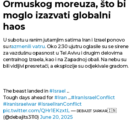
Ormuskog moreuza, što bi
moglo izazvati globalni
haos
U subotu u ranim jutarnjim satima Iran i Izrael ponovo
su r
azmenili vatru
. Oko 2:30 ujutru oglasile su se sirene
za vazdušnu opasnost u Tel Avivu i drugim delovima
centralnog Izraela, kao i na Zapadnoj obali. Na nebu su
bili vidljivi presretači, a eksplozije su odjekivale gradom.
The beast landed in
#Israel
...
Tough days ahead for
#Iran
....
#IranIsraelConflict
#iranisraelwar
#IsraelIranConflict
pic.twitter.com/QHr1EKzxtL
— ᴅᴇʙᴀᴊɪᴛ ꜱᴀʀᴋᴀʀ🇮🇳
(@debajits3110)
June 20, 2025