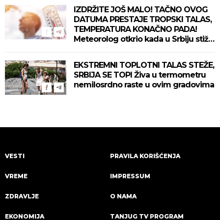
IZDRŽITE JOŠ MALO! TAČNO OVOG
DATUMA PRESTAJE TROPSKI TALAS,
TEMPERATURA KONAČNO PADA!
Meteorolog otkrio kada u Srbiju stiže
zahlađenje!
EKSTREMNI TOPLOTNI TALAS STEŽE,
SRBIJA SE TOPI Živa u termometru
nemilosrdno raste u ovim gradovima
VESTI
PRAVILA KORIŠĆENJA
VREME
IMPRESSUM
ZDRAVLJE
O NAMA
EKONOMIJA
TANJUG TV PROGRAM