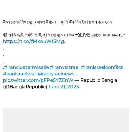
ইজরায়েলের শিশু কেন্দ্রে হামলা ইরানের। ব্যালিস্টিক মিসাইল নিক্ষেপ করে হামলা
🔴 প্রতি ঘণ্টা, প্রতি মিনিট, প্রতি সেকেন্ডে সব খবর 📲LIVE দেখতে ক্লিক করুন 👉
https://t.co/fMxouWf5Mg
.
.
.
.
.
#iranclustermissile
#iranvsisrael
#iranisraelconflict
#iranisraelwar
#iranisraelnews
…
pic.twitter.com/pFPe5YZEnW
— Republic Bangla
(@BanglaRepublic)
June 21, 2025