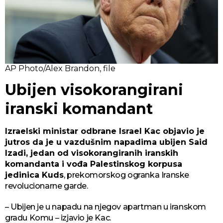
AP Photo/Alex Brandon, file
Ubijen visokorangirani
iranski komandant
Izraelski ministar odbrane Israel Kac objavio je
jutros da je u vazdušnim napadima ubijen Said
Izadi, jedan od visokorangiranih iranskih
komandanta i vođa Palestinskog korpusa
jedinica Kuds
, prekomorskog ogranka Iranske
revolucionarne garde.
– Ubijen je u napadu na njegov apartman u iranskom
gradu Komu – izjavio je Kac.