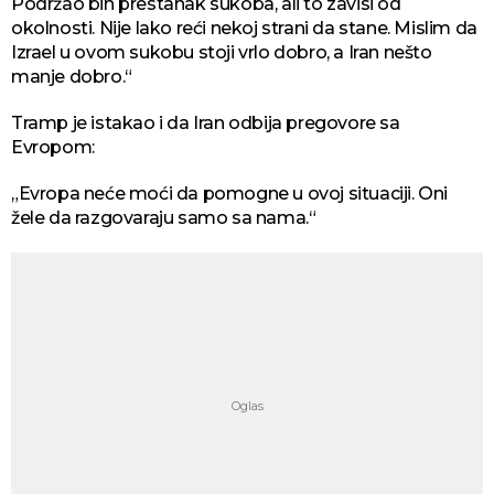
Podržao bih prestanak sukoba, ali to zavisi od
okolnosti. Nije lako reći nekoj strani da stane. Mislim da
Izrael u ovom sukobu stoji vrlo dobro, a Iran nešto
manje dobro.“
Tramp je istakao i da Iran odbija pregovore sa
Evropom:
„Evropa neće moći da pomogne u ovoj situaciji. Oni
žele da razgovaraju samo sa nama.“