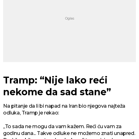
Tramp: “Nije lako reći
nekome da sad stane”
Na pitanje da li bi napad na Iran bio njegova najteža
odluka, Tramp je rekao:
„To sada ne mogu da vam kažem. Reći ću vam za
godinu dana... Takve odluke ne možemo znati unapred.