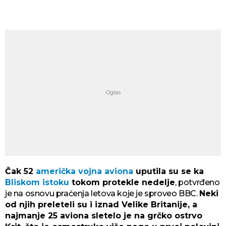
Čak 52
američka vojna aviona
uputila su se ka
Bliskom istoku
tokom protekle nedelje
, potvrđeno
je na osnovu praćenja letova koje je sproveo BBC.
Neki
od njih preleteli su i iznad Velike Britanije, a
najmanje 25 aviona sletelo je na grčko ostrvo