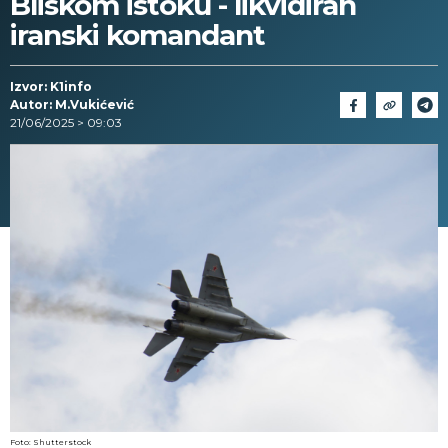
Bliskom istoku - likvidiran
iranski komandant
Izvor: K1info
Autor: M.Vukićević
21/06/2025 > 09:03
Foto: Shutterstock