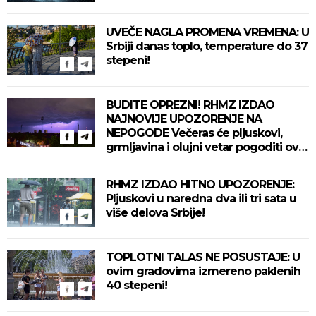
UVEČE NAGLA PROMENA VREMENA: U
Srbiji danas toplo, temperature do 37
stepeni!
BUDITE OPREZNI! RHMZ IZDAO
NAJNOVIJE UPOZORENJE NA
NEPOGODE Večeras će pljuskovi,
grmljavina i olujni vetar pogoditi ove
delove zemlje!
RHMZ IZDAO HITNO UPOZORENJE:
Pljuskovi u naredna dva ili tri sata u
više delova Srbije!
TOPLOTNI TALAS NE POSUSTAJE: U
ovim gradovima izmereno paklenih
40 stepeni!