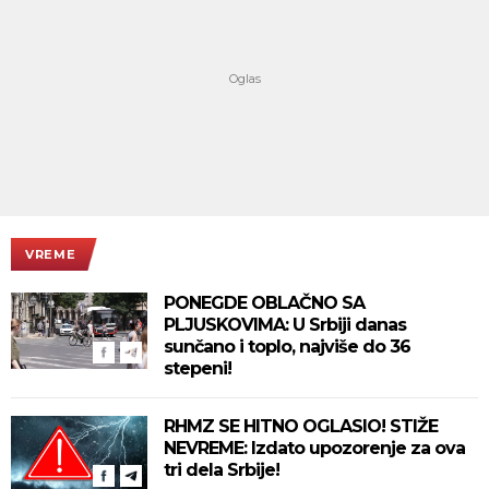
VREME
PONEGDE OBLAČNO SA
PLJUSKOVIMA: U Srbiji danas
sunčano i toplo, najviše do 36
stepeni!
RHMZ SE HITNO OGLASIO! STIŽE
NEVREME: Izdato upozorenje za ova
tri dela Srbije!