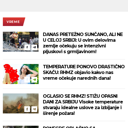
VREME
DANAS PRETEŽNO SUNČANO, ALI NE
U CELOJ SRBIJI: U ovim delovima
zemlje očekuju se intenzivni
pljuskovi s grmljavinom!
TEMPERATURE PONOVO DRASTIČNO
SKAČU: RHMZ objavio kakvo nas
vreme očekuje narednih dana!
OGLASIO SE RHMZ! STIŽU OPASNI
DANI ZA SRBIJU Visoke temperature
stvaraju idealne uslove za izbijanje i
širenje požara!