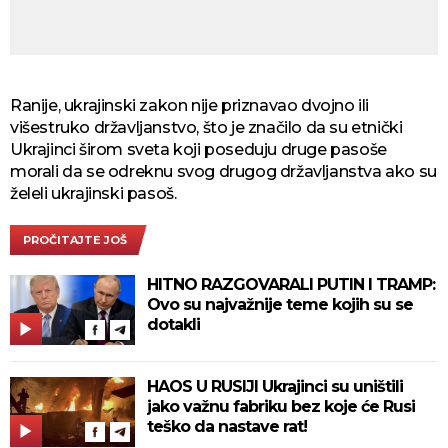
Ranije, ukrajinski zakon nije priznavao dvojno ili
višestruko državljanstvo, što je značilo da su etnički
Ukrajinci širom sveta koji poseduju druge pasoše
morali da se odreknu svog drugog državljanstva ako su
želeli ukrajinski pasoš.
PROČITAJTE JOŠ
HITNO RAZGOVARALI PUTIN I TRAMP:
Ovo su najvažnije teme kojih su se
dotakli
HAOS U RUSIJI Ukrajinci su uništili
jako važnu fabriku bez koje će Rusi
teško da nastave rat!