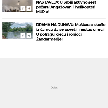
NASTAVLJA: U Srbiji aktivno šest
požara! Angažovani i helikopteri
MUP-a!
DRAMA NA DUNAVU: Muškarac skočio
iz čamca da se osveži i nestao u reci!
U potragu kreću i ronioci
Žandarmerije!