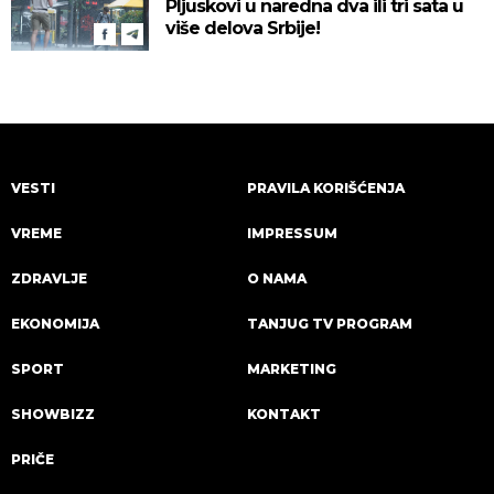
Pljuskovi u naredna dva ili tri sata u
više delova Srbije!
VESTI
PRAVILA KORIŠĆENJA
VREME
IMPRESSUM
ZDRAVLJE
O NAMA
EKONOMIJA
TANJUG TV PROGRAM
SPORT
MARKETING
SHOWBIZZ
KONTAKT
PRIČE