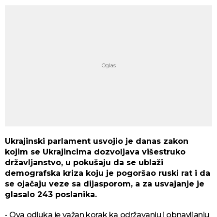
Ukrajinski parlament usvojio je danas zakon
kojim se Ukrajincima dozvoljava višestruko
državljanstvo, u pokušaju da se ublaži
demografska kriza koju je pogoršao ruski rat i da
se ojačaju veze sa dijasporom, a za usvajanje je
glasalo 243 poslanika.
- Ova odluka je važan korak ka održavanju i obnavljanju