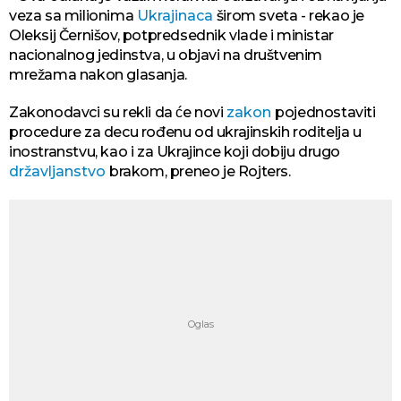
veza sa milionima
Ukrajinaca
širom sveta - rekao je
Oleksij Černišov, potpredsednik vlade i ministar
nacionalnog jedinstva, u objavi na društvenim
mrežama nakon glasanja.
Zakonodavci su rekli da će novi
zakon
pojednostaviti
procedure za decu rođenu od ukrajinskih roditelja u
inostranstvu, kao i za Ukrajince koji dobiju drugo
državljanstvo
brakom, preneo je Rojters.