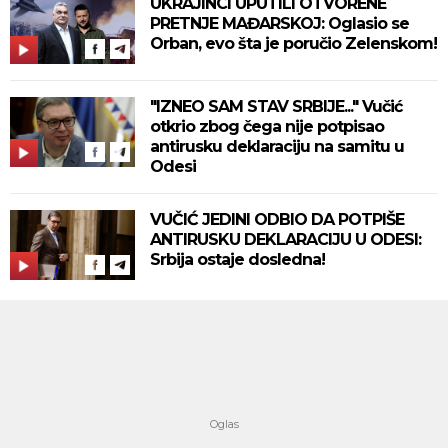
UKRAJINCI UPUTILI OTVORENE
PRETNJE MAĐARSKOJ: Oglasio se
Orban, evo šta je poručio Zelenskom!
"IZNEO SAM STAV SRBIJE..." Vučić
otkrio zbog čega nije potpisao
antirusku deklaraciju na samitu u
Odesi
VUČIĆ JEDINI ODBIO DA POTPIŠE
ANTIRUSKU DEKLARACIJU U ODESI:
Srbija ostaje dosledna!