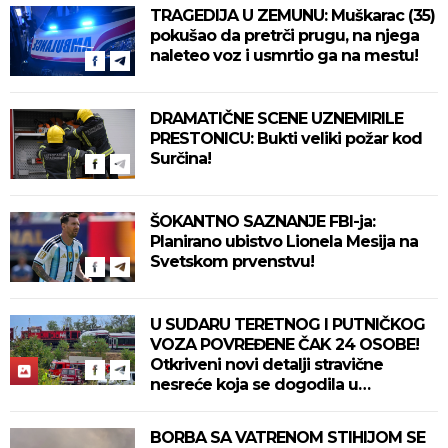
TRAGEDIJA U ZEMUNU: Muškarac (35)
pokušao da pretrči prugu, na njega
naleteo voz i usmrtio ga na mestu!
DRAMATIČNE SCENE UZNEMIRILE
PRESTONICU: Bukti veliki požar kod
Surčina!
ŠOKANTNO SAZNANJE FBI-ja:
Planirano ubistvo Lionela Mesija na
Svetskom prvenstvu!
U SUDARU TERETNOG I PUTNIČKOG
VOZA POVREĐENE ČAK 24 OSOBE!
Otkriveni novi detalji stravične
nesreće koja se dogodila u
Bjelovaru! (FOTO)
BORBA SA VATRENOM STIHIJOM SE