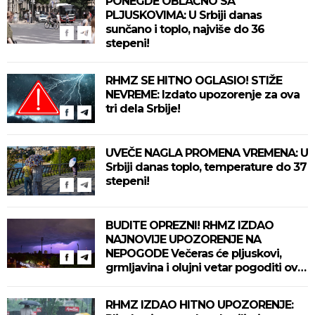
PONEGDE OBLAČNO SA
PLJUSKOVIMA: U Srbiji danas
sunčano i toplo, najviše do 36
stepeni!
RHMZ SE HITNO OGLASIO! STIŽE
NEVREME: Izdato upozorenje za ova
tri dela Srbije!
UVEČE NAGLA PROMENA VREMENA: U
Srbiji danas toplo, temperature do 37
stepeni!
BUDITE OPREZNI! RHMZ IZDAO
NAJNOVIJE UPOZORENJE NA
NEPOGODE Večeras će pljuskovi,
grmljavina i olujni vetar pogoditi ove
delove zemlje!
RHMZ IZDAO HITNO UPOZORENJE: