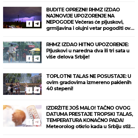
BUDITE OPREZNI! RHMZ IZDAO
NAJNOVIJE UPOZORENJE NA
NEPOGODE Večeras će pljuskovi,
grmljavina i olujni vetar pogoditi ove
delove zemlje!
RHMZ IZDAO HITNO UPOZORENJE:
Pljuskovi u naredna dva ili tri sata u
više delova Srbije!
TOPLOTNI TALAS NE POSUSTAJE: U
ovim gradovima izmereno paklenih
40 stepeni!
IZDRŽITE JOŠ MALO! TAČNO OVOG
DATUMA PRESTAJE TROPSKI TALAS,
TEMPERATURA KONAČNO PADA!
Meteorolog otkrio kada u Srbiju stiže
zahlađenje!