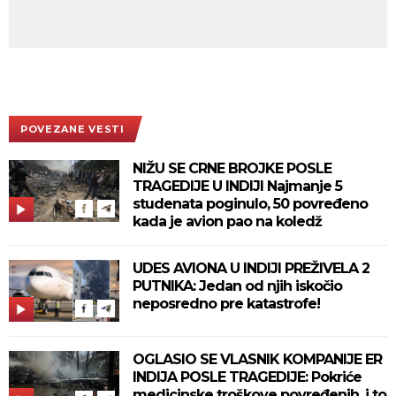
POVEZANE VESTI
NIŽU SE CRNE BROJKE POSLE
TRAGEDIJE U INDIJI Najmanje 5
studenata poginulo, 50 povređeno
kada je avion pao na koledž
UDES AVIONA U INDIJI PREŽIVELA 2
PUTNIKA: Jedan od njih iskočio
neposredno pre katastrofe!
OGLASIO SE VLASNIK KOMPANIJE ER
INDIJA POSLE TRAGEDIJE: Pokriće
medicinske troškove povređenih, i to