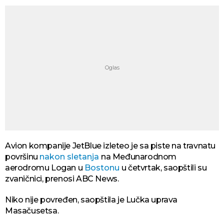
Avion kompanije JetBlue izleteo je sa piste na travnatu
površinu
nakon sletanja
na Međunarodnom
aerodromu Logan u
Bostonu
u četvrtak, saopštili su
zvaničnici, prenosi ABC News.
Niko nije povređen, saopštila je Lučka uprava
Masačusetsa.