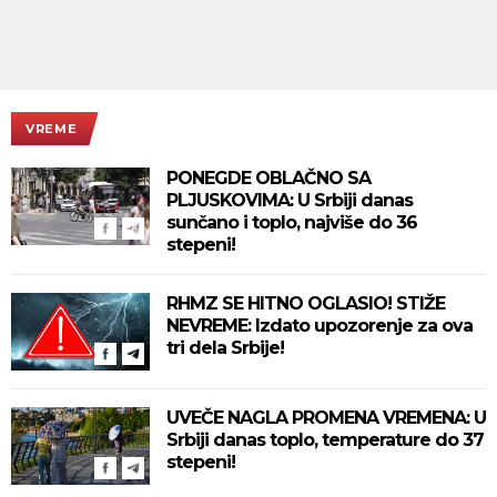
VREME
PONEGDE OBLAČNO SA
PLJUSKOVIMA: U Srbiji danas
sunčano i toplo, najviše do 36
stepeni!
RHMZ SE HITNO OGLASIO! STIŽE
NEVREME: Izdato upozorenje za ova
tri dela Srbije!
UVEČE NAGLA PROMENA VREMENA: U
Srbiji danas toplo, temperature do 37
stepeni!