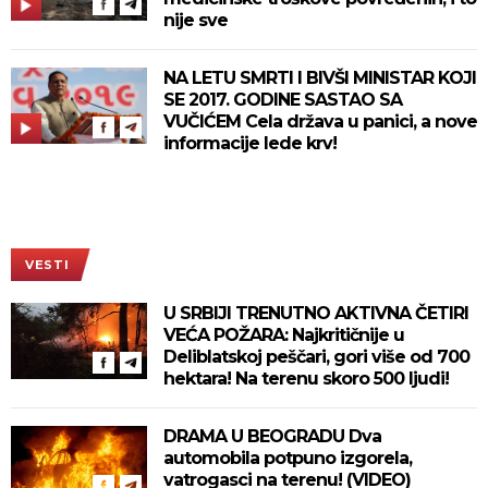
nije sve
NA LETU SMRTI I BIVŠI MINISTAR KOJI
SE 2017. GODINE SASTAO SA
VUČIĆEM Cela država u panici, a nove
informacije lede krv!
VESTI
U SRBIJI TRENUTNO AKTIVNA ČETIRI
VEĆA POŽARA: Najkritičnije u
Deliblatskoj peščari, gori više od 700
hektara! Na terenu skoro 500 ljudi!
DRAMA U BEOGRADU Dva
automobila potpuno izgorela,
vatrogasci na terenu! (VIDEO)