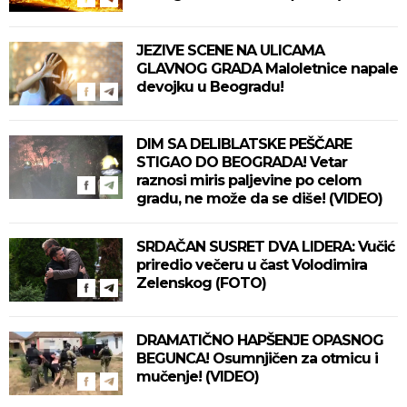
JEZIVE SCENE NA ULICAMA
GLAVNOG GRADA Maloletnice napale
devojku u Beogradu!
DIM SA DELIBLATSKE PEŠČARE
STIGAO DO BEOGRADA! Vetar
raznosi miris paljevine po celom
gradu, ne može da se diše! (VIDEO)
SRDAČAN SUSRET DVA LIDERA: Vučić
priredio večeru u čast Volodimira
Zelenskog (FOTO)
DRAMATIČNO HAPŠENJE OPASNOG
BEGUNCA! Osumnjičen za otmicu i
mučenje! (VIDEO)