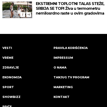
EKSTREMNI TOPLOTNI TALAS STEŽE,
SRBIJA SE TOPI Živa u termometru
nemilosrdno raste u ovim gradovima
VESTI
PRAVILA KORIŠĆENJA
VREME
IMPRESSUM
ZDRAVLJE
O NAMA
EKONOMIJA
TANJUG TV PROGRAM
SPORT
MARKETING
SHOWBIZZ
KONTAKT
PRIČE