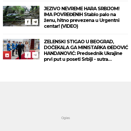
JEZIVO NEVREME HARA SRBIJOM!
IMA POVREĐENIH Stablo palo na
ženu, hitno prevezena u Urgentni
centar! (VIDEO)
ZELENSKI STIGAO U BEOGRAD,
DOČEKALA GA MINISTARKA ĐEDOVIĆ
HANDANOVIĆ: Predsednik Ukrajine
prvi put u poseti Srbiji - sutra
sastanak sa Vučićem! (FOTO/VIDEO)