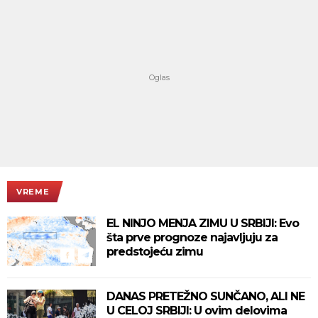
VREME
EL NINJO MENJA ZIMU U SRBIJI: Evo
šta prve prognoze najavljuju za
predstojeću zimu
DANAS PRETEŽNO SUNČANO, ALI NE
U CELOJ SRBIJI: U ovim delovima