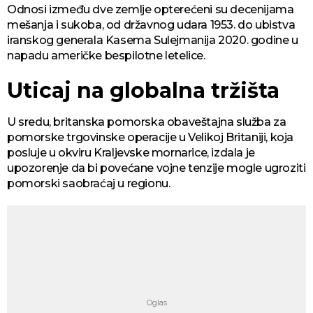
Odnosi između dve zemlje opterećeni su decenijama
mešanja i sukoba, od državnog udara 1953. do ubistva
iranskog generala Kasema Sulejmanija 2020. godine u
napadu američke bespilotne letelice.
Uticaj na globalna tržišta
U sredu, britanska pomorska obaveštajna služba za
pomorske trgovinske operacije u Velikoj Britaniji, koja
posluje u okviru Kraljevske mornarice, izdala je
upozorenje da bi povećane vojne tenzije mogle ugroziti
pomorski saobraćaj u regionu.