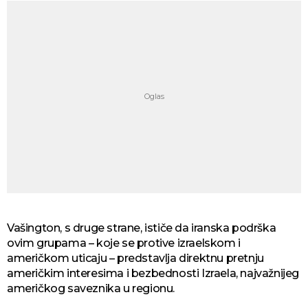
Vašington, s druge strane, ističe da iranska podrška
ovim grupama – koje se protive izraelskom i
američkom uticaju – predstavlja direktnu pretnju
američkim interesima i bezbednosti Izraela, najvažnijeg
američkog saveznika u regionu.