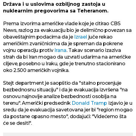
Država i u uslovima ozbiljnog zastoja u
nuklearnim pregovorima sa Teheranom.
Prema izvorima američke vlade koje je citirao CBS
News, razlog za evakuaciju bio je delimično povezan sa
obaveštajnim podacima da je
Izrael
juče rekao
američkim zvaničnicima da je spreman da pokrene
vojnu operaciju protiv
Irana
. Takav scenario izaziva
strah da bi Iran mogao da uzvrati udarima na američke
ciljeve, posebno u Iraku, gde je trenutno stacionirano
oko 2.500 američkih vojnika.
Stejt department je saopštio da "stalno procenjuje
bezbednosnu situaciju" i da je evakuacija izvršena "na
osnovu najnovije analize bezbednosti osoblja na
terenu". Američki predsednik
Donald Tramp
izjavio je u
sredu da je evakuacija savetovana jer bi "region mogao
da postane opasno mesto", dodajući: "Videćemo šta
će se desiti".