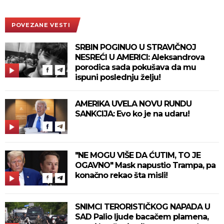
POVEZANE VESTI
SRBIN POGINUO U STRAVIČNOJ
NESREĆI U AMERICI: Aleksandrova
porodica sada pokušava da mu
ispuni poslednju želju!
AMERIKA UVELA NOVU RUNDU
SANKCIJA: Evo ko je na udaru!
"NE MOGU VIŠE DA ĆUTIM, TO JE
OGAVNO" Mask napustio Trampa, pa
konačno rekao šta misli!
SNIMCI TERORISTIČKOG NAPADA U
SAD Palio ljude bacačem plamena,