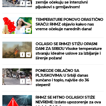
zemlje očekuju se intenzivni
pljuskovi s grmljavinom!
TEMPERATURE PONOVO DRASTIČNO
SKAČU: RHMZ objavio kakvo nas
vreme očekuje narednih dana!
OGLASIO SE RHMZ! STIŽU OPASNI
DANI ZA SRBIJU Visoke temperature
stvaraju idealne uslove za izbijanje i
širenje požara!
PONEGDE OBLAČNO SA
PLJUSKOVIMA: U Srbiji danas
sunčano i toplo, najviše do 36
stepeni!
RHMZ SE HITNO OGLASIO! STIŽE
NEVREME: Izdato upozorenje za ova