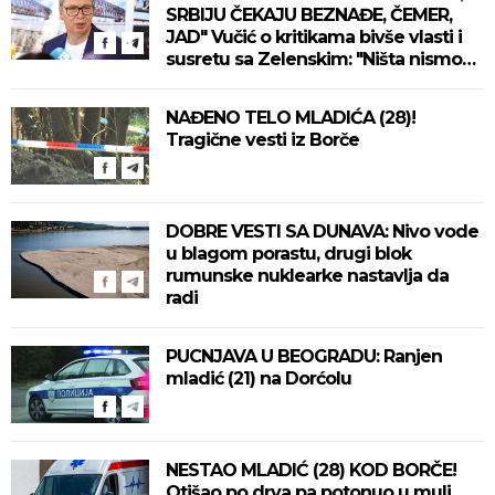
SRBIJU ČEKAJU BEZNAĐE, ČEMER,
JAD" Vučić o kritikama bivše vlasti i
susretu sa Zelenskim: "Ništa nismo
izgubili, ne uvodimo sankcije Rusiji"
(VIDEO)
NAĐENO TELO MLADIĆA (28)!
Tragične vesti iz Borče
DOBRE VESTI SA DUNAVA: Nivo vode
u blagom porastu, drugi blok
rumunske nuklearke nastavlja da
radi
PUCNJAVA U BEOGRADU: Ranjen
mladić (21) na Dorćolu
NESTAO MLADIĆ (28) KOD BORČE!
Otišao po drva pa potonuo u mulj