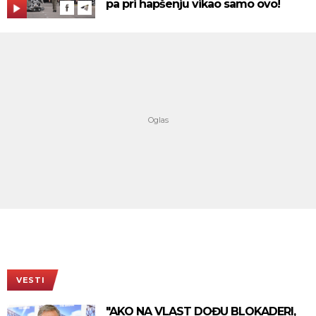
pa pri hapšenju vikao samo ovo!
VESTI
"AKO NA VLAST DOĐU BLOKADERI,