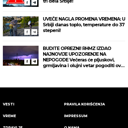
tri dela Srbije!
UVEČE NAGLA PROMENA VREMENA: U
Srbiji danas toplo, temperature do 37
stepeni!
BUDITE OPREZNI! RHMZ IZDAO
NAJNOVIJE UPOZORENJE NA
NEPOGODE Večeras će pljuskovi,
grmljavina i olujni vetar pogoditi ove
delove zemlje!
VESTI
PRAVILA KORIŠĆENJA
VREME
IMPRESSUM
ZDRAVLJE
O NAMA