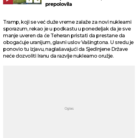
prepolovila
Tramp, koji se već duže vreme zalaže za novi nuklearni
sporazum, rekao je u podkastu u ponedeljak da je sve
manje uveren da će Teheran pristati da prestane da
obogaćuje uranijum, glavni uslov Vašingtona. U sredu je
ponovio tu izjavu, naglašavajući da Sjedinjene Države
neće dozvoliti Iranu da razvije nuklearno oružje.