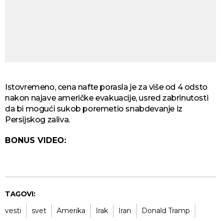
Istovremeno, cena nafte porasla je za više od 4 odsto
nakon najave američke evakuacije, usred zabrinutosti
da bi mogući sukob poremetio snabdevanje iz
Persijskog zaliva.
BONUS VIDEO:
TAGOVI:
vesti
svet
Amerika
Irak
Iran
Donald Tramp