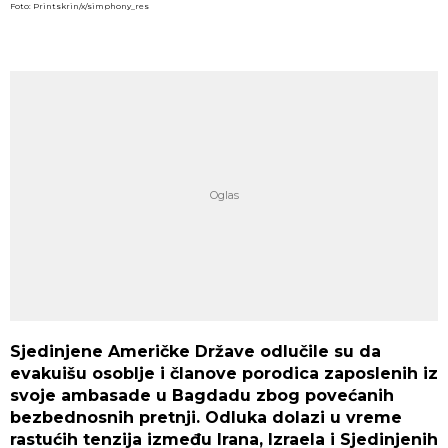
Foto: Printskrin/x/simphony_res
Sjedinjene Američke Države odlučile su da
evakuišu osoblje i članove porodica zaposlenih iz
svoje ambasade u Bagdadu zbog povećanih
bezbednosnih pretnji. Odluka dolazi u vreme
rastućih tenzija između Irana, Izraela i Sjedinjenih