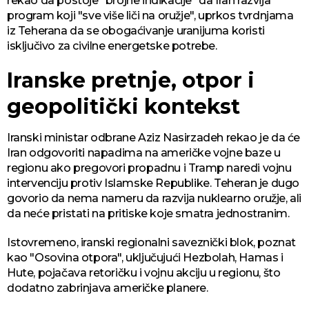
rekao da postoje "brojne indikacije" da Iran razvija
program koji "sve više liči na oružje", uprkos tvrdnjama
iz Teherana da se obogaćivanje uranijuma koristi
isključivo za civilne energetske potrebe.
Iranske pretnje, otpor i
geopolitički kontekst
Iranski ministar odbrane Aziz Nasirzadeh rekao je da će
Iran odgovoriti napadima na američke vojne baze u
regionu ako pregovori propadnu i Tramp naredi vojnu
intervenciju protiv Islamske Republike. Teheran je dugo
govorio da nema nameru da razvija nuklearno oružje, ali
da neće pristati na pritiske koje smatra jednostranim.
Istovremeno, iranski regionalni saveznički blok, poznat
kao "Osovina otpora", uključujući Hezbolah, Hamas i
Hute, pojačava retoričku i vojnu akciju u regionu, što
dodatno zabrinjava američke planere.