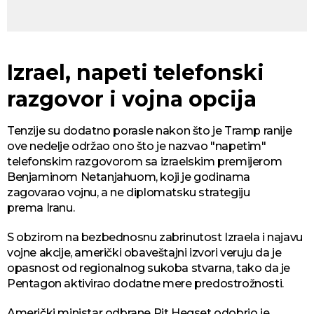
Izrael, napeti telefonski
razgovor i vojna opcija
Tenzije su dodatno porasle nakon što je Tramp ranije
ove nedelje održao ono što je nazvao "napetim"
telefonskim razgovorom sa izraelskim premijerom
Benjaminom Netanjahuom, koji je godinama
zagovarao vojnu, a ne diplomatsku strategiju
prema Iranu.
S obzirom na bezbednosnu zabrinutost Izraela i najavu
vojne akcije, američki obaveštajni izvori veruju da je
opasnost od regionalnog sukoba stvarna, tako da je
Pentagon aktivirao dodatne mere predostrožnosti.
Američki ministar odbrane Pit Hegset odobrio je