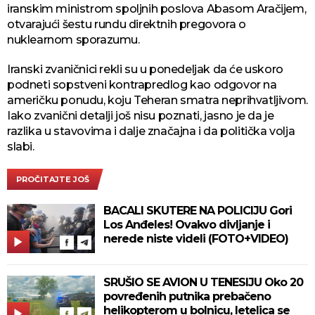
iranskim ministrom spoljnih poslova Abasom Aračijem,
otvarajući šestu rundu direktnih pregovora o
nuklearnom sporazumu.
Iranski zvaničnici rekli su u ponedeljak da će uskoro
podneti sopstveni kontrapredlog kao odgovor na
američku ponudu, koju Teheran smatra neprihvatljivom.
Iako zvanični detalji još nisu poznati, jasno je da je
razlika u stavovima i dalje značajna i da politička volja
slabi.
PROČITAJTE JOŠ
BACALI SKUTERE NA POLICIJU Gori
Los Anđeles! Ovakvo divljanje i
nerede niste videli (FOTO+VIDEO)
SRUŠIO SE AVION U TENESIJU Oko 20
povređenih putnika prebačeno
helikopterom u bolnicu, letelica se