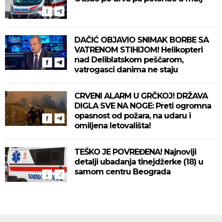
DAČIĆ OBJAVIO SNIMAK BORBE SA
VATRENOM STIHIJOM! Helikopteri
nad Deliblatskom peščarom,
vatrogasci danima ne staju
CRVENI ALARM U GRČKOJ! DRŽAVA
DIGLA SVE NA NOGE: Preti ogromna
opasnost od požara, na udaru i
omiljena letovališta!
TEŠKO JE POVREĐENA! Najnoviji
detalji ubadanja tinejdžerke (18) u
samom centru Beograda