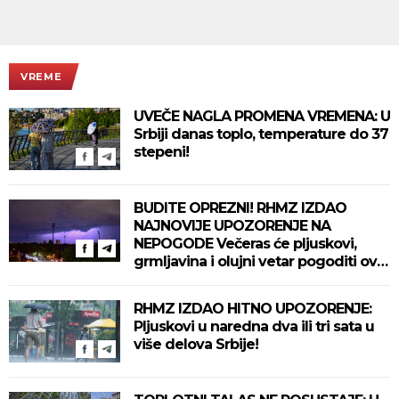
VREME
UVEČE NAGLA PROMENA VREMENA: U
Srbiji danas toplo, temperature do 37
stepeni!
BUDITE OPREZNI! RHMZ IZDAO
NAJNOVIJE UPOZORENJE NA
NEPOGODE Večeras će pljuskovi,
grmljavina i olujni vetar pogoditi ove
delove zemlje!
RHMZ IZDAO HITNO UPOZORENJE:
Pljuskovi u naredna dva ili tri sata u
više delova Srbije!