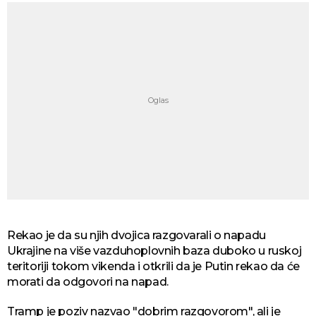
Rekao je da su njih dvojica razgovarali o napadu
Ukrajine na više vazduhoplovnih baza duboko u ruskoj
teritoriji tokom vikenda i otkrili da je Putin rekao da će
morati da odgovori na napad.
Tramp je poziv nazvao "dobrim razgovorom", ali je