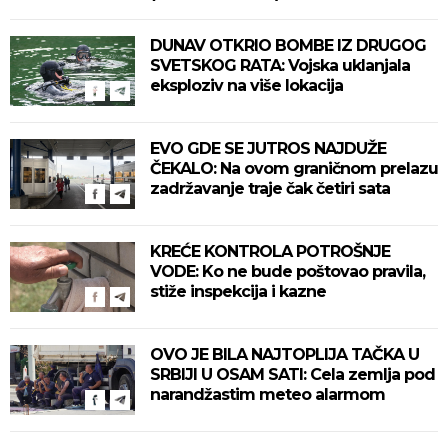
DUNAV OTKRIO BOMBE IZ DRUGOG
SVETSKOG RATA: Vojska uklanjala
eksploziv na više lokacija
EVO GDE SE JUTROS NAJDUŽE
ČEKALO: Na ovom graničnom prelazu
zadržavanje traje čak četiri sata
KREĆE KONTROLA POTROŠNJE
VODE: Ko ne bude poštovao pravila,
stiže inspekcija i kazne
OVO JE BILA NAJTOPLIJA TAČKA U
SRBIJI U OSAM SATI: Cela zemlja pod
narandžastim meteo alarmom