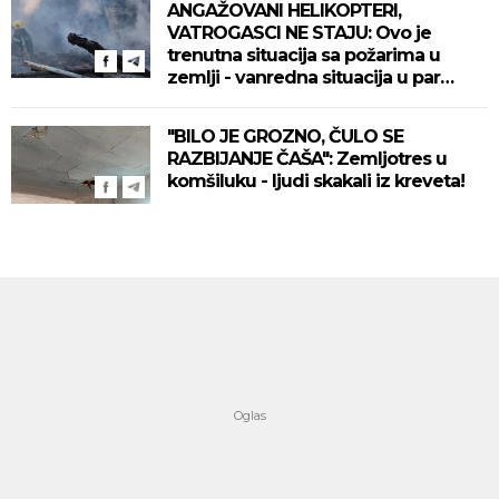
ANGAŽOVANI HELIKOPTERI,
VATROGASCI NE STAJU: Ovo je
trenutna situacija sa požarima u
zemlji - vanredna situacija u par
mesta!
"BILO JE GROZNO, ČULO SE
RAZBIJANJE ČAŠA": Zemljotres u
komšiluku - ljudi skakali iz kreveta!