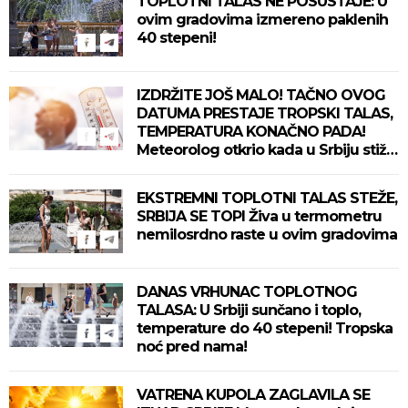
TOPLOTNI TALAS NE POSUSTAJE: U
ovim gradovima izmereno paklenih
40 stepeni!
IZDRŽITE JOŠ MALO! TAČNO OVOG
DATUMA PRESTAJE TROPSKI TALAS,
TEMPERATURA KONAČNO PADA!
Meteorolog otkrio kada u Srbiju stiže
zahlađenje!
EKSTREMNI TOPLOTNI TALAS STEŽE,
SRBIJA SE TOPI Živa u termometru
nemilosrdno raste u ovim gradovima
DANAS VRHUNAC TOPLOTNOG
TALASA: U Srbiji sunčano i toplo,
temperature do 40 stepeni! Tropska
noć pred nama!
VATRENA KUPOLA ZAGLAVILA SE