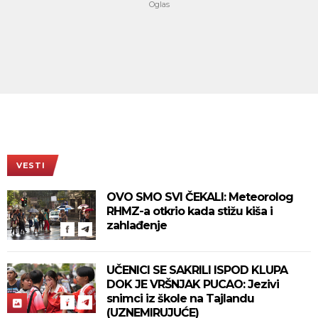
VESTI
OVO SMO SVI ČEKALI: Meteorolog
RHMZ-a otkrio kada stižu kiša i
zahlađenje
UČENICI SE SAKRILI ISPOD KLUPA
DOK JE VRŠNJAK PUCAO: Jezivi
snimci iz škole na Tajlandu
(UZNEMIRUJUĆE)