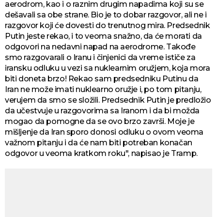
aerodrom, kao i o raznim drugim napadima koji su se
dešavali sa obe strane. Bio je to dobar razgovor, ali ne i
razgovor koji će dovesti do trenutnog mira. Predsednik
Putin jeste rekao, i to veoma snažno, da će morati da
odgovori na nedavni napad na aerodrome. Takođe
smo razgovarali o Iranu i činjenici da vreme ističe za
iransku odluku u vezi sa nuklearnim oružjem, koja mora
biti doneta brzo! Rekao sam predsedniku Putinu da
Iran ne može imati nuklearno oružje i, po tom pitanju,
verujem da smo se složili. Predsednik Putin je predložio
da učestvuje u razgovorima sa Iranom i da bi možda
mogao da pomogne da se ovo brzo završi. Moje je
mišljenje da Iran sporo donosi odluku o ovom veoma
važnom pitanju i da će nam biti potreban konačan
odgovor u veoma kratkom roku", napisao je Tramp.