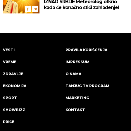
IZNAD SRBIJE Meteorolog otkrio
kada će konačno stići zahlađenje!
VESTI
PRAVILA KORIŠĆENJA
VREME
IMPRESSUM
ZDRAVLJE
O NAMA
EKONOMIJA
TANJUG TV PROGRAM
SPORT
MARKETING
SHOWBIZZ
KONTAKT
PRIČE