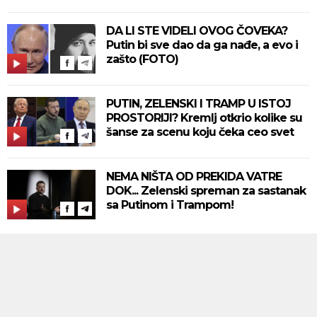
DA LI STE VIDELI OVOG ČOVEKA?
Putin bi sve dao da ga nađe, a evo i
zašto (FOTO)
PUTIN, ZELENSKI I TRAMP U ISTOJ
PROSTORIJI? Kremlj otkrio kolike su
šanse za scenu koju čeka ceo svet
NEMA NIŠTA OD PREKIDA VATRE
DOK... Zelenski spreman za sastanak
sa Putinom i Trampom!