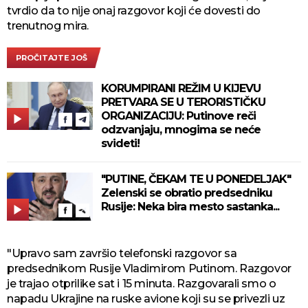
tvrdio da to nije onaj razgovor koji će dovesti do
trenutnog mira.
PROČITAJTE JOŠ
KORUMPIRANI REŽIM U KIJEVU
PRETVARA SE U TERORISTIČKU
ORGANIZACIJU: Putinove reči
odzvanjaju, mnogima se neće
svideti!
"PUTINE, ČEKAM TE U PONEDELJAK"
Zelenski se obratio predsedniku
Rusije: Neka bira mesto sastanka...
"Upravo sam završio telefonski razgovor sa
predsednikom Rusije Vladimirom Putinom. Razgovor
je trajao otprilike sat i 15 minuta. Razgovarali smo o
napadu Ukrajine na ruske avione koji su se privezli uz