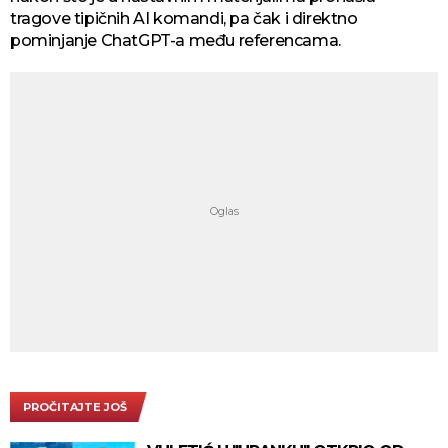
tragove tipičnih AI komandi, pa čak i direktno
pominjanje ChatGPT-a među referencama.
PROČITAJTE JOŠ