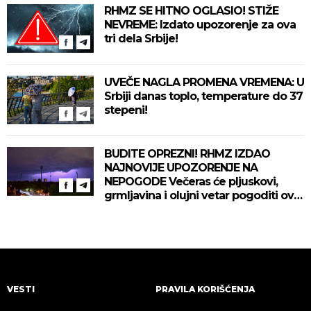
RHMZ SE HITNO OGLASIO! STIŽE
NEVREME: Izdato upozorenje za ova
tri dela Srbije!
UVEČE NAGLA PROMENA VREMENA: U
Srbiji danas toplo, temperature do 37
stepeni!
BUDITE OPREZNI! RHMZ IZDAO
NAJNOVIJE UPOZORENJE NA
NEPOGODE Večeras će pljuskovi,
grmljavina i olujni vetar pogoditi ove
delove zemlje!
VESTI
PRAVILA KORIŠĆENJA