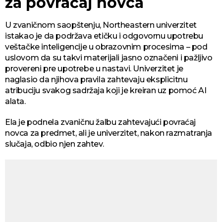
za povraćaj novca
U zvaničnom saopštenju, Northeastern univerzitet
istakao je da podržava etičku i odgovornu upotrebu
veštačke inteligencije u obrazovnim procesima – pod
uslovom da su takvi materijali jasno označeni i pažljivo
provereni pre upotrebe u nastavi. Univerzitet je
naglasio da njihova pravila zahtevaju eksplicitnu
atribuciju svakog sadržaja koji je kreiran uz pomoć AI
alata.
Ela je podnela zvaničnu žalbu zahtevajući povraćaj
novca za predmet, ali je univerzitet, nakon razmatranja
slučaja, odbio njen zahtev.