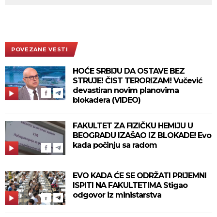
POVEZANE VESTI
HOĆE SRBIJU DA OSTAVE BEZ
STRUJE! ČIST TERORIZAM! Vučević
devastiran novim planovima
blokadera (VIDEO)
FAKULTET ZA FIZIČKU HEMIJU U
BEOGRADU IZAŠAO IZ BLOKADE! Evo
kada počinju sa radom
EVO KADA ĆE SE ODRŽATI PRIJEMNI
ISPITI NA FAKULTETIMA Stigao
odgovor iz ministarstva