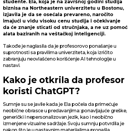
studente. Ela, koja je na završnoj godini studija
biznisa na Northeastern univerzitetu u Bostonu,
izjavila je da se osećala prevareno, naročito
imajući u vidu visoku cenu studija i očekivanje
da će znanje sticati od stručnjaka, a ne uz pomoć
alata baziranih na veštačkoj inteligenciji.
Takođe je naglasila da je profesorovo ponašanje u
suprotnosti sa pravilima univerziteta, koja izričito
zabranjuju neovlašćeno korišćenje AI tehnologije u
nastavi.
Kako je otkrila da profesor
koristi ChatGPT?
Sumnje su se javile kada je Ela počela da primećuje
neobične obrasce u predavanjima: ponavljajuće greške,
generički i nepersonalizovan jezik, kao i neobično
izmenjene vizualne sadržaje. Svoju sumnju potvrdila je
nakon što je u nastavnim materijalima pronašla