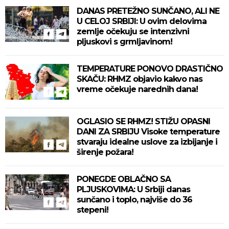
DANAS PRETEŽNO SUNČANO, ALI NE
U CELOJ SRBIJI: U ovim delovima
zemlje očekuju se intenzivni
pljuskovi s grmljavinom!
TEMPERATURE PONOVO DRASTIČNO
SKAČU: RHMZ objavio kakvo nas
vreme očekuje narednih dana!
OGLASIO SE RHMZ! STIŽU OPASNI
DANI ZA SRBIJU Visoke temperature
stvaraju idealne uslove za izbijanje i
širenje požara!
PONEGDE OBLAČNO SA
PLJUSKOVIMA: U Srbiji danas
sunčano i toplo, najviše do 36
stepeni!