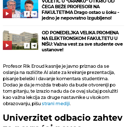
VULETIĆ U "URANKU" OTKRIO OD
ČEGA BEŽE PROFESORI NA
FAKULTETIMA Drago ostao u šoku -
jedno je nepovratno izgubljeno!
OD PONEDELJKA VELIKA PROMENA
NA ELEKTRONSKOM FAKULTETU U
NIŠU: Važna vest za sve studente ove
ustanove!
Profesor Rik Eroud kasnije je javno priznao da se
oslanja na različite AI alate za kreiranje prezentacija,
pisanje beleški i davanje komentara studentima.
Dodao je da je možda trebalo da bude otvoreniji po
tom pitanju, te izrazio nadu da će ovaj slučaj poslužiti
kao važna lekcija za druge nastavnike u visokom
obrazovanju, pišu
strani mediji
.
Univerzitet odbacio zahtev