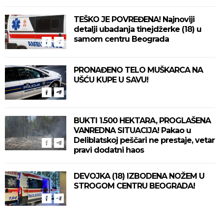
TEŠKO JE POVREĐENA! Najnoviji
detalji ubadanja tinejdžerke (18) u
samom centru Beograda
PRONAĐENO TELO MUŠKARCA NA
UŠĆU KUPE U SAVU!
BUKTI 1.500 HEKTARA, PROGLAŠENA
VANREDNA SITUACIJA! Pakao u
Deliblatskoj peščari ne prestaje, vetar
pravi dodatni haos
DEVOJKA (18) IZBODENA NOŽEM U
STROGOM CENTRU BEOGRADA!