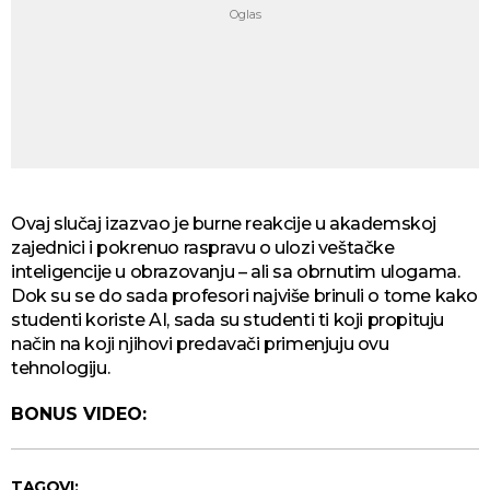
Ovaj slučaj izazvao je burne reakcije u akademskoj
zajednici i pokrenuo raspravu o ulozi veštačke
inteligencije u obrazovanju – ali sa obrnutim ulogama.
Dok su se do sada profesori najviše brinuli o tome kako
studenti koriste AI, sada su studenti ti koji propituju
način na koji njihovi predavači primenjuju ovu
tehnologiju.
BONUS VIDEO:
TAGOVI: