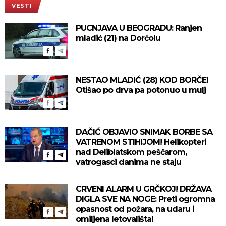
VESTI
PUCNJAVA U BEOGRADU: Ranjen
mladić (21) na Dorćolu
NESTAO MLADIĆ (28) KOD BORČE!
Otišao po drva pa potonuo u mulj
DAČIĆ OBJAVIO SNIMAK BORBE SA
VATRENOM STIHIJOM! Helikopteri
nad Deliblatskom peščarom,
vatrogasci danima ne staju
CRVENI ALARM U GRČKOJ! DRŽAVA
DIGLA SVE NA NOGE: Preti ogromna
opasnost od požara, na udaru i
omiljena letovališta!