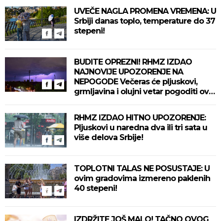
UVEČE NAGLA PROMENA VREMENA: U
Srbiji danas toplo, temperature do 37
stepeni!
BUDITE OPREZNI! RHMZ IZDAO
NAJNOVIJE UPOZORENJE NA
NEPOGODE Večeras će pljuskovi,
grmljavina i olujni vetar pogoditi ove
delove zemlje!
RHMZ IZDAO HITNO UPOZORENJE:
Pljuskovi u naredna dva ili tri sata u
više delova Srbije!
TOPLOTNI TALAS NE POSUSTAJE: U
ovim gradovima izmereno paklenih
40 stepeni!
IZDRŽITE JOŠ MALO! TAČNO OVOG