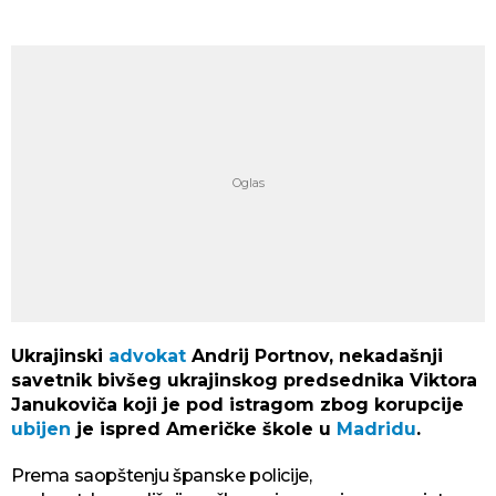
Ukrajinski
advokat
Andrij Portnov, nekadašnji
savetnik bivšeg ukrajinskog predsednika Viktora
Janukoviča koji je pod istragom zbog korupcije
ubijen
je ispred Američke škole u
Madridu
.
Prema saopštenju španske policije,