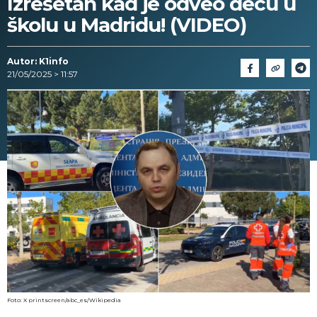
Izrešetan kad je odveo decu u
školu u Madridu! (VIDEO)
Autor: K1info
21/05/2025 > 11:57
Foto: X printscreen/abc_es/Wikipedia