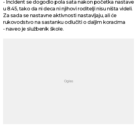
- Incident se dogodio pola sata nakon početka nastave
u 8.45, tako da ni deca ni njihovi roditelji nisu ništa videli.
Za sada se nastavne aktivnosti nastavljaju, ali će
rukovodstvo na sastanku odlučiti o daljim koracima
- naveo je službenik škole.