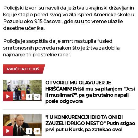
Policijski izvori su naveli da je žrtva ukrajinski državljanin
koji je stajao pored svog vozila ispred Američke škole u
​​Pozuelu oko 9.15 časova , gde su u to vreme ulazile
desetine učenika.
Policija je saopštila da je smrt nastupila "usled
smrtonosnih povreda nakon što je žrtva zadobila
najmanje tri prostrelne rane".
PROČITAJTE JOŠ
OTVORILI MU GLAVU JER JE
HRIŠĆANIN! Prišli mu sa pitanjem "Jesi
li musliman?", pa ga brutalno napali
posle odgovora
"I U KONKURENCIJI IDIOTA ONI BI
ZAUZELI DRUGO MESTO" Putin stigao
prvi put u Kursk, pa zatekao ovo!