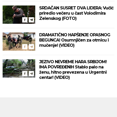
SRDAČAN SUSRET DVA LIDERA: Vučić
priredio večeru u čast Volodimira
Zelenskog (FOTO)
DRAMATIČNO HAPŠENJE OPASNOG
BEGUNCA! Osumnjičen za otmicu i
mučenje! (VIDEO)
JEZIVO NEVREME HARA SRBIJOM!
IMA POVREĐENIH Stablo palo na
ženu, hitno prevezena u Urgentni
centar! (VIDEO)