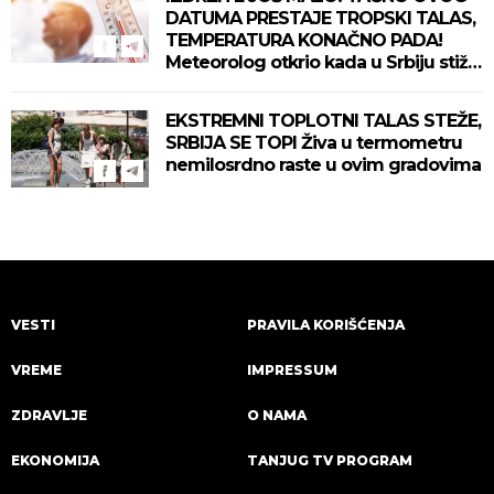
DATUMA PRESTAJE TROPSKI TALAS,
TEMPERATURA KONAČNO PADA!
Meteorolog otkrio kada u Srbiju stiže
zahlađenje!
EKSTREMNI TOPLOTNI TALAS STEŽE,
SRBIJA SE TOPI Živa u termometru
nemilosrdno raste u ovim gradovima
VESTI
PRAVILA KORIŠĆENJA
VREME
IMPRESSUM
ZDRAVLJE
O NAMA
EKONOMIJA
TANJUG TV PROGRAM