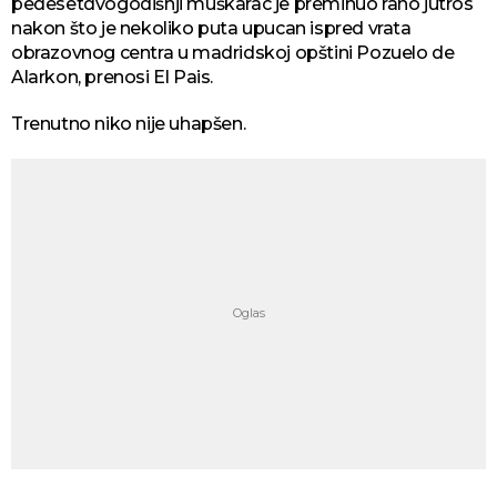
pedesetdvogodišnji muškarac je preminuo rano jutros
nakon što je nekoliko puta upucan ispred vrata
obrazovnog centra u madridskoj opštini Pozuelo de
Alarkon, prenosi El Pais.
Trenutno niko nije uhapšen.