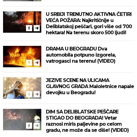
U SRBIJI TRENUTNO AKTIVNA ČETIRI
VEĆA POŽARA: Najkritičnije u
Deliblatskoj peščari, gori više od 700
hektara! Na terenu skoro 500 ljudi!
DRAMA U BEOGRADU Dva
automobila potpuno izgorela,
vatrogasci na terenu! (VIDEO)
JEZIVE SCENE NA ULICAMA
GLAVNOG GRADA Maloletnice napale
devojku u Beogradu!
DIM SA DELIBLATSKE PEŠČARE
STIGAO DO BEOGRADA! Vetar
raznosi miris paljevine po celom
gradu, ne može da se diše! (VIDEO)