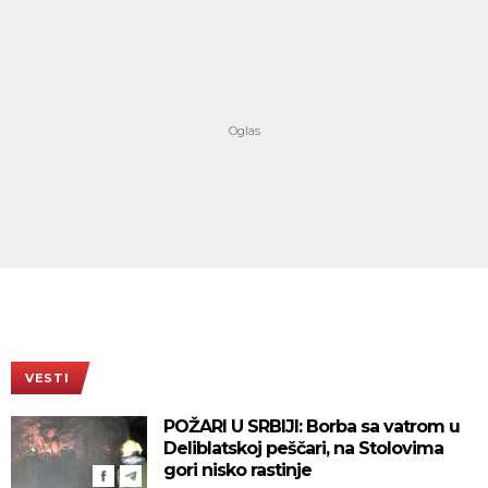
VESTI
POŽARI U SRBIJI: Borba sa vatrom u
Deliblatskoj peščari, na Stolovima
gori nisko rastinje