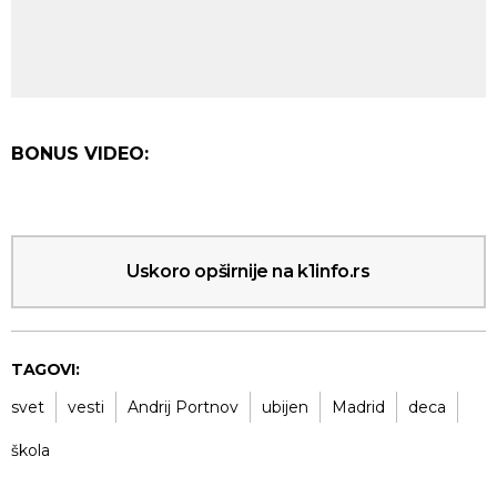
BONUS VIDEO:
Uskoro opširnije na k1info.rs
TAGOVI:
svet
vesti
Andrij Portnov
ubijen
Madrid
deca
škola