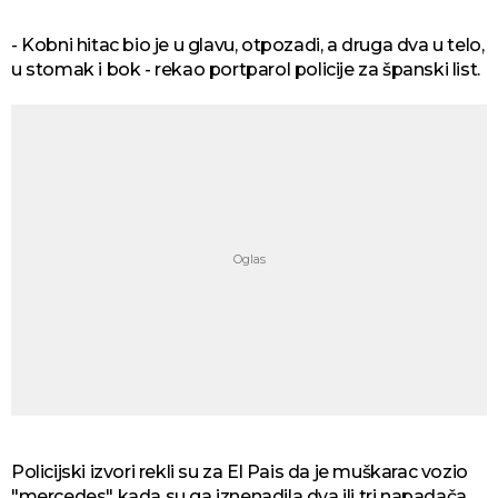
- Kobni hitac bio je u glavu, otpozadi, a druga dva u telo,
u stomak i bok - rekao portparol policije za španski list.
Policijski izvori rekli su za El Pais da je muškarac vozio
"mercedes" kada su ga iznenadila dva ili tri napadača,