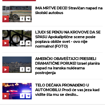
IMA MRTVE DECE! Stravičan napad na
školski autobus
LJUDI SE PENJU NA KROVOVE DA SE
SPASU Apokaliptične scene posle
poplava obišle svet - ovo nije
normalno! (FOTO)
AMERIČKI OBAVEŠTAJCI PRESRELI
DRAMATIČNE PORUKE! Izrael planira
napad na iranska nuklearna
postrojenja
TELO DEČAKA PRONAĐENO U
AUTOMOBILU: Proći će vas jeza kad
vidite šta mu se desilo...