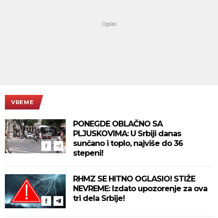
VREME
PONEGDE OBLAČNO SA
PLJUSKOVIMA: U Srbiji danas
sunčano i toplo, najviše do 36
stepeni!
RHMZ SE HITNO OGLASIO! STIŽE
NEVREME: Izdato upozorenje za ova
tri dela Srbije!