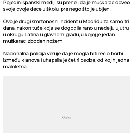
Pojedini španski mediji su preneli da je muškarac odveo
svoje dvoje dece u školu, pre nego što je ubijen.
Ovo je drugi smrtonosni incident u Madridu za samo tri
dana, nakon tuče koja se dogodila rano u nedelju ujutru
u okrugu Latina u glavnom gradu, u kojoj je jedan
muškarac izboden nožem.
Nacionalna policija veruje da je mogla biti reč o borbi
između klanova i uhapsila je četiri osobe, od kojih jedna
maloletna.