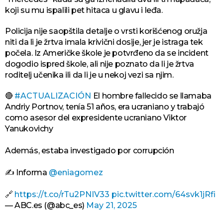
koji su mu ispalili pet hitaca u glavu i leđa.
Policija nije saopštila detalje o vrsti korišćenog oružja
niti da li je žrtva imala krivični dosije, jer je istraga tek
počela. Iz Američke škole je potvrđeno da se incident
dogodio ispred škole, ali nije poznato da li je žrtva
roditelj učenika ili da li je u nekoj vezi sa njim.
🔴
#ACTUALIZACIÓN
El hombre fallecido se llamaba
Andriy Portnov, tenía 51 años, era ucraniano y trabajó
como asesor del expresidente ucraniano Viktor
Yanukovichy
Además, estaba investigado por corrupción
✍ Informa
@eniagomez
🔗
https://t.co/rTu2PNIV33
pic.twitter.com/64svk1jRfi
— ABC.es (@abc_es)
May 21, 2025