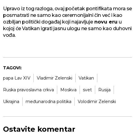
Upravo iz tog razloga, ovaj početak pontifikata mora se
posmatrati ne samo kao ceremonijalni čin već i kao
ozbiljan politički događaj koji najavljuje
novu eru
u
kojoj će Vatikan igrati jasnu ulogu ne samo kao duhovni
vođa.
TAGOVI:
papa Lav XIV
Vladimir Zelenski
Vatikan
Ruska pravoslavna crkva
Moskva
svet
Rusija
Ukrajina
međunarodna politika
Volodimir Zelenski
Ostavite komentar