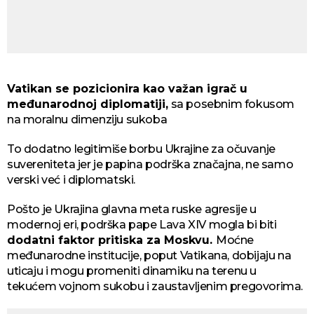
Vatikan se pozicionira kao važan igrač u
međunarodnoj diplomatiji,
sa posebnim fokusom
na moralnu dimenziju sukoba
To dodatno legitimiše borbu Ukrajine za očuvanje
suvereniteta jer je papina podrška značajna, ne samo
verski već i diplomatski.
Pošto je Ukrajina glavna meta ruske agresije u
modernoj eri, podrška pape Lava XIV mogla bi biti
dodatni faktor pritiska za Moskvu.
Moćne
međunarodne institucije, poput Vatikana, dobijaju na
uticaju i mogu promeniti dinamiku na terenu u
tekućem vojnom sukobu i zaustavljenim pregovorima.