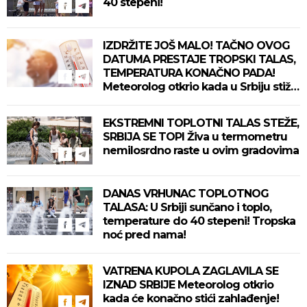
40 stepeni!
IZDRŽITE JOŠ MALO! TAČNO OVOG
DATUMA PRESTAJE TROPSKI TALAS,
TEMPERATURA KONAČNO PADA!
Meteorolog otkrio kada u Srbiju stiže
zahlađenje!
EKSTREMNI TOPLOTNI TALAS STEŽE,
SRBIJA SE TOPI Živa u termometru
nemilosrdno raste u ovim gradovima
DANAS VRHUNAC TOPLOTNOG
TALASA: U Srbiji sunčano i toplo,
temperature do 40 stepeni! Tropska
noć pred nama!
VATRENA KUPOLA ZAGLAVILA SE
IZNAD SRBIJE Meteorolog otkrio
kada će konačno stići zahlađenje!