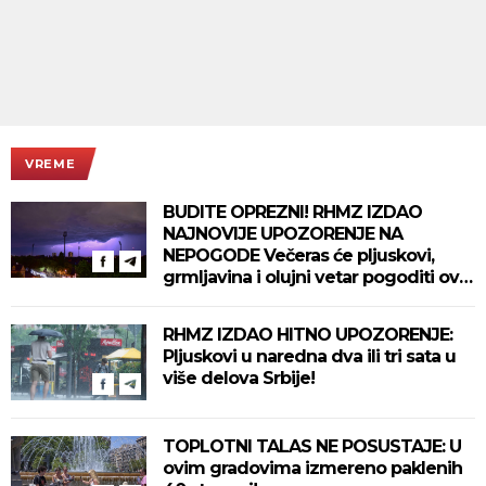
VREME
BUDITE OPREZNI! RHMZ IZDAO
NAJNOVIJE UPOZORENJE NA
NEPOGODE Večeras će pljuskovi,
grmljavina i olujni vetar pogoditi ove
delove zemlje!
RHMZ IZDAO HITNO UPOZORENJE:
Pljuskovi u naredna dva ili tri sata u
više delova Srbije!
TOPLOTNI TALAS NE POSUSTAJE: U
ovim gradovima izmereno paklenih