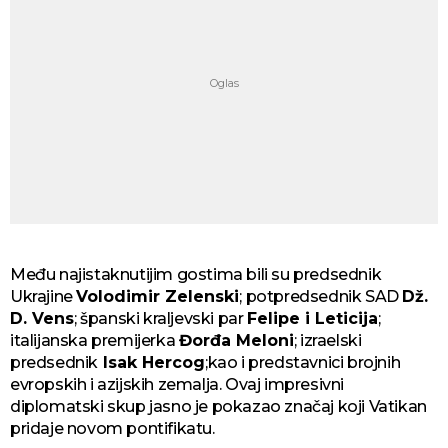
Među najistaknutijim gostima bili su predsednik
Ukrajine
Volodimir Zelenski
; potpredsednik SAD
Dž.
D. Vens
; španski kraljevski par
Felipe i Leticija
;
italijanska premijerka
Đorđa Meloni
; izraelski
predsednik
Isak Hercog
;kao i predstavnici brojnih
evropskih i azijskih zemalja. Ovaj impresivni
diplomatski skup jasno je pokazao značaj koji Vatikan
pridaje novom pontifikatu.