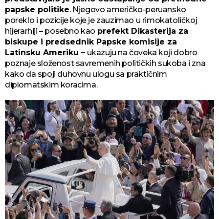
papske politike
. Njegovo američko-peruansko
poreklo i pozicije koje je zauzimao u rimokatoličkoj
hijerarhiji – posebno kao
prefekt Dikasterija za
biskupe i predsednik Papske komisije za
Latinsku Ameriku –
ukazuju na čoveka koji dobro
poznaje složenost savremenih političkih sukoba i zna
kako da spoji duhovnu ulogu sa praktičnim
diplomatskim koracima.