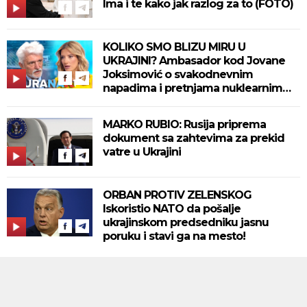
Ima i te kako jak razlog za to (FOTO)
KOLIKO SMO BLIZU MIRU U
UKRAJINI? Ambasador kod Jovane
Joksimović o svakodnevnim
napadima i pretnjama nuklearnim
oružjem
MARKO RUBIO: Rusija priprema
dokument sa zahtevima za prekid
vatre u Ukrajini
ORBAN PROTIV ZELENSKOG
Iskoristio NATO da pošalje
ukrajinskom predsedniku jasnu
poruku i stavi ga na mesto!