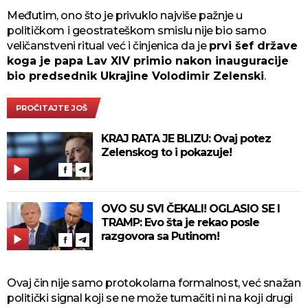
Međutim, ono što je privuklo najviše pažnje u
političkom i geostrateškom smislu nije bio samo
veličanstveni ritual već i činjenica da je
prvi šef države
koga je papa Lav XIV primio nakon inauguracije
bio predsednik Ukrajine Volodimir Zelenski
.
PROČITAJTE JOŠ
KRAJ RATA JE BLIZU: Ovaj potez
Zelenskog to i pokazuje!
OVO SU SVI ČEKALI! OGLASIO SE I
TRAMP: Evo šta je rekao posle
razgovora sa Putinom!
Ovaj čin nije samo protokolarna formalnost, već snažan
politički signal koji se ne može tumačiti ni na koji drugi