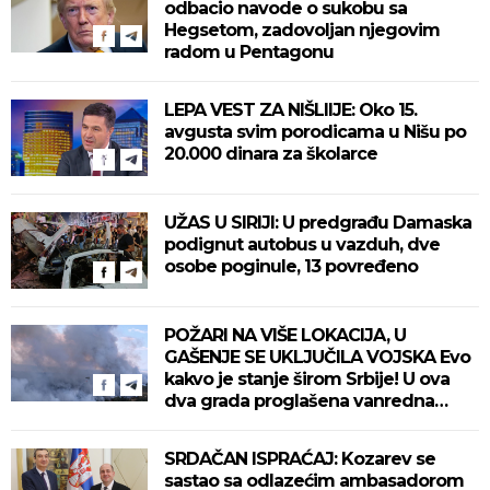
odbacio navode o sukobu sa
Hegsetom, zadovoljan njegovim
radom u Pentagonu
LEPA VEST ZA NIŠLIIJE: Oko 15.
avgusta svim porodicama u Nišu po
20.000 dinara za školarce
UŽAS U SIRIJI: U predgrađu Damaska
podignut autobus u vazduh, dve
osobe poginule, 13 povređeno
POŽARI NA VIŠE LOKACIJA, U
GAŠENJE SE UKLJUČILA VOJSKA Evo
kakvo je stanje širom Srbije! U ova
dva grada proglašena vanredna
situacija! (VIDEO)
SRDAČAN ISPRAĆAJ: Kozarev se
sastao sa odlazećim ambasadorom