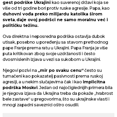
gest podrške Ukrajini
kao suverenoj državi koja se
više od tri godine bori protiv ruske agresije. Papa, kao
duhovni vođa preko milijardu katolika širom
sveta
,
daje ovoj podršci ne samo moralnu već i
političku težinu.
Ova direktna i neposredna podrška ostavlja dubok
utisak, posebno u poređenju sa stavom prethodnog
pape Franje prema ratu u Ukrajini. Papa Franja je više
puta kritikovan zbog svoje uzdržanosti i često
dvosmislenih izjava u vezi sa sukobom u Ukrajini.
Njegovi pozivi na
„mir po svaku cenu“
često su
tumačeni kao pokazatelj pasivnosti prema ruskoj
agresiji, a u nekim slučajevima čak i kao
implicitna
podrška Moskvi
. Jedan od najočiglednijih primera bila
je njegova izjava da Ukrajina treba da pokaže „hrabrost
bele zastave“ u pregovorima, što su ukrajinske vlasti i
mnogi zapadni saveznici oštro osudili.