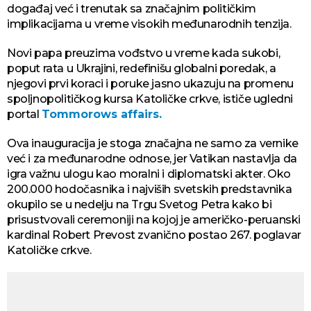
događaj već i trenutak sa značajnim političkim
implikacijama u vreme visokih međunarodnih tenzija.
Novi papa preuzima vođstvo u vreme kada sukobi,
poput rata u Ukrajini, redefinišu globalni poredak, a
njegovi prvi koraci i poruke jasno ukazuju na promenu
spoljnopolitičkog kursa Katoličke crkve, ističe ugledni
portal
Tommorows affairs.
Ova inauguracija je stoga značajna ne samo za vernike
već i za međunarodne odnose, jer Vatikan nastavlja da
igra važnu ulogu kao moralni i diplomatski akter. Oko
200.000 hodočasnika i najviših svetskih predstavnika
okupilo se u nedelju na Trgu Svetog Petra kako bi
prisustvovali ceremoniji na kojoj je američko-peruanski
kardinal Robert Prevost zvanično postao 267. poglavar
Katoličke crkve.