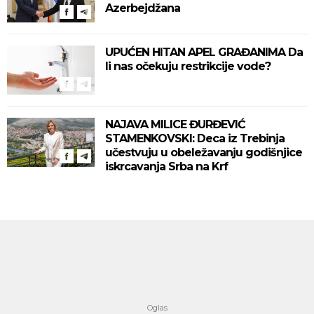
Azerbejdžana
UPUĆEN HITAN APEL GRAĐANIMA Da
li nas očekuju restrikcije vode?
NAJAVA MILICE ĐURĐEVIĆ
STAMENKOVSKI: Deca iz Trebinja
učestvuju u obeležavanju godišnjice
iskrcavanja Srba na Krf