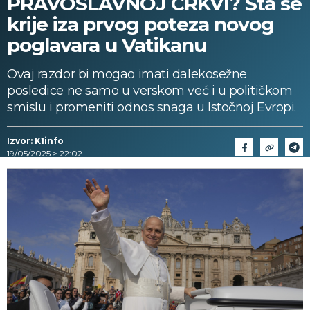
PRAVOSLAVNOJ CRKVI? Šta se
krije iza prvog poteza novog
poglavara u Vatikanu
Ovaj razdor bi mogao imati dalekosežne
posledice ne samo u verskom već i u političkom
smislu i promeniti odnos snaga u Istočnoj Evropi.
Izvor: K1info
19/05/2025 > 22:02