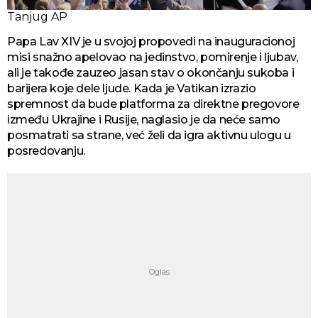
Tanjug AP
Papa Lav XIV je u svojoj propovedi na inauguracionoj
misi snažno apelovao na jedinstvo, pomirenje i ljubav,
ali je takođe zauzeo jasan stav o okončanju sukoba i
barijera koje dele ljude. Kada je Vatikan izrazio
spremnost da bude platforma za direktne pregovore
između Ukrajine i Rusije, naglasio je da neće samo
posmatrati sa strane, već želi da igra aktivnu ulogu u
posredovanju.