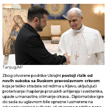
Tanjug/AP
Zbog otvorene podrške Ukrajini
postoji rizik od
novih sukoba sa Ruskom pravoslavnom crkvom
koja je teško stradala od režima u Kijevu, uključujući
proterivanje i hapšenje proruskih arhijereja i sveštenika,
upade u manastire, otimanje crkava... Diplomatske igre
do sada su uglavnom bile oprezne i usmerene na