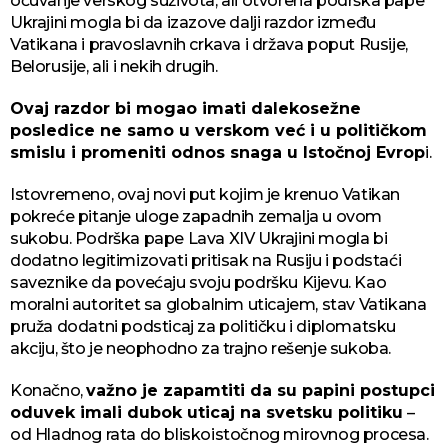
očuvanje verskog suživota, ali otvorena podrška pape
Ukrajini mogla bi da izazove dalji razdor između
Vatikana i pravoslavnih crkava i država poput Rusije,
Belorusije, ali i nekih drugih.
Ovaj razdor bi mogao imati dalekosežne
posledice ne samo u verskom već i u političkom
smislu i promeniti odnos snaga u Istočnoj Evrop
i.
Istovremeno, ovaj novi put kojim je krenuo Vatikan
pokreće pitanje uloge zapadnih zemalja u ovom
sukobu. Podrška pape Lava XIV Ukrajini mogla bi
dodatno legitimizovati pritisak na Rusiju i podstaći
saveznike da povećaju svoju podršku Kijevu. Kao
moralni autoritet sa globalnim uticajem, stav Vatikana
pruža dodatni podsticaj za političku i diplomatsku
akciju, što je neophodno za trajno rešenje sukoba.
Konačno,
važno je zapamtiti da su papini postupci
oduvek imali dubok uticaj na svetsku politiku
–
od Hladnog rata do bliskoistočnog mirovnog procesa.