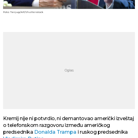
Foto: Tanjug/AP/Shutterstock
Kremlj nije ni potvrdio, ni demantovao američki izveštaj
o telefonskom razgovoru između američkog
predsednika
Donalda Trampa
i ruskog predsednika