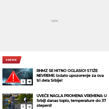
VREME
RHMZ SE HITNO OGLASIO! STIŽE
NEVREME: Izdato upozorenje za ova
tri dela Srbije!
UVEČE NAGLA PROMENA VREMENA: U
Srbiji danas toplo, temperature do 37
stepeni!