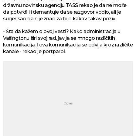
državnu novinsku agenciju TASS rekao je da ne može
da potvrdi ili demantuje da se razgovor vodio, ali je
sugerisao da nije znao za bilo kakav takav poziv.
- Šta da kažem o ovoj vesti? Kako administracija u
Vašingtonu širi svoj rad, javlja se mnogo različitih
komunikacija. I ova komunikacija se odvija kroz različite
kanale - rekao je portparol.