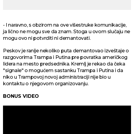
- I naravno, s obzirom na ove višestruke komunikacije,
ja lično ne mogu sve da znam. Stoga u ovom slučaju ne
mogu ovo ni potvrditi ni demantovati.
Peskov je ranije nekoliko puta demantovao izveštaje o
razgovorima Trampa i Putina pre povratka američkog
lidera na mesto predsednika. Kremlj je rekao da čeka
"signale" o mogućem sastanku Trampa i Putina i da
niko u Trampovoj novoj administraciji nije bio u
kontaktu o njegovom organizovanju.
BONUS VIDEO