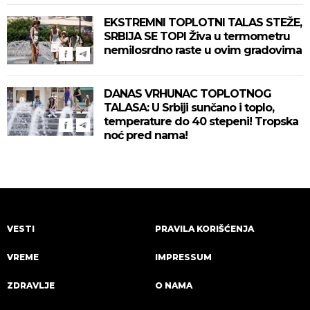
EKSTREMNI TOPLOTNI TALAS STEŽE,
SRBIJA SE TOPI Živa u termometru
nemilosrdno raste u ovim gradovima
DANAS VRHUNAC TOPLOTNOG
TALASA: U Srbiji sunčano i toplo,
temperature do 40 stepeni! Tropska
noć pred nama!
VESTI
PRAVILA KORIŠĆENJA
VREME
IMPRESSUM
ZDRAVLJE
O NAMA