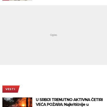
VESTI
U SRBIJI TRENUTNO AKTIVNA ČETIRI
VEĆA POŽARA: Najkritičnije u