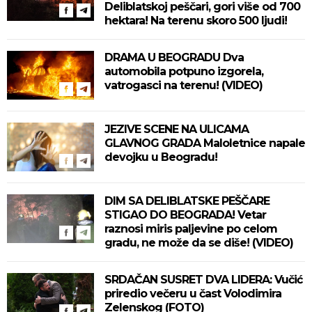
Deliblatskoj peščari, gori više od 700
hektara! Na terenu skoro 500 ljudi!
DRAMA U BEOGRADU Dva
automobila potpuno izgorela,
vatrogasci na terenu! (VIDEO)
JEZIVE SCENE NA ULICAMA
GLAVNOG GRADA Maloletnice napale
devojku u Beogradu!
DIM SA DELIBLATSKE PEŠČARE
STIGAO DO BEOGRADA! Vetar
raznosi miris paljevine po celom
gradu, ne može da se diše! (VIDEO)
SRDAČAN SUSRET DVA LIDERA: Vučić
priredio večeru u čast Volodimira
Zelenskog (FOTO)