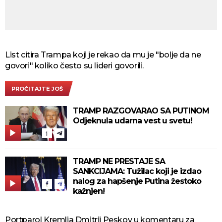
List citira Trampa koji je rekao da mu je "bolje da ne
govori" koliko često su lideri govorili.
PROČITAJTE JOŠ
TRAMP RAZGOVARAO SA PUTINOM
Odjeknula udarna vest u svetu!
TRAMP NE PRESTAJE SA
SANKCIJAMA: Tužilac koji je izdao
nalog za hapšenje Putina žestoko
kažnjen!
Portparol Kremlja Dmitrij Peskov u komentaru za