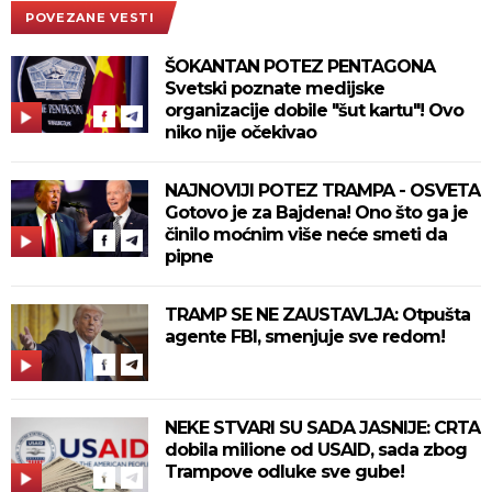
POVEZANE VESTI
ŠOKANTAN POTEZ PENTAGONA
Svetski poznate medijske
organizacije dobile "šut kartu"! Ovo
niko nije očekivao
NAJNOVIJI POTEZ TRAMPA - OSVETA
Gotovo je za Bajdena! Ono što ga je
činilo moćnim više neće smeti da
pipne
TRAMP SE NE ZAUSTAVLJA: Otpušta
agente FBI, smenjuje sve redom!
NEKE STVARI SU SADA JASNIJE: CRTA
dobila milione od USAID, sada zbog
Trampove odluke sve gube!