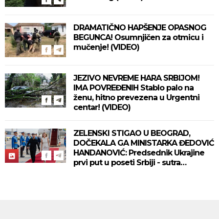
DRAMATIČNO HAPŠENJE OPASNOG
BEGUNCA! Osumnjičen za otmicu i
mučenje! (VIDEO)
JEZIVO NEVREME HARA SRBIJOM!
IMA POVREĐENIH Stablo palo na
ženu, hitno prevezena u Urgentni
centar! (VIDEO)
ZELENSKI STIGAO U BEOGRAD,
DOČEKALA GA MINISTARKA ĐEDOVIĆ
HANDANOVIĆ: Predsednik Ukrajine
prvi put u poseti Srbiji - sutra
sastanak sa Vučićem! (FOTO/VIDEO)