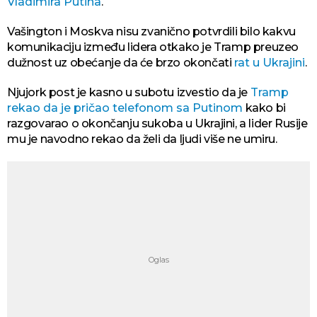
Vladimira Putina
.
Vašington i Moskva nisu zvanično potvrdili bilo kakvu
komunikaciju između lidera otkako je Tramp preuzeo
dužnost uz obećanje da će brzo okončati
rat u Ukrajini
.
Njujork post je kasno u subotu izvestio da je
Tramp
rekao da je pričao telefonom sa Putinom
kako bi
razgovarao o okončanju sukoba u Ukrajini, a lider Rusije
mu je navodno rekao da želi da ljudi više ne umiru.