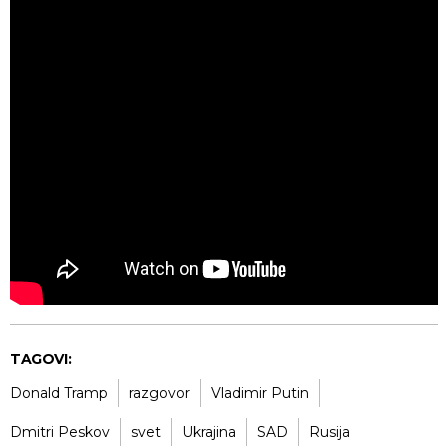
TAGOVI:
Donald Tramp
razgovor
Vladimir Putin
Dmitri Peskov
svet
Ukrajina
SAD
Rusija