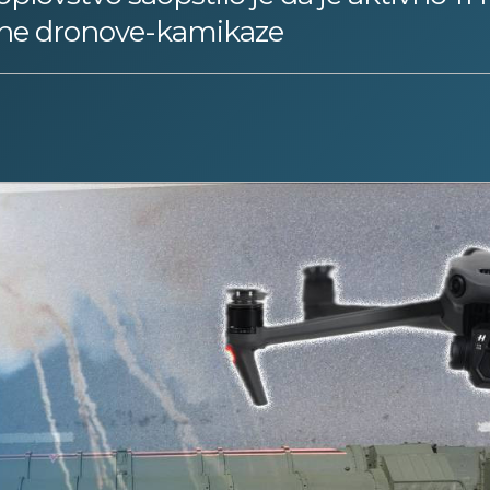
rojne dronove-kamikaze