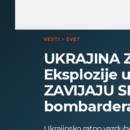
VESTI
>
SVET
UKRAJINA 
Eksplozije u
ZAVIJAJU SI
bombarder
Ukrajinsko ratno vazduho