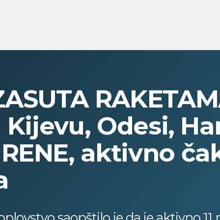
ZASUTA RAKETAM
 Kijevu, Odesi, Ha
RENE, aktivno čak
a
plovstvo saopštilo je da je aktivno 11