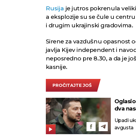
Rusija
je jutros pokrenula vel
a eksplozije su se čule u centr
i drugim ukrajinski gradovima.
Sirene za vazdušnu opasnost og
javlja Kijev independent i navod
neposredno pre 8.30, a da je jo
kasnije.
PROČITAJTE JOŠ
Oglasio
dva nas
Upadi ukr
avgusta