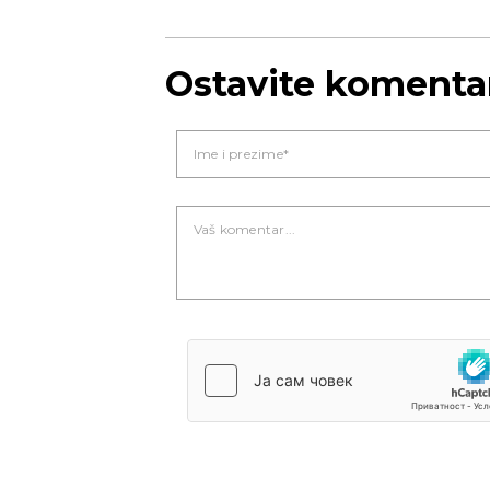
Ostavite komenta
Novi Sad
Vedro nebo
Vedr
22
Min temp:
18
°C
°C
Max temp:
35
°C
Vetar:
3
m/s
Vlažnost:
68
%