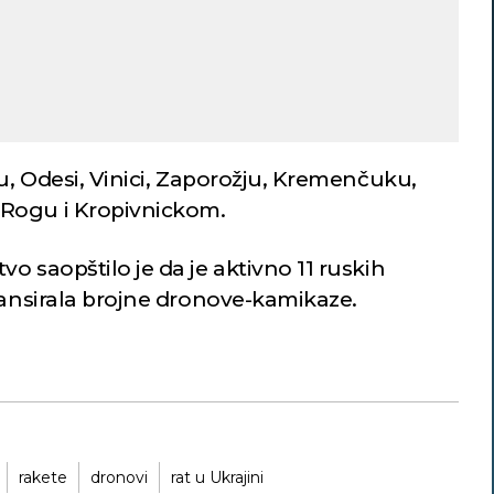
vu, Odesi, Vinici, Zaporožju, Kremenčuku,
Rogu i Kropivnickom.
o saopštilo je da je aktivno 11 ruskih
lansirala brojne dronove-kamikaze.
rakete
dronovi
rat u Ukrajini