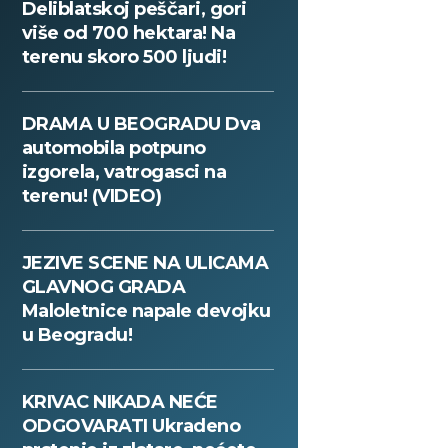
Deliblatskoj peščari, gori
više od 700 hektara! Na
terenu skoro 500 ljudi!
DRAMA U BEOGRADU Dva
automobila potpuno
izgorela, vatrogasci na
terenu! (VIDEO)
JEZIVE SCENE NA ULICAMA
GLAVNOG GRADA
Maloletnice napale devojku
u Beogradu!
KRIVAC NIKADA NEĆE
ODGOVARATI Ukradeno