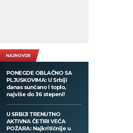
NAJNOVIJE
PONEGDE OBLAČNO SA
PLJUSKOVIMA: U Srbiji
danas sunčano i toplo,
najviše do 36 stepeni!
U SRBIJI TRENUTNO
AKTIVNA ČETIRI VEĆA
POŽARA: Najkritičnije u