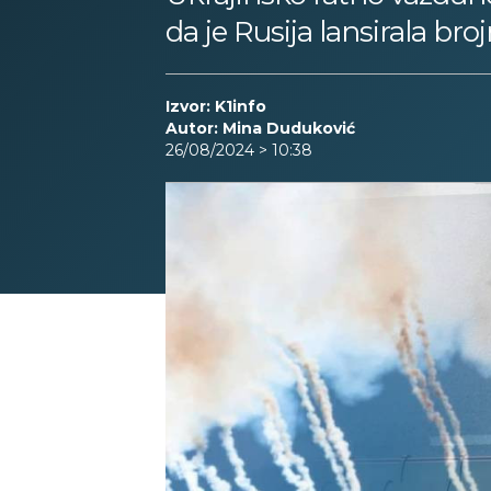
da je Rusija lansirala b
Izvor: K1info
Autor: Mina Duduković
26/08/2024 > 10:38