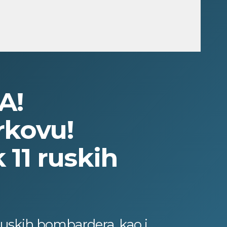
A!
rkovu!
 11 ruskih
 ruskih bombardera, kao i