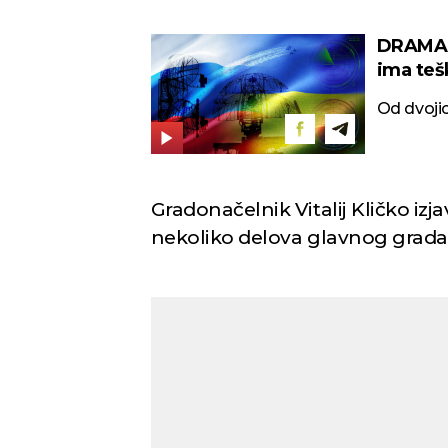
DRAMA U
ima teš
(FOTO)
Od dvojic
Gradonačelnik Vitalij Kličko izj
nekoliko delova glavnog grada 