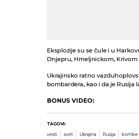
Eksplozije su se čule i u Harko
Dnjepru, Hmeljnickom, Krivom 
Ukrajinsko ratno vazduhoplovstv
bombardera, kao i da je Rusija 
BONUS VIDEO:
TAGOVI:
vesti
svet
Ukrajina
Rusija
bombe