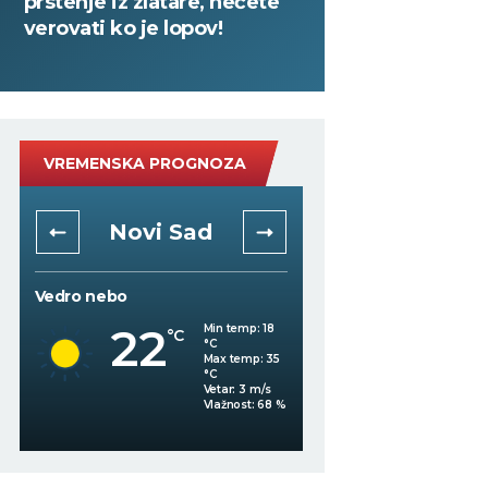
prstenje iz zlatare, nećete
verovati ko je lopov!
VREMENSKA PROGNOZA
Novi Sad
Niš
Vedro nebo
Vedro nebo
22
Min temp:
18
°C
24
°C
°C
Max temp:
35
°C
Vetar:
3
m/s
Vlažnost:
68
%