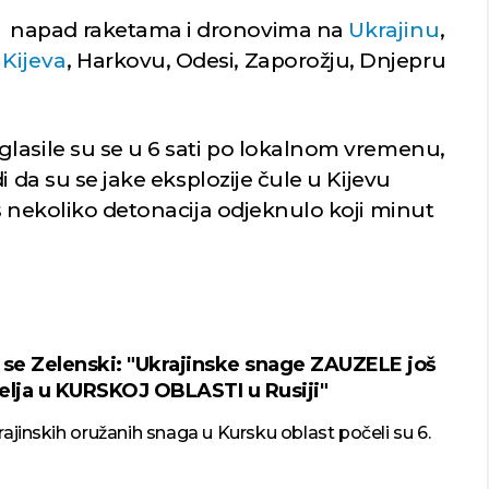
iki napad raketama i dronovima na
Ukrajinu
,
u
Kijeva
, Harkovu, Odesi, Zaporožju, Dnjepru
lasile su se u 6 sati po lokalnom vremenu,
i da su se jake eksplozije čule u Kijevu
š nekoliko detonacija odjeknulo koji minut
 se Zelenski: "Ukrajinske snage ZAUZELE još
elja u KURSKOJ OBLASTI u Rusiji"
ajinskih oružanih snaga u Kursku oblast počeli su 6.