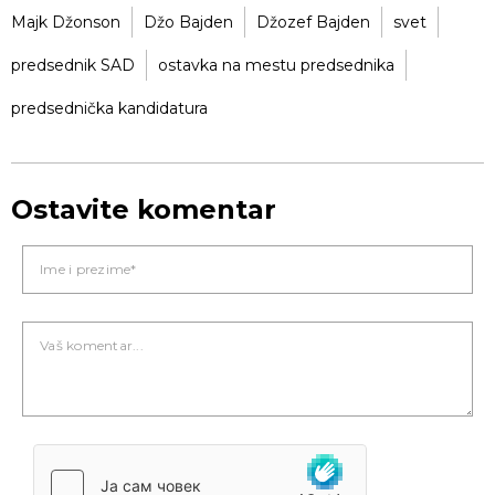
Majk Džonson
Džo Bajden
Džozef Bajden
svet
predsednik SAD
ostavka na mestu predsednika
predsednička kandidatura
Ostavite komentar