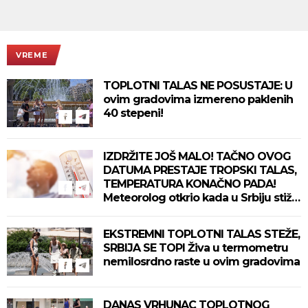
VREME
TOPLOTNI TALAS NE POSUSTAJE: U
ovim gradovima izmereno paklenih
40 stepeni!
IZDRŽITE JOŠ MALO! TAČNO OVOG
DATUMA PRESTAJE TROPSKI TALAS,
TEMPERATURA KONAČNO PADA!
Meteorolog otkrio kada u Srbiju stiže
zahlađenje!
EKSTREMNI TOPLOTNI TALAS STEŽE,
SRBIJA SE TOPI Živa u termometru
nemilosrdno raste u ovim gradovima
DANAS VRHUNAC TOPLOTNOG