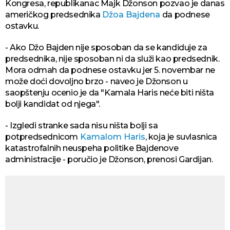
Kongresa, republikanac Majk Džonson pozvao je danas
američkog predsednika
Džoa Bajdena
da podnese
ostavku.
- Ako Džo Bajden nije sposoban da se kandiduje za
predsednika, nije sposoban ni da služi kao predsednik.
Mora odmah da podnese ostavku jer 5. novembar ne
može doći dovoljno brzo - naveo je Džonson u
saopštenju ocenio je da "Kamala Haris neće biti ništa
bolji kandidat od njega".
- Izgledi stranke sada nisu ništa bolji sa
potpredsednicom
Kamalom Haris
, koja je suvlasnica
katastrofalnih neuspeha politike Bajdenove
administracije - poručio je Džonson, prenosi Gardijan.