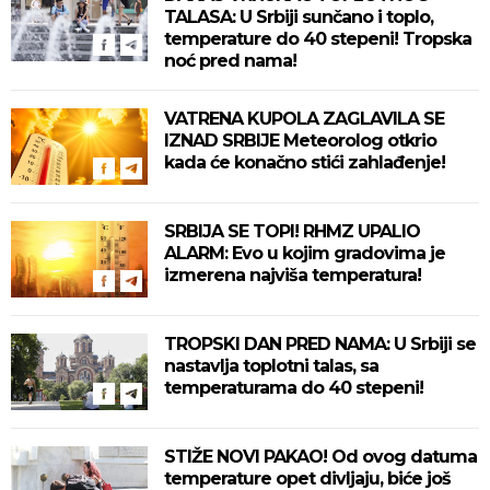
TALASA: U Srbiji sunčano i toplo,
temperature do 40 stepeni! Tropska
noć pred nama!
VATRENA KUPOLA ZAGLAVILA SE
IZNAD SRBIJE Meteorolog otkrio
kada će konačno stići zahlađenje!
SRBIJA SE TOPI! RHMZ UPALIO
ALARM: Evo u kojim gradovima je
izmerena najviša temperatura!
TROPSKI DAN PRED NAMA: U Srbiji se
nastavlja toplotni talas, sa
temperaturama do 40 stepeni!
STIŽE NOVI PAKAO! Od ovog datuma
temperature opet divljaju, biće još