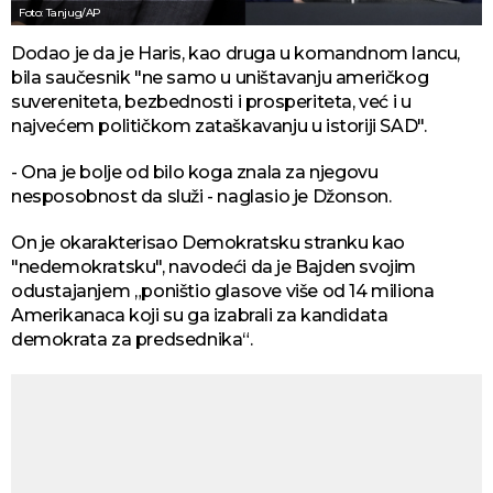
Foto: Tanjug/AP
Dodao je da je Haris, kao druga u komandnom lancu,
bila saučesnik "ne samo u uništavanju američkog
suvereniteta, bezbednosti i prosperiteta, već i u
najvećem političkom zataškavanju u istoriji SAD".
- Ona je bolje od bilo koga znala za njegovu
nesposobnost da služi - naglasio je Džonson.
On je okarakterisao Demokratsku stranku kao
"nedemokratsku", navodeći da je Bajden svojim
odustajanjem „poništio glasove više od 14 miliona
Amerikanaca koji su ga izabrali za kandidata
demokrata za predsednika“.