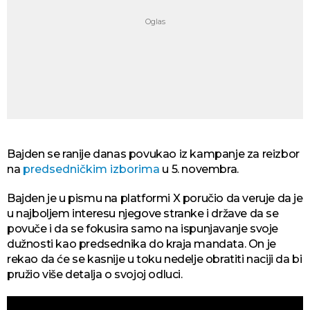
Bajden se ranije danas povukao iz kampanje za reizbor
na
predsedničkim izborima
u 5. novembra.
Bajden je u pismu na platformi X poručio da veruje da je
u najboljem interesu njegove stranke i države da se
povuče i da se fokusira samo na ispunjavanje svoje
dužnosti kao predsednika do kraja mandata. On je
rekao da će se kasnije u toku nedelje obratiti naciji da bi
pružio više detalja o svojoj odluci.