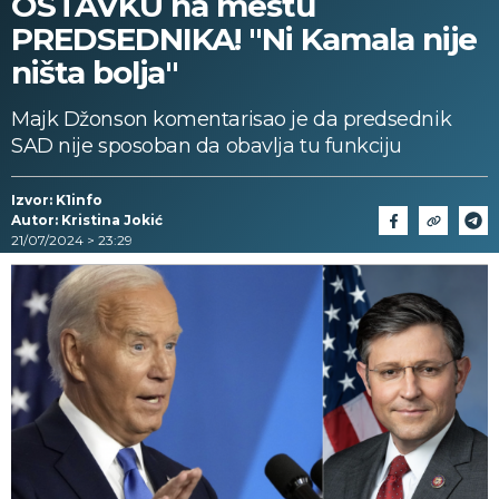
OSTAVKU na mestu
PREDSEDNIKA! "Ni Kamala nije
ništa bolja"
Majk Džonson komentarisao je da predsednik
SAD nije sposoban da obavlja tu funkciju
Izvor: K1info
Autor: Kristina Jokić
21/07/2024 > 23:29