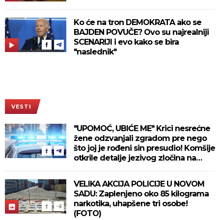
Ko će na tron DEMOKRATA ako se
BAJDEN POVUČE? Ovo su najrealniji
SCENARIJI i evo kako se bira
"naslednik"
VESTI
"UPOMOĆ, UBIĆE ME" Krici nesrećne
žene odzvanjali zgradom pre nego
što joj je rođeni sin presudio! Komšije
otkrile detalje jezivog zločina na
Novom Beogradu!
VELIKA AKCIJA POLICIJE U NOVOM
SADU: Zaplenjeno oko 85 kilograma
narkotika, uhapšene tri osobe!
(FOTO)