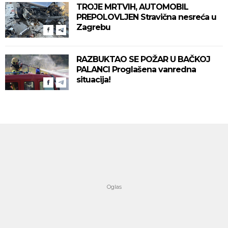
TROJE MRTVIH, AUTOMOBIL
PREPOLOVLJEN Stravična nesreća u
Zagrebu
RAZBUKTAO SE POŽAR U BAČKOJ
PALANCI Proglašena vanredna
situacija!