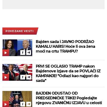
POVEZANE VESTI
Bajden sada i JAVNO PODRŽAO
KAMALU HARIS! Hoće li ova žena
moći na crtu TRAMPU?
PRVI SE OGLASIO TRAMP nakon
Bajdenove izjave da se POVLAČI IZ
KAMPANJE! "Odlazi kao najgori do
sada"
BAJDEN ODUSTAO OD
PREDSEDNIČKE TRKE! Pogledajte
njegovu ZVANIČNU IZJAVU u celosti