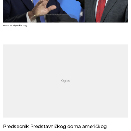
Foto: wikipedia.org
Predsednik Predstavničkog doma američkog