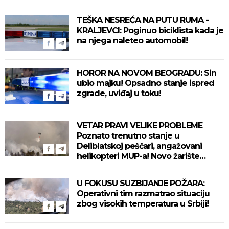
TEŠKA NESREĆA NA PUTU RUMA -
KRALJEVCI: Poginuo biciklista kada je
na njega naleteo automobil!
HOROR NA NOVOM BEOGRADU: Sin
ubio majku! Opsadno stanje ispred
zgrade, uviđaj u toku!
VETAR PRAVI VELIKE PROBLEME
Poznato trenutno stanje u
Deliblatskoj peščari, angažovani
helikopteri MUP-a! Novo žarište
otežava situaciju! (VIDEO)
U FOKUSU SUZBIJANJE POŽARA:
Operativni tim razmatrao situaciju
zbog visokih temperatura u Srbiji!