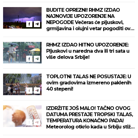
BUDITE OPREZNI! RHMZ IZDAO
NAJNOVIJE UPOZORENJE NA
NEPOGODE Večeras će pljuskovi,
grmljavina i olujni vetar pogoditi ove
delove zemlje!
RHMZ IZDAO HITNO UPOZORENJE:
Pljuskovi u naredna dva ili tri sata u
više delova Srbije!
TOPLOTNI TALAS NE POSUSTAJE: U
ovim gradovima izmereno paklenih
40 stepeni!
IZDRŽITE JOŠ MALO! TAČNO OVOG
DATUMA PRESTAJE TROPSKI TALAS,
TEMPERATURA KONAČNO PADA!
Meteorolog otkrio kada u Srbiju stiže
zahlađenje!