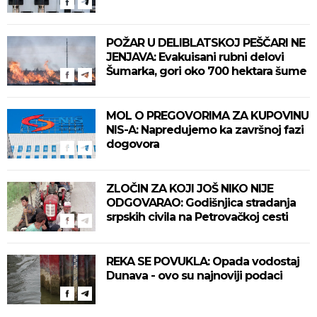
POŽAR U DELIBLATSKOJ PEŠČARI NE
JENJAVA: Evakuisani rubni delovi
Šumarka, gori oko 700 hektara šume
MOL O PREGOVORIMA ZA KUPOVINU
NIS-A: Napredujemo ka završnoj fazi
dogovora
ZLOČIN ZA KOJI JOŠ NIKO NIJE
ODGOVARAO: Godišnjica stradanja
srpskih civila na Petrovačkoj cesti
REKA SE POVUKLA: Opada vodostaj
Dunava - ovo su najnoviji podaci