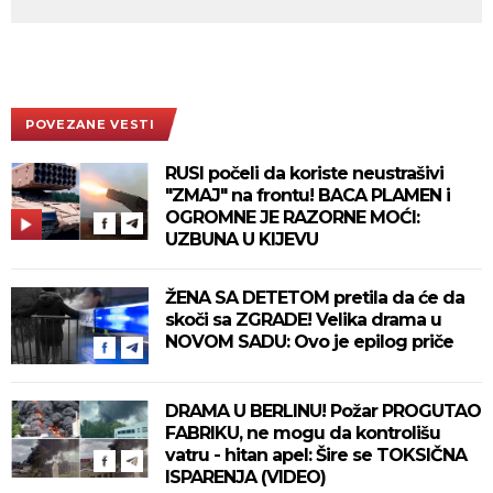
POVEZANE VESTI
RUSI počeli da koriste neustrašivi
"ZMAJ" na frontu! BACA PLAMEN i
OGROMNE JE RAZORNE MOĆI:
UZBUNA U KIJEVU
ŽENA SA DETETOM pretila da će da
skoči sa ZGRADE! Velika drama u
NOVOM SADU: Ovo je epilog priče
DRAMA U BERLINU! Požar PROGUTAO
FABRIKU, ne mogu da kontrolišu
vatru - hitan apel: Šire se TOKSIČNA
ISPARENJA (VIDEO)