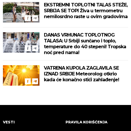
EKSTREMNI TOPLOTNI TALAS STEŽE,
SRBIJA SE TOPI Živa u termometru
nemilosrdno raste u ovim gradovima
DANAS VRHUNAC TOPLOTNOG
TALASA: U Srbiji sunčano i toplo,
temperature do 40 stepeni! Tropska
noć pred nama!
VATRENA KUPOLA ZAGLAVILA SE
IZNAD SRBIJE Meteorolog otkrio
kada će konačno stići zahlađenje!
VESTI
PRAVILA KORIŠĆENJA