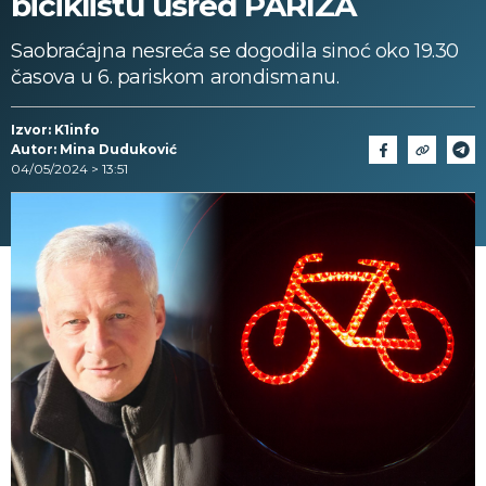
biciklistu usred PARIZA
Saobraćajna nesreća se dogodila sinoć oko 19.30
časova u 6. pariskom arondismanu.
Izvor: K1info
Autor: Mina Duduković
04/05/2024 > 13:51