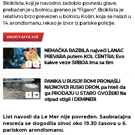
Biciklista, koji je navodno zadobio povredu glave,
prebačen je u bolnicu, preneo je "Figaro". Biciklista je
relativno brzo prevezen u bolnicu Košin, koja se nalazi u
14. arondismanu, rekao je izvor iz pariske policije.
PROČITAJTE JOŠ
NEMAČKA RAZBILA največi LANAC
PREVARA putem KOL CENTRA: Evo
kakve veze SRBIJA ima sa tim
PANIKA U RUSIJI! ROMI PRONAŠLI
NAJNOVIJI RUSKI DRON, pa hteli da
ga PRODAJU U STARO GVOŽĐE! Na
otpad stigli i DEMINERI
List navodi da Le Mer nije povređen. Saobraćajna
nesreća se dogodila sinoć oko 19.30 časova u 6.
pariskom arondismanu.