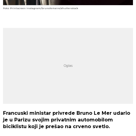
Foto: Printscreen Instagram/brunolemaire/shutterstock
Francuski ministar privrede Bruno Le Mer udario
je u Parizu svojim privatnim automobilom
biciklistu koji je prešao na crveno svetlo.