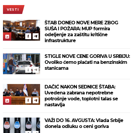
VESTI
ŠTAB DONEO NOVE MERE ZBOG
SUŠA I POŽARA: MUP formira
odeljenje za zaštitu kritične
infrastrukture
STIGLE NOVE CENE GORIVA U SRBIJU:
Ovoliko ćemo plaćati na benzinskim
stanicama
DAČIĆ NAKON SEDNICE ŠTABA:
Uvedena zabrana nepotrebne
potrošnje vode, toplotni talas se
nastavlja
VAŽI DO 16. AVGUSTA: Vlada Srbije
donela odluku o ceni goriva