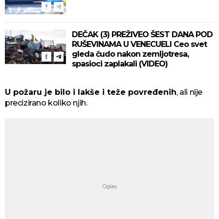
DEČAK (3) PREŽIVEO ŠEST DANA POD
RUŠEVINAMA U VENECUELI Ceo svet
gleda čudo nakon zemljotresa,
spasioci zaplakali (VIDEO)
U požaru je bilo i lakše i teže povređenih
, ali nije
precizirano koliko njih.