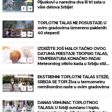
Pljuskovi u naredna dva ili tri sata u
više delova Srbije!
TOPLOTNI TALAS NE POSUSTAJE: U
ovim gradovima izmereno paklenih
40 stepeni!
IZDRŽITE JOŠ MALO! TAČNO OVOG
DATUMA PRESTAJE TROPSKI TALAS,
TEMPERATURA KONAČNO PADA!
Meteorolog otkrio kada u Srbiju stiže
zahlađenje!
EKSTREMNI TOPLOTNI TALAS STEŽE,
SRBIJA SE TOPI Živa u termometru
nemilosrdno raste u ovim gradovima
DANAS VRHUNAC TOPLOTNOG
TALASA: U Srbiji sunčano i toplo,