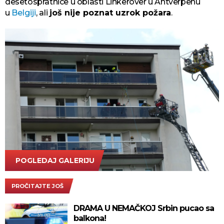
desetospratnice u oblasti Linkerover u Antverpenu
u
Belgiji
, ali
još nije poznat uzrok požara
.
POGLEDAJ GALERIJU
AP Photo/Virginia Mayo
PROČITAJTE JOŠ
DRAMA U NEMAČKOJ Srbin pucao sa
balkona!