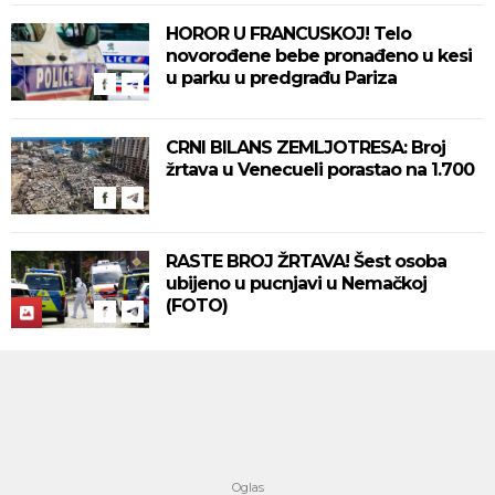
HOROR U FRANCUSKOJ! Telo
novorođene bebe pronađeno u kesi
u parku u predgrađu Pariza
CRNI BILANS ZEMLJOTRESA: Broj
žrtava u Venecueli porastao na 1.700
RASTE BROJ ŽRTAVA! Šest osoba
ubijeno u pucnjavi u Nemačkoj
(FOTO)