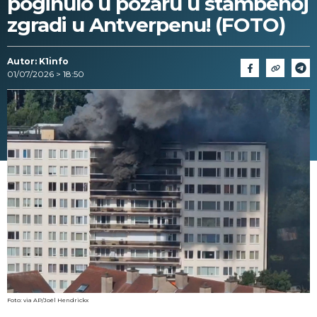
poginulo u požaru u stambenoj
zgradi u Antverpenu! (FOTO)
Autor: K1info
01/07/2026 > 18:50
Foto: via AP/Joël Hendrickx