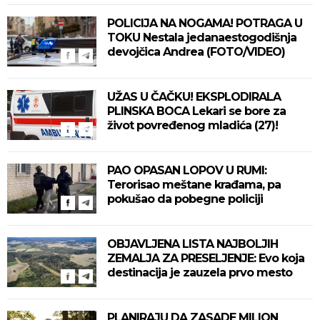
POLICIJA NA NOGAMA! POTRAGA U
TOKU Nestala jedanaestogodišnja
devojčica Andrea (FOTO/VIDEO)
UŽAS U ČAČKU! EKSPLODIRALA
PLINSKA BOCA Lekari se bore za
život povređenog mladića (27)!
PAO OPASAN LOPOV U RUMI:
Terorisao meštane krađama, pa
pokušao da pobegne policiji
OBJAVLJENA LISTA NAJBOLJIH
ZEMALJA ZA PRESELJENJE: Evo koja
destinacija je zauzela prvo mesto
PLANIRAJU DA ZASADE MILION