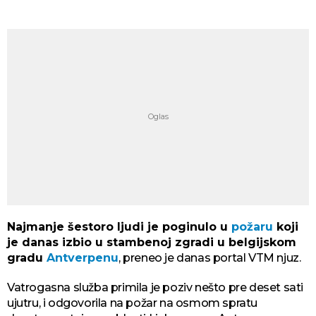
Najmanje šestoro ljudi je poginulo u
požaru
koji
je danas izbio u stambenoj zgradi u belgijskom
gradu
Antverpenu
, preneo je danas portal VTM njuz.
Vatrogasna služba primila je poziv nešto pre deset sati
ujutru, i odgovorila na požar na osmom spratu