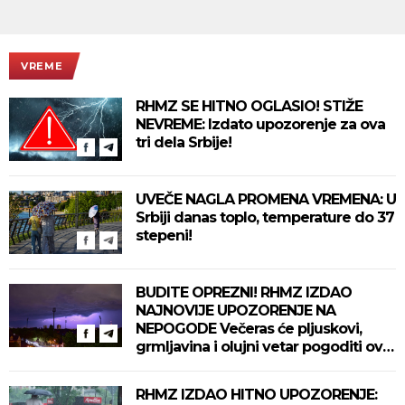
VREME
RHMZ SE HITNO OGLASIO! STIŽE
NEVREME: Izdato upozorenje za ova
tri dela Srbije!
UVEČE NAGLA PROMENA VREMENA: U
Srbiji danas toplo, temperature do 37
stepeni!
BUDITE OPREZNI! RHMZ IZDAO
NAJNOVIJE UPOZORENJE NA
NEPOGODE Večeras će pljuskovi,
grmljavina i olujni vetar pogoditi ove
delove zemlje!
RHMZ IZDAO HITNO UPOZORENJE: