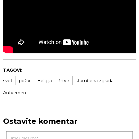
TAGOVI:
svet
požar
Belgija
žrtve
stambena zgrada
Antverpen
Ostavite komentar