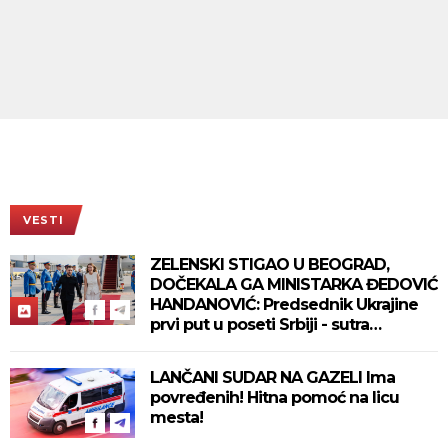
VESTI
ZELENSKI STIGAO U BEOGRAD,
DOČEKALA GA MINISTARKA ĐEDOVIĆ
HANDANOVIĆ: Predsednik Ukrajine
prvi put u poseti Srbiji - sutra
sastanak sa Vučićem! (FOTO/VIDEO)
LANČANI SUDAR NA GAZELI Ima
povređenih! Hitna pomoć na licu
mesta!