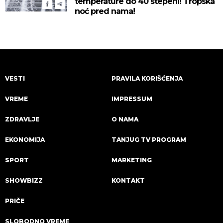
temperature do 40 stepeni! Tropska
noć pred nama!
VESTI
PRAVILA KORIŠĆENJA
VREME
IMPRESSUM
ZDRAVLJE
O NAMA
EKONOMIJA
TANJUG TV PROGRAM
SPORT
MARKETING
SHOWBIZZ
KONTAKT
PRIČE
SLOBODNO VREME