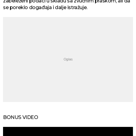
zabeleženi podaci u skladu sa zvučnim praskom, ali da
se poreklo događaja i dalje istražuje.
BONUS VIDEO