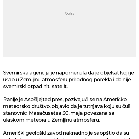
Svemirska agencija je napomenula da je objekat koji je
ušao u Zemljinu atmosferu prirodnog porekla i da nije
svemirski otpad niti satelit.
Ranije je Asošijejted pres, pozivajući se na Američko
meteorsko društvo, objavio da je tutnjava koju su čuli
stanovnici Masačusetsa 30. maja povezana sa
ulaskom meteora u Zemljinu atmosferu.
Američki geološki zavod naknadno je saopštio da su