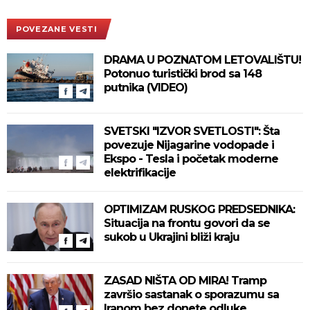
POVEZANE VESTI
DRAMA U POZNATOM LETOVALIŠTU!
Potonuo turistički brod sa 148
putnika (VIDEO)
SVETSKI "IZVOR SVETLOSTI": Šta
povezuje Nijagarine vodopade i
Ekspo - Tesla i početak moderne
elektrifikacije
OPTIMIZAM RUSKOG PREDSEDNIKA:
Situacija na frontu govori da se
sukob u Ukrajini bliži kraju
ZASAD NIŠTA OD MIRA! Tramp
završio sastanak o sporazumu sa
Iranom bez donete odluke