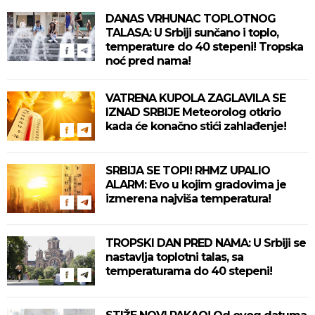
DANAS VRHUNAC TOPLOTNOG
TALASA: U Srbiji sunčano i toplo,
temperature do 40 stepeni! Tropska
noć pred nama!
VATRENA KUPOLA ZAGLAVILA SE
IZNAD SRBIJE Meteorolog otkrio
kada će konačno stići zahlađenje!
SRBIJA SE TOPI! RHMZ UPALIO
ALARM: Evo u kojim gradovima je
izmerena najviša temperatura!
TROPSKI DAN PRED NAMA: U Srbiji se
nastavlja toplotni talas, sa
temperaturama do 40 stepeni!