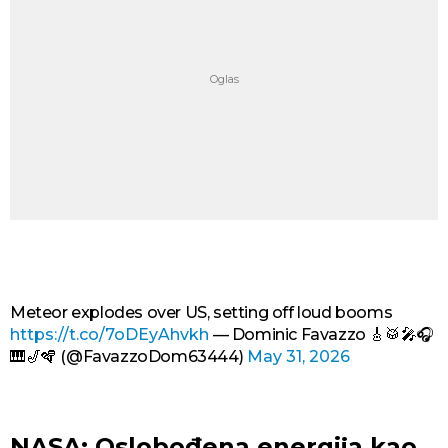
Meteor explodes over US, setting off loud booms
https://t.co/7oDEyAhvkh
— Dominic Favazzo 🎸🥁🎤🎧
🎹🎷🪇 (@FavazzoDom63444)
May 31, 2026
NASA: Oslobođena energija kao