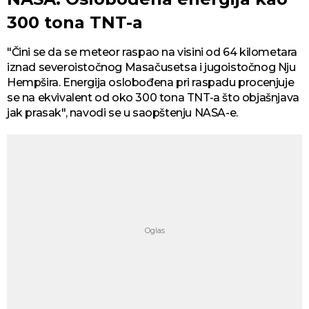
300 tona TNT-a
"Čini se da se meteor raspao na visini od 64 kilometara
iznad severoistočnog Masačusetsa i jugoistočnog Nju
Hempšira. Energija oslobođena pri raspadu procenjuje
se na ekvivalent od oko 300 tona TNT-a što objašnjava
jak prasak", navodi se u saopštenju NASA-e.