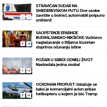
STRAVIČAN SUDAR NA
SMEDEREVSKOM PUTU: Dve osobe
završile u bolnici, automobili potpuno
uništeni!
SAOPŠTENJE EPARHIJE
BUDIMLJANSKO-NIKŠIĆKE: Vučićevo
naglašavanje o litijama izuzetan
doprinos očuvanju istine
POŽARI U SRBIJI ODNELI ŽIVOT
Nastradala jedna osoba!
OGROMAN PROPUST: Istražuje se
kako je komercijalni avion prišao
helikopteru u kojem je bio Tramp