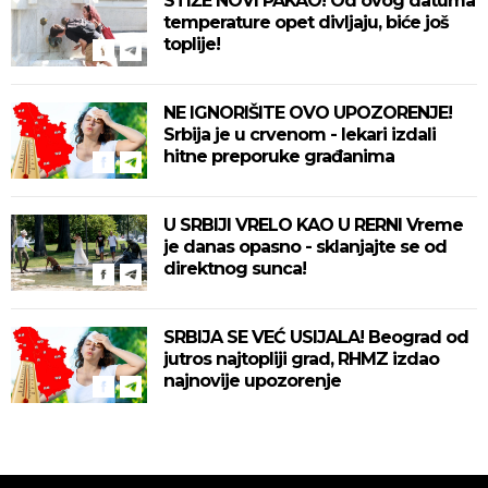
STIŽE NOVI PAKAO! Od ovog datuma
temperature opet divljaju, biće još
toplije!
NE IGNORIŠITE OVO UPOZORENJE!
Srbija je u crvenom - lekari izdali
hitne preporuke građanima
U SRBIJI VRELO KAO U RERNI Vreme
je danas opasno - sklanjajte se od
direktnog sunca!
SRBIJA SE VEĆ USIJALA! Beograd od
jutros najtopliji grad, RHMZ izdao
najnovije upozorenje