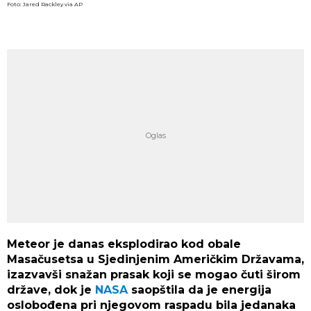
Foto: Jared Rackley via AP
Meteor je danas eksplodirao kod obale
Masačusetsa u Sjedinjenim Američkim Državama,
izazvavši snažan prasak koji se mogao čuti širom
države, dok je
NASA
saopštila da je energija
oslobođena pri njegovom raspadu bila jedanaka