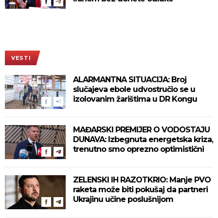
VESTI
ALARMANTNA SITUACIJA: Broj
slučajeva ebole udvostručio se u
izolovanim žarištima u DR Kongu
MAĐARSKI PREMIJER O VODOSTAJU
DUNAVA: Izbegnuta energetska kriza,
trenutno smo oprezno optimistični
ZELENSKI IH RAZOTKRIO: Manje PVO
raketa može biti pokušaj da partneri
Ukrajinu učine poslušnijom