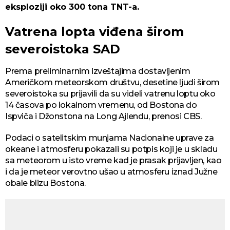
eksploziji oko 300 tona TNT-a.
Vatrena lopta viđena širom
severoistoka SAD
Prema preliminarnim izveštajima dostavljenim
Američkom meteorskom društvu, desetine ljudi širom
severoistoka su prijavili da su videli vatrenu loptu oko
14 časova po lokalnom vremenu, od Bostona do
Ispviča i Džonstona na Long Ajlendu, prenosi CBS.
Podaci o satelitskim munjama Nacionalne uprave za
okeane i atmosferu pokazali su potpis koji je u skladu
sa meteorom u isto vreme kad je prasak prijavljen, kao
i da je meteor verovtno ušao u atmosferu iznad Južne
obale blizu Bostona.