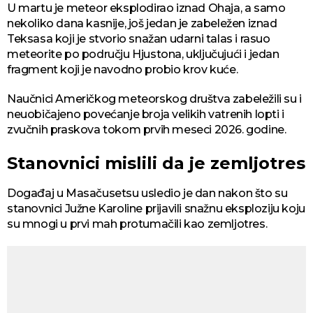
U martu je meteor eksplodirao iznad Ohaja, a samo
nekoliko dana kasnije, još jedan je zabeležen iznad
Teksasa koji je stvorio snažan udarni talas i rasuo
meteorite po području Hjustona, uključujući i jedan
fragment koji je navodno probio krov kuće.
Naučnici Američkog meteorskog društva zabeležili su i
neuobičajeno povećanje broja velikih vatrenih lopti i
zvučnih praskova tokom prvih meseci 2026. godine.
Stanovnici mislili da je zemljotres
Događaj u Masačusetsu usledio je dan nakon što su
stanovnici Južne Karoline prijavili snažnu eksploziju koju
su mnogi u prvi mah protumačili kao zemljotres.