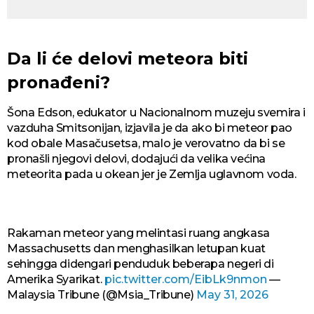
Da li će delovi meteora biti
pronađeni?
Šona Edson, edukator u Nacionalnom muzeju svemira i
vazduha Smitsonijan, izjavila je da ako bi meteor pao
kod obale Masačusetsa, malo je verovatno da bi se
pronašli njegovi delovi, dodajući da velika većina
meteorita pada u okean jer je Zemlja uglavnom voda.
Rakaman meteor yang melintasi ruang angkasa
Massachusetts dan menghasilkan letupan kuat
sehingga didengari penduduk beberapa negeri di
Amerika Syarikat.
pic.twitter.com/EibLk9nmon
—
Malaysia Tribune (@Msia_Tribune)
May 31, 2026