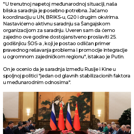
"U trenutnoj napetoj međunarodnoj situaciji, naša
bliska saradnja je posebno potrebna. Jačamo
koordinaciju u UN, BRIKS-u, G20 i drugim okvirima.
Nastavićemo aktivnu saradnju sa Šangajskom
organizacijom za saradnju. Uveren sam da ćemo
zajedno ove godine dostojanstveno proslaviti 25.
godišnjicu ŠOS-a , koji je postao odličan primer
pravednog rešavanja problema i promocije integracije
u ogromnom zajedničkom regionu", istakao je Putin.
On je ocenio da je saradnja između Rusije i Kine u
spoljnoj politici "jedan od glavnih stabilizacionih faktora
u međunarodnim odnosima".