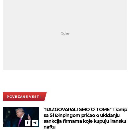
POVEZANE VESTI
"RAZGOVARALI SMO O TOME" Tramp
sa Si Đinpingom pričao o ukidanju
sankcija firmama koje kupuju iransku
naftu