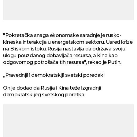
"Pokretačka snaga ekonomske saradnje je rusko-
kineska interakcija u energetskom sektoru. Usred krize
na Bliskom istoku, Rusija nastavlja da održava svoju
ulogu pouzdanog dobavljača resursa, a Kina kao
odgovornog potrošača tih resursa", rekao je Putin.
„Pravedniji i demokratskiji svetski poredak“
On je dodao da Rusija i Kina teže izgradnji
demokratskijeg svetskog poretka.