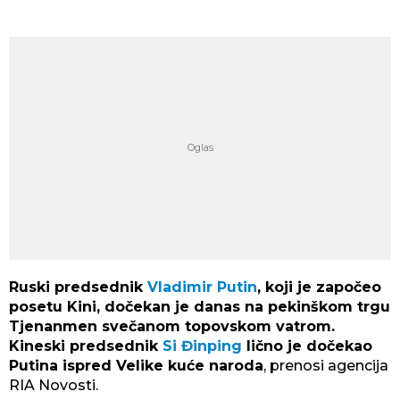
Ruski predsednik
Vladimir Putin
, koji je započeo
posetu Kini, dočekan je danas na pekinškom trgu
Tjenanmen svečanom topovskom vatrom.
Kineski predsednik
Si Đinping
lično je dočekao
Putina ispred Velike kuće naroda
, prenosi agencija
RIA Novosti.