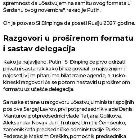
spremnost da učestvujem na samitu ovog formata u
Šenženu ovog novembra", rekao je Putin.
On je pozvao Si Đinpinga da poseti Rusiju 2027. godine.
Razgovori u proširenom formatu
i sastav delegacija
Kako je najavljeno, Putin i Si Đinping će prvo održati
privatni sastanak kako bi razgovarali o najvažnijim i
najosetljivijim pitanjima bilateralne agende, a rusko-
kineski razgovori će se potom nastaviti u proširenom
formatu uz učešće delegacija.
Sa ruske strane u razgovoru učestvuju ministar spoljnih
poslova Sergej Lavrov, prvi potpredsednik vlade Denis
Manturov, potpredsednici vlade Tatjana Golikova,
Aleksandar Novak, Jurij Trutnjev, Dmitrij Černišenko,
zamenik šefa predsedničke administracije Ruske
Federacije Maksim Oreškin, pomoćnik predsednika