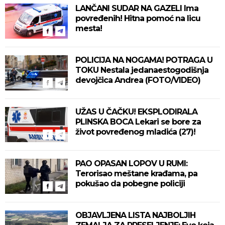
LANČANI SUDAR NA GAZELI Ima
povređenih! Hitna pomoć na licu
mesta!
POLICIJA NA NOGAMA! POTRAGA U
TOKU Nestala jedanaestogodišnja
devojčica Andrea (FOTO/VIDEO)
UŽAS U ČAČKU! EKSPLODIRALA
PLINSKA BOCA Lekari se bore za
život povređenog mladića (27)!
PAO OPASAN LOPOV U RUMI:
Terorisao meštane krađama, pa
pokušao da pobegne policiji
OBJAVLJENA LISTA NAJBOLJIH