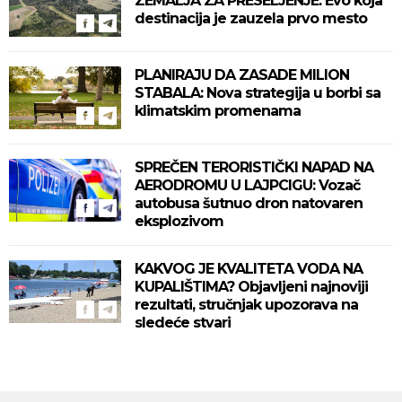
ZEMALJA ZA PRESELJENJE: Evo koja
destinacija je zauzela prvo mesto
PLANIRAJU DA ZASADE MILION
STABALA: Nova strategija u borbi sa
klimatskim promenama
SPREČEN TERORISTIČKI NAPAD NA
AERODROMU U LAJPCIGU: Vozač
autobusa šutnuo dron natovaren
eksplozivom
KAKVOG JE KVALITETA VODA NA
KUPALIŠTIMA? Objavljeni najnoviji
rezultati, stručnjak upozorava na
sledeće stvari