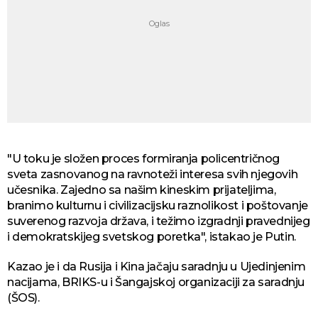
"U toku je složen proces formiranja policentričnog
sveta zasnovanog na ravnoteži interesa svih njegovih
učesnika. Zajedno sa našim kineskim prijateljima,
branimo kulturnu i civilizacijsku raznolikost i poštovanje
suverenog razvoja država, i težimo izgradnji pravednijeg
i demokratskijeg svetskog poretka", istakao je Putin.
Kazao je i da Rusija i Kina jačaju saradnju u Ujedinjenim
nacijama, BRIKS-u i Šangajskoj organizaciji za saradnju
(ŠOS).