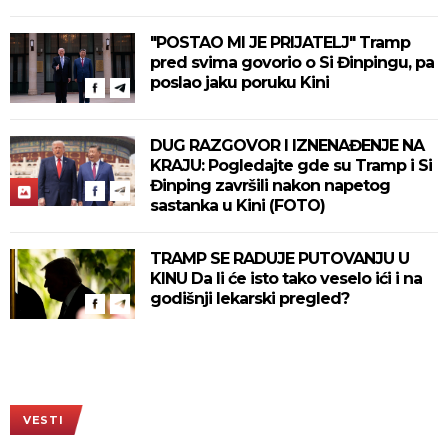
"POSTAO MI JE PRIJATELJ" Tramp
pred svima govorio o Si Đinpingu, pa
poslao jaku poruku Kini
DUG RAZGOVOR I IZNENAĐENJE NA
KRAJU: Pogledajte gde su Tramp i Si
Đinping završili nakon napetog
sastanka u Kini (FOTO)
TRAMP SE RADUJE PUTOVANJU U
KINU Da li će isto tako veselo ići i na
godišnji lekarski pregled?
VESTI