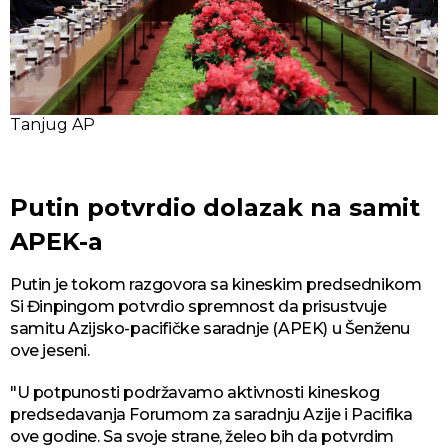
Tanjug AP
Putin potvrdio dolazak na samit
APEK-a
Putin je tokom razgovora sa kineskim predsednikom
Si Đinpingom potvrdio spremnost da prisustvuje
samitu Azijsko-pacifičke saradnje (APEK) u Šenženu
ove jeseni.
"U potpunosti podržavamo aktivnosti kineskog
predsedavanja Forumom za saradnju Azije i Pacifika
ove godine. Sa svoje strane, želeo bih da potvrdim