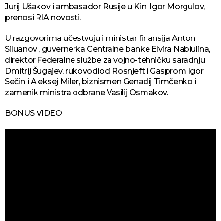
Jurij Ušakov i ambasador Rusije u Kini Igor Morgulov,
prenosi RIA novosti.
U razgovorima učestvuju i ministar finansija Anton
Siluanov , guvernerka Centralne banke Elvira Nabiulina,
direktor Federalne službe za vojno-tehničku saradnju
Dmitrij Šugajev, rukovodioci Rosnjeft i Gasprom Igor
Sečin i Aleksej Miler, biznismen Genadij Timčenko i
zamenik ministra odbrane Vasilij Osmakov.
BONUS VIDEO