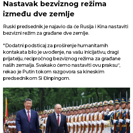
Nastavak bezviznog režima
između dve zemlje
Ruski predsednik je najavio da će Rusija i Kina nastaviti
bezvizni režim za građane dve zemlje.
"Dodatni podsticaj za proširenje humanitarnih
kontakata bilo je uvođenje, na vašu inicijativu, dragi
prijatelju, recipročnog bezviznog režima za građane
naših zemalja. Svakako ćemo nastaviti ovu praksu“,
rekao je Putin tokom razgovora sa kineskim
predsednikom Si Đinpingom.