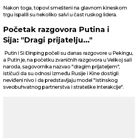
Nakon toga, topovi smešteni na glavnom kineskom
trgu ispalili su nekoliko salvi u čast ruskog lidera.
Početak razgovora Putina i
Sija: "Dragi prijatelju..."
Putin i Si Đinping počeli su danas razgovore u Pekingu,
a Putin je, na početku zvaničnih razgovora u Velikoj sali
naroda, sagovornika nazvao "dragim prijateljem",
ističući da su odnosi između Rusije i Kine dostigli
neviđeni nivo i da predstavljaju model "istinskog
sveobuhvatnog partnerstva i strateške interakcije".