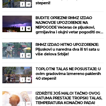
stepeni!
BUDITE OPREZNI! RHMZ IZDAO
NAJNOVIJE UPOZORENJE NA
NEPOGODE Večeras će pljuskovi,
grmljavina i olujni vetar pogoditi ove
delove zemlje!
RHMZ IZDAO HITNO UPOZORENJE:
Pljuskovi u naredna dva ili tri sata u
više delova Srbije!
TOPLOTNI TALAS NE POSUSTAJE: U
ovim gradovima izmereno paklenih
40 stepeni!
IZDRŽITE JOŠ MALO! TAČNO OVOG
DATUMA PRESTAJE TROPSKI TALAS,
TEMPERATURA KONAČNO PADA!