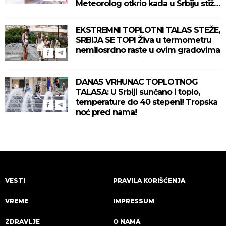
Meteorolog otkrio kada u Srbiju stiže
zahlađenje!
EKSTREMNI TOPLOTNI TALAS STEŽE,
SRBIJA SE TOPI Živa u termometru
nemilosrdno raste u ovim gradovima
DANAS VRHUNAC TOPLOTNOG
TALASA: U Srbiji sunčano i toplo,
temperature do 40 stepeni! Tropska
noć pred nama!
VESTI
PRAVILA KORIŠĆENJA
VREME
IMPRESSUM
ZDRAVLJE
O NAMA