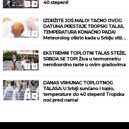
40 stepeni!
IZDRŽITE JOŠ MALO! TAČNO OVOG
DATUMA PRESTAJE TROPSKI TALAS,
TEMPERATURA KONAČNO PADA!
Meteorolog otkrio kada u Srbiju stiže
zahlađenje!
EKSTREMNI TOPLOTNI TALAS STEŽE,
SRBIJA SE TOPI Živa u termometru
nemilosrdno raste u ovim gradovima
DANAS VRHUNAC TOPLOTNOG
TALASA: U Srbiji sunčano i toplo,
temperature do 40 stepeni! Tropska
noć pred nama!