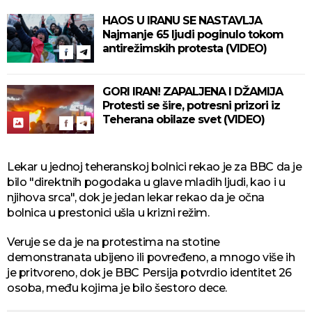
HAOS U IRANU SE NASTAVLJA
Najmanje 65 ljudi poginulo tokom
antirežimskih protesta (VIDEO)
GORI IRAN! ZAPALJENA I DŽAMIJA
Protesti se šire, potresni prizori iz
Teherana obilaze svet (VIDEO)
Lekar u jednoj teheranskoj bolnici rekao je za BBC da je
bilo "direktnih pogodaka u glave mladih ljudi, kao i u
njihova srca", dok je jedan lekar rekao da je očna
bolnica u prestonici ušla u krizni režim.
Veruje se da je na protestima na stotine
demonstranata ubijeno ili povređeno, a mnogo više ih
je pritvoreno, dok je BBC Persija potvrdio identitet 26
osoba, među kojima je bilo šestoro dece.