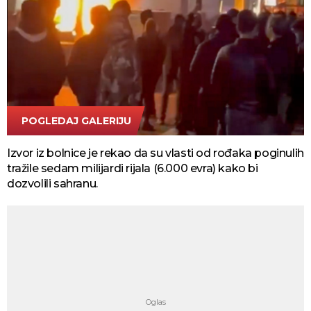
POGLEDAJ GALERIJU
tanjug ap
Izvor iz bolnice je rekao da su vlasti od rođaka poginulih
tražile sedam milijardi rijala (6.000 evra) kako bi
dozvolili sahranu.