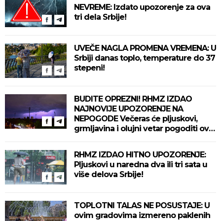
NEVREME: Izdato upozorenje za ova
tri dela Srbije!
UVEČE NAGLA PROMENA VREMENA: U
Srbiji danas toplo, temperature do 37
stepeni!
BUDITE OPREZNI! RHMZ IZDAO
NAJNOVIJE UPOZORENJE NA
NEPOGODE Večeras će pljuskovi,
grmljavina i olujni vetar pogoditi ove
delove zemlje!
RHMZ IZDAO HITNO UPOZORENJE:
Pljuskovi u naredna dva ili tri sata u
više delova Srbije!
TOPLOTNI TALAS NE POSUSTAJE: U
ovim gradovima izmereno paklenih