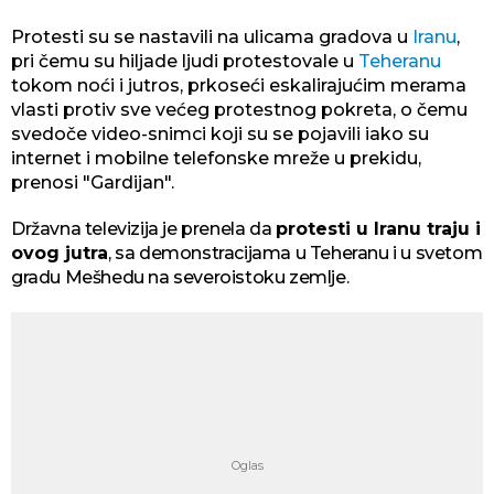
Protesti su se nastavili na ulicama gradova u
Iranu
,
pri čemu su hiljade ljudi protestovale u
Teheranu
tokom noći i jutros, prkoseći eskalirajućim merama
vlasti protiv sve većeg protestnog pokreta, o čemu
svedoče video-snimci koji su se pojavili iako su
internet i mobilne telefonske mreže u prekidu,
prenosi "Gardijan".
Državna televizija je prenela da
protesti u Iranu traju i
ovog jutra
, sa demonstracijama u Teheranu i u svetom
gradu Mešhedu na severoistoku zemlje.