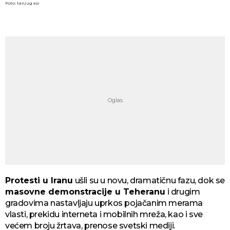
Foto: tanjug ap
Protesti u Iranu
ušli su u novu, dramatičnu fazu, dok se
masovne demonstracije u Teheranu
i drugim
gradovima nastavljaju uprkos pojačanim merama
vlasti, prekidu interneta i mobilnih mreža, kao i sve
većem broju žrtava, prenose svetski mediji.