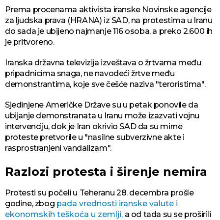
Prema procenama aktivista iranske Novinske agencije
za ljudska prava (HRANA) iz SAD, na protestima u Iranu
do sada je ubijeno najmanje 116 osoba, a preko 2.600 ih
je pritvoreno.
Iranska državna televizija izveštava o žrtvama među
pripadnicima snaga, ne navodeći žrtve među
demonstrantima, koje sve češće naziva "teroristima".
Sjedinjene Američke Države su u petak ponovile da
ubijanje demonstranata u Iranu može izazvati vojnu
intervenciju, dok je Iran okrivio SAD da su mirne
proteste pretvorile u "nasilne subverzivne akte i
rasprostranjeni vandalizam".
Razlozi protesta i širenje nemira
Protesti su počeli u Teheranu 28. decembra prošle
godine, zbog
pada vrednosti iranske valute i
ekonomskih teškoća u zemlji,
a od tada su se proširili