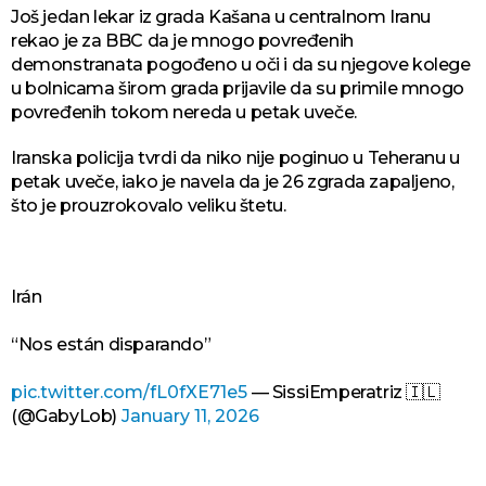
Još jedan lekar iz grada Kašana u centralnom Iranu
rekao je za BBC da je mnogo povređenih
demonstranata pogođeno u oči i da su njegove kolege
u bolnicama širom grada prijavile da su primile mnogo
povređenih tokom nereda u petak uveče.
Iranska policija tvrdi da niko nije poginuo u Teheranu u
petak uveče, iako je navela da je 26 zgrada zapaljeno,
što je prouzrokovalo veliku štetu.
Irán
“Nos están disparando”
pic.twitter.com/fL0fXE71e5
— SissiEmperatriz 🇮🇱
(@GabyLob)
January 11, 2026