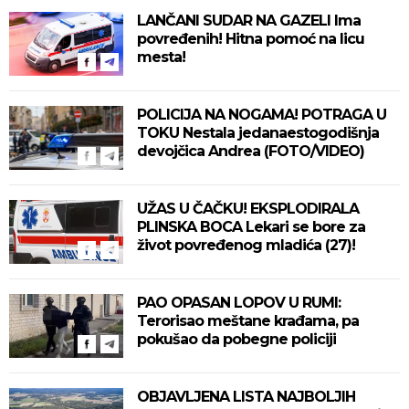
LANČANI SUDAR NA GAZELI Ima
povređenih! Hitna pomoć na licu
mesta!
POLICIJA NA NOGAMA! POTRAGA U
TOKU Nestala jedanaestogodišnja
devojčica Andrea (FOTO/VIDEO)
UŽAS U ČAČKU! EKSPLODIRALA
PLINSKA BOCA Lekari se bore za
život povređenog mladića (27)!
PAO OPASAN LOPOV U RUMI:
Terorisao meštane krađama, pa
pokušao da pobegne policiji
OBJAVLJENA LISTA NAJBOLJIH