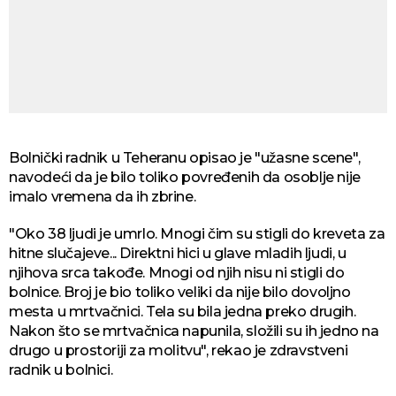
Bolnički radnik u Teheranu opisao je "užasne scene",
navodeći da je bilo toliko povređenih da osoblje nije
imalo vremena da ih zbrine.
"Oko 38 ljudi je umrlo. Mnogi čim su stigli do kreveta za
hitne slučajeve... Direktni hici u glave mladih ljudi, u
njihova srca takođe. Mnogi od njih nisu ni stigli do
bolnice. Broj je bio toliko veliki da nije bilo dovoljno
mesta u mrtvačnici. Tela su bila jedna preko drugih.
Nakon što se mrtvačnica napunila, složili su ih jedno na
drugo u prostoriji za molitvu", rekao je zdravstveni
radnik u bolnici.