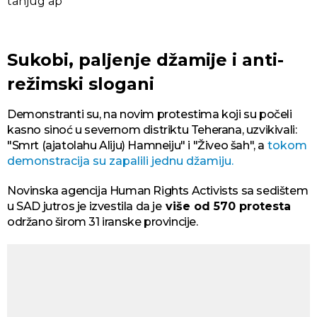
tanjug ap
Sukobi, paljenje džamije i anti-
režimski slogani
Demonstranti su, na novim protestima koji su počeli
kasno sinoć u severnom distriktu Teherana, uzvikivali:
"Smrt (ajatolahu Aliju) Hamneiju" i "Živeo šah", a
tokom
demonstracija su zapalili jednu džamiju.
Novinska agencija Human Rights Activists sa sedištem
u SAD jutros je izvestila da je
više od 570 protesta
održano širom 31 iranske provincije.