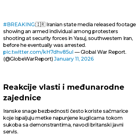
#BREAKING
:🇮🇷 Iranian state media released footage
showing an armed individual among protesters
shooting at security forces in Yasuj, southwestern Iran,
before he eventually was arrested.
pic.twitter.com/kH7dhv85uI
— Global War Report.
(@GlobeWarReport)
January 11, 2026
Reakcije vlasti i međunarodne
zajednice
Iranske snage bezbednosti često koriste sačmarice
koje ispaljuju metke napunjene kuglicama tokom
sukoba sa demonstrantima, navodi britanski javni
servis.