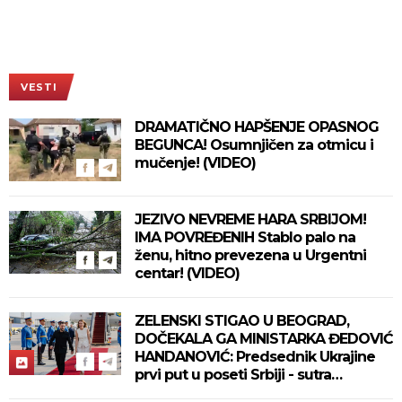
VESTI
DRAMATIČNO HAPŠENJE OPASNOG
BEGUNCA! Osumnjičen za otmicu i
mučenje! (VIDEO)
JEZIVO NEVREME HARA SRBIJOM!
IMA POVREĐENIH Stablo palo na
ženu, hitno prevezena u Urgentni
centar! (VIDEO)
ZELENSKI STIGAO U BEOGRAD,
DOČEKALA GA MINISTARKA ĐEDOVIĆ
HANDANOVIĆ: Predsednik Ukrajine
prvi put u poseti Srbiji - sutra
sastanak sa Vučićem! (FOTO/VIDEO)