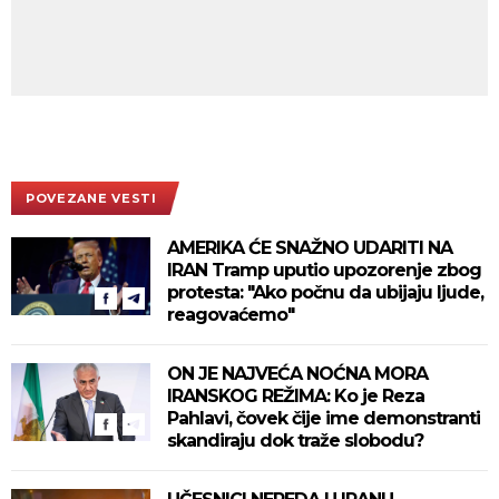
POVEZANE VESTI
AMERIKA ĆE SNAŽNO UDARITI NA
IRAN Tramp uputio upozorenje zbog
protesta: "Ako počnu da ubijaju ljude,
reagovaćemo"
ON JE NAJVEĆA NOĆNA MORA
IRANSKOG REŽIMA: Ko je Reza
Pahlavi, čovek čije ime demonstranti
skandiraju dok traže slobodu?