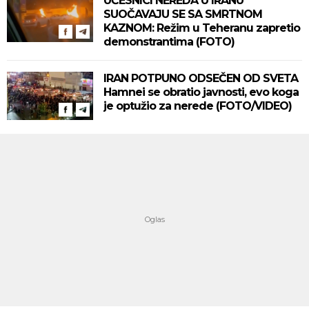
UČESNICI NEREDA U IRANU
SUOČAVAJU SE SA SMRTNOM
KAZNOM: Režim u Teheranu zapretio
demonstrantima (FOTO)
IRAN POTPUNO ODSEČEN OD SVETA
Hamnei se obratio javnosti, evo koga
je optužio za nerede (FOTO/VIDEO)