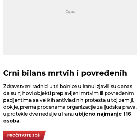
Crni bilans mrtvih i povređenih
Zdravstveni radnici u tri bolnice u Iranu izjavili su danas
da su njihovi objekti preplavljeni mrtvim ili povređenim
pacijentima sa velikih antivladinih protesta u toj zemlji,
dok je, prema procenama organizacije za ljudska prava,
u protekle dve nedelje u Iranu
ubijeno najmanje 116
osoba.
PROČITAJTE JOŠ