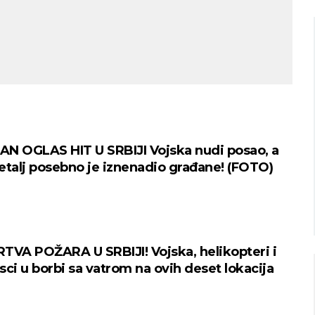
Niš
Beograd
o nebo
Mestimično oblačno
N OGLAS HIT U SRBIJI Vojska nudi posao, a
23
Min temp:
20
Min temp:
24
°C
°C
°C
24
etalj posebno je iznenadio građane! (FOTO)
°C
Max temp:
37
Max temp:
37
°C
°C
Vetar:
0
m/s
Vetar:
1
m/s
Vlažnost:
55
%
Vlažnost:
56
TVA POŽARA U SRBIJI! Vojska, helikopteri i
sci u borbi sa vatrom na ovih deset lokacija