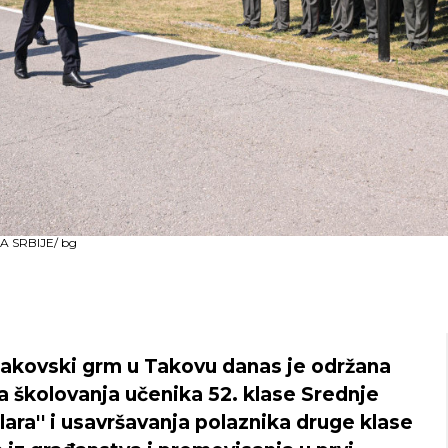
A SRBIJE/ bg
kovski grm u Takovu danas je održana
školovanja učenika 52. klase Srednje
lara'' i usavršavanja polaznika druge klase