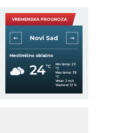
VREMENSKA PROGNOZA
Novi Sad
Niš
Mestimično oblačno
Vedro nebo
24
Min temp:
23
°C
°C
24
°C
Max temp:
38
°C
Vetar:
2
m/s
%
Vlažnost:
51
%