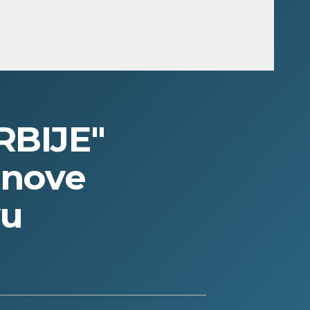
RBIJE"
 nove
vu