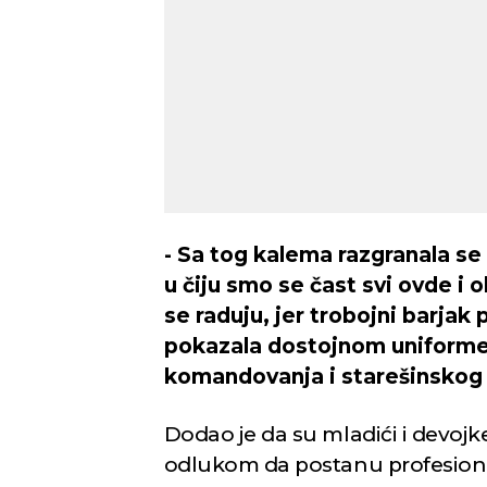
- Sa tog kalema razgranala se
u čiju smo se čast svi ovde i o
se raduju, jer trobojni barjak 
pokazala dostojnom uniforme
komandovanja i starešinskog 
Dodao je da su mladići i devojk
odlukom da postanu profesional