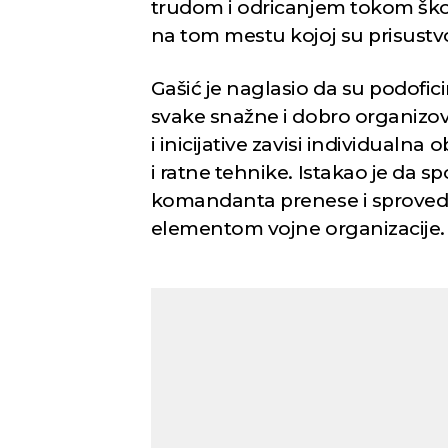
trudom i odricanjem tokom škol
na tom mestu kojoj su prisustvov
Gašić je naglasio da su podoficir
svake snažne i dobro organizov
i inicijative zavisi individualn
i ratne tehnike. Istakao je da 
komandanta prenese i sprovede
elementom vojne organizacije.