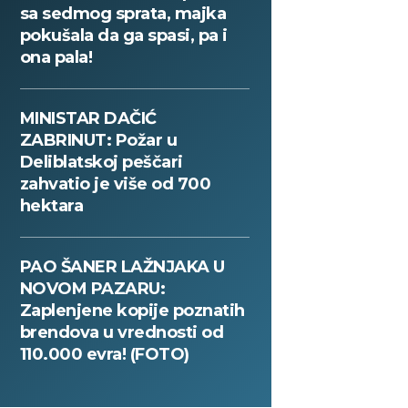
sa sedmog sprata, majka
pokušala da ga spasi, pa i
ona pala!
MINISTAR DAČIĆ
ZABRINUT: Požar u
Deliblatskoj peščari
zahvatio je više od 700
hektara
PAO ŠANER LAŽNJAKA U
NOVOM PAZARU:
Zaplenjene kopije poznatih
brendova u vrednosti od
110.000 evra! (FOTO)