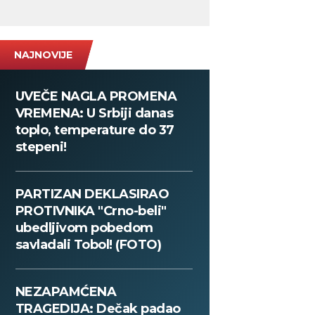
NAJNOVIJE
UVEČE NAGLA PROMENA
VREMENA: U Srbiji danas
toplo, temperature do 37
stepeni!
PARTIZAN DEKLASIRAO
PROTIVNIKA "Crno-beli"
ubedljivom pobedom
savladali Tobol! (FOTO)
NEZAPAMĆENA
TRAGEDIJA: Dečak padao