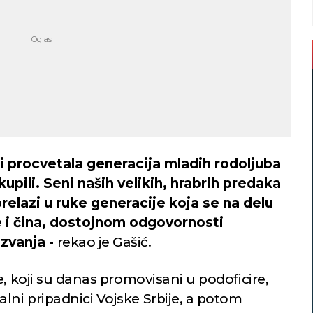
 i procvetala generacija mladih rodoljuba
kupili. Seni naših velikih, hrabrih predaka
prelazi u ruke generacije koja se na delu
 i čina, dostojnom odgovornosti
zvanja -
rekao je Gašić.
e, koji su danas promovisani u podoficire,
ni pripadnici Vojske Srbije, a potom