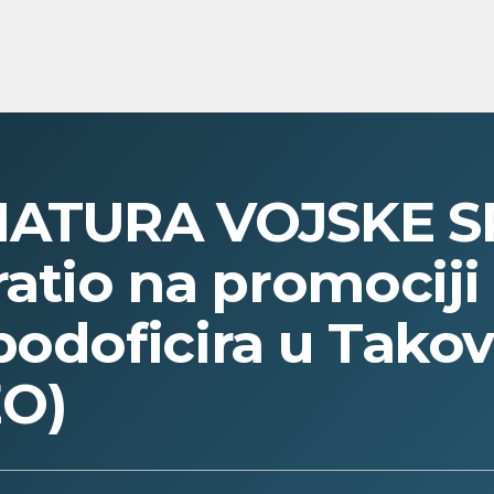
MATURA VOJSKE S
ratio na promociji
podoficira u Tako
EO)