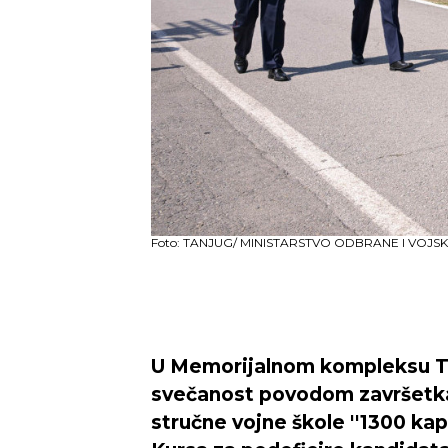
Foto: TANJUG/ MINISTARSTVO ODBRANE I VOJSK
U Memorijalnom kompleksu Ta
svečanost povodom završetka 
stručne vojne škole ''1300 kap