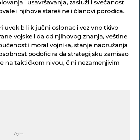
ovanja i usavršavanja, zaslužili svečanost
ale i njihove starešine i članovi porodica.
i uvek bili ključni oslonac i vezivno tkivo
ane vojske i da od njihovog znanja, veštine
a obučenost i moral vojnika, stanje naoružanja
sposobnost podoficira da strategijsku zamisao
 na taktičkom nivou, čini nezamenjivim