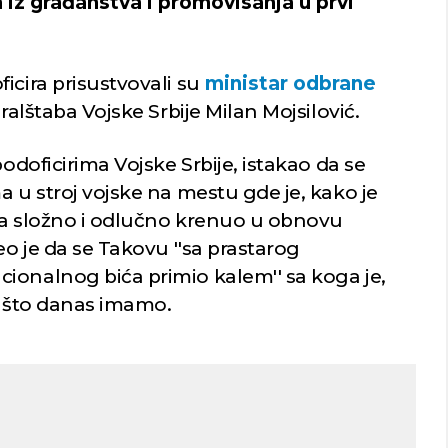
 iz građanstva i promovisanja u prvi
icira prisustvovali su
ministar odbrane
alštaba Vojske Srbije Milan Mojsilović.
podoficirima Vojske Srbije, istakao da se
a u stroj vojske na mestu gde je, kako je
ka složno i odlučno krenuo u obnovu
eo je da se Takovu ''sa prastarog
ionalnog bića primio kalem'' sa koga je,
e što danas imamo.