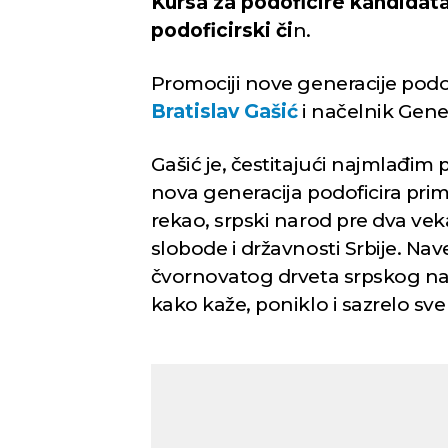
Kursa za podoficire kandidata
podoficirski či
n.
Promociji nove generacije podof
Bratislav Gašić
i načelnik Gener
Gašić je, čestitajući najmlađim 
nova generacija podoficira prim
rekao, srpski narod pre dva ve
slobode i državnosti Srbije. Nav
čvornovatog drveta srpskog nac
kako kaže, poniklo i sazrelo sv