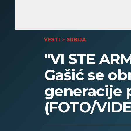
VESTI
>
SRBIJA
"VI STE AR
Gašić se ob
generacije 
(FOTO/VID