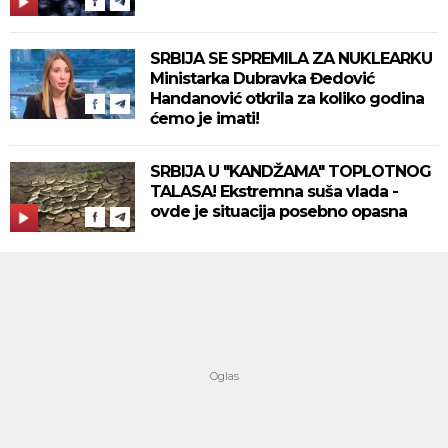
SRBIJA SE SPREMILA ZA NUKLEARKU
Ministarka Dubravka Đedović
Handanović otkrila za koliko godina
ćemo je imati!
SRBIJA U "KANDŽAMA" TOPLOTNOG
TALASA! Ekstremna suša vlada -
ovde je situacija posebno opasna