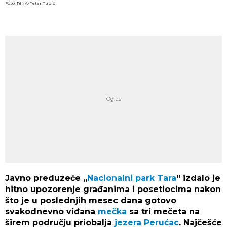
Foto: RINA/Petar Tubić
Javno preduzeće „
Nacionalni park Tara
“ izdalo je
hitno upozorenje građanima i posetiocima nakon
što je u poslednjih mesec dana gotovo
svakodnevno viđana
mečka
sa tri mečeta na
širem području priobalja
jezera Perućac
. Najčešće