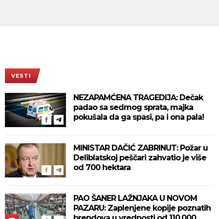
VESTI
NEZAPAMĆENA TRAGEDIJA: Dečak
padao sa sedmog sprata, majka
pokušala da ga spasi, pa i ona pala!
MINISTAR DAČIĆ ZABRINUT: Požar u
Deliblatskoj peščari zahvatio je više
od 700 hektara
PAO ŠANER LAŽNJAKA U NOVOM
PAZARU: Zaplenjene kopije poznatih
brendova u vrednosti od 110.000