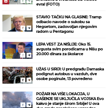
evra! (FOTO)
STAVIO TAČKU NA GLASINE: Tramp
odbacio navode o sukobu sa
Hegsetom, zadovoljan njegovim
radom u Pentagonu
LEPA VEST ZA NIŠLIJE: Oko 15.
avgusta svim porodicama u Nišu po
20.000 dinara za školarce
UŽAS U SIRIJI: U predgrađu Damaska
podignut autobus u vazduh, dve
osobe poginule, 13 povređeno
POŽARI NA VIŠE LOKACIJA, U
GAŠENJE SE UKLJUČILA VOJSKA Evo
kakvo je stanje širom Srbije! U ova