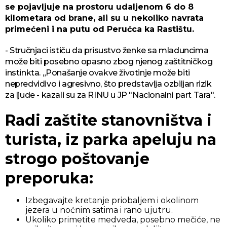
se pojavljuje na prostoru udaljenom 6 do 8
kilometara od brane, ali su u nekoliko navrata
primećeni i na putu od Perućca ka Rastištu.
- Stručnjaci ističu da prisustvo ženke sa mladuncima
može biti posebno opasno zbog njenog zaštitničkog
instinkta. „Ponašanje ovakve životinje može biti
nepredvidivo i agresivno, što predstavlja ozbiljan rizik
za ljude - kazali su za RINU u JP "Nacionalni part Tara".
Radi zaštite stanovništva i
turista, iz parka apeluju na
strogo poštovanje
preporuka:
Izbegavajte kretanje priobaljem i okolinom
jezera u noćnim satima i rano ujutru.
Ukoliko primetite medveda, posebno mečiće, ne