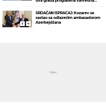
dva grada proglašena vanredna
situacija! (VIDEO)
SRDAČAN ISPRAĆAJ: Kozarev se
sastao sa odlazećim ambasadorom
Azerbejdžana