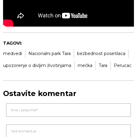
TAGOVI:
medvedi
Nacionalni park Tara
bezbednost posetilaca
upozorenje o divljim životinjama
mečka
Tara
Perućac
Ostavite komentar