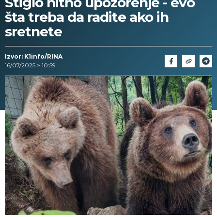
Stiglo hitno upozorenje - evo
šta treba da radite ako ih
sretnete
Izvor: K1info/RINA
16/07/2025 > 10:59