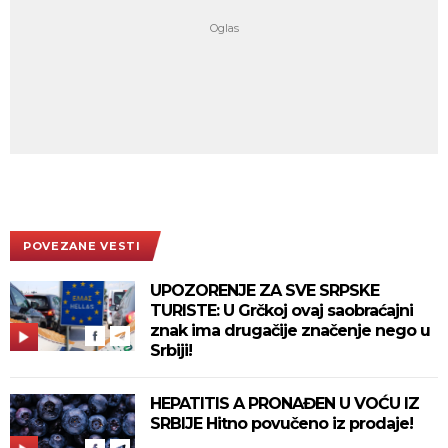
POVEZANE VESTI
UPOZORENJE ZA SVE SRPSKE
TURISTE: U Grčkoj ovaj saobraćajni
znak ima drugačije značenje nego u
Srbiji!
HEPATITIS A PRONAĐEN U VOĆU IZ
SRBIJE Hitno povučeno iz prodaje!