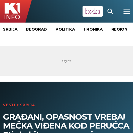
SRBIJA
BEOGRAD
POLITIKA
HRONIKA
REGION
VESTI
>
SRBIJA
GRAĐANI, OPASNOST VREBA!
MEČKA VIĐENA KOD PERUĆCA