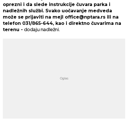
oprezni i da slede instrukcije čuvara parka i
nadležnih službi. Svako uočavanje medveda
može se prijaviti na mejl office@nptara.rs ili na
telefon 031/865-644, kao i direktno čuvarima na
terenu -
dodaju nadležni.