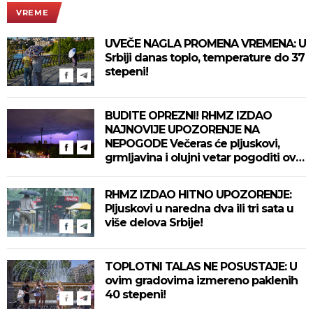
VREME
UVEČE NAGLA PROMENA VREMENA: U
Srbiji danas toplo, temperature do 37
stepeni!
BUDITE OPREZNI! RHMZ IZDAO
NAJNOVIJE UPOZORENJE NA
NEPOGODE Večeras će pljuskovi,
grmljavina i olujni vetar pogoditi ove
delove zemlje!
RHMZ IZDAO HITNO UPOZORENJE:
Pljuskovi u naredna dva ili tri sata u
više delova Srbije!
TOPLOTNI TALAS NE POSUSTAJE: U
ovim gradovima izmereno paklenih
40 stepeni!