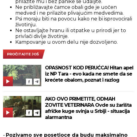
prilazite mu i bez panike se udaljite.
Ne približavajte čamce obali gde je uočen
medved i ne prilazite plivajućim medvedima.
Psi moraju biti na povocu kako ne bi isprovocirali
životinju.
Ne ostavljajte hranu ili otpatke u prirodi jer to
privlači divlje životinje.
Kampovanje u ovom delu nije dozvoljeno.
PROČITAJTE JOŠ
OPASNOST KOD PERUĆCA! Hitan apel
iz NP Tara - evo kada ne smete da se
krećete obalom, poznat i razlog
AKO OVO PRIMETITE, ODMAH
ZOVITE VETERINARA Ovde su žarišta
afričke kuge svinja u Srbiji - situacija
alarmantna
-
Pozivamo sve posetioce da budu maksimalno