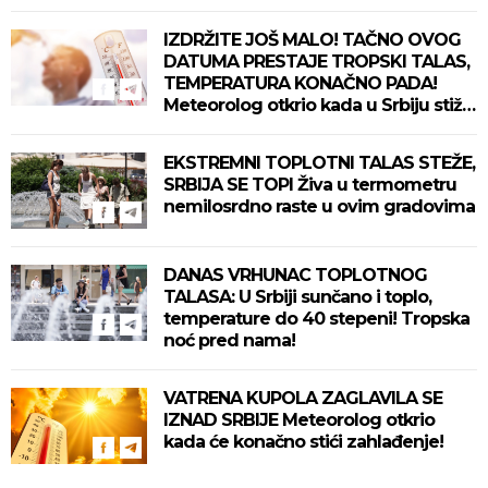
IZDRŽITE JOŠ MALO! TAČNO OVOG
DATUMA PRESTAJE TROPSKI TALAS,
TEMPERATURA KONAČNO PADA!
Meteorolog otkrio kada u Srbiju stiže
zahlađenje!
EKSTREMNI TOPLOTNI TALAS STEŽE,
SRBIJA SE TOPI Živa u termometru
nemilosrdno raste u ovim gradovima
DANAS VRHUNAC TOPLOTNOG
TALASA: U Srbiji sunčano i toplo,
temperature do 40 stepeni! Tropska
noć pred nama!
VATRENA KUPOLA ZAGLAVILA SE
IZNAD SRBIJE Meteorolog otkrio
kada će konačno stići zahlađenje!