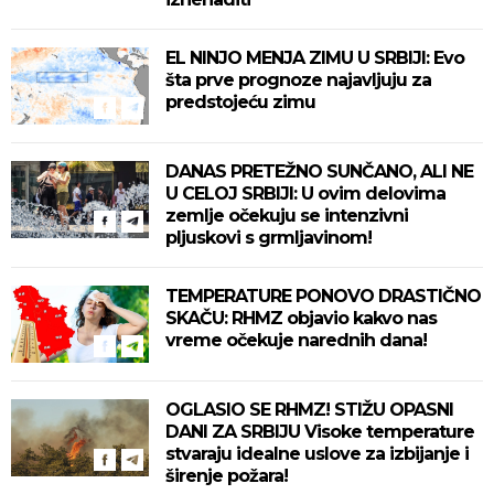
EL NINJO MENJA ZIMU U SRBIJI: Evo
šta prve prognoze najavljuju za
predstojeću zimu
DANAS PRETEŽNO SUNČANO, ALI NE
U CELOJ SRBIJI: U ovim delovima
zemlje očekuju se intenzivni
pljuskovi s grmljavinom!
TEMPERATURE PONOVO DRASTIČNO
SKAČU: RHMZ objavio kakvo nas
vreme očekuje narednih dana!
OGLASIO SE RHMZ! STIŽU OPASNI
DANI ZA SRBIJU Visoke temperature
stvaraju idealne uslove za izbijanje i
širenje požara!