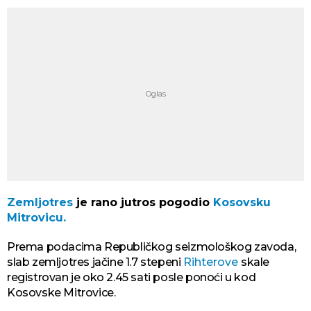
Zemljotres
je rano jutros pogodio
Kosovsku
Mitrovicu.
Prema podacima Republičkog seizmološkog zavoda,
slab zemljotres jačine 1.7 stepeni
Rihterove
skale
registrovan je oko 2.45 sati posle ponoći u kod
Kosovske Mitrovice.