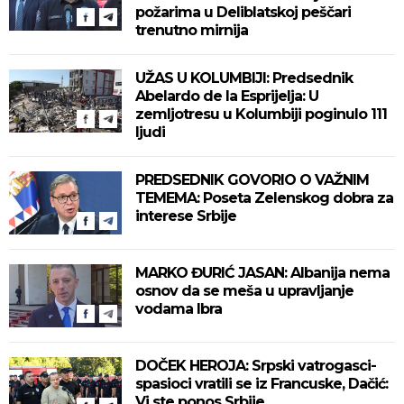
požarima u Deliblatskoj peščari
trenutno mirnija
UŽAS U KOLUMBIJI: Predsednik
Abelardo de la Esprijelja: U
zemljotresu u Kolumbiji poginulo 111
ljudi
PREDSEDNIK GOVORIO O VAŽNIM
TEMEMA: Poseta Zelenskog dobra za
interese Srbije
MARKO ĐURIĆ JASAN: Albanija nema
osnov da se meša u upravljanje
vodama Ibra
DOČEK HEROJA: Srpski vatrogasci-
spasioci vratili se iz Francuske, Dačić:
Vi ste ponos Srbije