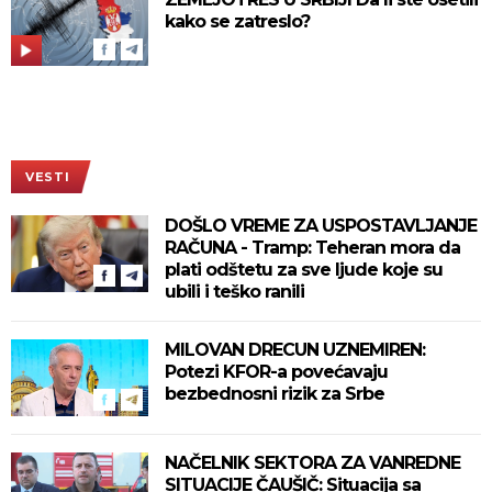
kako se zatreslo?
VESTI
DOŠLO VREME ZA USPOSTAVLJANJE
RAČUNA - Tramp: Teheran mora da
plati odštetu za sve ljude koje su
ubili i teško ranili
MILOVAN DRECUN UZNEMIREN:
Potezi KFOR-a povećavaju
bezbednosni rizik za Srbe
NAČELNIK SEKTORA ZA VANREDNE
SITUACIJE ČAUŠIČ: Situacija sa