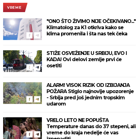
VREME
"ONO ŠTO ŽIVIMO NIJE OČEKIVANO..."
Klimatolog za K1 otkriva kako se
klima promenila i šta nas tek čeka
STIŽE OSVEŽENJE U SRBIJU, EVO I
KADA! Ovi delovi zemlje prvi će
osetiti
ALARM! VISOK RIZIK OD IZBIJANJA
POŽARA Stiglo najnovije upozorenje
- Srbija pred još jednim tropskim
udarom
VRELO LETO NE POPUŠTA
Temperature danas do 37 stepeni, ali
vreme do kraja nedelje će vas
iznenaditi