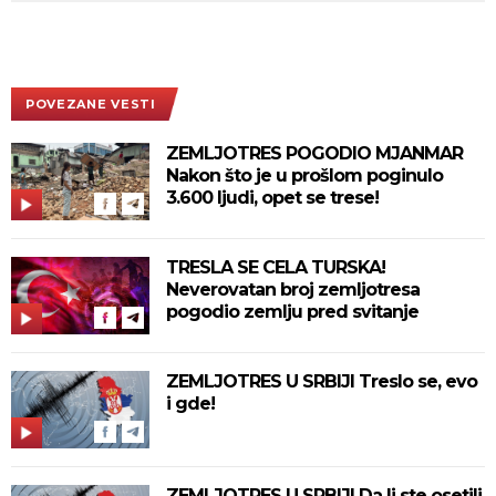
POVEZANE VESTI
ZEMLJOTRES POGODIO MJANMAR
Nakon što je u prošlom poginulo
3.600 ljudi, opet se trese!
TRESLA SE CELA TURSKA!
Neverovatan broj zemljotresa
pogodio zemlju pred svitanje
ZEMLJOTRES U SRBIJI Treslo se, evo
i gde!
ZEMLJOTRES U SRBIJI Da li ste osetili