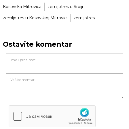
Kosovska Mitrovica
zemljotres u Srbiji
zemljotres u Kosovskoj Mitrovici
zemljotres
Ostavite komentar