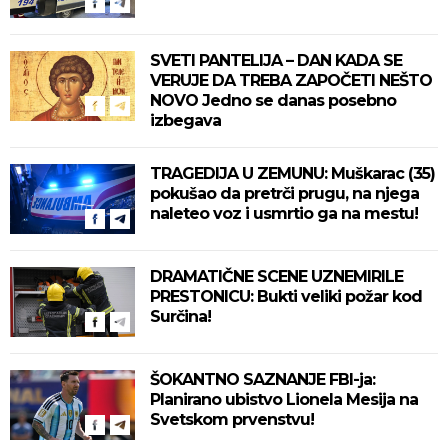
SVETI PANTELIJA – DAN KADA SE
VERUJE DA TREBA ZAPOČETI NEŠTO
NOVO Jedno se danas posebno
izbegava
TRAGEDIJA U ZEMUNU: Muškarac (35)
pokušao da pretrči prugu, na njega
naleteo voz i usmrtio ga na mestu!
DRAMATIČNE SCENE UZNEMIRILE
PRESTONICU: Bukti veliki požar kod
Surčina!
ŠOKANTNO SAZNANJE FBI-ja:
Planirano ubistvo Lionela Mesija na
Svetskom prvenstvu!