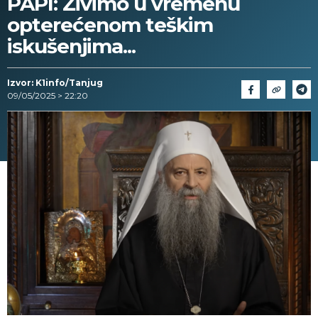
PAPI: Živimo u vremenu
opterećenom teškim
iskušenjima...
Izvor: K1info/Tanjug
09/05/2025 > 22:20