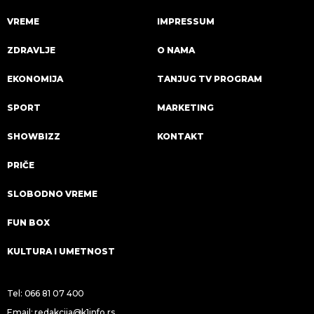
VREME
IMPRESSUM
ZDRAVLJE
O NAMA
EKONOMIJA
TANJUG TV PROGRAM
SPORT
MARKETING
SHOWBIZZ
KONTAKT
PRIČE
SLOBODNO VREME
FUN BOX
KULTURA I UMETNOST
Tel:
066 81 07 400
Email:
redakcija@k1info.rs