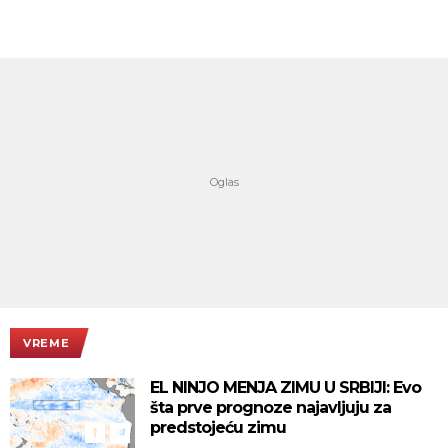
VREME
EL NINJO MENJA ZIMU U SRBIJI: Evo
šta prve prognoze najavljuju za
predstojeću zimu