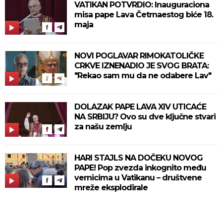
VATIKAN POTVRDIO: Inauguraciona
misa pape Lava Četrnaestog biće 18.
maja
NOVI POGLAVAR RIMOKATOLIČKE
CRKVE IZNENADIO JE SVOG BRATA:
"Rekao sam mu da ne odabere Lav"
DOLAZAK PAPE LAVA XIV UTICAĆE
NA SRBIJU? Ovo su dve ključne stvari
za našu zemlju
HARI STAJLS NA DOČEKU NOVOG
PAPE! Pop zvezda inkognito među
vernicima u Vatikanu – društvene
mreže eksplodirale