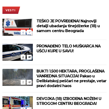
VESTI
TEŠKO JE POVREĐENA! Najnoviji
detalji ubadanja tinejdžerke (18) u
samom centru Beograda
PRONAĐENO TELO MUŠKARCA NA
UŠĆU KUPE U SAVU!
BUKTI 1.500 HEKTARA, PROGLAŠENA
VANREDNA SITUACIJA! Pakao u
Deliblatskoj peščari ne prestaje, vetar
pravi dodatni haos
DEVOJKA (18) IZBODENA NOŽEM U
STROGOM CENTRU BEOGRADA!