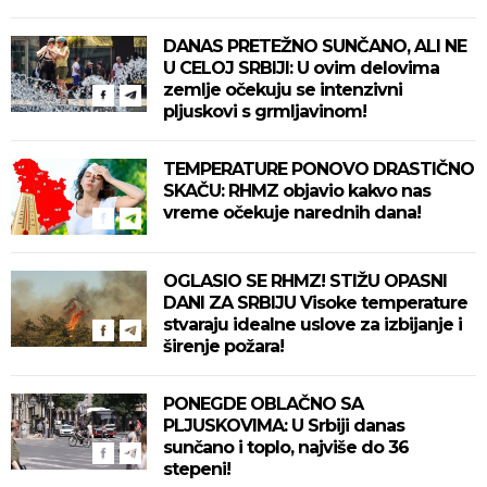
DANAS PRETEŽNO SUNČANO, ALI NE
U CELOJ SRBIJI: U ovim delovima
zemlje očekuju se intenzivni
pljuskovi s grmljavinom!
TEMPERATURE PONOVO DRASTIČNO
SKAČU: RHMZ objavio kakvo nas
vreme očekuje narednih dana!
OGLASIO SE RHMZ! STIŽU OPASNI
DANI ZA SRBIJU Visoke temperature
stvaraju idealne uslove za izbijanje i
širenje požara!
PONEGDE OBLAČNO SA
PLJUSKOVIMA: U Srbiji danas
sunčano i toplo, najviše do 36
stepeni!