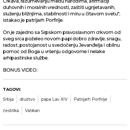
Crkava, razumevanju među narodima, afirmaciji
duhovnih i moralnih vrednosti, zaštiti ugnjetavanih,
služenju bližnjima, stabilnosti i miru u čitavom svetu",
istakao je patrijarh Porfirije.
On je zajedno sa Srpskom pravoslavnom crkvom od
sveg srca poželeo novom papi dobro zdravlje, snagu,
radost, postojanost u svedočenju Jevanđelja i obilnu
pomoć od Boga u vršenju odgovorne i nelake
arhipastirske službe.
BONUS VIDEO:
TAGOVI:
Srbija
društvo
papa Lav XIV
Patrijarh Porfirije
čestitka
Vatikan