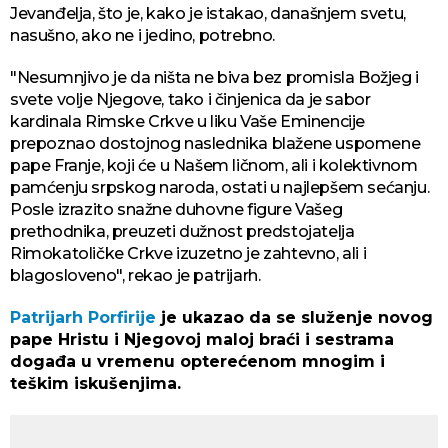
Jevanđelja, što je, kako je istakao, današnjem svetu,
nasušno, ako ne i jedino, potrebno.
"Nesumnjivo je da ništa ne biva bez promisla Božjeg i
svete volje Njegove, tako i činjenica da je sabor
kardinala Rimske Crkve u liku Vaše Eminencije
prepoznao dostojnog naslednika blažene uspomene
pape Franje, koji će u Našem ličnom, ali i kolektivnom
pamćenju srpskog naroda, ostati u najlepšem sećanju.
Posle izrazito snažne duhovne figure Vašeg
prethodnika, preuzeti dužnost predstojatelja
Rimokatoličke Crkve izuzetno je zahtevno, ali i
blagosloveno", rekao je patrijarh.
Patrijarh Porfirije
je ukazao da se služenje novog
pape Hristu i Njegovoj maloj braći i sestrama
događa u vremenu opterećenom mnogim i
teškim iskušenjima.