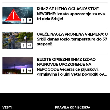
RHMZ SE HITNO OGLASIO! STIŽE
NEVREME: Izdato upozorenje za ova
tri dela Srbije!
UVEČE NAGLA PROMENA VREMENA: U
Srbiji danas toplo, temperature do 37
stepeni!
BUDITE OPREZNI! RHMZ IZDAO
NAJNOVIJE UPOZORENJE NA
NEPOGODE Večeras će pljuskovi,
grmljavina i olujni vetar pogoditi ove
delove zemlje!
VESTI
PRAVILA KORIŠĆENJA