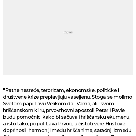
"Ratne nesreće, terorizam, ekonomske, političke i
društvene krize preplavljuju vaseljenu. Stoga se molimo
Svetom papi Lavu Velikom da i Vama, ali i svom
hrišćanskom kliru, prvovrhovni apostoli Petar i Pavle
budu pomoćnici kako bi sačuvali hrišćansku ekumenu,
a isto tako, poput Lava Prvog, u čistoti vere Hristove
doprinosili harmoniji među hrišćanima, saradnji između