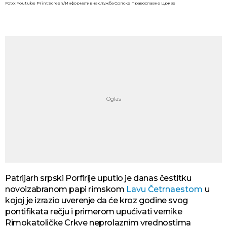
Foto: Youtube PrintScreen/Информативна служба Српске Православне Цркве
Patrijarh srpski Porfirije uputio je danas čestitku
novoizabranom papi rimskom
Lavu Četrnaestom
u
kojoj je izrazio uverenje da će kroz godine svog
pontifikata rečju i primerom upućivati vernike
Rimokatoličke Crkve neprolaznim vrednostima