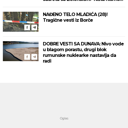
izgubili, ne uvodimo sankcije Rusiji"
(VIDEO)
NAĐENO TELO MLADIĆA (28)!
Tragične vesti iz Borče
DOBRE VESTI SA DUNAVA: Nivo vode
u blagom porastu, drugi blok
rumunske nuklearke nastavlja da
radi