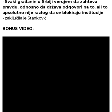
-
Svaki građanin u Srbiji verujem da zahteva
pravdu, odnosno da država odgovori na to, ali to
apsolutno nije razlog da se blokiraju institucije
- zaključila je Stanković.
BONUS VIDEO: