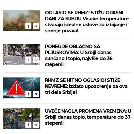
OGLASIO SE RHMZ! STIŽU OPASNI
DANI ZA SRBIJU Visoke temperature
stvaraju idealne uslove za izbijanje i
širenje požara!
PONEGDE OBLAČNO SA
PLJUSKOVIMA: U Srbiji danas
sunčano i toplo, najviše do 36
stepeni!
RHMZ SE HITNO OGLASIO! STIŽE
NEVREME: Izdato upozorenje za ova
tri dela Srbije!
UVEČE NAGLA PROMENA VREMENA: U
Srbiji danas toplo, temperature do 37
stepeni!