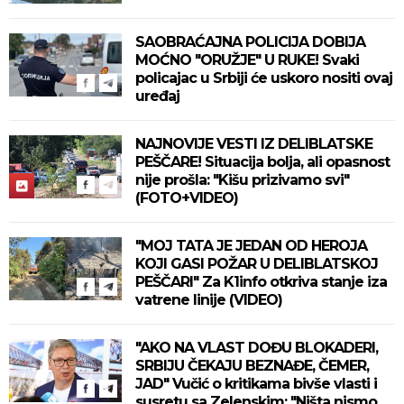
SAOBRAĆAJNA POLICIJA DOBIJA
MOĆNO "ORUŽJE" U RUKE! Svaki
policajac u Srbiji će uskoro nositi ovaj
uređaj
NAJNOVIJE VESTI IZ DELIBLATSKE
PEŠČARE! Situacija bolja, ali opasnost
nije prošla: "Kišu prizivamo svi"
(FOTO+VIDEO)
"MOJ TATA JE JEDAN OD HEROJA
KOJI GASI POŽAR U DELIBLATSKOJ
PEŠČARI" Za K1info otkriva stanje iza
vatrene linije (VIDEO)
"AKO NA VLAST DOĐU BLOKADERI,
SRBIJU ČEKAJU BEZNAĐE, ČEMER,
JAD" Vučić o kritikama bivše vlasti i
susretu sa Zelenskim: "Ništa nismo