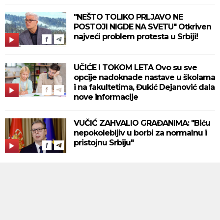
"NEŠTO TOLIKO PRLJAVO NE
POSTOJI NIGDE NA SVETU" Otkriven
najveći problem protesta u Srbiji!
UČIĆE I TOKOM LETA Ovo su sve
opcije nadoknade nastave u školama
i na fakultetima, Đukić Dejanović dala
nove informacije
VUČIĆ ZAHVALIO GRAĐANIMA: "Biću
nepokolebljiv u borbi za normalnu i
pristojnu Srbiju"