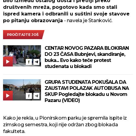
bilo između ostalog dosta i pretnji preko
društvenih mreža, pogotovo kada smo stali
ispred kamera i odbranili u suštini svoje stavove
po pitanju obrazovanja
- navela je Stanković.
PROČITAJTE JOŠ
CENTAR NOVOG PAZARA BLOKIRAN
DO 23 ČASA Bubnjevi, skandiranje,
buka... Evo kako teče protest
studenata u blokadi
GRUPA STUDENATA POKUŠALA DA
ZAUSTAVI POLAZAK AUTOBUSA NA
SKUP Pogledajte blokadu u Novom
Pazaru (VIDEO)
Kako je rekla, u Pionirskom parku je spremila ispite iz
zimskog semestra, koji nije održan zbog blokada
fakulteta.