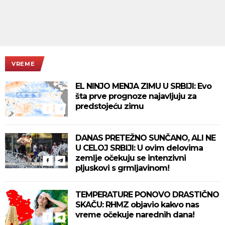
VREME
EL NINJO MENJA ZIMU U SRBIJI: Evo
šta prve prognoze najavljuju za
predstojeću zimu
DANAS PRETEŽNO SUNČANO, ALI NE
U CELOJ SRBIJI: U ovim delovima
zemlje očekuju se intenzivni
pljuskovi s grmljavinom!
TEMPERATURE PONOVO DRASTIČNO
SKAČU: RHMZ objavio kakvo nas
vreme očekuje narednih dana!