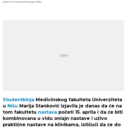
Foto: PrintScreen/Tanjug Video
Studentkinja
Medicinskog fakulteta Univerziteta
u
Nišu
Marija Stanković izjavila je danas da će na
tom fakultetu
nastava
početi 15. aprila i da će biti
kombinovana u vidu onlajn nastave i uživo
praktične nastave na klinikama, ističući da će do