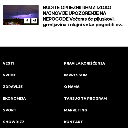
BUDITE OPREZNI! RHMZ IZDAO
NAJNOVIJE UPOZORENJE NA
NEPOGODE Večeras će pljuskovi,
grmljavina i olujni vetar pogoditi ove
delove zemlje!
VESTI
PRAVILA KORIŠĆENJA
VREME
IMPRESSUM
ZDRAVLJE
O NAMA
EKONOMIJA
TANJUG TV PROGRAM
SPORT
MARKETING
SHOWBIZZ
KONTAKT