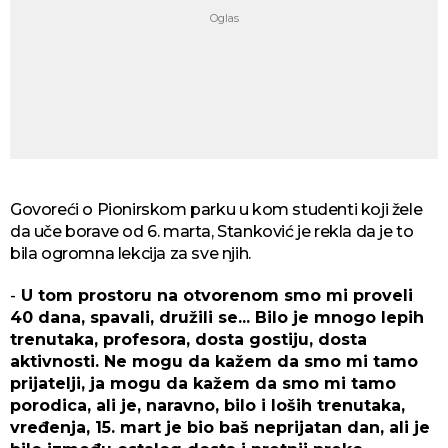
Govoreći o Pionirskom parku u kom studenti koji žele
da uče borave od 6. marta, Stanković je rekla da je to
bila ogromna lekcija za sve njih.
-
U tom prostoru na otvorenom smo mi proveli
40 dana, spavali, družili se... Bilo je mnogo lepih
trenutaka, profesora, dosta gostiju, dosta
aktivnosti. Ne mogu da kažem da smo mi tamo
prijatelji, ja mogu da kažem da smo mi tamo
porodica, ali je, naravno, bilo i loših trenutaka,
vređenja, 15. mart je bio baš neprijatan dan, ali je