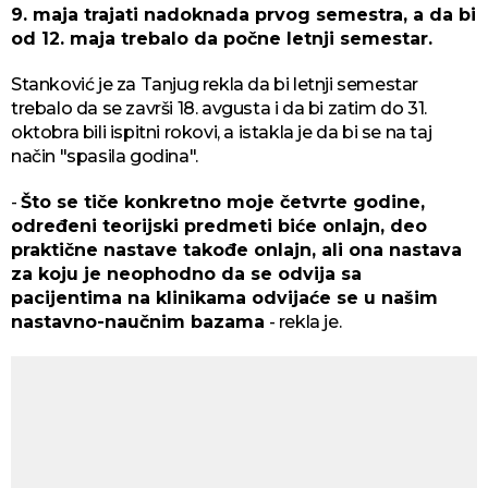
9. maja trajati nadoknada prvog semestra, a da bi
od 12. maja trebalo da počne letnji semestar.
Stanković je za Tanjug rekla da bi letnji semestar
trebalo da se završi 18. avgusta i da bi zatim do 31.
oktobra bili ispitni rokovi, a istakla je da bi se na taj
način "spasila godina".
-
Što se tiče konkretno moje četvrte godine,
određeni teorijski predmeti biće onlajn, deo
praktične nastave takođe onlajn, ali ona nastava
za koju je neophodno da se odvija sa
pacijentima na klinikama odvijaće se u našim
nastavno-naučnim bazama
- rekla je.