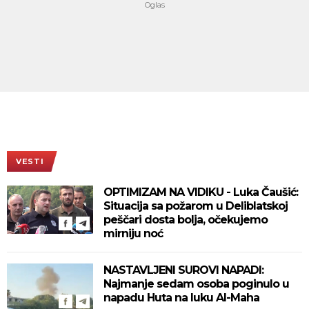
VESTI
OPTIMIZAM NA VIDIKU - Luka Čaušić:
Situacija sa požarom u Deliblatskoj
peščari dosta bolja, očekujemo
mirniju noć
NASTAVLJENI SUROVI NAPADI:
Najmanje sedam osoba poginulo u
napadu Huta na luku Al-Maha