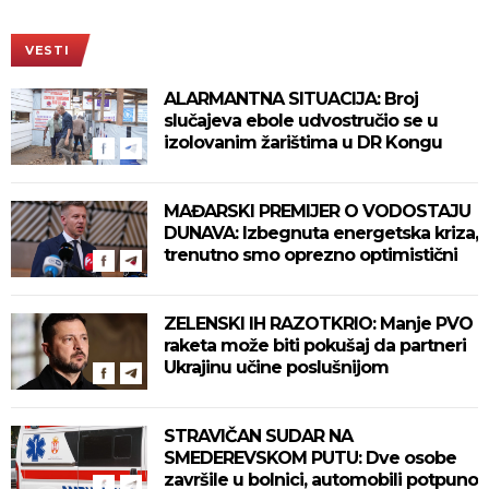
VESTI
ALARMANTNA SITUACIJA: Broj
slučajeva ebole udvostručio se u
izolovanim žarištima u DR Kongu
MAĐARSKI PREMIJER O VODOSTAJU
DUNAVA: Izbegnuta energetska kriza,
trenutno smo oprezno optimistični
ZELENSKI IH RAZOTKRIO: Manje PVO
raketa može biti pokušaj da partneri
Ukrajinu učine poslušnijom
STRAVIČAN SUDAR NA
SMEDEREVSKOM PUTU: Dve osobe
završile u bolnici, automobili potpuno