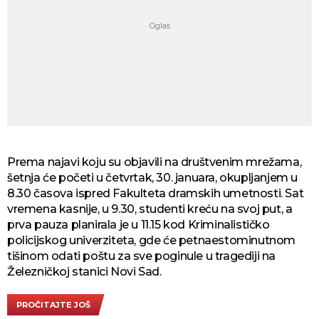
Prema najavi koju su objavili na društvenim mrežama,
šetnja će početi u četvrtak, 30. januara, okupljanjem u
8.30 časova ispred Fakulteta dramskih umetnosti. Sat
vremena kasnije, u 9.30, studenti kreću na svoj put, a
prva pauza planirala je u 11.15 kod Kriminalističko
policijskog univerziteta, gde će petnaestominutnom
tišinom odati poštu za sve poginule u tragediji na
Železničkoj stanici Novi Sad.
PROČITAJTE JOŠ