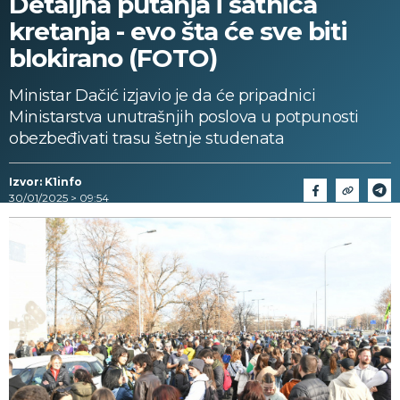
Detaljna putanja i satnica
kretanja - evo šta će sve biti
blokirano (FOTO)
Ministar Dačić izjavio je da će pripadnici
Ministarstva unutrašnjih poslova u potpunosti
obezbeđivati trasu šetnje studenata
Izvor: K1info
30/01/2025 > 09:54