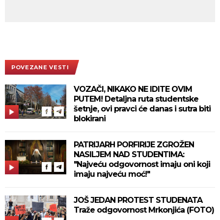
POVEZANE VESTI
VOZAČI, NIKAKO NE IDITE OVIM
PUTEM! Detaljna ruta studentske
šetnje, ovi pravci će danas i sutra biti
blokirani
PATRIJARH PORFIRIJE ZGROŽEN
NASILJEM NAD STUDENTIMA:
"Najveću odgovornost imaju oni koji
imaju najveću moć!"
JOŠ JEDAN PROTEST STUDENATA
Traže odgovornost Mrkonjića (FOTO)