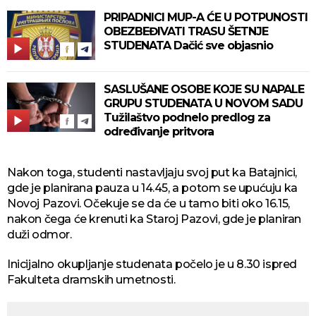
PRIPADNICI MUP-A ĆE U POTPUNOSTI
OBEZBEĐIVATI TRASU ŠETNJE
STUDENATA Dačić sve objasnio
SASLUŠANE OSOBE KOJE SU NAPALE
GRUPU STUDENATA U NOVOM SADU
Tužilaštvo podnelo predlog za
određivanje pritvora
Nakon toga, studenti nastavljaju svoj put ka Batajnici,
gde je planirana pauza u 14.45, a potom se upućuju ka
Novoj Pazovi. Očekuje se da će u tamo biti oko 16.15,
nakon čega će krenuti ka Staroj Pazovi, gde je planiran
duži odmor.
Inicijalno okupljanje studenata počelo je u 8.30 ispred
Fakulteta dramskih umetnosti.