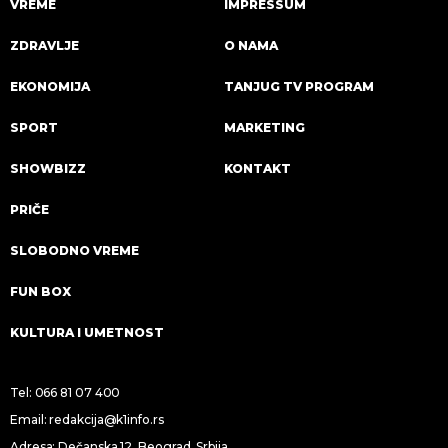
VREME
IMPRESSUM
ZDRAVLJE
O NAMA
EKONOMIJA
TANJUG TV PROGRAM
SPORT
MARKETING
SHOWBIZZ
KONTAKT
PRIČE
SLOBODNO VREME
FUN BOX
KULTURA I UMETNOST
Tel:
066 81 07 400
Email:
redakcija@k1info.rs
Adresa: Dečanska 12, Beograd, Srbija