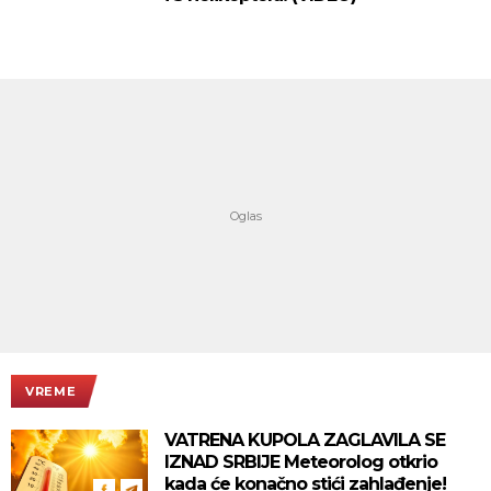
VREME
VATRENA KUPOLA ZAGLAVILA SE
IZNAD SRBIJE Meteorolog otkrio
kada će konačno stići zahlađenje!