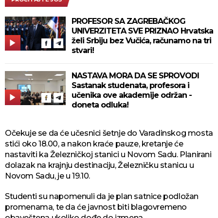
PROFESOR SA ZAGREBAČKOG
UNIVERZITETA SVE PRIZNAO Hrvatska
želi Srbiju bez Vučića, računamo na tri
stvari!
NASTAVA MORA DA SE SPROVODI
Sastanak studenata, profesora i
učenika ove akademije održan -
doneta odluka!
Očekuje se da će učesnici šetnje do Varadinskog mosta
stići oko 18.00, a nakon kraće pauze, kretanje će
nastaviti ka Železničkoj stanici u Novom Sadu. Planirani
dolazak na krajnju destinaciju, Železničku stanicu u
Novom Sadu, je u 19.10.
Studenti su napomenuli da je plan satnice podložan
promenama, te da će javnost biti blagovremeno
obaveštena ukoliko dođe do izmena.