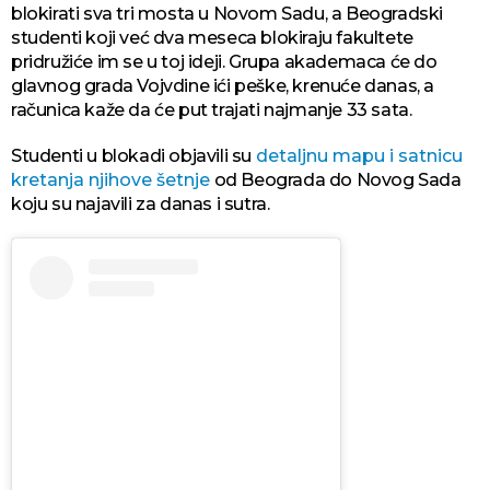
blokirati sva tri mosta u Novom Sadu, a Beogradski
studenti koji već dva meseca blokiraju fakultete
pridružiće im se u toj ideji. Grupa akademaca će do
glavnog grada Vojvdine ići peške, krenuće danas, a
računica kaže da će put trajati najmanje 33 sata.
Studenti u blokadi objavili su
detaljnu mapu i satnicu
kretanja njihove šetnje
od Beograda do Novog Sada
koju su najavili za danas i sutra.