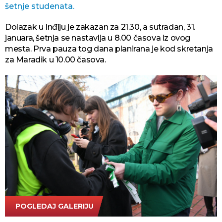
šetnje studenata.
Dolazak u Inđiju je zakazan za 21.30, a sutradan, 31.
januara, šetnja se nastavlja u 8.00 časova iz ovog
mesta. Prva pauza tog dana planirana je kod skretanja
za Maradik u 10.00 časova.
POGLEDAJ GALERIJU
ATA Images