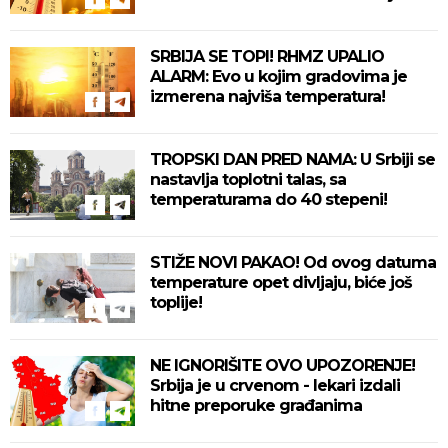
SRBIJA SE TOPI! RHMZ UPALIO
ALARM: Evo u kojim gradovima je
izmerena najviša temperatura!
TROPSKI DAN PRED NAMA: U Srbiji se
nastavlja toplotni talas, sa
temperaturama do 40 stepeni!
STIŽE NOVI PAKAO! Od ovog datuma
temperature opet divljaju, biće još
toplije!
NE IGNORIŠITE OVO UPOZORENJE!
Srbija je u crvenom - lekari izdali
hitne preporuke građanima