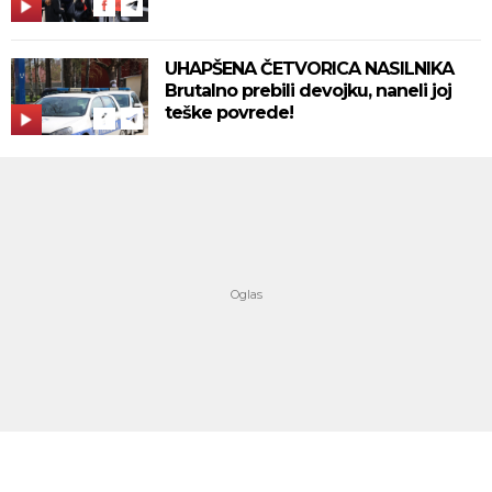
UHAPŠENA ČETVORICA NASILNIKA
Brutalno prebili devojku, naneli joj
teške povrede!