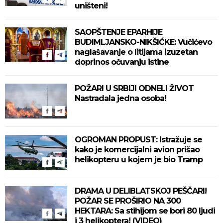
uništeni!
SAOPŠTENJE EPARHIJE
BUDIMLJANSKO-NIKŠIĆKE: Vučićevo
naglašavanje o litijama izuzetan
doprinos očuvanju istine
POŽARI U SRBIJI ODNELI ŽIVOT
Nastradala jedna osoba!
OGROMAN PROPUST: Istražuje se
kako je komercijalni avion prišao
helikopteru u kojem je bio Tramp
DRAMA U DELIBLATSKOJ PEŠČARI!
POŽAR SE PROŠIRIO NA 300
HEKTARA: Sa stihijom se bori 80 ljudi
i 3 helikoptera! (VIDEO)