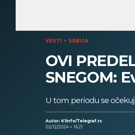
VESTI
>
SRBIJA
OVI PREDEL
SNEGOM: Ev
U tom periodu se očekuj
Autor: K1info/Telegraf.rs
02/12/2024 > 16:21