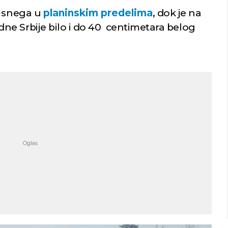
a snega u
planinskim predelima
, dok je na
e Srbije bilo i do 40 centimetara belog