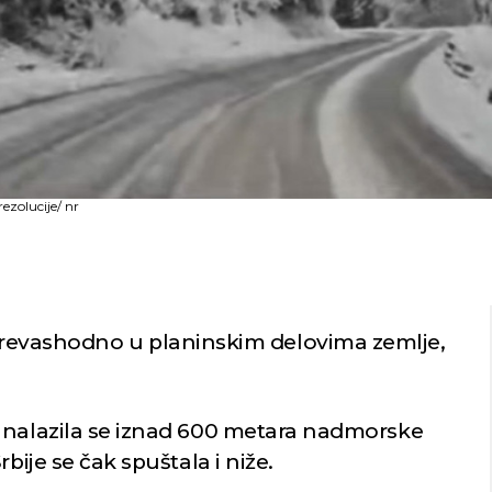
ezolucije/ nr
prevashodno u planinskim delovima zemlje,
 nalazila se iznad 600 metara nadmorske
bije se čak spuštala i niže.