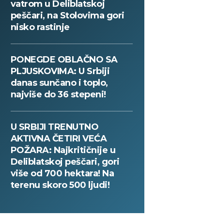
vatrom u Deliblatskoj
peščari, na Stolovima gori
nisko rastinje
PONEGDE OBLAČNO SA
PLJUSKOVIMA: U Srbiji
danas sunčano i toplo,
najviše do 36 stepeni!
U SRBIJI TRENUTNO
AKTIVNA ČETIRI VEĆA
POŽARA: Najkritičnije u
Deliblatskoj peščari, gori
više od 700 hektara! Na
terenu skoro 500 ljudi!