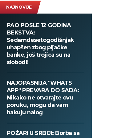
NAJNOVIJE
PAO POSLE 12 GODINA
BEKSTVA:
Sedamdesetogodišnjak
uhapšen zbog pljačke
banke, još trojica su na
slobodi!
NAJOPASNIJA "WHATS
APP" PREVARA DO SADA:
Nikako ne otvarajte ovu
poruku, mogu da vam
hakuju nalog
POŽARI U SRBIJI: Borba sa