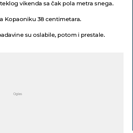
proteklog vikenda sa čak pola metra snega.
 na Kopaoniku 38 centimetara.
avine su oslabile, potom i prestale.