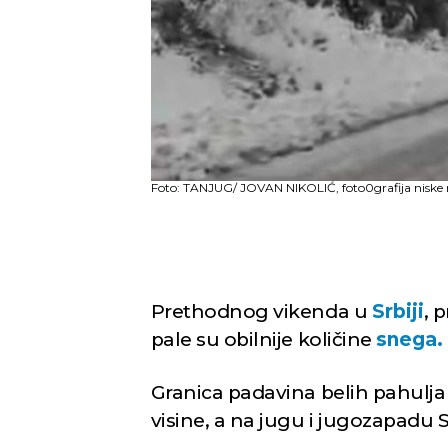
Foto: TANJUG/ JOVAN NIKOLIĆ, foto0grafija niske r
Prethodnog vikenda u
Srbiji
, 
pale su obilnije količine
snega.
Granica padavina belih pahulja
visine, a na jugu i jugozapadu Sr