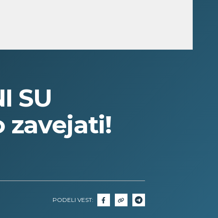
I SU
zavejati!
PODELI VEST: