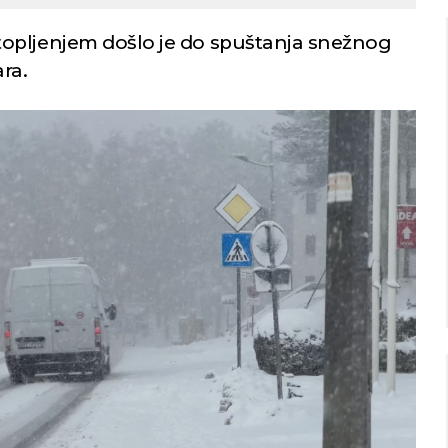
opljenjem došlo je do spuštanja snežnog
ra.
Niš
Beograd
o nebo
Vedro nebo
29
24
Min temp:
22
Min temp:
21
°C
°C
°C
°C
Max temp:
36
Max temp:
35
°C
°C
Vetar:
4
m/s
Vetar:
0
m/s
Vlažnost:
45
%
Vlažnost:
64