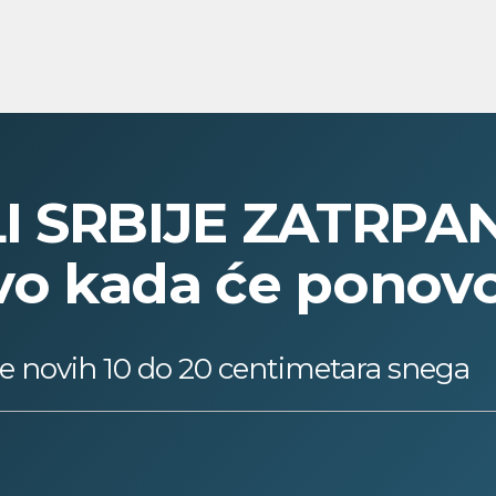
I SRBIJE ZATRPAN
o kada će ponovo 
e novih 10 do 20 centimetara snega