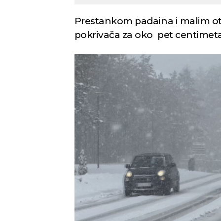
Prestankom padaina i malim ot
pokrivača za oko pet centimeta
Novi Sad
Vedro nebo
Vedr
25
Min temp:
20
°C
°C
Max temp:
35
°C
Vetar:
3
m/s
Vlažnost:
53
%